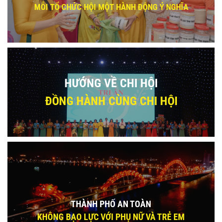
MỖI TỔ CHỨC HỘI MỘT HÀNH ĐỘNG Ý NGHĨA
HƯỚNG VỀ CHI HỘI
ĐỒNG HÀNH CÙNG CHI HỘI
THÀNH PHỐ AN TOÀN
KHÔNG BẠO LỰC VỚI PHỤ NỮ VÀ TRẺ EM