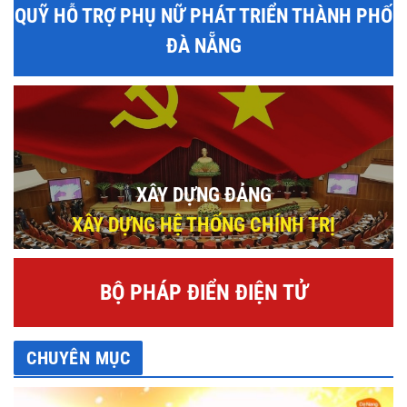
QUỸ HỖ TRỢ PHỤ NỮ PHÁT TRIỂN THÀNH PHỐ
ĐÀ NẴNG
XÂY DỰNG ĐẢNG
XÂY DỰNG HỆ THỐNG CHÍNH TRỊ
BỘ PHÁP ĐIỂN ĐIỆN TỬ
CHUYÊN MỤC