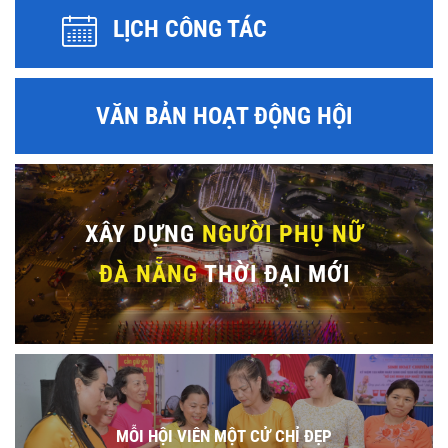
LỊCH CÔNG TÁC
VĂN BẢN HOẠT ĐỘNG HỘI
XÂY DỰNG
NGƯỜI PHỤ NỮ
ĐÀ NẴNG
THỜI ĐẠI MỚI
MỖI HỘI VIÊN MỘT CỬ CHỈ ĐẸP