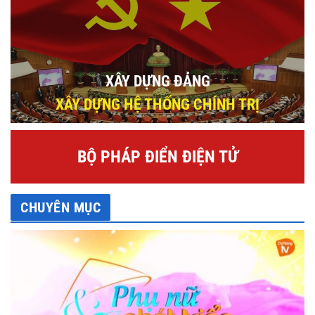
XÂY DỰNG ĐẢNG
XÂY DỰNG HỆ THỐNG CHÍNH TRỊ
BỘ PHÁP ĐIỂN ĐIỆN TỬ
CHUYÊN MỤC