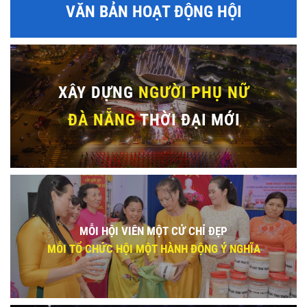
VĂN BẢN HOẠT ĐỘNG HỘI
XÂY DỰNG
NGƯỜI PHỤ NỮ
ĐÀ NẴNG
THỜI ĐẠI MỚI
MỖI HỘI VIÊN MỘT CỬ CHỈ ĐẸP
MỖI TỔ CHỨC HỘI MỘT HÀNH ĐỘNG Ý NGHĨA