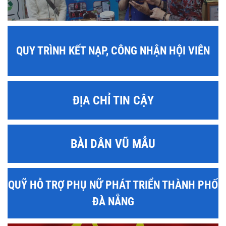
QUY TRÌNH KẾT NẠP, CÔNG NHẬN HỘI VIÊN
ĐỊA CHỈ TIN CẬY
BÀI DÂN VŨ MẪU
QUỸ HỖ TRỢ PHỤ NỮ PHÁT TRIỂN THÀNH PHỐ
ĐÀ NẴNG