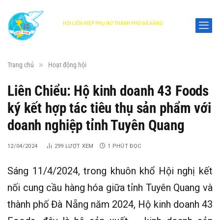
HỘI LIÊN HIỆP PHỤ NỮ THÀNH PHỐ ĐÀ NẴNG
DANANG WOMEN'S UNION
»
Trang chủ
Hoạt động hội
Liên Chiểu: Hộ kinh doanh 43 Foods
ký kết hợp tác tiêu thụ sản phẩm với
doanh nghiệp tỉnh Tuyên Quang
12/04/2024
299
LƯỢT XEM
1 PHÚT ĐỌC
Sáng 11/4/2024, trong khuôn khổ Hội nghị kết
nối cung cầu hàng hóa giữa tỉnh Tuyên Quang và
thành phố Đà Nẵng năm 2024, Hộ kinh doanh 43