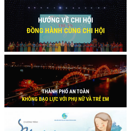
HƯỚNG VỀ CHI HỘI
ĐỒNG HÀNH CÙNG CHI HỘI
THÀNH PHỐ AN TOÀN
KHÔNG BẠO LỰC VỚI PHỤ NỮ VÀ TRẺ EM