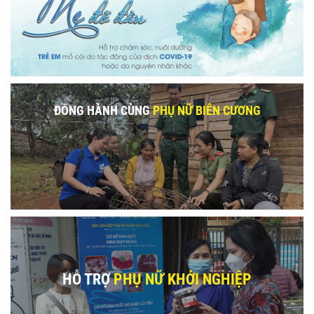
ĐỒNG HÀNH CÙNG
PHỤ NỮ BIÊN CƯƠNG
HỖ TRỢ
PHỤ NỮ KHỞI NGHIỆP