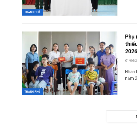
THÀNH PHỐ
Phụ 
thiế
202
01/06/
Nhân 
năm 2
THÀNH PHỐ