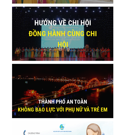
HƯỚNG VỀ CHI HỘI
ĐỒNG HÀNH CÙNG CHI
HỘI
THÀNH PHỐ AN TOÀN
KHÔNG BẠO LỰC VỚI PHỤ NỮ VÀ TRẺ EM