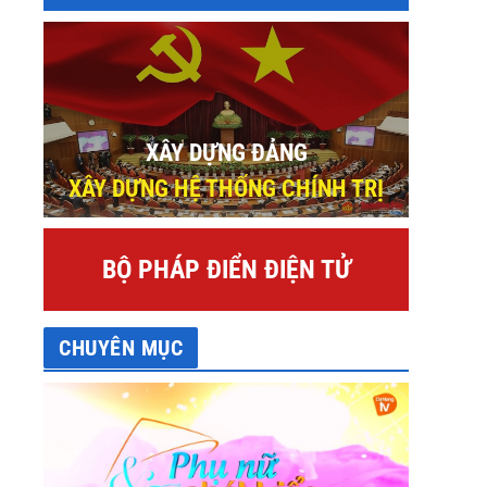
XÂY DỰNG ĐẢNG
XÂY DỰNG HỆ THỐNG CHÍNH TRỊ
BỘ PHÁP ĐIỂN ĐIỆN TỬ
CHUYÊN MỤC