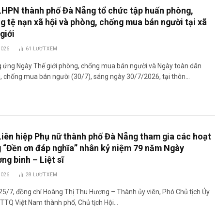
LHPN thành phố Đà Nẵng tổ chức tập huấn phòng,
g tệ nạn xã hội và phòng, chống mua bán người tại xã
giới
2026
61
LƯỢT XEM
 ứng Ngày Thế giới phòng, chống mua bán người và Ngày toàn dân
, chống mua bán người (30/7), sáng ngày 30/7/2026, tại thôn…
Liên hiệp Phụ nữ thành phố Đà Nẵng tham gia các hoạt
 “Đền ơn đáp nghĩa” nhân kỷ niệm 79 năm Ngày
ng binh – Liệt sĩ
2026
28
LƯỢT XEM
5/7, đồng chí Hoàng Thị Thu Hương – Thành ủy viên, Phó Chủ tịch Ủy
TTQ Việt Nam thành phố, Chủ tịch Hội…