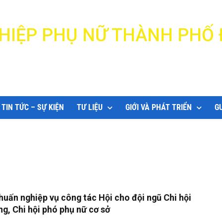
N HIỆP PHỤ NỮ THÀNH PHỐ
DANANG WOMEN'S UNION
TIN TỨC – SỰ KIỆN
TƯ LIỆU
GIỚI VÀ PHÁT TRIỂN
G
huấn nghiệp vụ công tác Hội cho đội ngũ Chi hội
ng, Chi hội phó phụ nữ cơ sở