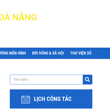
 ĐÀ NẴNG
ƯƠNG ĐIỂN HÌNH
ĐỜI SỐNG & XÃ HỘI
THƯ VIỆN SỐ
LỊCH CÔNG TÁC