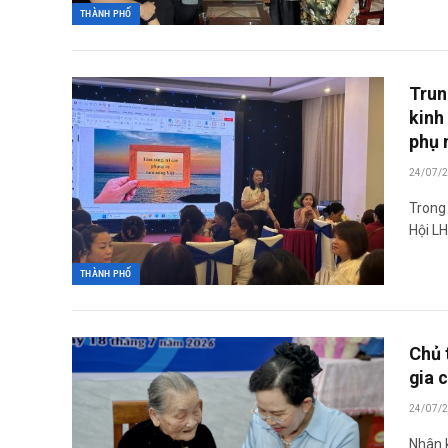
THÀNH PHỐ
Trun
kinh
phụ 
24/07/
Trong
Hội L
THÀNH PHỐ
Chủ 
gia 
24/07/
Nhân 