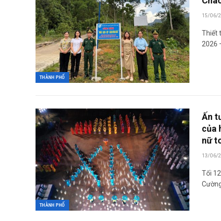
Chào
15/06/
Thiết 
2026 
THÀNH PHỐ
Ấn t
của 
nữ t
13/06/
Tối 12
Cường)
THÀNH PHỐ