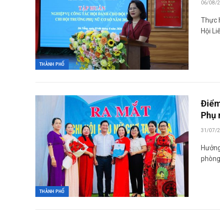
06/08/
Thực 
Hội Li
THÀNH PHỐ
Điểm
Phụ 
31/07/
Hưởng
phòng,
THÀNH PHỐ