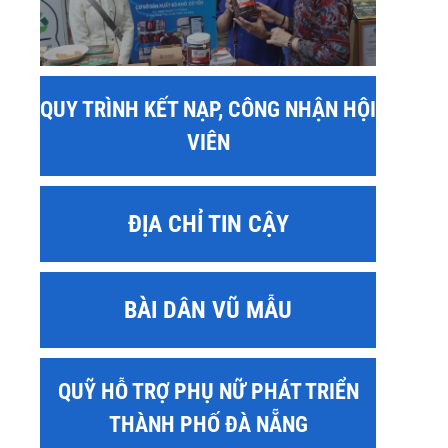
QUY TRÌNH KẾT NẠP, CÔNG NHẬN HỘI
VIÊN
ĐỊA CHỈ TIN CẬY
BÀI DÂN VŨ MẪU
QUỸ HỖ TRỢ PHỤ NỮ PHÁT TRIỂN
THÀNH PHỐ ĐÀ NẴNG