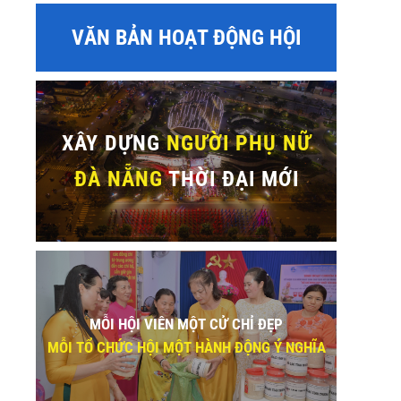
VĂN BẢN HOẠT ĐỘNG HỘI
XÂY DỰNG
NGƯỜI PHỤ NỮ
ĐÀ NẴNG
THỜI ĐẠI MỚI
MỖI HỘI VIÊN MỘT CỬ CHỈ ĐẸP
MỖI TỔ CHỨC HỘI MỘT HÀNH ĐỘNG Ý NGHĨA