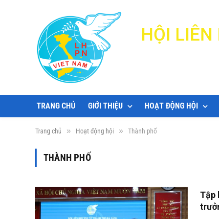
HỘI LIÊ
TRANG CHỦ
GIỚI THIỆU
HOẠT ĐỘNG HỘI
»
»
Trang chủ
Hoạt động hội
Thành phố
THÀNH PHỐ
Tập 
trưở