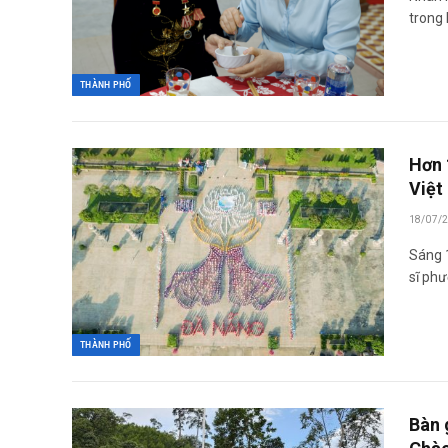
trong 
THÀNH PHỐ
Hơn 
Việt
18/07/
Sáng 1
sĩ ph
THÀNH PHỐ
Bàn 