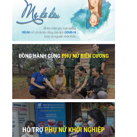
ĐỒNG HÀNH CÙNG
PHỤ NỮ BIÊN CƯƠNG
HỖ TRỢ
PHỤ NỮ KHỞI NGHIỆP