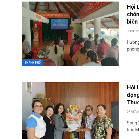
Hội 
chốn
biên 
30/07/
Hưởng
phòng
THÀNH PHỐ
Hội 
động
Thươ
25/07/
Sáng 2
ban M