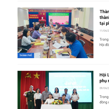
Thàn
thàn
tại 
11/06/
Trong 
Hội đồ
THÀNH PHỐ
Hội 
phụ 
09/06/
Trong
đồng 