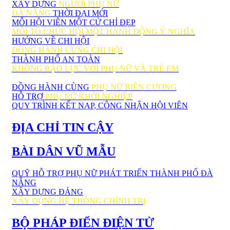
XÂY DỰNG
NGƯỜI PHỤ NỮ
ĐÀ NẴNG
THỜI ĐẠI MỚI
MỖI HỘI VIÊN MỘT CỬ CHỈ ĐẸP
MỖI TỔ CHỨC HỘI MỘT HÀNH ĐỘNG Ý NGHĨA
HƯỚNG VỀ CHI HỘI
ĐỒNG HÀNH CÙNG CHI HỘI
THÀNH PHỐ AN TOÀN
KHÔNG BẠO LỰC VỚI PHỤ NỮ VÀ TRẺ EM
ĐỒNG HÀNH CÙNG
PHỤ NỮ BIÊN CƯƠNG
HỖ TRỢ
PHỤ NỮ KHỞI NGHIỆP
QUY TRÌNH KẾT NẠP, CÔNG NHẬN HỘI VIÊN
ĐỊA CHỈ TIN CẬY
BÀI DÂN VŨ MẪU
QUỸ HỖ TRỢ PHỤ NỮ PHÁT TRIỂN THÀNH PHỐ ĐÀ
NẴNG
XÂY DỰNG ĐẢNG
XÂY DỰNG HỆ THỐNG CHÍNH TRỊ
BỘ PHÁP ĐIỂN ĐIỆN TỬ