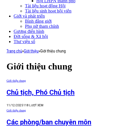
Hội LHPN thành phố
Tài liệu hoạt động Hội
Tài liệu sinh hoạt hội viên
Giới và phát triển
Bình đẳng giới
Phụ nữ tham chính
Gương điển hình
Đời sống & Xã hội
Thư viện số
Trang chủ
»
Giới thiệu
»
Giới thiệu chung
Giới thiệu chung
Giới thiệu chung
Chủ tịch, Phó Chủ tịch
11/12/2025
118
LƯỢT XEM
Giới thiệu chung
Các phòng/ban chuyên môn