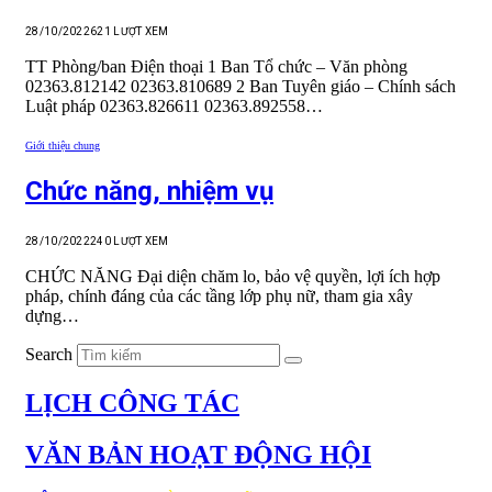
28/10/2022
621
LƯỢT XEM
TT Phòng/ban Điện thoại 1 Ban Tổ chức – Văn phòng
02363.812142 02363.810689 2 Ban Tuyên giáo – Chính sách
Luật pháp 02363.826611 02363.892558…
Giới thiệu chung
Chức năng, nhiệm vụ
28/10/2022
240
LƯỢT XEM
CHỨC NĂNG Đại diện chăm lo, bảo vệ quyền, lợi ích hợp
pháp, chính đáng của các tầng lớp phụ nữ, tham gia xây
dựng…
Search
LỊCH CÔNG TÁC
VĂN BẢN HOẠT ĐỘNG HỘI