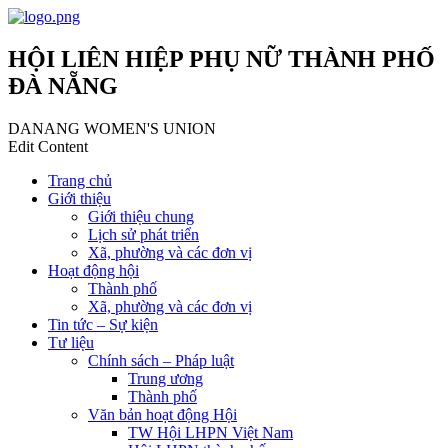
HỘI LIÊN HIỆP PHỤ NỮ THÀNH PHỐ
ĐÀ NẴNG
DANANG WOMEN'S UNION
Edit Content
Trang chủ
Giới thiệu
Giới thiệu chung
Lịch sử phát triển
Xã, phường và các đơn vị
Hoạt động hội
Thành phố
Xã, phường và các đơn vị
Tin tức – Sự kiện
Tư liệu
Chính sách – Pháp luật
Trung ương
Thành phố
Văn bản hoạt động Hội
TW Hội LHPN Việt Nam