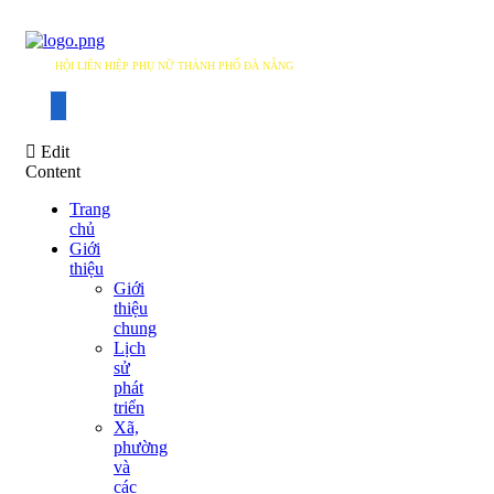
HỘI LIÊN HIỆP PHỤ NỮ THÀNH PHỐ ĐÀ NẴNG
DANANG WOMEN'S UNION
Edit
Content
Trang
chủ
Giới
thiệu
Giới
thiệu
chung
Lịch
sử
phát
triển
Xã,
phường
và
các