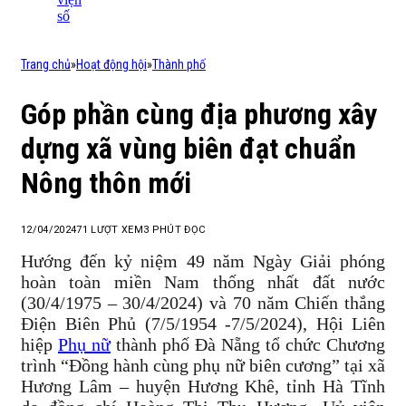
số
Trang chủ
»
Hoạt động hội
»
Thành phố
Góp phần cùng địa phương xây
dựng xã vùng biên đạt chuẩn
Nông thôn mới
12/04/2024
71
LƯỢT XEM
3 PHÚT ĐỌC
Hướng đến kỷ niệm 49 năm Ngày Giải phóng
hoàn toàn miền Nam thống nhất đất nước
(30/4/1975 – 30/4/2024) và 70 năm Chiến thắng
Điện Biên Phủ (7/5/1954 -7/5/2024), Hội Liên
hiệp
Phụ nữ
thành phố Đà Nẵng tổ chức Chương
trình “Đồng hành cùng phụ nữ biên cương” tại xã
Hương Lâm – huyện Hương Khê, tỉnh Hà Tĩnh