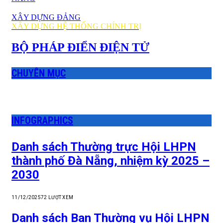
XÂY DỰNG ĐẢNG
XÂY DỰNG HỆ THỐNG CHÍNH TRỊ
BỘ PHÁP ĐIỂN ĐIỆN TỬ
CHUYÊN MỤC
INFOGRAPHICS
Danh sách Thường trực Hội LHPN
thành phố Đà Nẵng, nhiệm kỳ 2025 –
2030
11/12/2025
72
LƯỢT XEM
Danh sách Ban Thường vụ Hội LHPN