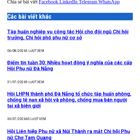
Chia sẻ bài viết
Facebook
LinkedIn
Telegram
WhatsApp
Các bài viết khác
Tập huấn nghiệp vụ công tác Hội cho đội ngũ Chi hội
trưởng, Chi hội phó phụ nữ cơ sở
06/08/2026
5
LƯỢT XEM
Điểm tin tuần 30: Nhiều hoạt động ý nghĩa của các cấp
Hội Phụ nữ Đà Nẵng
31/07/2026
9
LƯỢT XEM
Hội LHPN thành phố Đà Nẵng tổ chức tập huấn phòng,
chống tệ nạn xã hội và phòng, chống mua bán người
tại xã biên giới
30/07/2026
60
LƯỢT XEM
Hội Liên hiệp Phụ nữ xã Núi Thành ra mắt Chi hội Phụ
nữ Chợ Tam Quang