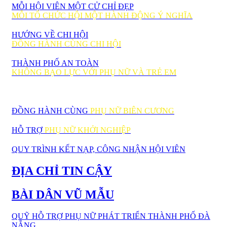
MỖI HỘI VIÊN MỘT CỬ CHỈ ĐẸP
MỖI TỔ CHỨC HỘI MỘT HÀNH ĐỘNG Ý NGHĨA
HƯỚNG VỀ CHI HỘI
ĐỒNG HÀNH CÙNG CHI HỘI
THÀNH PHỐ AN TOÀN
KHÔNG BẠO LỰC VỚI PHỤ NỮ VÀ TRẺ EM
ĐỒNG HÀNH CÙNG
PHỤ NỮ BIÊN CƯƠNG
HỖ TRỢ
PHỤ NỮ KHỞI NGHIỆP
QUY TRÌNH KẾT NẠP, CÔNG NHẬN HỘI VIÊN
ĐỊA CHỈ TIN CẬY
BÀI DÂN VŨ MẪU
QUỸ HỖ TRỢ PHỤ NỮ PHÁT TRIỂN THÀNH PHỐ ĐÀ
NẴNG