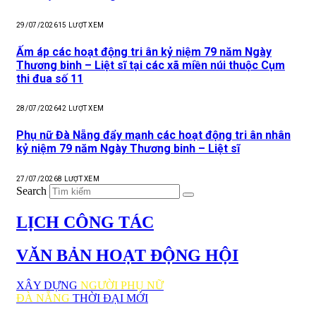
29/07/2026
15
LƯỢT XEM
Ấm áp các hoạt động tri ân kỷ niệm 79 năm Ngày
Thương binh – Liệt sĩ tại các xã miền núi thuộc Cụm
thi đua số 11
28/07/2026
42
LƯỢT XEM
Phụ nữ Đà Nẵng đẩy mạnh các hoạt động tri ân nhân
kỷ niệm 79 năm Ngày Thương binh – Liệt sĩ
27/07/2026
8
LƯỢT XEM
Search
LỊCH CÔNG TÁC
VĂN BẢN HOẠT ĐỘNG HỘI
XÂY DỰNG
NGƯỜI PHỤ NỮ
ĐÀ NẴNG
THỜI ĐẠI MỚI