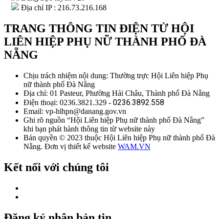
Địa chỉ IP : 216.73.216.168
TRANG THÔNG TIN ĐIỆN TỬ HỘI
LIÊN HIỆP PHỤ NỮ THÀNH PHỐ ĐÀ
NẴNG
Chịu trách nhiệm nội dung: Thường trực Hội Liên hiệp Phụ
nữ thành phố Đà Nẵng
Địa chỉ: 01 Pasteur, Phường Hải Châu, Thành phố Đà Nẵng
0236.3892.558
Điện thoại: 0236.3821.329 -
Email: vp-hlhpn@danang.gov.vn
Ghi rõ nguồn “Hội Liên hiệp Phụ nữ thành phố Đà Nẵng”
khi bạn phát hành thông tin từ website này
Bản quyền © 2023 thuộc Hội Liên hiệp Phụ nữ thành phố Đà
Nẵng. Đơn vị thiết kế website
WAM.VN
Kết nối với chúng tôi
Đăng ký nhận bản tin