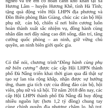
nghèo và trẻ em có hoàn cảnh khó khăn tại xã
Hương Lâm – huyện Hương Khê, tỉnh Hà Tĩnh;
tặng quà động viên Hội LHPN địa phương và
Đồn Biên phòng Bản Giàng, chúc các cán bộ Hội
phụ nữ, cán bộ, chiến sĩ nơi biên cương luôn
hoàn thành xuất sắc nhiệm vụ, đồng hành cùng
nhân dân nơi đây nâng cao đời sống, dân trí, tăng
cường quốc phòng – an ninh, giữ vững chủ
quyền, an ninh biên giới quốc gia.
Có thể nói, chương trình
“Đồng hành cùng phụ
nữ biên cương”
được các cấp Hội LHPN thành
phố Đà Nẵng triển khai thời gian qua đã thật sự
tạo sự lan tỏa rộng khắp, nhận được sự hưởng
ứng, tham gia tích cực của đông đảo cán bộ, hội
viên, phụ nữ và xã hội. Từ năm 2018 đến nay, các
cấp Hội LHPN thành phố Đà Nẵng đã huy động
nhiều nguồn lực (hơn 1,2 tỷ đồng) chung tay
cùng chính quyền địa phương chăm lo, hỗ trợ,