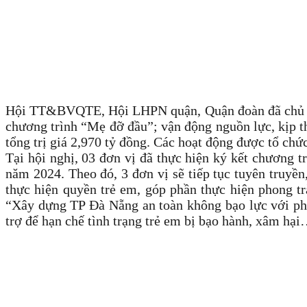
Hội TT&BVQTE, Hội LHPN quận, Quận đoàn đã chủ động
chương trình “Mẹ đỡ đầu”; vận động nguồn lực, kịp th
tổng trị giá 2,970 tỷ đồng. Các hoạt động được tổ chức
Tại hội nghị, 03 đơn vị đã thực hiện ký kết chương t
năm 2024. Theo đó, 3 đơn vị sẽ tiếp tục tuyên truyền
thực hiện quyền trẻ em, góp phần thực hiện phong tr
“Xây dựng TP Đà Nẵng an toàn không bạo lực với phụ n
trợ để hạn chế tình trạng trẻ em bị bạo hành, xâm hạ