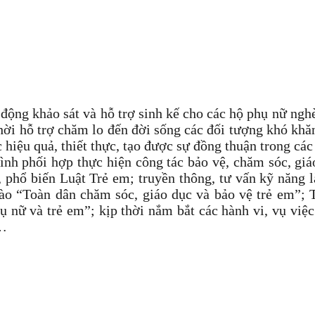
 khảo sát và hỗ trợ sinh kế cho các hộ phụ nữ nghèo
ời hỗ trợ chăm lo đến đời sống các đối tượng khó khăn
 hiệu quả, thiết thực, tạo được sự đồng thuận trong các
rình phối hợp thực hiện công tác bảo vệ, chăm sóc, gi
, phổ biến Luật Trẻ em; truyền thông, tư vấn kỹ năng
ào “Toàn dân chăm sóc, giáo dục và bảo vệ trẻ em”; 
ữ và trẻ em”; kịp thời nắm bắt các hành vi, vụ việc 
i…