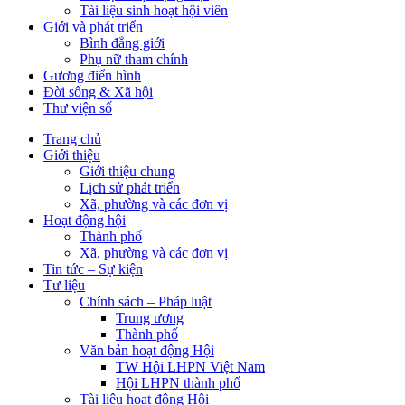
Tài liệu sinh hoạt hội viên
Giới và phát triển
Bình đẳng giới
Phụ nữ tham chính
Gương điển hình
Đời sống & Xã hội
Thư viện số
Trang chủ
Giới thiệu
Giới thiệu chung
Lịch sử phát triển
Xã, phường và các đơn vị
Hoạt động hội
Thành phố
Xã, phường và các đơn vị
Tin tức – Sự kiện
Tư liệu
Chính sách – Pháp luật
Trung ương
Thành phố
Văn bản hoạt động Hội
TW Hội LHPN Việt Nam
Hội LHPN thành phố
Tài liệu hoạt động Hội