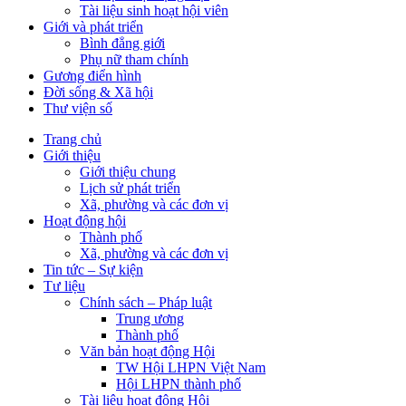
Tài liệu sinh hoạt hội viên
Giới và phát triển
Bình đẳng giới
Phụ nữ tham chính
Gương điển hình
Đời sống & Xã hội
Thư viện số
Trang chủ
Giới thiệu
Giới thiệu chung
Lịch sử phát triển
Xã, phường và các đơn vị
Hoạt động hội
Thành phố
Xã, phường và các đơn vị
Tin tức – Sự kiện
Tư liệu
Chính sách – Pháp luật
Trung ương
Thành phố
Văn bản hoạt động Hội
TW Hội LHPN Việt Nam
Hội LHPN thành phố
Tài liệu hoạt động Hội