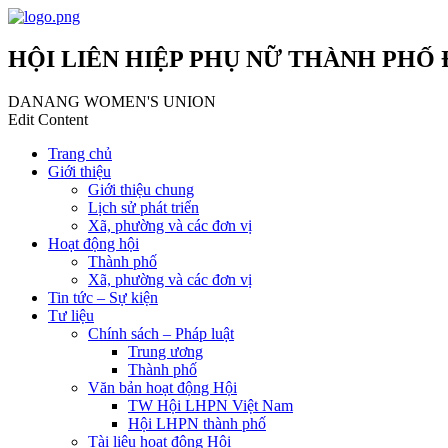
HỘI LIÊN HIỆP PHỤ NỮ THÀNH PHỐ
DANANG WOMEN'S UNION
Edit Content
Trang chủ
Giới thiệu
Giới thiệu chung
Lịch sử phát triển
Xã, phường và các đơn vị
Hoạt động hội
Thành phố
Xã, phường và các đơn vị
Tin tức – Sự kiện
Tư liệu
Chính sách – Pháp luật
Trung ương
Thành phố
Văn bản hoạt động Hội
TW Hội LHPN Việt Nam
Hội LHPN thành phố
Tài liệu hoạt động Hội