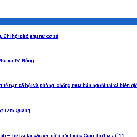
, Chi hội phó phụ nữ cơ sở
 Phụ nữ Đà Nẵng
tệ nạn xã hội và phòng, chống mua bán người tại xã biên giớ
 Chợ Tam Quang
 – Liệt sĩ tại các xã miền núi thuộc Cụm thi đua số 11