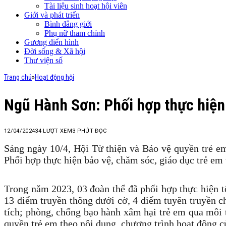
Tài liệu sinh hoạt hội viên
Giới và phát triển
Bình đẳng giới
Phụ nữ tham chính
Gương điển hình
Đời sống & Xã hội
Thư viện số
Trang chủ
»
Hoạt động hội
Ngũ Hành Sơn: Phối hợp thực hiện 
12/04/2024
34
LƯỢT XEM
3 PHÚT ĐỌC
Sáng ngày 10/4, Hội Từ thiện và Bảo vệ quyền trẻ
Phối hợp thực hiện bảo vệ, chăm sóc, giáo dục trẻ em
Trong năm 2023, 03 đoàn thể đã phối hợp thực hiện 
13 điểm truyền thông dưới cờ, 4 điểm tuyên truyền c
tích; phòng, chống bạo hành xâm hại trẻ em qua môi
quyền trẻ em theo nội dung, chương trình hoạt động c