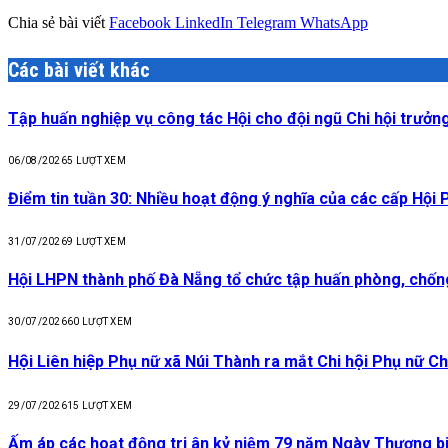
Chia sẻ bài viết
Facebook
LinkedIn
Telegram
WhatsApp
Các bài viết khác
Tập huấn nghiệp vụ công tác Hội cho đội ngũ Chi hội trưởng
06/08/2026
5
LƯỢT XEM
Điểm tin tuần 30: Nhiều hoạt động ý nghĩa của các cấp Hội
31/07/2026
9
LƯỢT XEM
Hội LHPN thành phố Đà Nẵng tổ chức tập huấn phòng, chống 
30/07/2026
60
LƯỢT XEM
Hội Liên hiệp Phụ nữ xã Núi Thành ra mắt Chi hội Phụ nữ
29/07/2026
15
LƯỢT XEM
Ấm áp các hoạt động tri ân kỷ niệm 79 năm Ngày Thương binh