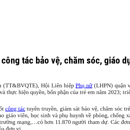
công tác bảo vệ, chăm sóc, giáo d
 em (TT&BVQTE), Hội Liên hiệp
Phụ nữ
(LHPN) quận và
 và thực hiện quyền, bổn phận của trẻ em năm 2023; tr
tốt
công tác
tuyên truyền, giám sát bảo vệ, chăm sóc tr
ho giáo viên, học sinh và phụ huynh về phòng, chống x
 trường mạng,…có hơn 11.870 người tham dự. Các đơn v
ủa đơn vị.