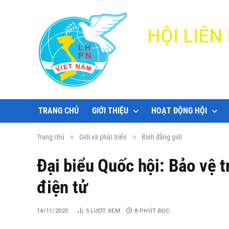
HỘI LIÊ
TRANG CHỦ
GIỚI THIỆU
HOẠT ĐỘNG HỘI
»
»
Trang chủ
Giới và phát triển
Bình đẳng giới
Đại biểu Quốc hội: Bảo vệ 
điện tử
14/11/2025
5
LƯỢT XEM
8 PHÚT ĐỌC