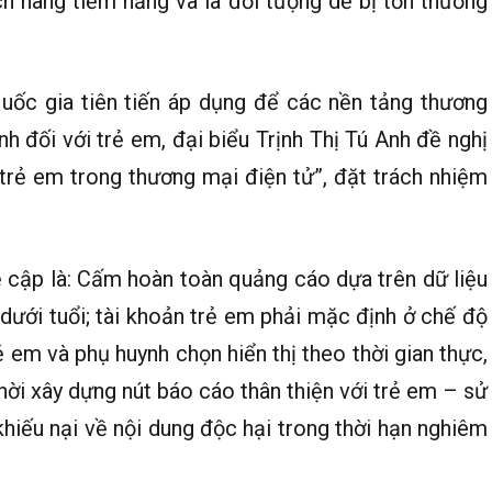
h hàng tiềm năng và là đối tượng dễ bị tổn thương
uốc gia tiên tiến áp dụng để các nền tảng thương
h đối với trẻ em, đại biểu Trịnh Thị Tú Anh đề nghị
trẻ em trong thương mại điện tử”, đặt trách nhiệm
 cập là: Cấm hoàn toàn quảng cáo dựa trên dữ liệu
 dưới tuổi; tài khoản trẻ em phải mặc định ở chế độ
 em và phụ huynh chọn hiển thị theo thời gian thực,
hời xây dựng nút báo cáo thân thiện với trẻ em – sử
khiếu nại về nội dung độc hại trong thời hạn nghiêm