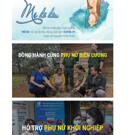
ĐỒNG HÀNH CÙNG
PHỤ NỮ BIÊN CƯƠNG
HỖ TRỢ
PHỤ NỮ KHỞI NGHIỆP