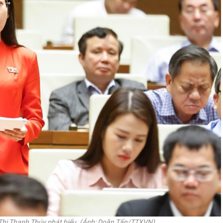
 Thị Thanh Thúy phát biểu. (Ảnh: Doãn Tấn/TTXVN)