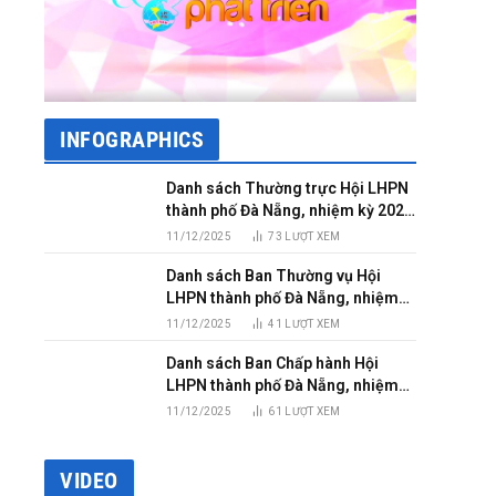
INFOGRAPHICS
Danh sách Thường trực Hội LHPN
thành phố Đà Nẵng, nhiệm kỳ 2025
– 2030
11/12/2025
73
LƯỢT XEM
Danh sách Ban Thường vụ Hội
LHPN thành phố Đà Nẵng, nhiệm
kỳ 2025 – 2030
11/12/2025
41
LƯỢT XEM
Danh sách Ban Chấp hành Hội
LHPN thành phố Đà Nẵng, nhiệm
kỳ 2025 – 2030
11/12/2025
61
LƯỢT XEM
VIDEO