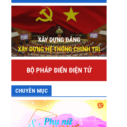
XÂY DỰNG ĐẢNG
XÂY DỰNG HỆ THỐNG CHÍNH TRỊ
BỘ PHÁP ĐIỂN ĐIỆN TỬ
CHUYÊN MỤC