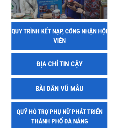
QUY TRÌNH KẾT NẠP, CÔNG NHẬN HỘI
VIÊN
ĐỊA CHỈ TIN CẬY
BÀI DÂN VŨ MẪU
QUỸ HỖ TRỢ PHỤ NỮ PHÁT TRIỂN
THÀNH PHỐ ĐÀ NẴNG