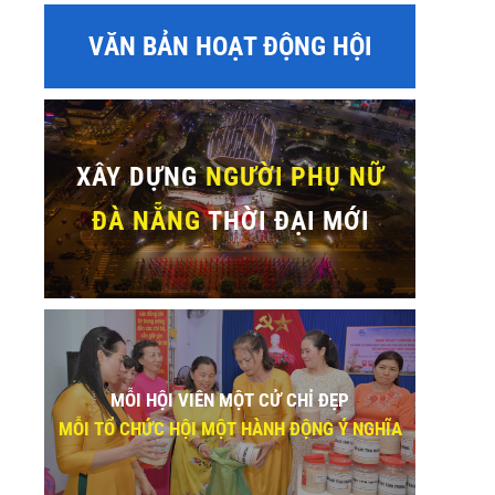
VĂN BẢN HOẠT ĐỘNG HỘI
XÂY DỰNG
NGƯỜI PHỤ NỮ
ĐÀ NẴNG
THỜI ĐẠI MỚI
MỖI HỘI VIÊN MỘT CỬ CHỈ ĐẸP
MỖI TỔ CHỨC HỘI MỘT HÀNH ĐỘNG Ý NGHĨA