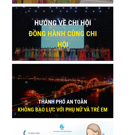
HƯỚNG VỀ CHI HỘI
ĐỒNG HÀNH CÙNG CHI
HỘI
THÀNH PHỐ AN TOÀN
KHÔNG BẠO LỰC VỚI PHỤ NỮ VÀ TRẺ EM