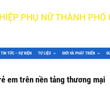
N HIỆP PHỤ NỮ THÀNH PHỐ
DANANG WOMEN'S UNION
TIN TỨC – SỰ KIỆN
TƯ LIỆU
GIỚI VÀ PHÁT TRIỂN
G
trẻ em trên nền tảng thương mại