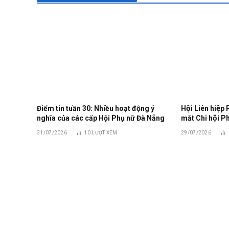
Điểm tin tuần 30: Nhiều hoạt động ý
Hội Liên hiệp 
nghĩa của các cấp Hội Phụ nữ Đà Nẵng
mắt Chi hội 
31/07/2026
10
LƯỢT XEM
29/07/2026