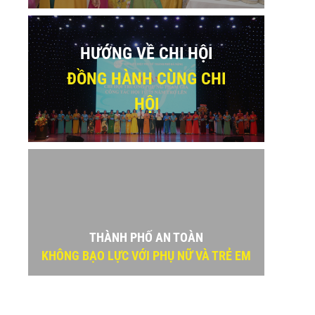
HƯỚNG VỀ CHI HỘI
ĐỒNG HÀNH CÙNG CHI
HỘI
THÀNH PHỐ AN TOÀN
KHÔNG BẠO LỰC VỚI PHỤ NỮ VÀ TRẺ EM