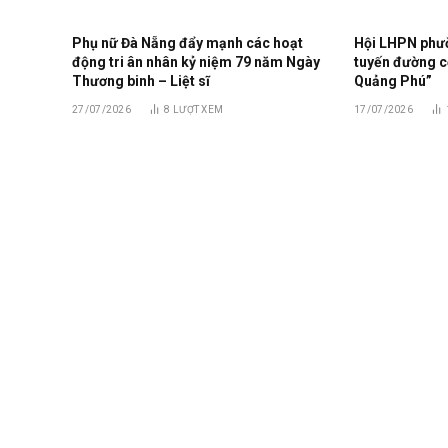
Phụ nữ Đà Nẵng đẩy mạnh các hoạt
Hội LHPN phư
động tri ân nhân kỷ niệm 79 năm Ngày
tuyến đường c
Thương binh – Liệt sĩ
Quảng Phú”
27/07/2026
8
LƯỢT XEM
17/07/2026