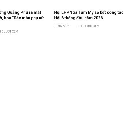
ờng Quảng Phú ra mắt
Hội LHPN xã Tam Mỹ sơ kết công tác
ờ, hoa “Sắc màu phụ nữ
Hội 6 tháng đầu năm 2026
11/07/2026
10
LƯỢT XEM
10
LƯỢT XEM