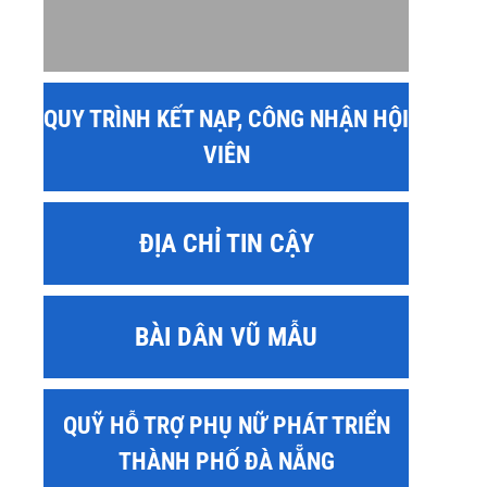
QUY TRÌNH KẾT NẠP, CÔNG NHẬN HỘI
VIÊN
ĐỊA CHỈ TIN CẬY
BÀI DÂN VŨ MẪU
QUỸ HỖ TRỢ PHỤ NỮ PHÁT TRIỂN
THÀNH PHỐ ĐÀ NẴNG