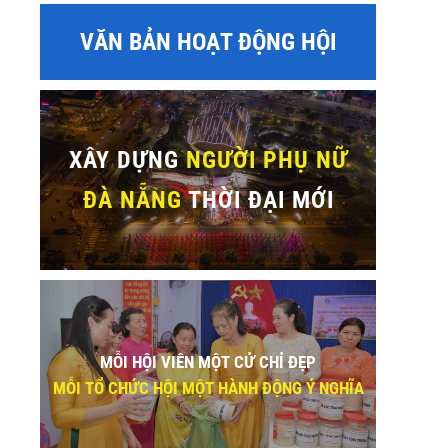
VĂN BẢN HOẠT ĐỘNG HỘI
XÂY DỰNG
NGƯỜI PHỤ NỮ
ĐÀ NẴNG
THỜI ĐẠI MỚI
MỖI HỘI VIÊN MỘT CỬ CHỈ ĐẸP
MỖI TỔ CHỨC HỘI MỘT HÀNH ĐỘNG Ý NGHĨA