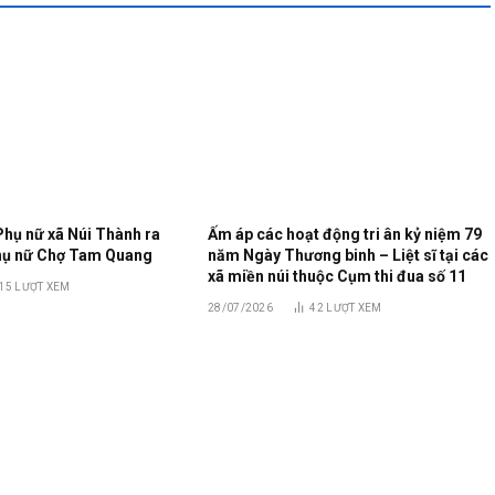
Phụ nữ xã Núi Thành ra
Ấm áp các hoạt động tri ân kỷ niệm 79
Phụ nữ Chợ Tam Quang
năm Ngày Thương binh – Liệt sĩ tại các
xã miền núi thuộc Cụm thi đua số 11
15
LƯỢT XEM
28/07/2026
42
LƯỢT XEM