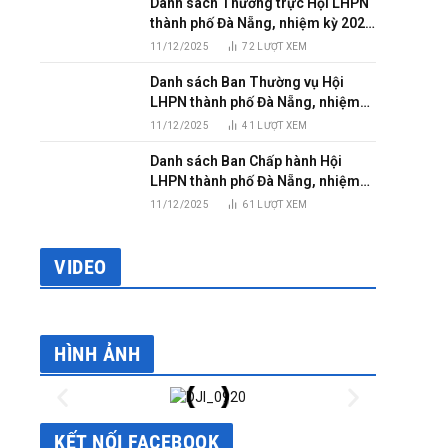
Danh sách Thường trực Hội LHPN
thành phố Đà Nẵng, nhiệm kỳ 2025
– 2030
11/12/2025
72
LƯỢT XEM
Danh sách Ban Thường vụ Hội
LHPN thành phố Đà Nẵng, nhiệm
kỳ 2025 – 2030
11/12/2025
41
LƯỢT XEM
Danh sách Ban Chấp hành Hội
LHPN thành phố Đà Nẵng, nhiệm
kỳ 2025 – 2030
11/12/2025
61
LƯỢT XEM
VIDEO
HÌNH ẢNH
KẾT NỐI FACEBOOK