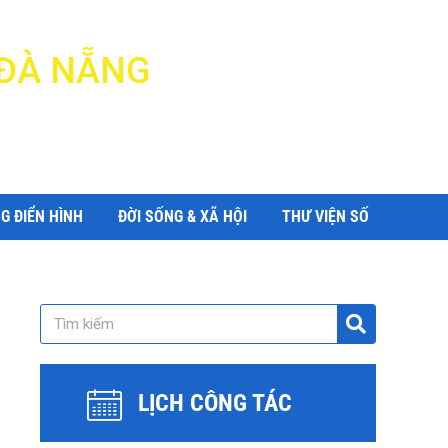
 ĐÀ NẴNG
G ĐIỂN HÌNH
ĐỜI SỐNG & XÃ HỘI
THƯ VIỆN SỐ
LỊCH CÔNG TÁC