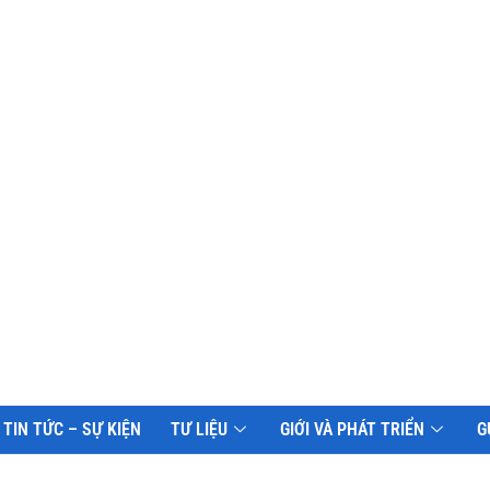
TIN TỨC – SỰ KIỆN
TƯ LIỆU
GIỚI VÀ PHÁT TRIỂN
G