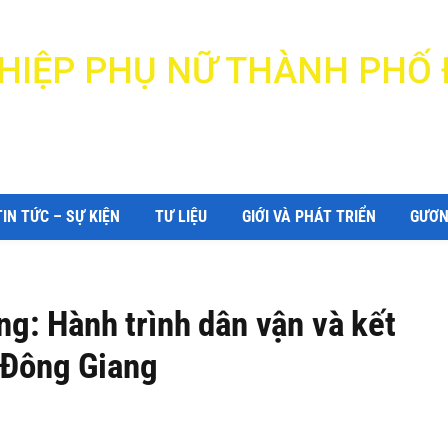
N HIỆP PHỤ NỮ THÀNH PHỐ
DANANG WOMEN'S UNION
TIN TỨC – SỰ KIỆN
TƯ LIỆU
GIỚI VÀ PHÁT TRIỂN
GƯƠN
: Hành trình dân vận và kết
i Đông Giang