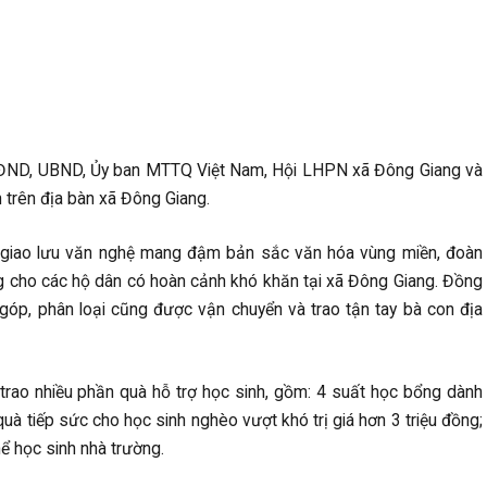
 HĐND, UBND, Ủy ban MTTQ Việt Nam, Hội LHPN xã Đông Giang và
trên địa bàn xã Đông Giang.
c giao lưu văn nghệ mang đậm bản sắc văn hóa vùng miền, đoàn
ồng cho các hộ dân có hoàn cảnh khó khăn tại xã Đông Giang. Đồng
góp, phân loại cũng được vận chuyển và trao tận tay bà con địa
rao nhiều phần quà hỗ trợ học sinh, gồm: 4 suất học bổng dành
 quà tiếp sức cho học sinh nghèo vượt khó trị giá hơn 3 triệu đồng;
ể học sinh nhà trường.