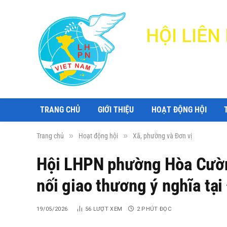
HỘI LIÊ
TRANG CHỦ
GIỚI THIỆU
HOẠT ĐỘNG HỘI
»
»
Trang chủ
Hoạt động hội
Xã, phường và Đơn vị
Hội LHPN phường Hòa Cường
nối giao thương ý nghĩa tạ
19/05/2026
56
LƯỢT XEM
2 PHÚT ĐỌC