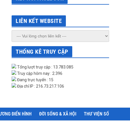
LIÊN KẾT WEBSITE
THỐNG KÊ TRUY CẬP
Tổng lượt truy cập : 13.783.085
Truy cập hôm nay : 2.396
Đang trực tuyến : 15
Địa chỉ IP : 216.73.217.106
ƯƠNG ĐIỂN HÌNH
ĐỜI SỐNG & XÃ HỘI
THƯ VIỆN SỐ