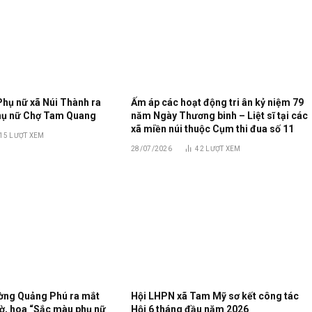
Phụ nữ xã Núi Thành ra
Ấm áp các hoạt động tri ân kỷ niệm 79
Phụ nữ Chợ Tam Quang
năm Ngày Thương binh – Liệt sĩ tại các
xã miền núi thuộc Cụm thi đua số 11
15
LƯỢT XEM
28/07/2026
42
LƯỢT XEM
ờng Quảng Phú ra mắt
Hội LHPN xã Tam Mỹ sơ kết công tác
ờ, hoa “Sắc màu phụ nữ
Hội 6 tháng đầu năm 2026