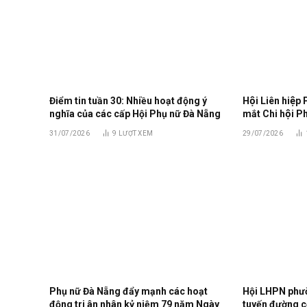
Điểm tin tuần 30: Nhiều hoạt động ý
Hội Liên hiệp 
nghĩa của các cấp Hội Phụ nữ Đà Nẵng
mắt Chi hội 
31/07/2026
9
LƯỢT XEM
29/07/2026
Phụ nữ Đà Nẵng đẩy mạnh các hoạt
Hội LHPN phư
động tri ân nhân kỷ niệm 79 năm Ngày
tuyến đường c