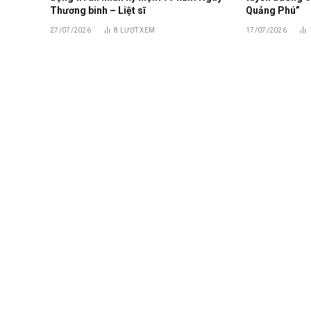
Thương binh – Liệt sĩ
Quảng Phú”
27/07/2026
8
LƯỢT XEM
17/07/2026