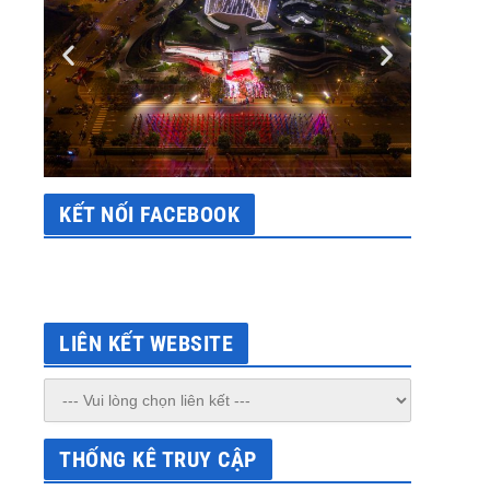
KẾT NỐI FACEBOOK
LIÊN KẾT WEBSITE
THỐNG KÊ TRUY CẬP