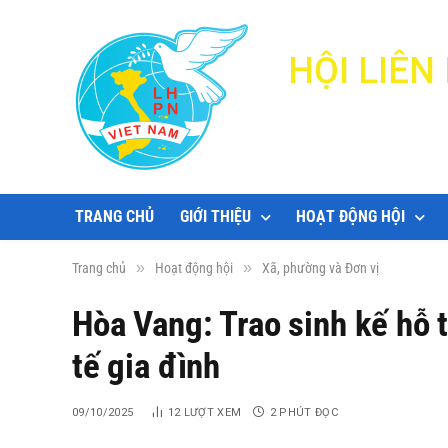
HỘI LIÊ
TRANG CHỦ
GIỚI THIỆU
HOẠT ĐỘNG HỘI
»
»
Trang chủ
Hoạt động hội
Xã, phường và Đơn vị
Hòa Vang: Trao sinh kế hỗ 
tế gia đình
09/10/2025
12
LƯỢT XEM
2 PHÚT ĐỌC