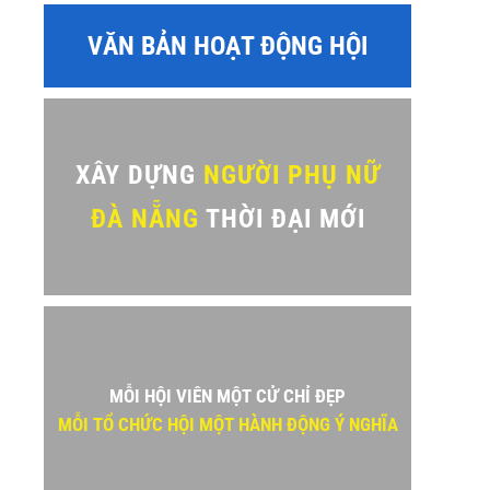
VĂN BẢN HOẠT ĐỘNG HỘI
XÂY DỰNG
NGƯỜI PHỤ NỮ
ĐÀ NẴNG
THỜI ĐẠI MỚI
MỖI HỘI VIÊN MỘT CỬ CHỈ ĐẸP
MỖI TỔ CHỨC HỘI MỘT HÀNH ĐỘNG Ý NGHĨA