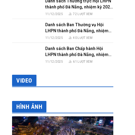
Danh sách Thường trực Hội LHPN
thành phố Đà Nẵng, nhiệm kỳ 2025
– 2030
11/12/2025
72
LƯỢT XEM
Danh sách Ban Thường vụ Hội
LHPN thành phố Đà Nẵng, nhiệm
kỳ 2025 – 2030
11/12/2025
40
LƯỢT XEM
Danh sách Ban Chấp hành Hội
LHPN thành phố Đà Nẵng, nhiệm
kỳ 2025 – 2030
11/12/2025
61
LƯỢT XEM
VIDEO
HÌNH ẢNH