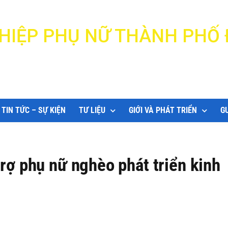
N HIỆP PHỤ NỮ THÀNH PHỐ
DANANG WOMEN'S UNION
TIN TỨC – SỰ KIỆN
TƯ LIỆU
GIỚI VÀ PHÁT TRIỂN
G
trợ phụ nữ nghèo phát triển kinh