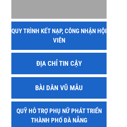
QUY TRÌNH KẾT NẠP, CÔNG NHẬN HỘI
VIÊN
ĐỊA CHỈ TIN CẬY
BÀI DÂN VŨ MẪU
QUỸ HỖ TRỢ PHỤ NỮ PHÁT TRIỂN
THÀNH PHỐ ĐÀ NẴNG