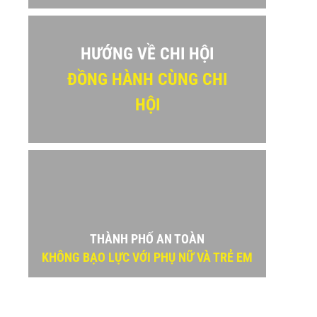
HƯỚNG VỀ CHI HỘI
ĐỒNG HÀNH CÙNG CHI
HỘI
sApp
THÀNH PHỐ AN TOÀN
KHÔNG BẠO LỰC VỚI PHỤ NỮ VÀ TRẺ EM