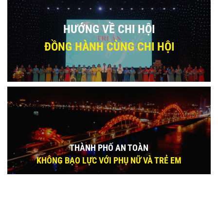
HƯỚNG VỀ CHI HỘI
ĐỒNG HÀNH CÙNG CHI HỘI
THÀNH PHỐ AN TOÀN
KHÔNG BẠO LỰC VỚI PHỤ NỮ VÀ TRẺ EM