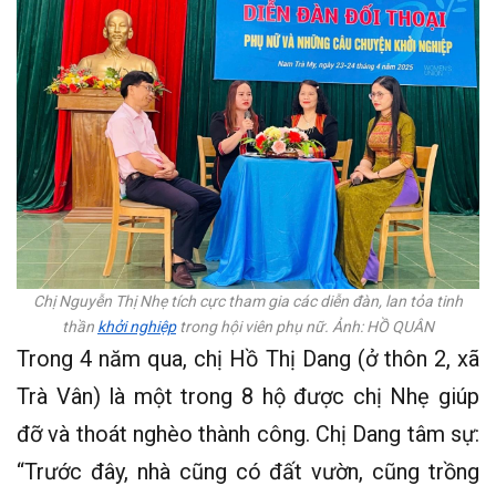
Chị Nguyễn Thị Nhẹ tích cực tham gia các diễn đàn, lan tỏa tinh
thần
khởi nghiệp
trong hội viên phụ nữ. Ảnh: HỒ QUÂN
Trong 4 năm qua, chị Hồ Thị Dang (ở thôn 2, xã
Trà Vân) là một trong 8 hộ được chị Nhẹ giúp
đỡ và thoát nghèo thành công. Chị Dang tâm sự:
“Trước đây, nhà cũng có đất vườn, cũng trồng