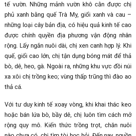
tế vườn. Những mảnh vườn khô cằn được chị
phủ xanh bằng quế Trà My, giổi xanh và cau –
những loại cây bản địa, có hiệu quả kinh tế cao
được chính quyền địa phương vận động nhân
rộng. Lấy ngắn nuôi dài, chị xen canh hợp lý. Khi
quế, giổi cao lớn, chị tận dụng bóng mát để thả
bò, dê, heo, gà. Ngoài ra, những khu vực đồi núi
xa xôi chị trồng keo; vùng thấp trũng thì đào ao
thả cá.
Với tư duy kinh tế xoay vòng, khi khai thác keo
hoặc bán lứa bò, bầy dê, chị luôn tìm cách mở
rộng quy mô. Kiến thức trồng trọt, chăn nuôi
nào chưa có, chị tìm tòi học hỏi. Đến nay, nguồn