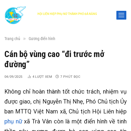
HỘI LIÊN HIỆP PHỤ NỮ THÀNH PHỐ ĐÀ NẴNG
DANANG WOMEN'S UNION
»
Trang chủ
Gương điển hình
Cán bộ vùng cao “đi trước mở
đường”
04/09/2025
4
LƯỢT XEM
7 PHÚT ĐỌC
Không chỉ hoàn thành tốt chức trách, nhiệm vụ
được giao, chị Nguyễn Thị Nhẹ, Phó Chủ tịch Ủy
ban MTTQ Việt Nam xã, Chủ tịch Hội Liên hiệp
phụ nữ
xã Trà Vân còn là một điển hình về tinh