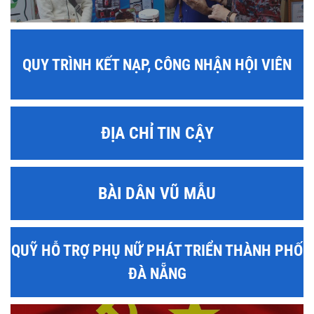
QUY TRÌNH KẾT NẠP, CÔNG NHẬN HỘI VIÊN
ĐỊA CHỈ TIN CẬY
BÀI DÂN VŨ MẪU
QUỸ HỖ TRỢ PHỤ NỮ PHÁT TRIỂN THÀNH PHỐ
ĐÀ NẴNG