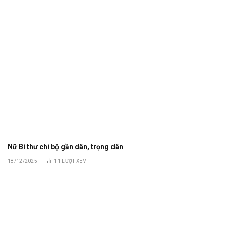
Nữ Bí thư chi bộ gần dân, trọng dân
18/12/2025
11
LƯỢT XEM