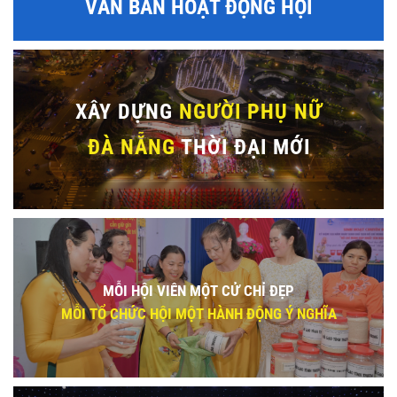
VĂN BẢN HOẠT ĐỘNG HỘI
XÂY DỰNG
NGƯỜI PHỤ NỮ
ĐÀ NẴNG
THỜI ĐẠI MỚI
MỖI HỘI VIÊN MỘT CỬ CHỈ ĐẸP
MỖI TỔ CHỨC HỘI MỘT HÀNH ĐỘNG Ý NGHĨA