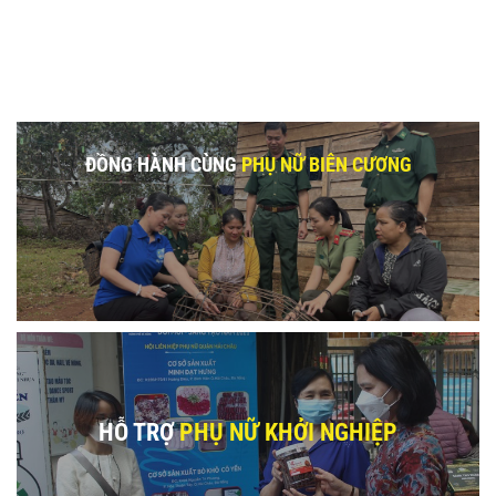
ĐỒNG HÀNH CÙNG
PHỤ NỮ BIÊN CƯƠNG
HỖ TRỢ
PHỤ NỮ KHỞI NGHIỆP