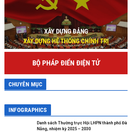
XÂY DỰNG ĐẢNG
XÂY DỰNG HỆ THỐNG CHÍNH TRỊ
BỘ PHÁP ĐIỂN ĐIỆN TỬ
CHUYÊN MỤC
INFOGRAPHICS
Danh sách Thường trực Hội LHPN thành phố Đà
Nẵng, nhiệm kỳ 2025 – 2030