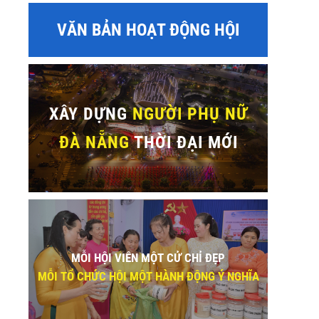
VĂN BẢN HOẠT ĐỘNG HỘI
XÂY DỰNG
NGƯỜI PHỤ NỮ
ĐÀ NẴNG
THỜI ĐẠI MỚI
MỖI HỘI VIÊN MỘT CỬ CHỈ ĐẸP
MỖI TỔ CHỨC HỘI MỘT HÀNH ĐỘNG Ý NGHĨA