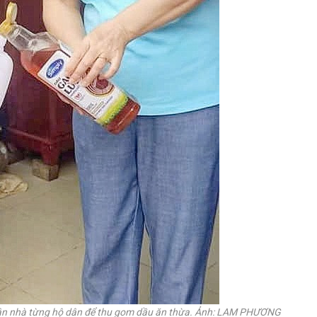
tận nhà từng hộ dân để thu gom dầu ăn thừa. Ảnh: LAM PHƯƠNG