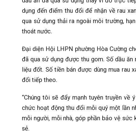
dầu ăn đã qua sử dụng thay vì đổ trực ti
dụng đến điểm thu đổi để nhận về rau xan
qua sử dụng thải ra ngoài môi trường, hạn
thoát nước.
Đại diện Hội LHPN phường Hòa Cường cho h
đã qua sử dụng được thu gom. Số dầu ăn n
liệu đốt. Số tiền bán được dùng mua rau x
đổi tiếp theo.
“Chúng tôi sẽ đẩy mạnh tuyên truyền về ý 
chức hoạt động thu đổi mỗi quý một lần n
mỗi người, mỗi nhà, góp phần bảo vệ sức k
sẻ.