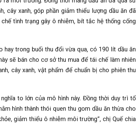
ếp ra môi trường. Đồng thời mang dầu ăn đã qua sử
h, cây xanh, góp phần giảm thiểu lượng dầu ăn đã
 chế tình trạng gây ô nhiễm, bít tắc hệ thống cống
ay trong buổi thu đổi vừa qua, có 190 lít dầu ăn
ày sẽ bán cho cơ sở thu mua để tái chế làm nhiên
anh, cây xanh, vật phẩm để chuẩn bị cho phiên thu
nghĩa to lớn của mô hình này. Đồng thời duy trì tổ
hằm hình thành thói quen thu gom dầu ăn thừa cho
hỏe, giảm thiểu ô nhiễm môi trường”, chị Quế chia