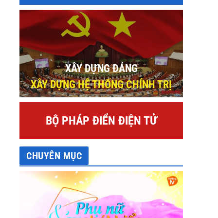
XÂY DỰNG ĐẢNG
XÂY DỰNG HỆ THỐNG CHÍNH TRỊ
BỘ PHÁP ĐIỂN ĐIỆN TỬ
CHUYÊN MỤC