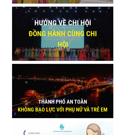
HƯỚNG VỀ CHI HỘI
ĐỒNG HÀNH CÙNG CHI
HỘI
THÀNH PHỐ AN TOÀN
KHÔNG BẠO LỰC VỚI PHỤ NỮ VÀ TRẺ EM