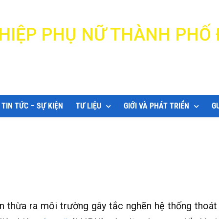
N HIỆP PHỤ NỮ THÀNH PHỐ
DANANG WOMEN'S UNION
TIN TỨC – SỰ KIỆN
TƯ LIỆU
GIỚI VÀ PHÁT TRIỂN
G
n thừa ra môi trường gây tắc nghẽn hệ thống thoát