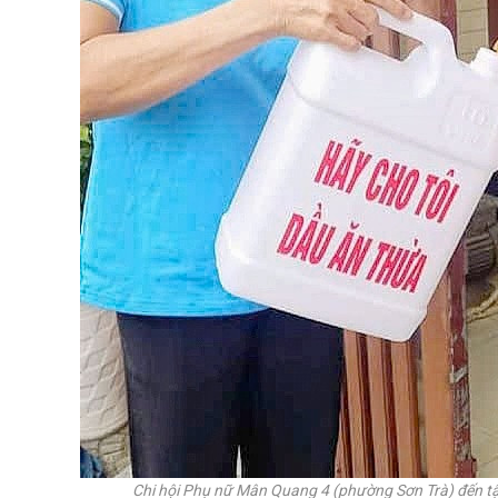
Chi hội Phụ nữ Mân Quang 4 (phường Sơn Trà) đến 