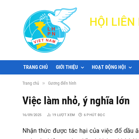
HỘI LIÊ
TRANG CHỦ
GIỚI THIỆU
HOẠT ĐỘNG HỘI
»
Trang chủ
Gương điển hình
Việc làm nhỏ, ý nghĩa lớn
16/09/2025
19
LƯỢT XEM
6 PHÚT ĐỌC
Nhận thức được tác hại của việc đổ dầu ă