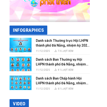
INFOGRAPHICS
Danh sách Thường trực Hội LHPN
thành phố Đà Nẵng, nhiệm kỳ 2025
– 2030
11/12/2025
73
LƯỢT XEM
Danh sách Ban Thường vụ Hội
LHPN thành phố Đà Nẵng, nhiệm
kỳ 2025 – 2030
11/12/2025
41
LƯỢT XEM
Danh sách Ban Chấp hành Hội
LHPN thành phố Đà Nẵng, nhiệm
kỳ 2025 – 2030
11/12/2025
61
LƯỢT XEM
VIDEO