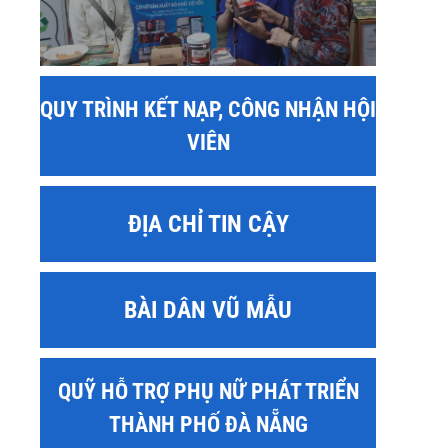
QUY TRÌNH KẾT NẠP, CÔNG NHẬN HỘI
VIÊN
ĐỊA CHỈ TIN CẬY
BÀI DÂN VŨ MẪU
QUỸ HỖ TRỢ PHỤ NỮ PHÁT TRIỂN
THÀNH PHỐ ĐÀ NẴNG