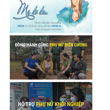
ĐỒNG HÀNH CÙNG
PHỤ NỮ BIÊN CƯƠNG
HỖ TRỢ
PHỤ NỮ KHỞI NGHIỆP