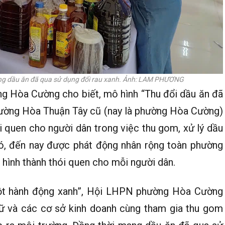
ng dầu ăn đã qua sử dụng đổi rau xanh. Ảnh: LAM PHƯƠNG
ng Hòa Cường cho biết, mô hình “Thu đổi dầu ăn đã
hường Hòa Thuận Tây cũ (nay là phường Hòa Cường)
i quen cho người dân trong việc thu gom, xử lý dầu
đó, đến nay được phát động nhân rộng toàn phường
hình thành thói quen cho mỗi người dân.
ột hành động xanh”, Hội LHPN phường Hòa Cường
 nữ và các cơ sở kinh doanh cùng tham gia thu gom