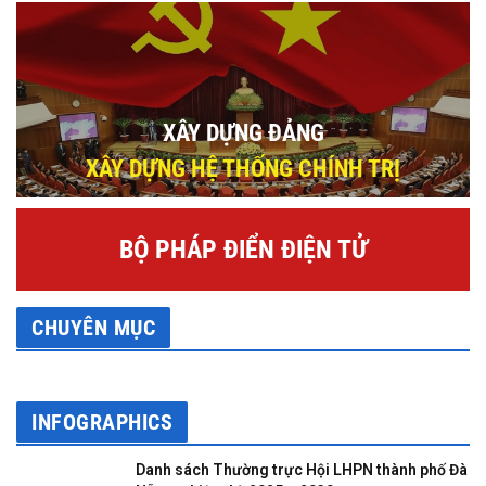
XÂY DỰNG ĐẢNG
XÂY DỰNG HỆ THỐNG CHÍNH TRỊ
BỘ PHÁP ĐIỂN ĐIỆN TỬ
CHUYÊN MỤC
INFOGRAPHICS
Danh sách Thường trực Hội LHPN thành phố Đà