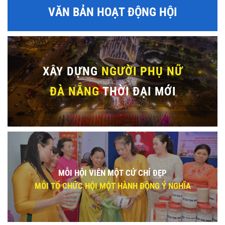
VĂN BẢN HOẠT ĐỘNG HỘI
XÂY DỰNG
NGƯỜI PHỤ NỮ
ĐÀ NẴNG
THỜI ĐẠI MỚI
MỖI HỘI VIÊN MỘT CỬ CHỈ ĐẸP
MỖI TỔ CHỨC HỘI MỘT HÀNH ĐỘNG Ý NGHĨA