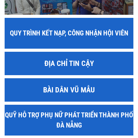
QUY TRÌNH KẾT NẠP, CÔNG NHẬN HỘI VIÊN
ĐỊA CHỈ TIN CẬY
BÀI DÂN VŨ MẪU
QUỸ HỖ TRỢ PHỤ NỮ PHÁT TRIỂN THÀNH PHỐ
ĐÀ NẴNG