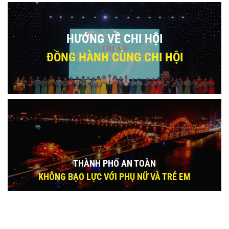
HƯỚNG VỀ CHI HỘI
ĐỒNG HÀNH CÙNG CHI HỘI
THÀNH PHỐ AN TOÀN
KHÔNG BẠO LỰC VỚI PHỤ NỮ VÀ TRẺ EM