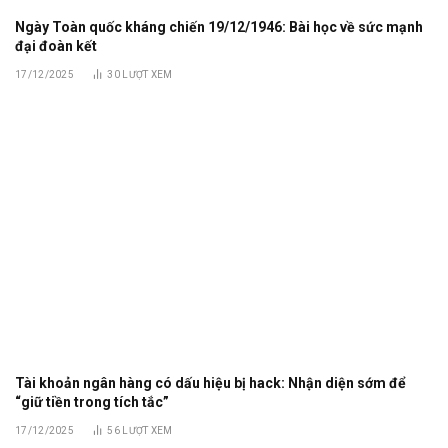
Ngày Toàn quốc kháng chiến 19/12/1946: Bài học về sức mạnh
đại đoàn kết
17/12/2025
30
LƯỢT XEM
Tài khoản ngân hàng có dấu hiệu bị hack: Nhận diện sớm để
“giữ tiền trong tích tắc”
17/12/2025
56
LƯỢT XEM