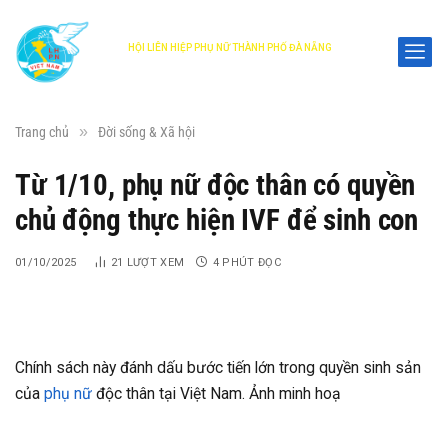
HỘI LIÊN HIỆP PHỤ NỮ THÀNH PHỐ ĐÀ NẴNG
DANANG WOMEN'S UNION
»
Trang chủ
Đời sống & Xã hội
Từ 1/10, phụ nữ độc thân có quyền
chủ động thực hiện IVF để sinh con
01/10/2025
21
LƯỢT XEM
4 PHÚT ĐỌC
Chính sách này đánh dấu bước tiến lớn trong quyền sinh sản
của
phụ nữ
độc thân tại Việt Nam. Ảnh minh hoạ