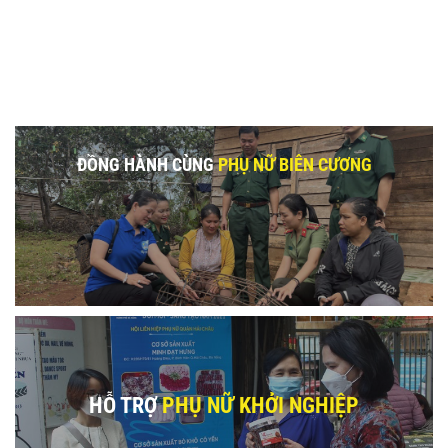
ĐỒNG HÀNH CÙNG
PHỤ NỮ BIÊN CƯƠNG
HỖ TRỢ
PHỤ NỮ KHỞI NGHIỆP