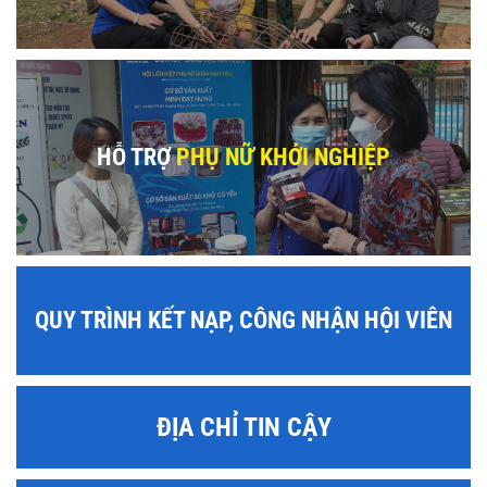
HỖ TRỢ
PHỤ NỮ KHỞI NGHIỆP
QUY TRÌNH KẾT NẠP, CÔNG NHẬN HỘI VIÊN
ĐỊA CHỈ TIN CẬY