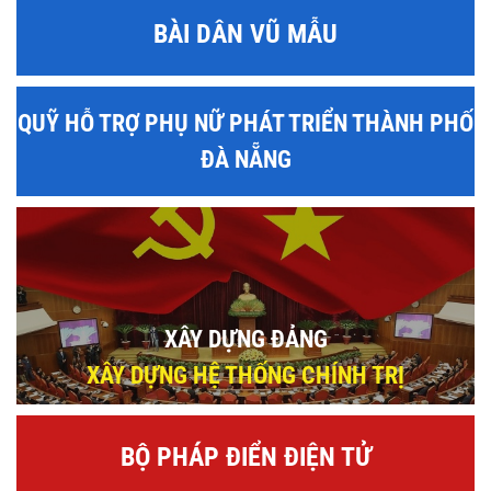
BÀI DÂN VŨ MẪU
QUỸ HỖ TRỢ PHỤ NỮ PHÁT TRIỂN THÀNH PHỐ
ĐÀ NẴNG
XÂY DỰNG ĐẢNG
XÂY DỰNG HỆ THỐNG CHÍNH TRỊ
BỘ PHÁP ĐIỂN ĐIỆN TỬ