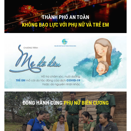
THÀNH PHỐ AN TOÀN
KHÔNG BẠO LỰC VỚI PHỤ NỮ VÀ TRẺ EM
ĐỒNG HÀNH CÙNG
PHỤ NỮ BIÊN CƯƠNG