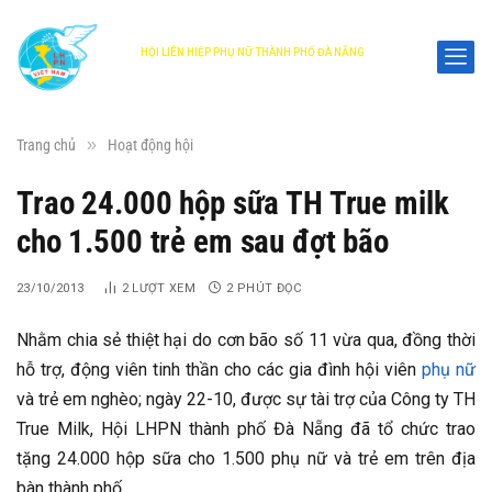
HỘI LIÊN HIỆP PHỤ NỮ THÀNH PHỐ ĐÀ NẴNG
DANANG WOMEN'S UNION
»
Trang chủ
Hoạt động hội
Trao 24.000 hộp sữa TH True milk
cho 1.500 trẻ em sau đợt bão
23/10/2013
2
LƯỢT XEM
2 PHÚT ĐỌC
Nhằm chia sẻ thiệt hại do cơn bão số 11 vừa qua, đồng thời
hỗ trợ, động viên tinh thần cho các gia đình hội viên
phụ nữ
và trẻ em nghèo; ngày 22-10, được sự tài trợ của Công ty TH
True Milk, Hội LHPN thành phố Đà Nẵng đã tổ chức trao
tặng 24.000 hộp sữa cho 1.500 phụ nữ và trẻ em trên địa
bàn thành phố.