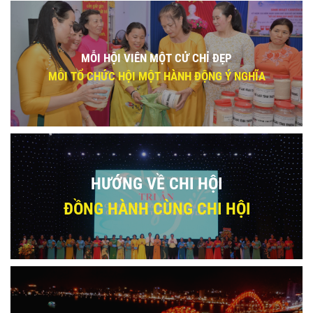
MỖI HỘI VIÊN MỘT CỬ CHỈ ĐẸP
MỖI TỔ CHỨC HỘI MỘT HÀNH ĐỘNG Ý NGHĨA
HƯỚNG VỀ CHI HỘI
ĐỒNG HÀNH CÙNG CHI HỘI