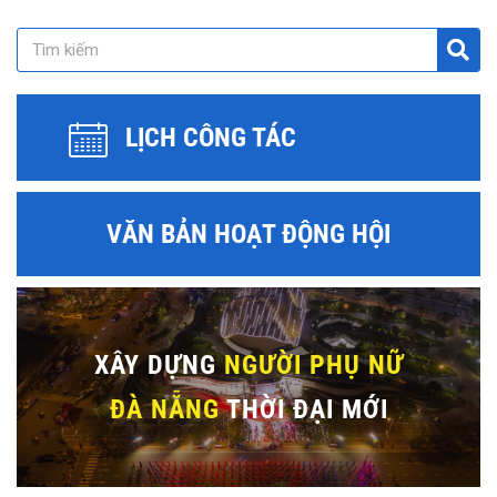
LỊCH CÔNG TÁC
VĂN BẢN HOẠT ĐỘNG HỘI
XÂY DỰNG
NGƯỜI PHỤ NỮ
ĐÀ NẴNG
THỜI ĐẠI MỚI