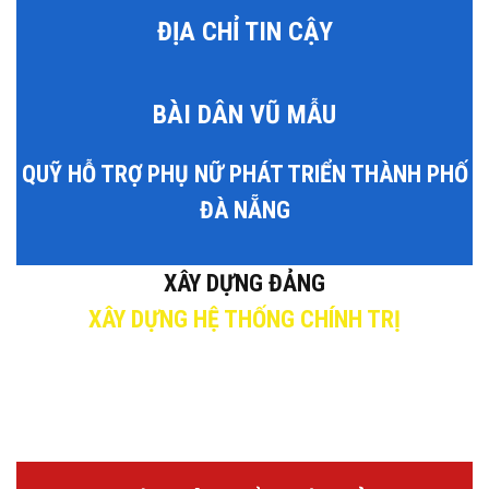
ĐỊA CHỈ TIN CẬY
BÀI DÂN VŨ MẪU
QUỸ HỖ TRỢ PHỤ NỮ PHÁT TRIỂN THÀNH PHỐ
ĐÀ NẴNG
XÂY DỰNG ĐẢNG
XÂY DỰNG HỆ THỐNG CHÍNH TRỊ