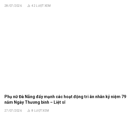
28/07/2026
42
LƯỢT XEM
Phụ nữ Đà Nẵng đẩy mạnh các hoạt động tri ân nhân kỷ niệm 79
năm Ngày Thương binh – Liệt sĩ
27/07/2026
8
LƯỢT XEM