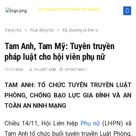
HỘI LIÊN HIỆP PHỤ NỮ THÀNH PHỐ ĐÀ NẴNG
DANANG WOMEN'S UNION
»
»
Trang chủ
Hoạt động hội
Xã, phường và Đơn vị
Tam Anh, Tam Mỹ: Tuyên truyền
pháp luật cho hội viên phụ nữ
17/11/2025
15
LƯỢT XEM
3 PHÚT ĐỌC
TAM ANH: TỔ CHỨC TUYÊN TRUYỀN LUẬT
PHÒNG, CHỐNG BẠO LỰC GIA ĐÌNH VÀ AN
TOÀN AN NINH MẠNG
Chiều 14/11, Hội Liên hiệp
Phụ nữ
(LHPN) xã
Tam Anh tổ chức buổi tuyên truyền Luật Phòng,