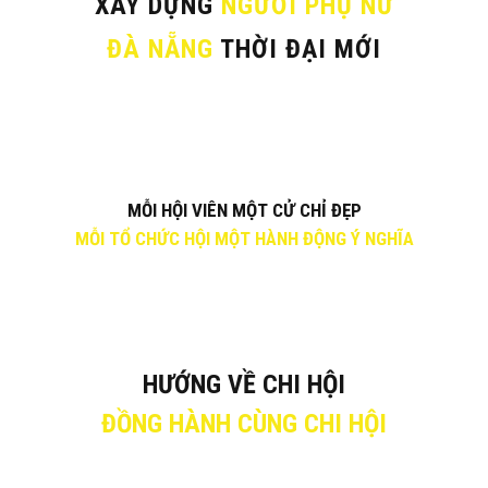
XÂY DỰNG
NGƯỜI PHỤ NỮ
ĐÀ NẴNG
THỜI ĐẠI MỚI
MỖI HỘI VIÊN MỘT CỬ CHỈ ĐẸP
MỖI TỔ CHỨC HỘI MỘT HÀNH ĐỘNG Ý NGHĨA
HƯỚNG VỀ CHI HỘI
ĐỒNG HÀNH CÙNG CHI HỘI