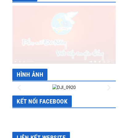
HÌNH ẢNH
KẾT NỐI FACEBOOK
LIÊN KẾT WEBSITE