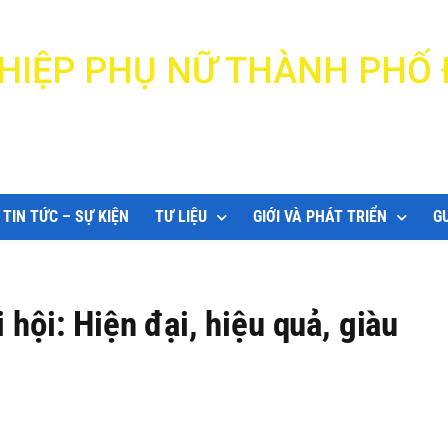
N HIỆP PHỤ NỮ THÀNH PHỐ
DANANG WOMEN'S UNION
TIN TỨC – SỰ KIỆN
TƯ LIỆU
GIỚI VÀ PHÁT TRIỂN
G
 hội: Hiện đại, hiệu quả, giàu