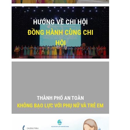
HƯỚNG VỀ CHI HỘI
ĐỒNG HÀNH CÙNG CHI
HỘI
THÀNH PHỐ AN TOÀN
KHÔNG BẠO LỰC VỚI PHỤ NỮ VÀ TRẺ EM