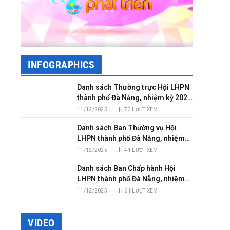
INFOGRAPHICS
Danh sách Thường trực Hội LHPN
thành phố Đà Nẵng, nhiệm kỳ 2025
– 2030
11/12/2025
73
LƯỢT XEM
Danh sách Ban Thường vụ Hội
LHPN thành phố Đà Nẵng, nhiệm
kỳ 2025 – 2030
11/12/2025
41
LƯỢT XEM
Danh sách Ban Chấp hành Hội
LHPN thành phố Đà Nẵng, nhiệm
kỳ 2025 – 2030
11/12/2025
61
LƯỢT XEM
VIDEO