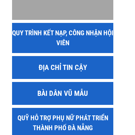
QUY TRÌNH KẾT NẠP, CÔNG NHẬN HỘI
VIÊN
ĐỊA CHỈ TIN CẬY
BÀI DÂN VŨ MẪU
QUỸ HỖ TRỢ PHỤ NỮ PHÁT TRIỂN
THÀNH PHỐ ĐÀ NẴNG