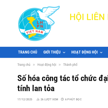
HỘI LIÊ
TRANG CHỦ
GIỚI THIỆU
HOẠT ĐỘNG HỘI
»
»
Trang chủ
Hoạt động hội
Thành phố
Số hóa công tác tổ chức đại
tính lan tỏa
17/12/2025
26
LƯỢT XEM
6 PHÚT ĐỌC