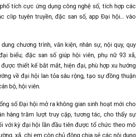
 phố tích cực ứng dụng công nghệ số, tích hợp các
các clip tuyên truyền, đặc san số, app Đại hội… vào
dung chương trình, văn kiện, nhân sự, nội quy, quy
đại biểu; đặc san số giúp hội viên, phụ nữ 93 xã,
 được thiết kế bắt mắt, hiện đại, phù hợp xu hướng
ớng về đại hội lan tỏa sâu rộng, tạo sự đồng thuận
cán bộ, hội viên.
ổng số Đại hội mở ra không gian sinh hoạt mới cho
ận hàng trăm lượt truy cập, tương tác, cho thấy sự
i với kỳ đại hội lần đầu tiên được tổ chức theo mô
hường, xã, chị em còn chủ động chia sẻ các nội dung