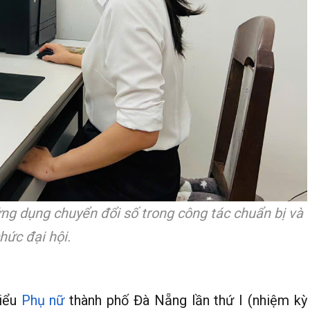
 ứng dụng chuyển đổi số trong công tác chuẩn bị và
hức đại hội.
biểu
Phụ nữ
thành phố Đà Nẵng lần thứ I (nhiệm kỳ