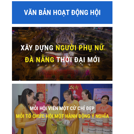
VĂN BẢN HOẠT ĐỘNG HỘI
XÂY DỰNG
NGƯỜI PHỤ NỮ
ĐÀ NẴNG
THỜI ĐẠI MỚI
MỖI HỘI VIÊN MỘT CỬ CHỈ ĐẸP
MỖI TỔ CHỨC HỘI MỘT HÀNH ĐỘNG Ý NGHĨA