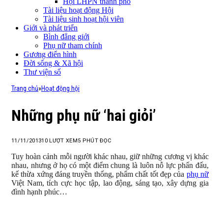
Hội LHPN thành phố
Tài liệu hoạt động Hội
Tài liệu sinh hoạt hội viên
Giới và phát triển
Bình đẳng giới
Phụ nữ tham chính
Gương điển hình
Đời sống & Xã hội
Thư viện số
Trang chủ
»
Hoạt động hội
Những phụ nữ ‘hai giỏi’
11/11/2013
10
LƯỢT XEM
5 PHÚT ĐỌC
Tuy hoàn cảnh mỗi người khác nhau, giữ những cương vị khác
nhau, nhưng ở họ có một điểm chung là luôn nỗ lực phấn đấu,
kế thừa xứng đáng truyền thống, phẩm chất tốt đẹp của
phụ nữ
Việt Nam, tích cực học tập, lao động, sáng tạo, xây dựng gia
đình hạnh phúc…