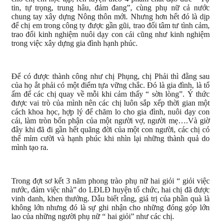
tin, tự trọng, trung hâu, đảm đang”, cùng phụ nữ cả nước
chung tay xây dựng Nông thôn mới. Nhưng hơn hết đó là dịp
để chị em trong công ty được gần gũi, trao đổi tâm tư tình cảm,
trao đổi kinh nghiệm nuôi dạy con cái cũng như kinh nghiệm
trong việc xây dựng gia đình hạnh phúc.
Để có được thành công như chị Phụng, chị Phải thì đằng sau
của họ ắt phải có một điểm tựa vững chắc. Đó là gia đình, là tổ
ấm để các chị quay về mỗi khi cảm thấy “ sờn lòng”. Ý thức
được vai trò của mình nên các chị luôn sắp xếp thời gian một
cách khoa học, hợp lý để chăm lo cho gia đình, nuôi dạy con
cái, làm tròn bổn phận của một người vợ, người mẹ….Và giờ
đây khi đã đi gần hết quãng đời của một con người, các chị có
thể mỉm cười và hạnh phúc khi nhìn lại những thành quả do
mình tạo ra.
Trong đợt sơ kết 3 năm phong trào phụ nữ hai giỏi “ giỏi việc
nước, đảm việc nhà” do LĐLĐ huyện tổ chức, hai chị đã được
vinh danh, khen thưởng. Dẫu biết rằng, giá trị của phần quà là
không lớn nhưng đó là sự ghi nhận cho những đóng góp lớn
lao của những người phụ nữ “ hai giỏi” như các chị.