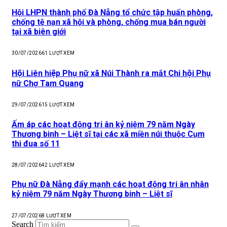
Hội LHPN thành phố Đà Nẵng tổ chức tập huấn phòng,
chống tệ nạn xã hội và phòng, chống mua bán người
tại xã biên giới
30/07/2026
61
LƯỢT XEM
Hội Liên hiệp Phụ nữ xã Núi Thành ra mắt Chi hội Phụ
nữ Chợ Tam Quang
29/07/2026
15
LƯỢT XEM
Ấm áp các hoạt động tri ân kỷ niệm 79 năm Ngày
Thương binh – Liệt sĩ tại các xã miền núi thuộc Cụm
thi đua số 11
28/07/2026
42
LƯỢT XEM
Phụ nữ Đà Nẵng đẩy mạnh các hoạt động tri ân nhân
kỷ niệm 79 năm Ngày Thương binh – Liệt sĩ
27/07/2026
8
LƯỢT XEM
Search