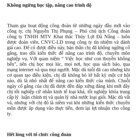
Không ngừng học tập, nâng cao trình độ
Tham gia hoạt động công đoàn từ những ngày đầu mới vào
công ty, chị Nguyễn Thị Phụng – Phó chủ tịch Công đoàn
công ty TNHH MTV Khai thác Thủy Lợi Đà Nẵng – luôn
được đoàn viên, CNVC-LĐ trong công ty tín nhiệm và đánh
giá cao. Để có được điều này, bản thân chị đã không ngừng cố
gắng, trao dồi kiến thức để nâng cao trình độ, chuyên môn
nghiệp vụ. Với quan niệm “ Việc học như con thuyền không
bến”, nên chị học mọi lúc, mọi nơi, học qua sách báo, qua
mạng internet và qua mọi người. Mặc dù tuổi đã cao nhưng khi
cơ quan tạo điều kiện, chị đã không bỏ lở bất kỳ một cơ hội
nào, dù là nhỏ nhất để nâng cao kiến thức của mình. Chuỗi
ngày cố gắng của chị đã được đền đáp xứng đáng khi mới đây
chị tốt nghiệp cử nhân kinh tế loại khá, tốt nghiệp khóa trung
cấp lý luận chính trị và quản lý nhà nước loại giỏi. Mặc dù vất
vả, nhưng với chị đó là niềm vui khi những kiến thức chuyên
môn được áp dụng vào thực tiễn, đem lại lợi nhuận cho công
ty.
Hết lòng với tổ chức công đoàn