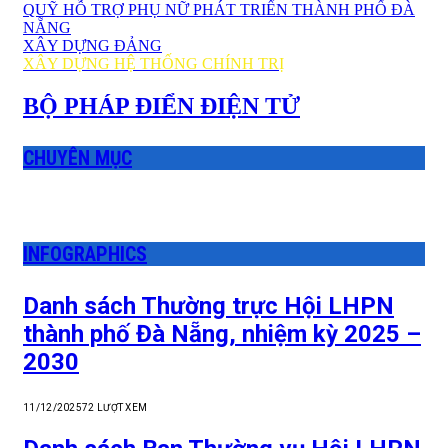
QUỸ HỖ TRỢ PHỤ NỮ PHÁT TRIỂN THÀNH PHỐ ĐÀ
NẴNG
XÂY DỰNG ĐẢNG
XÂY DỰNG HỆ THỐNG CHÍNH TRỊ
BỘ PHÁP ĐIỂN ĐIỆN TỬ
CHUYÊN MỤC
INFOGRAPHICS
Danh sách Thường trực Hội LHPN
thành phố Đà Nẵng, nhiệm kỳ 2025 –
2030
11/12/2025
72
LƯỢT XEM