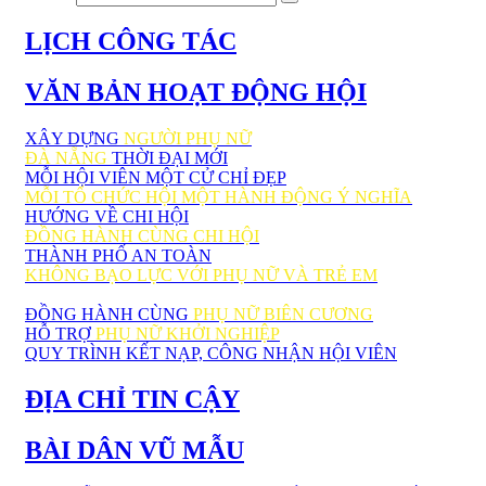
LỊCH CÔNG TÁC
VĂN BẢN HOẠT ĐỘNG HỘI
XÂY DỰNG
NGƯỜI PHỤ NỮ
ĐÀ NẴNG
THỜI ĐẠI MỚI
MỖI HỘI VIÊN MỘT CỬ CHỈ ĐẸP
MỖI TỔ CHỨC HỘI MỘT HÀNH ĐỘNG Ý NGHĨA
HƯỚNG VỀ CHI HỘI
ĐỒNG HÀNH CÙNG CHI HỘI
THÀNH PHỐ AN TOÀN
KHÔNG BẠO LỰC VỚI PHỤ NỮ VÀ TRẺ EM
ĐỒNG HÀNH CÙNG
PHỤ NỮ BIÊN CƯƠNG
HỖ TRỢ
PHỤ NỮ KHỞI NGHIỆP
QUY TRÌNH KẾT NẠP, CÔNG NHẬN HỘI VIÊN
ĐỊA CHỈ TIN CẬY
BÀI DÂN VŨ MẪU