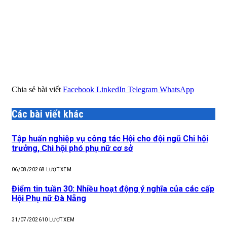
Chia sẻ bài viết
Facebook
LinkedIn
Telegram
WhatsApp
Các bài viết khác
Tập huấn nghiệp vụ công tác Hội cho đội ngũ Chi hội
trưởng, Chi hội phó phụ nữ cơ sở
06/08/2026
8
LƯỢT XEM
Điểm tin tuần 30: Nhiều hoạt động ý nghĩa của các cấp
Hội Phụ nữ Đà Nẵng
31/07/2026
10
LƯỢT XEM