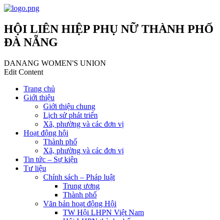
HỘI LIÊN HIỆP PHỤ NỮ THÀNH PHỐ
ĐÀ NẴNG
DANANG WOMEN'S UNION
Edit Content
Trang chủ
Giới thiệu
Giới thiệu chung
Lịch sử phát triển
Xã, phường và các đơn vị
Hoạt động hội
Thành phố
Xã, phường và các đơn vị
Tin tức – Sự kiện
Tư liệu
Chính sách – Pháp luật
Trung ương
Thành phố
Văn bản hoạt động Hội
TW Hội LHPN Việt Nam