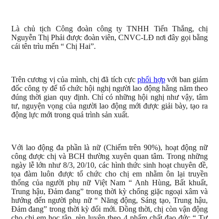
Là chủ tịch Công đoàn công ty TNHH Tiến Thắng, chị
Nguyễn Thị Phải được đoàn viên, CNVC-LĐ nơi đây gọi bằng
cái tên trìu mến “ Chị Hai”.
Trên cương vị của mình, chị đã tích cực
phối hợp
với ban giám
đốc công ty để tổ chức hội nghị người lao động hằng năm theo
đúng thời gian quy định. Chỉ có những hội nghị như vậy, tâm
tư, nguyện vọng của người lao động mới được giải bày, tạo ra
động lực mới trong quá trình sản xuất.
Với lao động đa phần là nữ (Chiếm trên 90%), hoạt động nữ
công được chị và BCH thường xuyên quan tâm. Trong những
ngày lễ lớn như 8/3, 20/10, các hình thức sinh hoạt chuyên đề,
tọa đàm luôn được tổ chức cho chị em nhằm ôn lại truyền
thống của người phụ nữ Việt Nam “ Anh Hùng, Bất khuất,
Trung hậu, Đảm đang” trong thời kỳ chống giặc ngoại xâm và
hướng đến người phụ nữ “ Năng động, Sáng tạo, Trung hậu,
Đảm đang” trong thời kỳ đổi mới. Đồng thời, chị còn vận động
cho chị em học tập, rèn luyện theo 4 phẩm chất đạo đức “ Tự