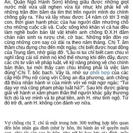
An, Quận Ngũ Hành Sơn) không giấu được những giọt
nước mắt vừa uất nghẹn vừa tủi nhục khi phải kể về
những trận đòn bầm da tím thịt trên người mình do chính
chồng gây ra. Yêu và lấy nhau được 14 năm có tới 3 mặt
con, thời gian hạnh phúc của hai người dần nhường chỗ
cho những cuộc cãi vã. Cuộc sống khó khăn vì cả hai đều
làm nghề buôn bán lặt vặt khiến anh chồng Đ.X.H đâm
chán nản sinh ra rượu chè, cờ bạc. Những trận đòn roi
cùng những cơn say cứ dài ra theo năm tháng. Chị T. âm
thầm chịu đựng cho đến một ngày, chị biết được hoạt động
của Trung tâm, nhờ giúp đỡ. “Lâu ni tui chỉ biết cam chịu vì
nghĩ rằng cái số mình nó khổ thế nhưng khi đến đây, được
các chị tư vấn về pháp luật, về kỹ năng phòng vệ cho chính
bản thân, tui mới thấy cam chịu không phải là việc làm
đúng”-Chị T. bộc bạch. Vậy là, nhờ sự
phối hợp
của các
cấp Hội Phụ nữ cùng với Công an địa phương, anh chồng
đã thừa nhận hành vi của mình với vẻ mặt ngơ ngác: “Tui
dạy vợ mà cũng phạm pháp luật hả?”. Sau khi được giảng
giải về hành vi xâm phạm thân thể người khác gây thương
tích dù là vợ mình và bị phạt tiền, anh H. như tỉnh ngộ. Từ
đó trở đi, anh H. không còn đánh vợ nữa.
Vợ chồng chị T. chỉ là một trong hơn 300 trường hợp liên quan
đến hôn nhân gia đình (như ly hôn, thi hành án về quyền nuôi
con, chia tài sản sau ly hôn, phụ nữ bị bạo lực gia đình, mâu