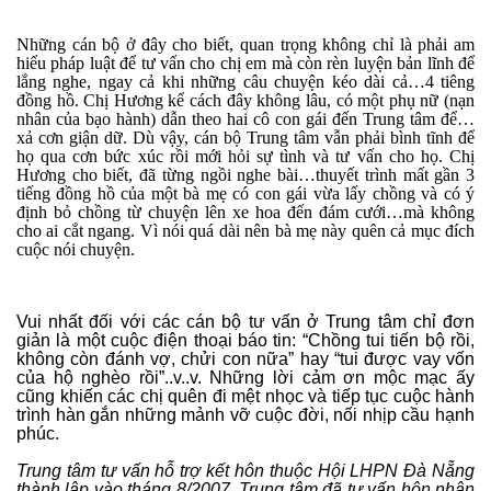
Những cán bộ ở đây cho biết, quan trọng không chỉ là phải am
hiểu pháp luật để tư vấn cho chị em mà còn rèn luyện bản lĩnh để
lắng nghe, ngay cả khi những câu chuyện kéo dài cả…4 tiêng
đồng hồ. Chị Hương kể cách đây không lâu, có một phụ nữ (nạn
nhân của bạo hành) dẫn theo hai cô con gái đến Trung tâm để…
xả cơn giận dữ. Dù vậy, cán bộ Trung tâm vẫn phải bình tĩnh để
họ qua cơn bức xúc rồi mới hỏi sự tình và tư vấn cho họ. Chị
Hương cho biết, đã từng ngồi nghe bài…thuyết trình mất gần 3
tiếng đồng hồ của một bà mẹ có con gái vừa lấy chồng và có ý
định bỏ chồng từ chuyện lên xe hoa đến đám cưới…mà không
cho ai cắt ngang. Vì nói quá dài nên bà mẹ này quên cả mục đích
cuộc nói chuyện.
Vui nhất đối với các cán bộ tư vấn ở Trung tâm chỉ đơn
giản là một cuộc điện thoại báo tin: “Chồng tui tiến bộ rồi,
không còn đánh vợ, chửi con nữa” hay “tui được vay vốn
của hộ nghèo rồi”..v..v. Những lời cảm ơn mộc mạc ấy
cũng khiến các chị quên đi mệt nhọc và tiếp tục cuộc hành
trình hàn gắn những mảnh vỡ cuộc đời, nối nhịp cầu hạnh
phúc.
Trung tâm tư vấn hỗ trợ kết hôn thuộc Hội LHPN Đà Nẵng
thành lập vào tháng 8/2007. Trung tâm đã tư vấn hôn nhân