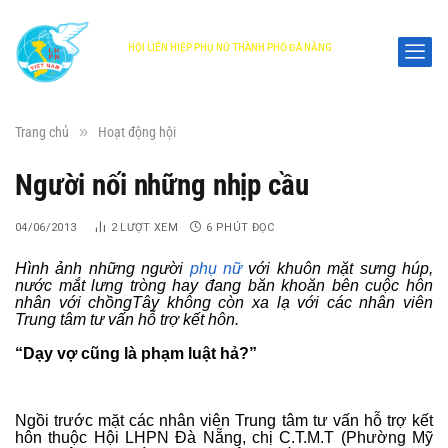
HỘI LIÊN HIỆP PHỤ NỮ THÀNH PHỐ ĐÀ NẴNG
DANANG WOMEN'S UNION
»
Trang chủ
Hoạt động hội
Người nối những nhịp cầu
04/06/2013
2
LƯỢT XEM
6 PHÚT ĐỌC
Hình ảnh những người
phụ nữ
với khuôn mặt sưng húp,
nước mắt lưng tròng hay đang băn khoăn bên cuộc hôn
nhân với chồngTây không còn xa lạ với các nhân viên
Trung tâm tư vấn hỗ trợ kết hôn.
“Dạy vợ cũng là phạm luật hả?”
Ngồi trước mặt các nhân viên Trung tâm tư vấn hỗ trợ kết
hôn thuộc Hội LHPN Đà Nẵng, chị C.T.M.T (Phường Mỹ