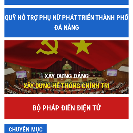
QUỸ HỖ TRỢ PHỤ NỮ PHÁT TRIỂN THÀNH PHỐ
ĐÀ NẴNG
XÂY DỰNG ĐẢNG
XÂY DỰNG HỆ THỐNG CHÍNH TRỊ
BỘ PHÁP ĐIỂN ĐIỆN TỬ
CHUYÊN MỤC