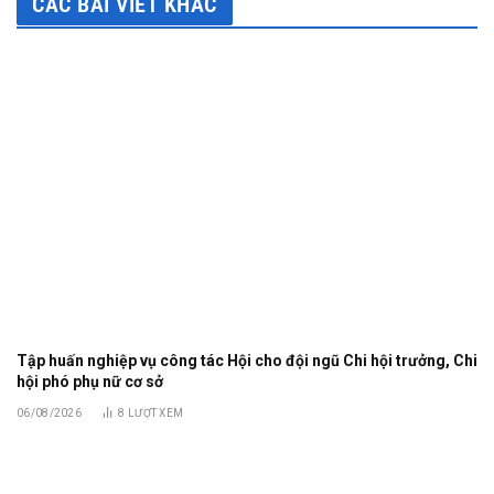
CÁC BÀI VIẾT KHÁC
Tập huấn nghiệp vụ công tác Hội cho đội ngũ Chi hội trưởng, Chi
hội phó phụ nữ cơ sở
06/08/2026
8
LƯỢT XEM