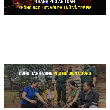
THÀNH PHỐ AN TOÀN
KHÔNG BẠO LỰC VỚI PHỤ NỮ VÀ TRẺ EM
ĐỒNG HÀNH CÙNG
PHỤ NỮ BIÊN CƯƠNG