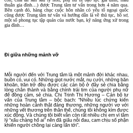
thuẫn gia đình…) được Trung tâm tư vấn trong hơn 4 năm qua.
Bên cạnh đó, hàng chục cuộc hôn nhân có yếu tố ngoại quốc
cũng được Trung tâm tư vấn và hướng dẫn là về thủ tục, hồ sơ,
một số phong tục tập quán của nước bạn, kỹ năng ứng xử trong
gia đình…
Đi giữa những mảnh vỡ
Mỗi người đến với Trung tâm là một mảnh đời khác nhau,
buồn có, vui có. Những giọt nước mắt, nụ cười, những băn
khoăn, trăn trở đều được các cán bộ ở đây sẻ chia bằng
lòng chân thành và bằng chính trái tim của người phụ nữ
để đồng cảm, sẻ chia. Chị Trịnh Thị Hương – Cán bộ tư
vấn của Trung tâm – bộc bạch: “Nhiều lúc chứng kiến
những hoàn cảnh thật đáng thương, những người vợ với
những vết thương trên thân thể, chúng tôi không kìm được
xúc động. Và chúng tôi biết vẫn còn rất nhiều chị em vì tâm
lý “xấu chàng hổ ai” nên đã giấu nỗi đau, cam chịu số phận
khiến người chồng lại càng lấn tới”.