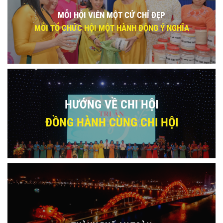
MỖI HỘI VIÊN MỘT CỬ CHỈ ĐẸP
MỖI TỔ CHỨC HỘI MỘT HÀNH ĐỘNG Ý NGHĨA
HƯỚNG VỀ CHI HỘI
ĐỒNG HÀNH CÙNG CHI HỘI