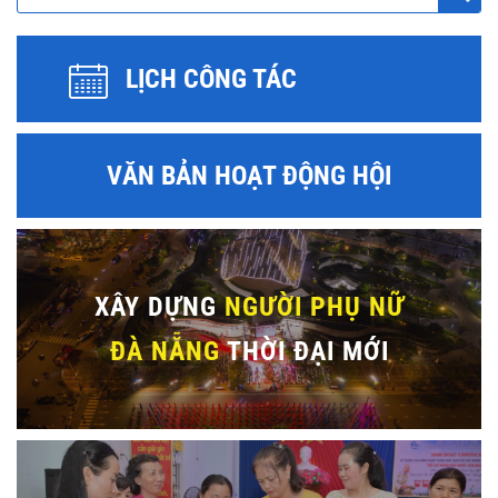
LỊCH CÔNG TÁC
VĂN BẢN HOẠT ĐỘNG HỘI
XÂY DỰNG
NGƯỜI PHỤ NỮ
ĐÀ NẴNG
THỜI ĐẠI MỚI