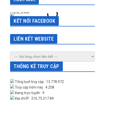
KẾT NỐI FACEBOOK
LIÊN KẾT WEBSITE
THỐNG KÊ TRUY CẬP
Tổng lượt truy cập : 13.778.972
Truy cập hôm nay : 4.208
Đang trực tuyến : 9
Địa chỉ IP : 216.73.217.84