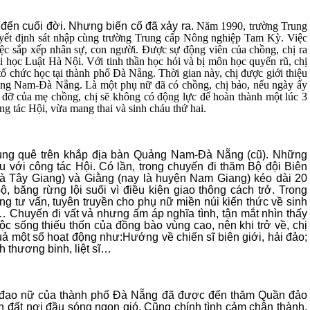
 đến cuối đời. Nhưng biến cố đã xảy ra.
Năm 1990, trường Trung
yết định sát nhập cùng trường Trung cấp Nông nghiệp Tam Kỳ. Việc
c sắp xếp nhân sự, con người. Được sự động viên của chồng, chị ra
i học Luật Hà Nội. Với tinh thần học hỏi và bị môn học quyến rũ, chị
tổ chức học tại thành phố Đà Nẵng. Thời gian này, chị được giới thiệu
ng Nam-Đà Nẵng. Là một phụ nữ đã có chồng, chị bảo, nếu ngày ấy
đỡ của mẹ chồng, chị sẽ không có động lực để hoàn thành một lúc 3
g tác Hội, vừa mang thai và sinh cháu thứ hai.
 vùng quê trên khắp địa bàn Quảng Nam-Đà Nẵng (cũ). Những
u với công tác Hội. Có lần, trong chuyến đi thăm Bộ đội Biên
à Tây Giang) và Giằng (nay là huyện Nam Giang) kéo dài 20
ộ, băng rừng lội suối vì điều kiện giao thông cách trở. Trong
g tư vấn, tuyên truyền cho phụ nữ miền núi kiến thức về sinh
… Chuyến đi vất vả nhưng ấm áp nghĩa tình, tận mắt nhìn thấy
ộc sống thiếu thốn của đồng bào vùng cao, nên khi trở về, chị
uả một số hoạt động như:Hướng về chiến sĩ biên giới, hải đảo;
 thương binh, liệt sĩ…
nh đạo nữ của thành phố Đà Nẵng đã được đến thăm Quần đảo
h đất nơi đầu sóng ngọn gió. Cũng chính tình cảm chân thành,