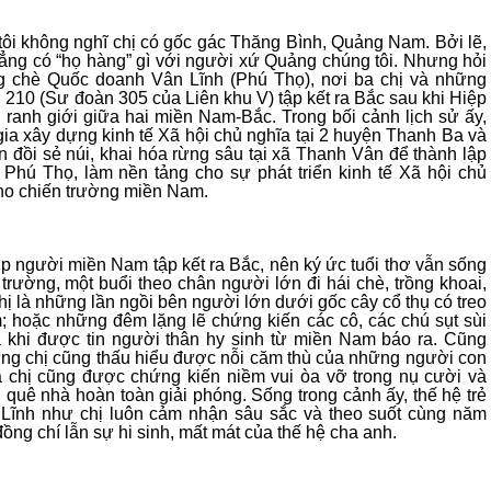
, tôi không nghĩ chị có gốc gác Thăng Bình, Quảng Nam. Bởi lẽ,
ẳng có “họ hàng” gì với người xứ Quảng chúng tôi. Nhưng hỏi
ờng chè Quốc doanh Vân Lĩnh (Phú Thọ), nơi ba chị và những
210 (Sư đoàn 305 của Liên khu V) tập kết ra Bắc sau khi Hiệp
h ranh giới giữa hai miền Nam-Bắc. Trong bối cảnh lịch sử ấy,
ia xây dựng kinh tế Xã hội chủ nghĩa tại 2 huyện Thanh Ba và
đồi sẻ núi, khai hóa rừng sâu tại xã Thanh Vân để thành lập
Phú Thọ, làm nền tảng cho sự phát triển kinh tế Xã hội chủ
cho chiến trường miền Nam.
ớp người miền Nam tập kết ra Bắc, nên ký ức tuổi thơ vẫn sống
trường, một buổi theo chân người lớn đi hái chè, trồng khoai,
hị là những lần ngồi bên người lớn dưới gốc cây cổ thụ có treo
m; hoặc những đêm lặng lẽ chứng kiến các cô, các chú sụt sùi
 khi được tin người thân hy sinh từ miền Nam báo ra. Cũng
hưng chị cũng thấu hiểu được nỗi căm thù của những người con
à chị cũng được chứng kiến niềm vui òa vỡ trong nụ cười và
 quê nhà hoàn toàn giải phóng. Sống trong cảnh ấy, thế hệ trẻ
 Lĩnh như chị luôn cảm nhận sâu sắc và theo suốt cùng năm
ồng chí lẫn sự hi sinh, mất mát của thế hệ cha anh.