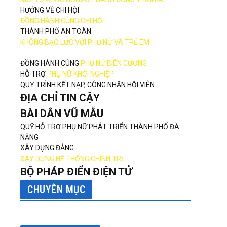
HƯỚNG VỀ CHI HỘI
ĐỒNG HÀNH CÙNG CHI HỘI
THÀNH PHỐ AN TOÀN
KHÔNG BẠO LỰC VỚI PHỤ NỮ VÀ TRẺ EM
ĐỒNG HÀNH CÙNG
PHỤ NỮ BIÊN CƯƠNG
HỖ TRỢ
PHỤ NỮ KHỞI NGHIỆP
QUY TRÌNH KẾT NẠP, CÔNG NHẬN HỘI VIÊN
ĐỊA CHỈ TIN CẬY
BÀI DÂN VŨ MẪU
QUỸ HỖ TRỢ PHỤ NỮ PHÁT TRIỂN THÀNH PHỐ ĐÀ
NẴNG
XÂY DỰNG ĐẢNG
XÂY DỰNG HỆ THỐNG CHÍNH TRỊ
BỘ PHÁP ĐIỂN ĐIỆN TỬ
CHUYÊN MỤC