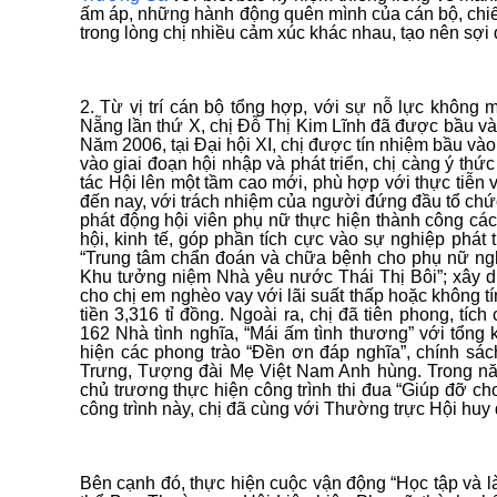
ấm áp, những hành động quên mình của cán bộ, chiế
trong lòng chị nhiều cảm xúc khác nhau, tạo nên sợi 
2. Từ vị trí cán bộ tổng hợp, với sự nỗ lực không
Nẵng lần thứ X, chị Đỗ Thị Kim Lĩnh đã được bầu và
Năm 2006, tại Đại hội XI, chị được tín nhiệm bầu vào
vào giai đoạn hội nhập và phát triển, chị càng ý t
tác Hội lên một tầm cao mới, phù hợp với thực tiễn v
đến nay, với trách nhiệm của người đứng đầu tổ chứ
phát động hội viên phụ nữ thực hiện thành công các c
hội, kinh tế, góp phần tích cực vào sự nghiệp phá
“Trung tâm chẩn đoán và chữa bệnh cho phụ nữ nghè
Khu tưởng niệm Nhà yêu nước Thái Thị Bôi”; xây d
cho chị em nghèo vay với lãi suất thấp hoặc không tí
tiền 3,316 tỉ đồng. Ngoài ra, chị đã tiên phong, t
162 Nhà tình nghĩa, “Mái ấm tình thương” với tổng 
hiện các phong trào “Đền ơn đáp nghĩa”, chính s
Trưng, Tượng đài Mẹ Việt Nam Anh hùng. Trong nă
chủ trương thực hiện công trình thi đua “Giúp đỡ c
công trình này, chị đã cùng với Thường trực Hội huy
Bên cạnh đó, thực hiện cuộc vận động “Học tập và 