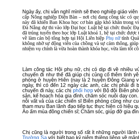
Ngày ấy, chị vẫn nghĩ mình sẽ theo nghiệp giáo viên
cấp Nông nghiệp Điện Bàn – nơi chị đang công tác có qu
này đã khiến Ban Khoa học cơ bản gặp khó khăn trong việ
Đà Nẵng dự thi vào lớp Đại học Luật hệ tại chức thuộc Đạ
đã trúng tuyển theo học lớp Luật khoá 1, hệ tại chức được 
về làm cán bộ tổng hợp tại Hội Liên hiệp
Phụ nữ
tỉnh Quả
không nhờ sự động viên của chồng và sự cảm thông, giúp 
nhiệm vụ chính là vừa hoàn thành khóa học, vừa làm tốt côn
Làm công tác Hội phụ nữ, chị có dịp đi về nhiều
chuyến đi như thế đã giúp chị củng cố thêm tình yê
phòng ở huyện Hiên (nay là 2 huyện Đông Giang v
ngày, thì có đến 12 ngày các anh, các chị phải đi b
chuyến đi này, các chị
phối hợp
với Bộ đội Biên phòn
sản, kế hoạch hóa gia đình, chăm sóc nuôi dạy con
nỗi vất vả của các chiến sĩ Biên phòng cũng như cu
tham mưu Ban lãnh đạo tiếp tục thực hiện có hiệu q
Áo ấm mùa đông chiến sĩ; Chăm sóc, giúp đỡ gia đình
Chị cũng là người trong số rất ít những người lã
Trường Sa
với biết bao kỷ niệm thiêng liêng về mản