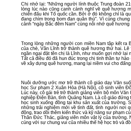
Chị nhớ lại: “Những người lính thuộc Trung đoàn 210
lòng lúc nào cũng canh cánh nghĩ về quê hương m
chiến đấu khi Tổ quốc cần. Bởi ở đó không chỉ là 
đang chìm trong bom đạn quân thù”. Vì cùng chung 
cảnh “ngày Bắc đêm Nam” cùng nỗi nhớ quê hương 
Trong lòng những người con miền Nam tập kết ra Bắ
của chè, Vân Lĩnh trở thành quê hương thứ hai. Lẽ 
ngần ngại đặt tên chị là Lĩnh, như muốn gợi nhớ lại
Tất cả điều đó đã hun đúc trong chị tinh thần tự hào
về xây dựng quê hương, mang lại niềm vui cho đấng 
Nuôi dưỡng ước mơ trở thành cô giáo dạy Văn suốt 
học Sư phạm 2 Xuân Hòa (Hà Nội), cô sinh viên Đ
Lúc này, cô gái trẻ trở thành giảng viên bộ môn V
nghiệp Điện Bàn, tỉnh Quảng Nam. Là cô giáo đứng t
học sinh xuống đồng tại khu sản xuất của trường. 
những trải nghiệm mới về tình đất, tình người nơi
động, trao dồi thêm kiến thức và kỹ năng sư phạm c
Thân Đức Thác, giảng viên môn vật lý của trường.
cúng với sự chung vui của nhiều thế hệ học trò và đ