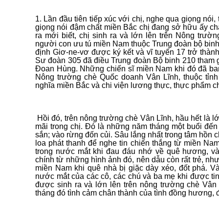
1. Lần đầu tiên tiếp xúc với chị, nghe qua giọng nói
giọng nói đậm chất miền Bắc chị đang sở hữu ấy ch
ra mới biết, chị sinh ra và lớn lên trên Nông trư
người con ưu tú miền Nam thuộc Trung đoàn bộ binh 
định Giơ-ne-vơ được ký kết và vĩ tuyến 17 trở thàn
Sư đoàn 305 đã điều Trung đoàn Bộ binh 210 tham g
Đoan Hùng. Những chiến sĩ miền Nam khi đó đã ban 
Nông trường chè Quốc doanh Vân Lĩnh, thuộc tỉnh 
nghĩa miền Bắc và chi viện lương thực, thực phẩm 
Hồi đó, trên nông trường chè Vân Lĩnh, hầu hết là l
mãi trong chị. Đó là những năm tháng một buổi đến 
sắn; vào rừng đốn củi. Sâu lắng nhất trong tâm hồn c
loa phát thanh để nghe tin chiến thắng từ miền Na
trong nước mắt khi đau đáu nhớ về quê hương, và
chính từ những hình ảnh đó, nên dẫu còn rất trẻ, n
miền Nam khi quê nhà bị giặc dày xéo, đốt phá. V
nước mắt của các cô, các chú và ba mẹ khi được tin
được sinh ra và lớn lên trên nông trường chè Vân
tháng đó tình cảm chân thành của tình đồng hương, đ