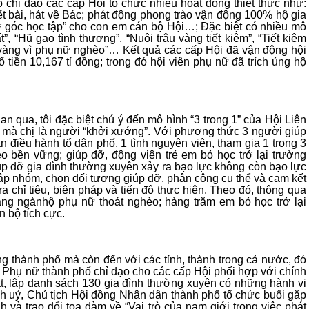
chỉ đạo các cấp Hội tổ chức nhiều hoạt động thiết thực như:
iết bài, hát về Bác; phát động phong trào vận động 100% hộ gia
 ở góc học tập” cho con em cán bộ Hội…; Đặc biệt có nhiều mô
”, “Hũ gạo tình thương”, “Nuôi trâu vàng tiết kiệm”, “Tiết kiệm
vàng vì phụ nữ nghèo”… Kết quả các cấp Hội đã vận động hội
ố tiền 10,167 tỉ đồng; trong đó hội viên phụ nữ đã trích ủng hộ
n qua, tôi đặc biệt chú ý đến mô hình “3 trong 1” của Hội Liên
n mà chị là người “khởi xướng”. Với phương thức 3 người giúp
n điều hành tổ dân phố, 1 tình nguyện viên, tham gia 1 trong 3
 bền vững; giúp đỡ, động viên trẻ em bỏ học trở lại trường
úp đỡ gia đình thường xuyên xảy ra bạo lực không còn bạo lực
lập nhóm, chọn đối tượng giúp đỡ, phân công cụ thể và cam kết
a chỉ tiêu, biện pháp và tiến độ thực hiện. Theo đó, thông qua
ng ngànhộ phụ nữ thoát nghèo; hàng trăm em bỏ học trở lại
n bộ tích cực.
g thành phố mà còn đến với các tỉnh, thành trong cả nước, đó
p Phụ nữ thành phố chỉ đạo cho các cấp Hội phối hợp với chính
, lập danh sách 130 gia đình thường xuyên có những hành vi
nh uỷ, Chủ tịch Hội đồng Nhân dân thành phố tổ chức buổi găp
 và trao đổi tọa đàm về “Vai trò của nam giới trong việc phát