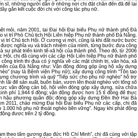
n sĩ, những người dân ở những nơi chị đặt chân đến đã để lại
dây gắn kết cuộc đời chị với công tác phụ nữ.
 mệt mỏi, năm 2001, tại Đại hội Đại biểu Phụ nữ thành phố Đà
o vị trí Phó Chủ tịch Hội Liên hiệp Phụ nữ thành phố Đà Nẵng.
 vị trí Chủ tịch Hội. Ở cương vị mới, cũng là khi đất nước bước
hức được nghĩa vụ và trách nhiệm của mình, từng bước đưa công
à sự phát triển kinh tế-xã hội của thành phố. Theo đó, từ 2006
c Hội, chị đã cùng với các cấp Hội Liên hiệp Phụ nữ thành phố
ông trình thi đua có ý nghĩa về các mặt chính trị, văn hóa, xã
t triển của Đà Nẵng như: Vận động đóng góp ủng hộ xây dựng
o” (nay là Bệnh viện Phụ nữ); xây dựng công trình “Tôn tạo
ựng chương trình và quỹ “Tiếp sức cho phụ nữ nghèo” hỗ trợ
nh lãi để sản xuất, buôn bán, vươn lên thoát nghèo với tổng số
ích cực vận động cán bộ, hội viên đóng góp xây dựng, sửa chữa
kinh phí 1,944 tỉ đồng; vận động được hơn 15 tỉ đồng để thực
ách hậu phương quân đội; đóng góp xây dựng Đền thờ Hai Bà
m 2011, chào mừng Đại hội Đại biểu Phụ nữ các cấp, chị đã
ho 1.000 hộ phụ nữ thoát nghèo bền vững”. Ngay khi phát động
 động được trên 2 tỷ đồng.
làm theo tấm gương đạo đức Hồ Chí Minh”, chị đã cùng với tập