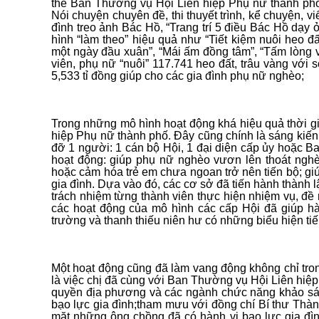
thể Ban Thường vụ Hội Liên hiệp Phụ nữ thành phố 
Nói chuyện chuyên đề, thi thuyết trình, kể chuyện, v
đình treo ảnh Bác Hồ, “Trang trí 5 điều Bác Hồ dạy
hình “làm theo” hiệu quả như “Tiết kiệm nuôi heo đất
một ngày đầu xuân”, “Mái ấm đồng tâm”, “Tấm lòng 
viên, phụ nữ “nuôi” 117.741 heo đất, trâu vàng với s
5,533 tỉ đồng giúp cho các gia đình phụ nữ nghèo;
Trong những mô hình hoạt động khá hiệu quả thời gia
hiệp Phụ nữ thành phố. Đây cũng chính là sáng kiế
đỡ 1 người: 1 cán bộ Hội, 1 đại diện cấp ủy hoặc Ba
hoạt động: giúp phụ nữ nghèo vươn lên thoát nghèo
hoặc cảm hóa trẻ em chưa ngoan trở nên tiến bộ; gi
gia đình. Dựa vào đó, các cơ sở đã tiến hành thành 
trách nhiệm từng thành viên thực hiện nhiệm vụ, đề r
các hoạt động của mô hình các cấp Hội đã giúp hà
trường và thanh thiếu niên hư có những biểu hiện tiế
Một hoạt động cũng đã làm vang động không chỉ tron
là việc chị đã cùng với Ban Thường vụ Hội Liên hiệ
quyền địa phương và các ngành chức năng khảo sát
bạo lực gia đình;tham mưu với đồng chí Bí thư Thà
mặt những ông chồng đã có hành vi bạo lực gia đình