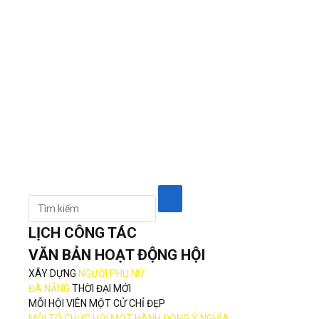
LỊCH CÔNG TÁC
VĂN BẢN HOẠT ĐỘNG HỘI
XÂY DỰNG
NGƯỜI PHỤ NỮ
ĐÀ NẴNG
THỜI ĐẠI MỚI
MỖI HỘI VIÊN MỘT CỬ CHỈ ĐẸP
MỖI TỔ CHỨC HỘI MỘT HÀNH ĐỘNG Ý NGHĨA