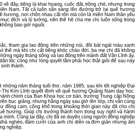
 về đây, tiếng là khai hoang, cuốc đất, trồng chè, nhưng trong
iền Nam. Tất cả luôn sẵn sàng lên đường trở lại quê hương
quê hương, nơi chôn nhau cắt rốn mà còn là miền Nam thân yêu
mục đích và lý tưởng, nên thế hệ cha mẹ chị luôn sống trong
không bao giờ nguôi.
c, tham gia lao động trên những núi, đồi bát ngát màu xanh
vì thế mà khi chị cất tiếng khóc chào đời, ba mẹ chị đã không
 những ngày tháng sống và lao động trên mảnh đất Vân Lĩnh ấy.
 dân tộc cũng như lòng quyết tâm phải học thật giỏi để sau này
sinh thành.
những năm tháng tuổi thơ, năm 1985, sau khi tốt nghiệp Đại
ỗ Thị Kim Lĩnh quyết định về quê hương Quảng Nam dạy học.
ăn hành chính của Ban Khoa học cơ bản, trường Trung cấp Nông
rên bục giảng, nhưng hằng ngày sau giờ lên lớp, chị vẫn cùng
Sự đồng cam, cộng khổ trong khoảng thời gian này đã cho chị
 quê hương. Giúp chị trưởng thành hơn trong suy nghĩ và hành
ủa mình. Cũng tại đây, chị đã se duyên cùng người đồng nghiệp
 Nhà nghèo, đám cưới của anh chị diễn ra đơn giản nhưng ấm
ồng nghiệp.