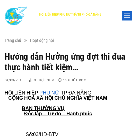
HỘI LIÊN HIỆP PHỤ NỮ THÀNH PHỐ ĐÀ NẴNG
DANANG WOMEN'S UNION
»
Trang chủ
Hoạt động hội
Hướng dẫn Hưởng ứng đợt thi đua
thực hành tiết kiệm…
04/03/2013
3
LƯỢT XEM
15 PHÚT ĐỌC
HỘI LIÊN HIỆP
PHỤ NỮ
TP ĐÀ NẴNG
CỘNG HOÀ XÃ HỘI CHỦ NGHĨA VIỆT NAM
BAN THƯỜNG VỤ
Độc lập – Tự do – Hạnh phúc
Số:03/HD-BTV