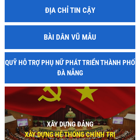
ĐỊA CHỈ TIN CẬY
BÀI DÂN VŨ MẪU
QUỸ HỖ TRỢ PHỤ NỮ PHÁT TRIỂN THÀNH PHỐ
ĐÀ NẴNG
XÂY DỰNG ĐẢNG
XÂY DỰNG HỆ THỐNG CHÍNH TRỊ