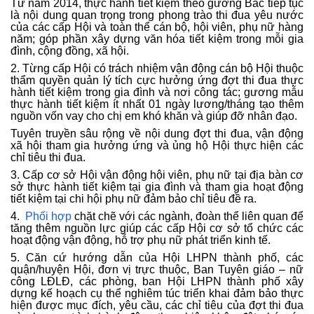
Từ năm 2014, thực hành tiết kiệm theo gương Bác tiếp tục
là nội dung quan trọng trong phong trào thi đua yêu nước
của các cấp Hội và toàn thể cán bộ, hội viên, phụ nữ hàng
năm; góp phần xây dựng văn hóa tiết kiệm trong mỗi gia
đình, cộng đồng, xã hội.
2. Từng cấp Hội có trách nhiệm vận động cán bộ Hội thuộc
thẩm quyền quản lý tích cực hưởng ứng đợt thi đua thực
hành tiết kiệm trong gia đình và nơi công tác; gương mẫu
thực hành tiết kiệm ít nhất 01 ngày lương/tháng tạo thêm
nguồn vốn vay cho chị em khó khăn và giúp đỡ nhân đạo.
Tuyên truyền sâu rộng về nội dung đợt thi đua, vận động
xã hội tham gia hưởng ứng và ủng hộ Hội thực hiện các
chỉ tiêu thi đua.
3. Cấp cơ sở Hội vận động hội viên, phụ nữ tại địa bàn cơ
sở thực hành tiết kiệm tại gia đình và tham gia hoạt động
tiết kiệm tại chi hội phụ nữ đảm bảo chỉ tiêu đề ra.
4.
Phối hợp
chặt chẽ với các ngành, đoàn thể liên quan để
tăng thêm nguồn lực giúp các cấp Hội cơ sở tổ chức các
hoạt động vận động, hỗ trợ phụ nữ phát triển kinh tế.
5. Căn cứ hướng dẫn của Hội LHPN thành phố, các
quận/huyện Hội, đơn vị trực thuộc, Ban Tuyên giáo – nữ
công LĐLĐ, các phòng, ban Hội LHPN thành phố xây
dựng kế hoạch cụ thể nghiêm túc triển khai đảm bảo thực
hiện được mục đích, yêu cầu, các chỉ tiêu của đợt thi đua