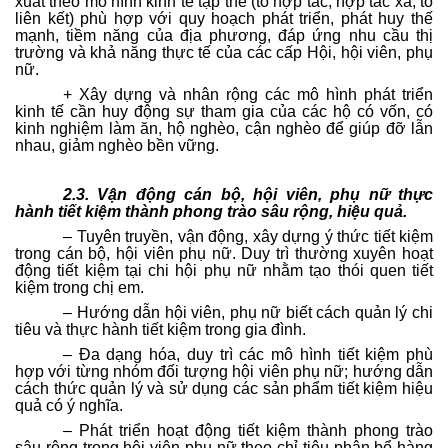
xuất theo mô hình kinh tế tập thể (tổ hợp tác, hợp tác xã, tổ
liên kết) phù hợp với quy hoạch phát triển, phát huy thế
mạnh, tiềm năng của địa phương, đáp ứng nhu cầu thị
trường và khả năng thực tế của các cấp Hội, hội viên, phụ
nữ.
+ Xây dựng và nhân rộng các mô hình phát triển
kinh tế cần huy động sự tham gia của các hộ có vốn, có
kinh nghiệm làm ăn, hộ nghèo, cận nghèo để giúp đỡ lẫn
nhau, giảm nghèo bền vững.
2.3. Vận động cán bộ, hội viên, phụ nữ thực
hành tiết kiệm thành phong trào sâu rộng, hiệu quả.
– Tuyên truyền, vận động, xây dựng ý thức tiết kiệm
trong cán bộ, hội viên phụ nữ. Duy trì thường xuyên hoạt
động tiết kiệm tại chi hội phụ nữ nhằm tạo thói quen tiết
kiệm trong chị em.
– Hướng dẫn hội viên, phụ nữ biết cách quản lý chi
tiêu và thực hành tiết kiệm trong gia đình.
– Đa dạng hóa, duy trì các mô hình tiết kiệm phù
hợp với từng nhóm đối tượng hội viên phụ nữ; hướng dẫn
cách thức quản lý và sử dụng các sản phẩm tiết kiệm hiệu
quả có ý nghĩa.
– Phát triển hoạt động tiết kiệm thành phong trào
sâu rộng trong hội viên phụ nữ theo chỉ tiêu phân bổ hàng