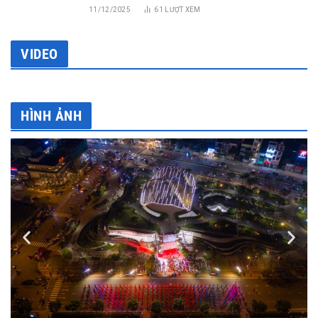
11/12/2025
61
LƯỢT XEM
VIDEO
HÌNH ẢNH