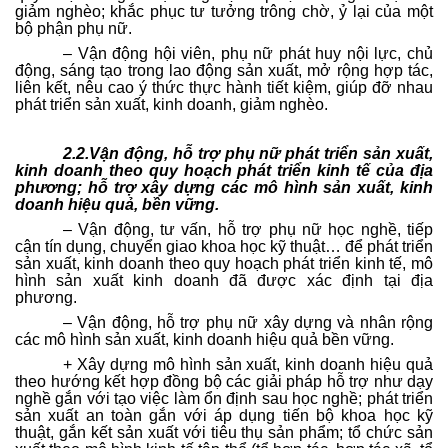
giảm nghèo; khắc phục tư tưởng trông chờ, ỷ lại của một
bộ phận phụ nữ.
– Vận động hội viên, phụ nữ phát huy nội lực, chủ
động, sáng tạo trong lao động sản xuất, mở rộng hợp tác,
liên kết, nêu cao ý thức thực hành tiết kiệm, giúp đỡ nhau
phát triển sản xuất, kinh doanh, giảm nghèo.
2.2.Vận động, hỗ trợ phụ nữ phát triển sản xuất,
kinh doanh theo quy hoạch phát triển kinh tế của địa
phương; hỗ trợ xây dựng các mô hình sản xuất, kinh
doanh hiệu quả, bền vững.
– Vận động, tư vấn, hỗ trợ phụ nữ học nghề, tiếp
cận tín dụng, chuyển giao khoa học kỹ thuật… để phát triển
sản xuất, kinh doanh theo quy hoạch phát triển kinh tế, mô
hình sản xuất kinh doanh đã được xác định tại địa
phương.
– Vận động, hỗ trợ phụ nữ xây dựng và nhân rộng
các mô hình sản xuất, kinh doanh hiệu quả bền vững.
+ Xây dựng mô hình sản xuất, kinh doanh hiệu quả
theo hướng kết hợp đồng bộ các giải pháp hỗ trợ như dạy
nghề gắn với tạo việc làm ổn định sau học nghề; phát triển
sản xuất an toàn gắn với áp dụng tiến bộ khoa học kỹ
thuật, gắn kết sản xuất với tiêu thụ sản phẩm; tổ chức sản