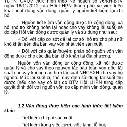
TDTK, GVQV thực hiện theo Kế hoạch số 76/KH-BTV
ngày 16/11/2012 của Hội LHPN thành phố về việc triển
khai hoạt động vận động, quản lý nguồn tiết kiệm tại chi
hội.
– Nguồn tiết kiệm vận động được từ cộng đồng, xã
hội (hỗ trợ không hoàn lại hoặc cho vay không lãi suất) sẽ
do cấp Hội vận động được quản lý và sử dụng như sau:
+ Đối với cấp cơ sở: để lại cơ sở, hỗ trợ cho phụ nữ
khó khăn trên địa bàn vay vốn phát triển sản xuất;
+ Đối với cấp quận/huyện: phân bổ nguồn vốn vận
động được cho các địa bàn khó khăn tại địa phương.
Nguồn vốn vận động từ cộng đồng, xã hội được
quản lý và cho vay theo nguyên tắc bảo toàn vốn gốc, lãi
suất cho vay không cao hơn lãi suất NHCSXH cho vay hộ
nghèo. Mức lãi suất cụ thể, quy định sử dụng lãi suất thu
được (nếu cho vay có lãi) do BTV Hội LHPN từng cấp
quyết định đối với nguồn vốn do cấp mình vận động, quản
lý.
1.2 Vận động thực hiện các hình thức tiết kiệm
khác:
– Tiết kiệm chi phí sản xuất;
– Tiết kiệm trong việc cưới, việc tang, lễ hội;