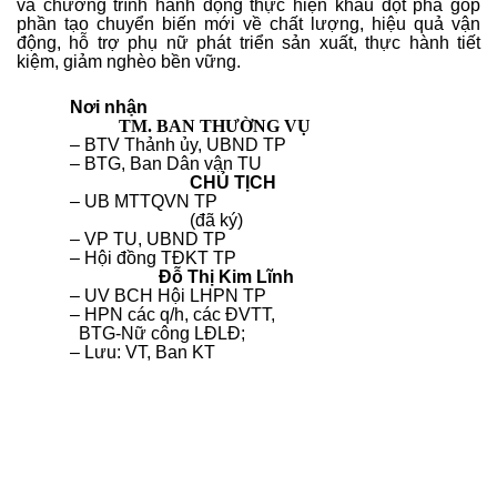
và chương trình hành động thực hiện khâu đột phá góp
phần tạo chuyển biến mới về chất lượng, hiệu quả vận
động, hỗ trợ phụ nữ phát triển sản xuất, thực hành tiết
kiệm, giảm nghèo bền vững.
Nơi nhận
TM. BAN THƯỜNG VỤ
– BTV Thảnh ủy, UBND TP
– BTG, Ban Dân vận TU
CHỦ TỊCH
– UB MTTQVN TP
(đã ký)
– VP TU, UBND TP
– Hội đồng TĐKT TP
Đỗ Thị Kim Lĩnh
– UV BCH Hội LHPN TP
– HPN các q/h, các ĐVTT,
BTG-Nữ công LĐLĐ;
– Lưu: VT, Ban KT