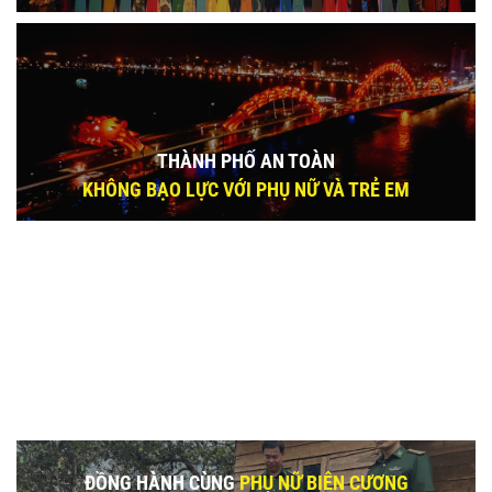
THÀNH PHỐ AN TOÀN
KHÔNG BẠO LỰC VỚI PHỤ NỮ VÀ TRẺ EM
ĐỒNG HÀNH CÙNG
PHỤ NỮ BIÊN CƯƠNG