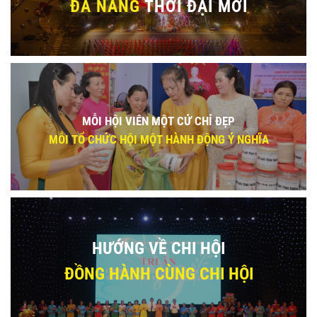
ĐÀ NẴNG
THỜI ĐẠI MỚI
MỖI HỘI VIÊN MỘT CỬ CHỈ ĐẸP
MỖI TỔ CHỨC HỘI MỘT HÀNH ĐỘNG Ý NGHĨA
HƯỚNG VỀ CHI HỘI
ĐỒNG HÀNH CÙNG CHI HỘI