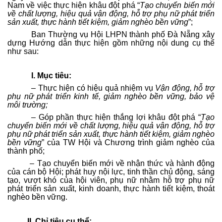
Nam về việc thực hiện khâu đột phá “
Tạo chuyển biến mới
về chất lượng, hiệu quả vận động, hỗ trợ phụ nữ phát triển
sản xuất, thực hành tiết kiệm, giảm nghèo bền vững
”;
Ban Thường vụ Hội LHPN thành phố Đà Nẵng xây
dựng Hướng dẫn thực hiện gồm những nội dung cụ thể
như sau:
I. Mục tiêu:
– Thực hiện có hiệu quả nhiệm vụ
Vận động, hỗ trợ
phụ nữ phát triển kinh tế, giảm nghèo bền vững, bảo vệ
môi trường;
– Góp phần thực hiện thắng lợi khâu đột phá “
Tạo
chuyển biến mới về chất lượng, hiệu quả vận động, hỗ trợ
phụ nữ phát triển sản xuất, thực hành tiết kiệm, giảm nghèo
bền vững
” của TW Hội và Chương trình giảm nghèo của
thành phố;
– Tạo chuyển biến mới về nhận thức và hành động
của cán bộ Hội; phát huy nội lực, tinh thần chủ động, sáng
tạo, vượt khó của hội viên, phụ nữ nhằm hỗ trợ phụ nữ
phát triển sản xuất, kinh doanh, thực hành tiết kiệm, thoát
nghèo bền vững.
II. Chỉ tiêu cụ thể: