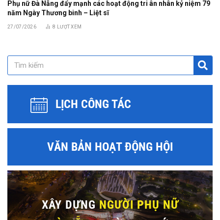
Phụ nữ Đà Nẵng đẩy mạnh các hoạt động tri ân nhân kỷ niệm 79
năm Ngày Thương binh – Liệt sĩ
27/07/2026
8
LƯỢT XEM
LỊCH CÔNG TÁC
VĂN BẢN HOẠT ĐỘNG HỘI
XÂY DỰNG
NGƯỜI PHỤ NỮ