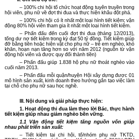
– 100% chi hội tổ chức hoạt động tuyên truyền trong
hội viên, phụ nữ về đợt thi đua và thực hiện khâu đột phá.
– 100% chi hội có ít nhất một loại hình tiết kiệm; vận
động 80% hội viên tham gia ít nhất một loại hình tiết kiệm.
– Phấn đấu đến cuối đợt thi đua (tháng 12/2013),
tổng dư nợ tiết kiệm trong kỳ đạt 50 tỷ đồng. Tiết kiệm giúp
đỡ bằng tiền hoặc hiện vật cho phụ nữ – trẻ em nghèo, khó
khăn, hoạn nạn tăng hơn so với năm 2012 (nguồn từ vận
động hội viên và được quy đổi thành tiền)
– Phấn đấu giúp 1.838 hộ phụ nữ thoát nghèo vào
cuối năm 2013.
– Phấn đấu mỗi quận/huyện Hội xây dựng được 01
mô hình sản xuất, kinh doanh theo hướng gắn tạo việc làm
tại chỗ cho phụ nữ sau học nghề.
III. Nội dung và giải pháp thực hiện:
1. Hoạt động thi đua làm theo lời Bác, thực hành
tiết kiệm giúp nhau giảm nghèo bền vững.
1.1 Vận động tiết kiệm tăng nguồn vốn giúp
nhau phát triển sản xuất:
– Tiết kiệm tại chi hội, tổ/nhóm phụ nữ TKTD,