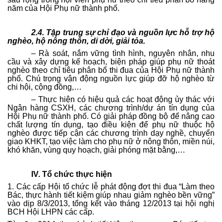
năm của Hội Phụ nữ thành phố.
2.4.
Tập trung sự chỉ đạo và nguồn lực hỗ trợ hộ
nghèo, hộ nông thôn, di dời, giải tỏa.
– Rà soát, nắm vững tình hình, nguyên nhân, nhu
cầu và xây dựng kế hoạch, biện pháp giúp phụ nữ thoát
nghèo theo chỉ tiêu phân bổ thi đua của Hội Phụ nữ thành
phố. Chú trọng vận động nguồn lực giúp đỡ hộ nghèo từ
chi hội, cộng đồng,…
– Thực hiện có hiệu quả các hoạt động ủy thác với
Ngân hàng CSXH, các chương trình/dự án tín dụng của
Hội Phụ nữ thành phố. Có giải pháp đồng bộ để nâng cao
chất lượng tín dụng, tạo điều kiện để phụ nữ thuộc hộ
nghèo được tiếp cận các chương trình dạy nghề, chuyển
giao KHKT, tạo việc làm cho phụ nữ ở nông thôn, miền núi,
khó khăn, vùng quy hoạch, giải phóng mặt bằng,…
IV. Tổ chức thực hiện
1. Các cấp Hội tổ chức lễ phát động đợt thi đua “Làm theo
Bác, thực hành tiết kiệm giúp nhau giảm nghèo bền vững”
vào dịp 8/3/2013, tổng kết vào tháng 12/2013 tại hội nghị
BCH Hội LHPN các cấp.