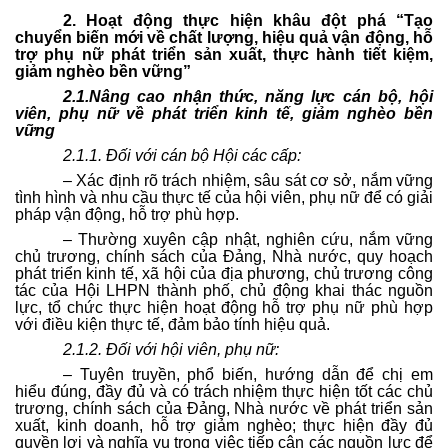
2. Hoạt động thực hiện khâu đột phá “Tạo
chuyển biến mới về chất lượng, hiệu quả vận động, hỗ
trợ phụ nữ phát triển sản xuất, thực hành tiết kiệm,
giảm nghèo bền vững”
2.1.Nâng cao nhận thức, năng lực cán bộ, hội
viên, phụ nữ về phát triển kinh tế, giảm nghèo bền
vững
2.1.1. Đối với cán bộ Hội các cấp:
– Xác định rõ trách nhiệm, sâu sát cơ sở, nắm vững
tình hình và nhu cầu thực tế của hội viên, phụ nữ để có giải
pháp vận động, hỗ trợ phù hợp.
– Thường xuyên cập nhật, nghiên cứu, nắm vững
chủ trương, chính sách của Đảng, Nhà nước, quy hoạch
phát triển kinh tế, xã hội của địa phương, chủ trương công
tác của Hội LHPN thành phố, chủ động khai thác nguồn
lực, tổ chức thực hiện hoạt động hỗ trợ phụ nữ phù hợp
với điều kiện thực tế, đảm bảo tính hiệu quả.
2.1.2. Đối với hội viên, phụ nữ:
– Tuyên truyền, phổ biến, hướng dẫn để chị em
hiểu đúng, đầy đủ và có trách nhiệm thực hiện tốt các chủ
trương, chính sách của Đảng, Nhà nước về phát triển sản
xuất, kinh doanh, hỗ trợ giảm nghèo; thực hiện đầy đủ
quyền lợi và nghĩa vụ trong việc tiếp cận các nguồn lực để