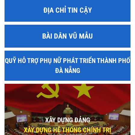
ĐỊA CHỈ TIN CẬY
BÀI DÂN VŨ MẪU
QUỸ HỖ TRỢ PHỤ NỮ PHÁT TRIỂN THÀNH PHỐ
ĐÀ NẴNG
XÂY DỰNG ĐẢNG
XÂY DỰNG HỆ THỐNG CHÍNH TRỊ