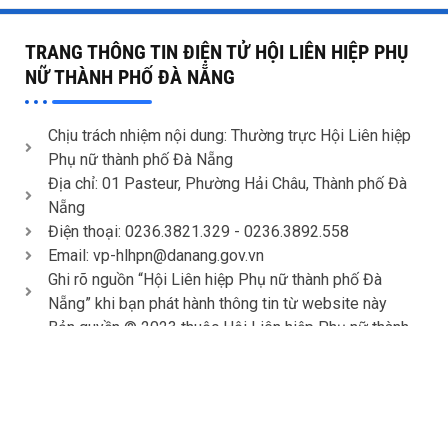
TRANG THÔNG TIN ĐIỆN TỬ HỘI LIÊN HIỆP PHỤ
NỮ THÀNH PHỐ ĐÀ NẴNG
Chịu trách nhiệm nội dung: Thường trực Hội Liên hiệp
Phụ nữ thành phố Đà Nẵng
Địa chỉ: 01 Pasteur, Phường Hải Châu, Thành phố Đà
Nẵng
Điện thoại: 0236.3821.329 -
0236.3892.558
Email: vp-hlhpn@danang.gov.vn
Ghi rõ nguồn “Hội Liên hiệp Phụ nữ thành phố Đà
Nẵng” khi bạn phát hành thông tin từ website này
Bản quyền © 2023 thuộc Hội Liên hiệp Phụ nữ thành
phố Đà Nẵng. Đơn vị thiết kế website
WAM.VN
KẾT NỐI VỚI CHÚNG TÔI