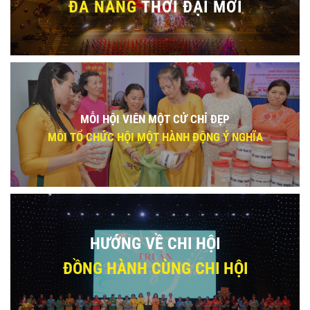
ĐÀ NẴNG
THỜI ĐẠI MỚI
MỖI HỘI VIÊN MỘT CỬ CHỈ ĐẸP
MỖI TỔ CHỨC HỘI MỘT HÀNH ĐỘNG Ý NGHĨA
HƯỚNG VỀ CHI HỘI
ĐỒNG HÀNH CÙNG CHI HỘI