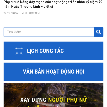
Phụ nữ Đà Nẵng đẩy mạnh các hoạt động tri ân nhân kỷ niệm 79
năm Ngày Thương binh – Liệt sĩ
27/07/2026
8
LƯỢT XEM
LỊCH CÔNG TÁC
VĂN BẢN HOẠT ĐỘNG HỘI
XÂY DỰNG
NGƯỜI PHỤ NỮ