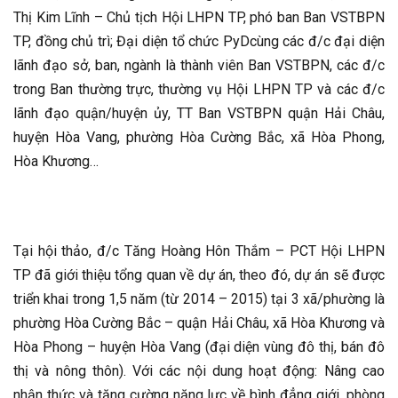
Thị Kim Lĩnh – Chủ tịch Hội LHPN TP, phó ban Ban VSTBPN
TP, đồng chủ trì; Đại diện tổ chức PyDcùng các đ/c đại diện
lãnh đạo sở, ban, ngành là thành viên Ban VSTBPN, các đ/c
trong Ban thường trực, thường vụ Hội LHPN TP và các đ/c
lãnh đạo quận/huyện ủy, TT Ban VSTBPN quận Hải Châu,
huyện Hòa Vang, phường Hòa Cường Bắc, xã Hòa Phong,
Hòa Khương…
Tại hội thảo, đ/c Tăng Hoàng Hôn Thắm – PCT Hội LHPN
TP đã giới thiệu tổng quan về dự án, theo đó, dự án sẽ được
triển khai trong 1,5 năm (từ 2014 – 2015) tại 3 xã/phường là
phường Hòa Cường Bắc – quận Hải Châu, xã Hòa Khương và
Hòa Phong – huyện Hòa Vang (đại diện vùng đô thị, bán đô
thị và nông thôn). Với các nội dung hoạt động: Nâng cao
nhận thức và tăng cường năng lực về bình đẳng giới, phòng