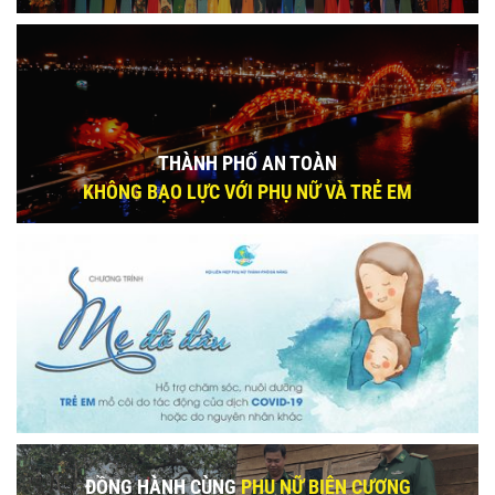
THÀNH PHỐ AN TOÀN
KHÔNG BẠO LỰC VỚI PHỤ NỮ VÀ TRẺ EM
ĐỒNG HÀNH CÙNG
PHỤ NỮ BIÊN CƯƠNG