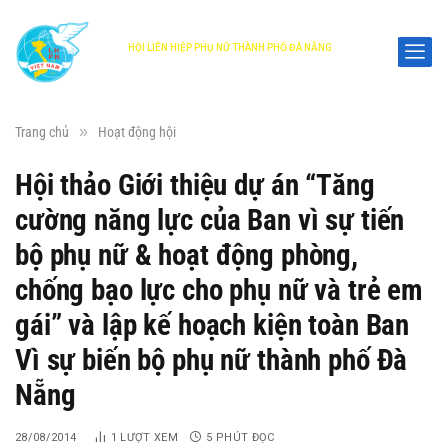
HỘI LIÊN HIỆP PHỤ NỮ THÀNH PHỐ ĐÀ NẴNG
DANANG WOMEN'S UNION
»
Trang chủ
Hoạt động hội
Hội thảo Giới thiệu dự án “Tăng
cường năng lực của Ban vì sự tiến
bộ phụ nữ & hoạt động phòng,
chống bạo lực cho phụ nữ và trẻ em
gái” và lập kế hoạch kiện toàn Ban
Vì sự biến bộ phụ nữ thành phố Đà
Nẵng
28/08/2014
1
LƯỢT XEM
5 PHÚT ĐỌC