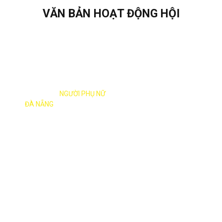
VĂN BẢN HOẠT ĐỘNG HỘI
XÂY DỰNG
NGƯỜI PHỤ NỮ
ĐÀ NẴNG
THỜI ĐẠI MỚI