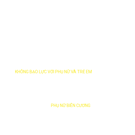
THÀNH PHỐ AN TOÀN
KHÔNG BẠO LỰC VỚI PHỤ NỮ VÀ TRẺ EM
ĐỒNG HÀNH CÙNG
PHỤ NỮ BIÊN CƯƠNG