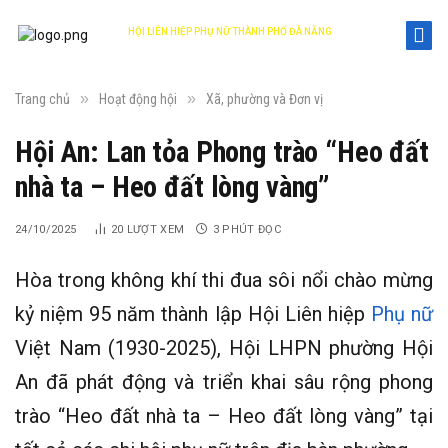
HỘI LIÊN HIỆP PHỤ NỮ THÀNH PHỐ ĐÀ NẴNG
DANANG WOMEN'S UNION
»
»
Trang chủ
Hoạt động hội
Xã, phường và Đơn vị
Hội An: Lan tỏa Phong trào “Heo đất
nhà ta – Heo đất lòng vàng”
24/10/2025
20
LƯỢT XEM
3 PHÚT ĐỌC
Hòa trong không khí thi đua sôi nổi chào mừng
kỷ niệm 95 năm thành lập Hội Liên hiệp
Phụ nữ
Việt Nam (1930-2025), Hội LHPN phường Hội
An đã phát động và triển khai sâu rộng phong
trào “Heo đất nhà ta – Heo đất lòng vàng” tại