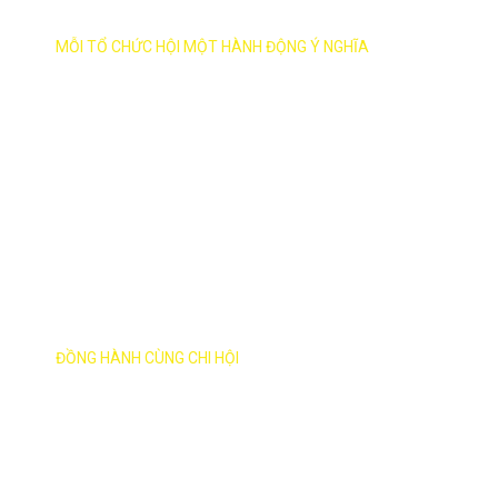
MỖI HỘI VIÊN MỘT CỬ CHỈ ĐẸP
MỖI TỔ CHỨC HỘI MỘT HÀNH ĐỘNG Ý NGHĨA
HƯỚNG VỀ CHI HỘI
ĐỒNG HÀNH CÙNG CHI HỘI