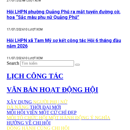
27/07/2026
8
LƯỢT XEM
Hội LHPN phường Quảng Phú ra mắt tuyến đường cờ,
hoa “Sắc màu phụ nữ Quảng Phú”
17/07/2026
10
LƯỢT XEM
Hội LHPN xã Tam Mỹ sơ kết công tác Hội 6 tháng đầu
năm 2026
11/07/2026
10
LƯỢT XEM
Search
LỊCH CÔNG TÁC
VĂN BẢN HOẠT ĐỘNG HỘI
XÂY DỰNG
NGƯỜI PHỤ NỮ
ĐÀ NẴNG
THỜI ĐẠI MỚI
MỖI HỘI VIÊN MỘT CỬ CHỈ ĐẸP
MỖI TỔ CHỨC HỘI MỘT HÀNH ĐỘNG Ý NGHĨA
HƯỚNG VỀ CHI HỘI
ĐỒNG HÀNH CÙNG CHI HỘI