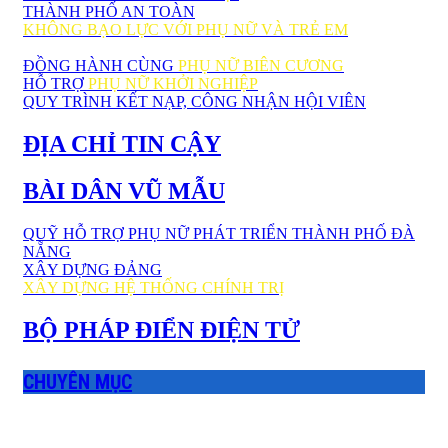
THÀNH PHỐ AN TOÀN
KHÔNG BẠO LỰC VỚI PHỤ NỮ VÀ TRẺ EM
ĐỒNG HÀNH CÙNG
PHỤ NỮ BIÊN CƯƠNG
HỖ TRỢ
PHỤ NỮ KHỞI NGHIỆP
QUY TRÌNH KẾT NẠP, CÔNG NHẬN HỘI VIÊN
ĐỊA CHỈ TIN CẬY
BÀI DÂN VŨ MẪU
QUỸ HỖ TRỢ PHỤ NỮ PHÁT TRIỂN THÀNH PHỐ ĐÀ
NẴNG
XÂY DỰNG ĐẢNG
XÂY DỰNG HỆ THỐNG CHÍNH TRỊ
BỘ PHÁP ĐIỂN ĐIỆN TỬ
CHUYÊN MỤC