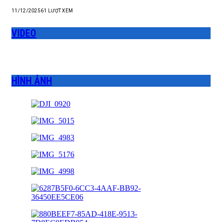
11/12/2025
61
LƯỢT XEM
VIDEO
HÌNH ẢNH