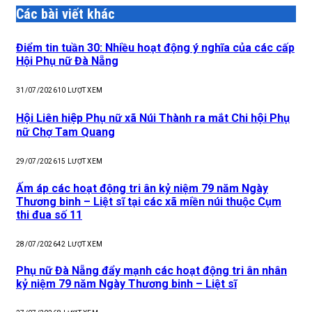
Các bài viết khác
Điểm tin tuần 30: Nhiều hoạt động ý nghĩa của các cấp
Hội Phụ nữ Đà Nẵng
31/07/2026
10
LƯỢT XEM
Hội Liên hiệp Phụ nữ xã Núi Thành ra mắt Chi hội Phụ
nữ Chợ Tam Quang
29/07/2026
15
LƯỢT XEM
Ấm áp các hoạt động tri ân kỷ niệm 79 năm Ngày
Thương binh – Liệt sĩ tại các xã miền núi thuộc Cụm
thi đua số 11
28/07/2026
42
LƯỢT XEM
Phụ nữ Đà Nẵng đẩy mạnh các hoạt động tri ân nhân
kỷ niệm 79 năm Ngày Thương binh – Liệt sĩ