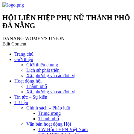
HỘI LIÊN HIỆP PHỤ NỮ THÀNH PHỐ
ĐÀ NẴNG
DANANG WOMEN'S UNION
Edit Content
Trang chủ
Giới thiệu
Giới thiệu chung
Lịch sử phát triển
Xã, phường và các đơn vị
Hoạt động hội
Thành phố
Xã, phường và các đơn vị
Tin tức – Sự kiện
Tư liệu
Chính sách – Pháp luật
Trung ương
Thành phố
Văn bản hoạt động Hội
TW Hội LHPN Việt Nam