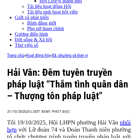
Hội LHPN thành phố
Tài liệu hoạt động Hội
Tài liệu sinh hoạt hội viên
Giới và phát triển
Bình đẳng giới
Phụ nữ tham chính
Gương điển hình
Đời sống & Xã hội
Thư viện số
Trang chủ
»
Hoạt động hội
»
Xã, phường và Đơn vị
Hải Vân: Đêm tuyên truyền
pháp luật “Thắm tình quân dân
– Thượng tôn pháp luật”
21/10/2025
20
LƯỢT XEM
1 PHÚT ĐỌC
Tối 19/10/2025, Hội LHPN phường Hải Vân
phối
hợp
với Lữ đoàn 74 và Đoàn Thanh niên phường
tổ chức chương trình tuyên truyền pháp luật với