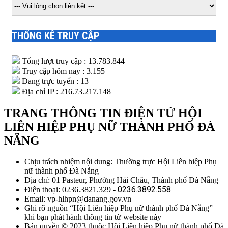
THỐNG KÊ TRUY CẬP
Tổng lượt truy cập : 13.783.844
Truy cập hôm nay : 3.155
Đang trực tuyến : 13
Địa chỉ IP : 216.73.217.148
TRANG THÔNG TIN ĐIỆN TỬ HỘI
LIÊN HIỆP PHỤ NỮ THÀNH PHỐ ĐÀ
NẴNG
Chịu trách nhiệm nội dung: Thường trực Hội Liên hiệp Phụ
nữ thành phố Đà Nẵng
Địa chỉ: 01 Pasteur, Phường Hải Châu, Thành phố Đà Nẵng
0236.3892.558
Điện thoại: 0236.3821.329 -
Email: vp-hlhpn@danang.gov.vn
Ghi rõ nguồn “Hội Liên hiệp Phụ nữ thành phố Đà Nẵng”
khi bạn phát hành thông tin từ website này
Bản quyền © 2023 thuộc Hội Liên hiệp Phụ nữ thành phố Đà