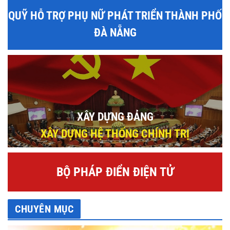
QUỸ HỖ TRỢ PHỤ NỮ PHÁT TRIỂN THÀNH PHỐ
ĐÀ NẴNG
XÂY DỰNG ĐẢNG
XÂY DỰNG HỆ THỐNG CHÍNH TRỊ
BỘ PHÁP ĐIỂN ĐIỆN TỬ
CHUYÊN MỤC