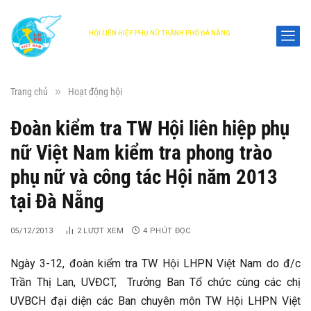
HỘI LIÊN HIỆP PHỤ NỮ THÀNH PHỐ ĐÀ NẴNG
DANANG WOMEN'S UNION
»
Trang chủ
Hoạt động hội
Đoàn kiểm tra TW Hội liên hiệp phụ
nữ Việt Nam kiểm tra phong trào
phụ nữ và công tác Hội năm 2013
tại Đà Nẵng
05/12/2013
2
LƯỢT XEM
4 PHÚT ĐỌC
Ngày 3-12, đoàn kiểm tra TW Hội LHPN Việt Nam do đ/c
Trần Thị Lan, UVĐCT, Trưởng Ban Tổ chức cùng các chị
UVBCH đại diện các Ban chuyên môn TW Hội LHPN Việt