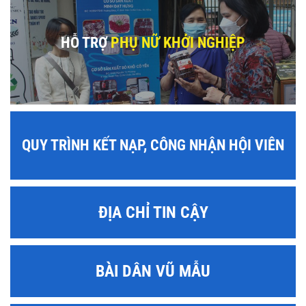
HỖ TRỢ
PHỤ NỮ KHỞI NGHIỆP
QUY TRÌNH KẾT NẠP, CÔNG NHẬN HỘI VIÊN
ĐỊA CHỈ TIN CẬY
BÀI DÂN VŨ MẪU