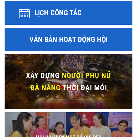
LỊCH CÔNG TÁC
VĂN BẢN HOẠT ĐỘNG HỘI
XÂY DỰNG
NGƯỜI PHỤ NỮ
ĐÀ NẴNG
THỜI ĐẠI MỚI