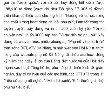
gọi thi đua ái quốc”, với số tiền huy động tiết kiệm được
188,610 tỷ đồng (vượt chỉ tiêu TW giao 37, 306 tỷ đồng);
triển khai có hiệu quả chương trình “Hướng về cơ sở, nâng
cao chất lượng hoạt động chi hội phụ nữ”; Làm tốt công tác
tuyên truyền, xây dựng và in ấn 500 cuốn kỷ yếu “Tôi kể
chuyện này”, in ấn 3000 tập san “Vì sự tiến bộ phụ nữ”, xây
dựng 52 chuyên mục, nhiều phóng sự “Phụ nữ và phát triển”
trên sóng DRT, VTV Đà Nẵng, ra mắt website Hội Nữ trí thức,
nâng cấp website phụ nữ Đà Nẵng; tổ chức các hoạt động
kỷ niệm các ngày lễ lớn của Đảng, đất nước và của Hội; đẩy
mạnh các hoạt động hỗ trợ phụ nữ phát triển kinh tế, giảm
nghèo, duy trì có hiệu quả các mô hình, các CTTĐ “3 trong 1”,
“Tiếp sức phụ nữ nghèo”, ‘Mái nhà xanh”, “Giải thưởng chi hội
phụ nữ tiêu biểu”…