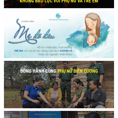
KHÔNG BẠO LỰC VỚI PHỤ NỮ VÀ TRẺ EM
ĐỒNG HÀNH CÙNG
PHỤ NỮ BIÊN CƯƠNG