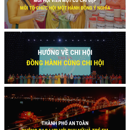
MỖI HỘI VIÊN MỘT CỬ CHỈ ĐẸP
MỖI TỔ CHỨC HỘI MỘT HÀNH ĐỘNG Ý NGHĨA
HƯỚNG VỀ CHI HỘI
ĐỒNG HÀNH CÙNG CHI HỘI
THÀNH PHỐ AN TOÀN