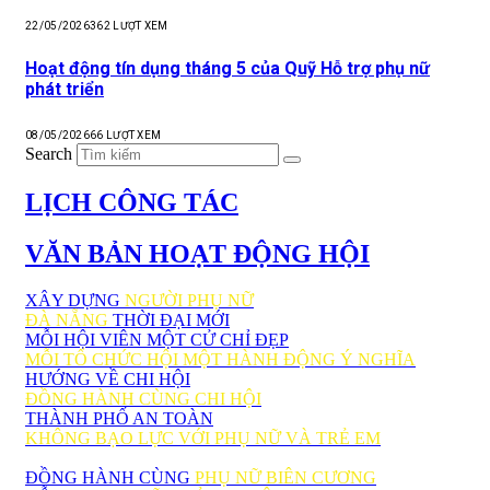
22/05/2026
362
LƯỢT XEM
Hoạt động tín dụng tháng 5 của Quỹ Hỗ trợ phụ nữ
phát triển
08/05/2026
66
LƯỢT XEM
Search
LỊCH CÔNG TÁC
VĂN BẢN HOẠT ĐỘNG HỘI
XÂY DỰNG
NGƯỜI PHỤ NỮ
ĐÀ NẴNG
THỜI ĐẠI MỚI
MỖI HỘI VIÊN MỘT CỬ CHỈ ĐẸP
MỖI TỔ CHỨC HỘI MỘT HÀNH ĐỘNG Ý NGHĨA
HƯỚNG VỀ CHI HỘI
ĐỒNG HÀNH CÙNG CHI HỘI
THÀNH PHỐ AN TOÀN
KHÔNG BẠO LỰC VỚI PHỤ NỮ VÀ TRẺ EM
ĐỒNG HÀNH CÙNG
PHỤ NỮ BIÊN CƯƠNG