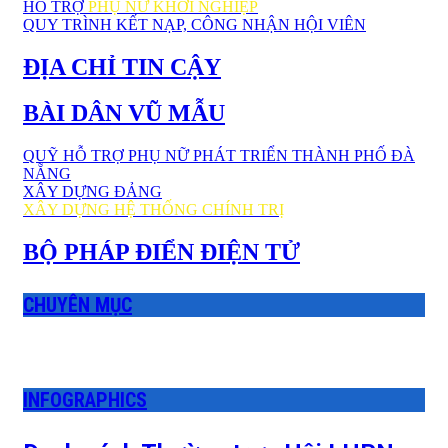
HỖ TRỢ
PHỤ NỮ KHỞI NGHIỆP
QUY TRÌNH KẾT NẠP, CÔNG NHẬN HỘI VIÊN
ĐỊA CHỈ TIN CẬY
BÀI DÂN VŨ MẪU
QUỸ HỖ TRỢ PHỤ NỮ PHÁT TRIỂN THÀNH PHỐ ĐÀ
NẴNG
XÂY DỰNG ĐẢNG
XÂY DỰNG HỆ THỐNG CHÍNH TRỊ
BỘ PHÁP ĐIỂN ĐIỆN TỬ
CHUYÊN MỤC
INFOGRAPHICS