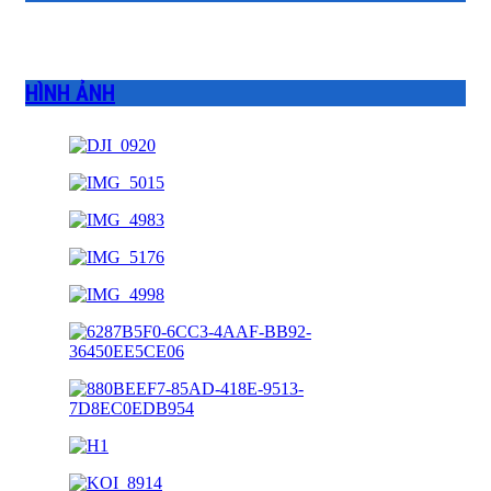
HÌNH ẢNH