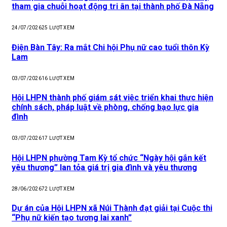
tham gia chuỗi hoạt động tri ân tại thành phố Đà Nẵng
24/07/2026
25
LƯỢT XEM
Điện Bàn Tây: Ra mắt Chi hội Phụ nữ cao tuổi thôn Kỳ
Lam
03/07/2026
16
LƯỢT XEM
Hội LHPN thành phố giám sát việc triển khai thực hiện
chính sách, pháp luật về phòng, chống bạo lực gia
đình
03/07/2026
17
LƯỢT XEM
Hội LHPN phường Tam Kỳ tổ chức “Ngày hội gắn kết
yêu thương” lan tỏa giá trị gia đình và yêu thương
28/06/2026
72
LƯỢT XEM
Dự án của Hội LHPN xã Núi Thành đạt giải tại Cuộc thi
“Phụ nữ kiến tạo tương lai xanh”