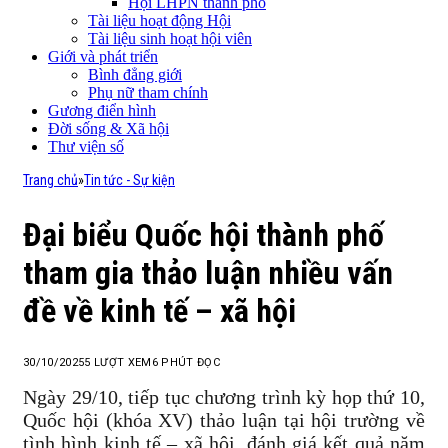
Hội LHPN thành phố
Tài liệu hoạt động Hội
Tài liệu sinh hoạt hội viên
Giới và phát triển
Bình đẳng giới
Phụ nữ tham chính
Gương điển hình
Đời sống & Xã hội
Thư viện số
Trang chủ
»
Tin tức - Sự kiện
Đại biểu Quốc hội thành phố
tham gia thảo luận nhiều vấn
đề về kinh tế – xã hội
30/10/2025
5
LƯỢT XEM
6 PHÚT ĐỌC
Ngày 29/10, tiếp tục chương trình kỳ họp thứ 10,
Quốc hội (khóa XV) thảo luận tại hội trường về
tình hình kinh tế – xã hội, đánh giá kết quả năm