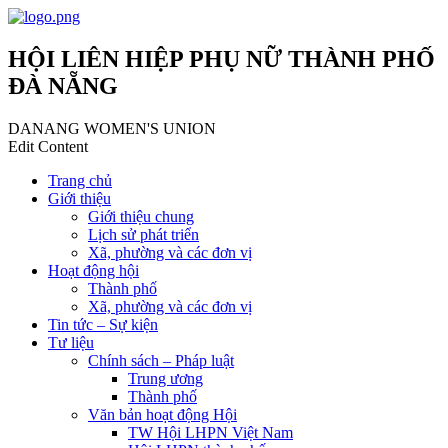
HỘI LIÊN HIỆP PHỤ NỮ THÀNH PHỐ
ĐÀ NẴNG
DANANG WOMEN'S UNION
Edit Content
Trang chủ
Giới thiệu
Giới thiệu chung
Lịch sử phát triển
Xã, phường và các đơn vị
Hoạt động hội
Thành phố
Xã, phường và các đơn vị
Tin tức – Sự kiện
Tư liệu
Chính sách – Pháp luật
Trung ương
Thành phố
Văn bản hoạt động Hội
TW Hội LHPN Việt Nam