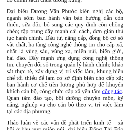
Đại biểu Dương Văn Phước kiến nghị các bộ,
ngành sớm ban hành văn bản hướng dẫn còn
thiếu, sửa đổi, bổ sung các quy định còn chồng
chéo; tập trung đẩy mạnh cải cách, đơn giản thủ
tục hành chính. Đầu tư, nâng cấp, đồng bộ cơ sở
vật chất, hạ tầng công nghệ thông tin cho cấp xã,
nhất là vùng sâu, vùng xa, miền núi, biên giới,
hải đảo. Đẩy mạnh ứng dụng công nghệ thông
tin, chuyển đổi số trong quản lý hành chính; khảo
sát thực tế, xây dựng vị trí việc làm, khung biên
chế tối thiểu để làm cơ sở định biên cho cấp xã;
ban hành cơ chế tiền lương phù hợp để khuyến
khích cán bộ, công chức cấp xã yên tâm
công tác
.
Quan tâm đào tạo, bồi dưỡng chuyên môn, kỹ
năng, nghiệp vụ cho cán bộ theo vị trí việc làm
tại các địa phương.
Thảo luận về các vấn đề phát triển kinh tế – xã
hội ở khu vực miền núi, đại biểu Đặng Thị Bảo