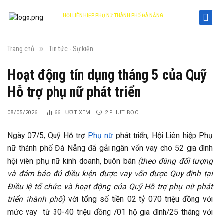
HỘI LIÊN HIỆP PHỤ NỮ THÀNH PHỐ ĐÀ NẴNG
DANANG WOMEN'S UNION
»
Trang chủ
Tin tức - Sự kiện
Hoạt động tín dụng tháng 5 của Quỹ
Hỗ trợ phụ nữ phát triển
08/05/2026
66
LƯỢT XEM
2 PHÚT ĐỌC
Ngày 07/5, Quỹ Hỗ trợ
Phụ nữ
phát triển, Hội Liên hiệp Phụ
nữ thành phố Đà Nẵng đã gải ngân vốn vay cho 52 gia đình
hội viên phụ nữ kinh doanh, buôn bán
(theo
đúng đối tượng
và đảm bảo đủ điều kiện được vay vốn được Quy định tại
Điều lệ tổ chức và hoạt động của Quỹ Hỗ trợ phụ nữ phát
triển thành phố)
với tổng số tiền 02 tỷ 070 triệu đồng với
mức vay từ 30-40 triệu đồng /01 hộ gia đình/25 tháng với