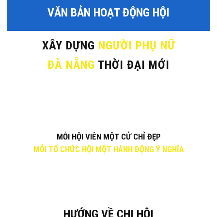
VĂN BẢN HOẠT ĐỘNG HỘI
XÂY DỰNG
NGƯỜI PHỤ NỮ
ĐÀ NẴNG
THỜI ĐẠI MỚI
MỖI HỘI VIÊN MỘT CỬ CHỈ ĐẸP
MỖI TỔ CHỨC HỘI MỘT HÀNH ĐỘNG Ý NGHĨA
HƯỚNG VỀ CHI HỘI