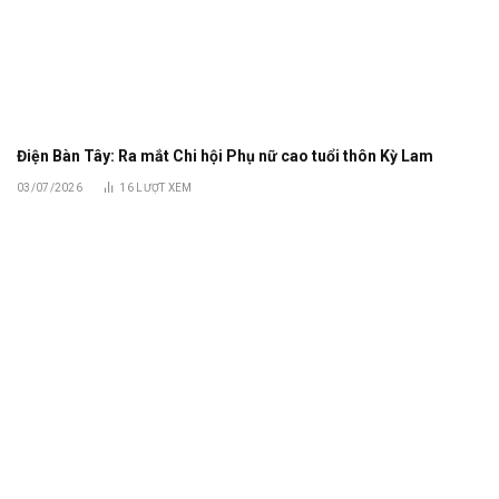
Điện Bàn Tây: Ra mắt Chi hội Phụ nữ cao tuổi thôn Kỳ Lam
03/07/2026
16
LƯỢT XEM