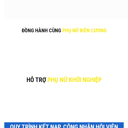
ĐỒNG HÀNH CÙNG
PHỤ NỮ BIÊN CƯƠNG
HỖ TRỢ
PHỤ NỮ KHỞI NGHIỆP
QUY TRÌNH KẾT NẠP, CÔNG NHẬN HỘI VIÊN