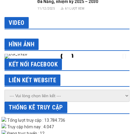
Đà Nẵng, nhiệm kỳ 2025 – 2030
11/12/2025
61
LƯỢT XEM
VIDEO
HÌNH ẢNH
KẾT NỐI FACEBOOK
LIÊN KẾT WEBSITE
THỐNG KÊ TRUY CẬP
Tổng lượt truy cập : 13.784.736
Truy cập hôm nay : 4.047
Đang trực tuyến : 12