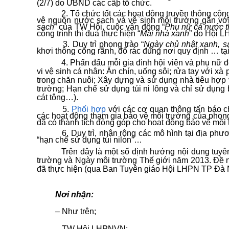
(2/7) do UBND các cấp tổ chức.
2. Tổ chức tốt các hoạt động truyền thông cộn
vệ nguồn nước sạch và vệ sinh môi trường gắn với
sạch
” của TW Hội, cuộc vận động “
Phụ nữ cả nước t
công trình thi đua thực hiện “
Mái nhà xanh
” do Hội L
3. Duy trì phong trào “
Ngày chủ nhật xanh, s
khơi thông cống rãnh, đổ rác đúng nơi quy định … tạ
4. Phấn đấu mỗi gia đình hội viên và phụ nữ đ
vi vệ sinh cá nhân: Ăn chín, uống sôi; rửa tay với x
trong chăn nuôi; Xây dựng và sử dụng nhà tiêu hợp v
trường; Hạn chế sử dụng túi ni lông và chỉ sử dụng b
cát tông…).
5.
Phối hợp
với các cơ quan thông tấn báo c
các hoạt động tham gia bảo vệ môi trường của phong
đã có thành tích đóng góp cho hoạt động bảo vệ môi
6. Duy trì, nhân rộng các mô hình tại địa phư
“hạn chế sử dụng túi nilon”…
Trên đây là một số định hướng nội dung tuy
trường và Ngày môi trường Thế giới năm 2013. Đề n
đã thực hiện (qua Ban Tuyên giáo Hội LHPN TP Đà
Nơi nhận
– Như t
– TW Hội LHPNVN;