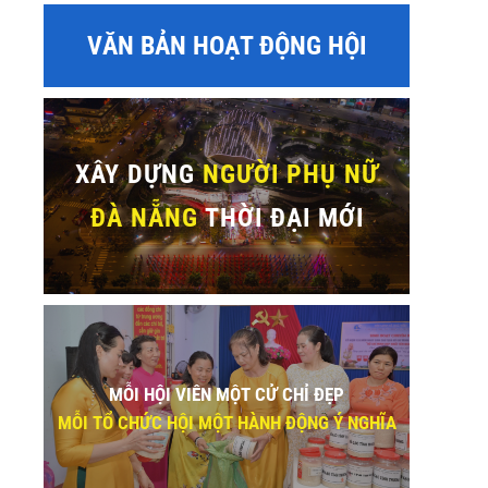
VĂN BẢN HOẠT ĐỘNG HỘI
XÂY DỰNG
NGƯỜI PHỤ NỮ
ĐÀ NẴNG
THỜI ĐẠI MỚI
MỖI HỘI VIÊN MỘT CỬ CHỈ ĐẸP
MỖI TỔ CHỨC HỘI MỘT HÀNH ĐỘNG Ý NGHĨA