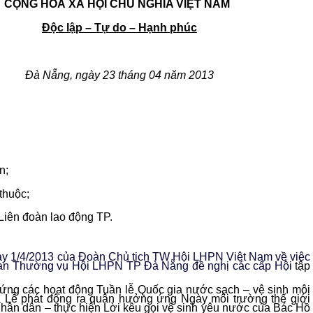
À XÃ HỘI CHỦ NGHĨA VIỆT NAM
Độc lập – Tự do – Hạnh phúc
TG
Đà Nẵng, ngày 23 tháng 04 năm 2013
n;
uộc;
àn lao động TP.
 1/4/2013 của Đoàn Chủ tịch TW Hội LHPN Việt Nam về việc
n Thường vụ Hội LHPN TP Đà Nẵng đề nghị các cấp Hội
tập
ng các hoạt động Tuần lễ Quốc gia nước sạch – vệ sinh môi
a Lễ phát động ra quân hưởng ứng Ngày môi trường thế giới
nhân dân – thực hiện Lời kêu gọi vệ sinh yêu nước của Bác Hồ