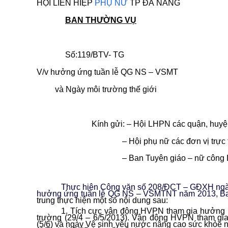
HỘI LIÊN HIỆP
PHỤ NỮ
TP ĐÀ NẴNG
CỘNG HO
BAN THƯỜNG VỤ
Số:119/BTV- 
V/v hưởng ứng tuần lễ QG NS – VSMT
và Ngày môi trường thế giới
Kính gửi: – Hội LHPN các quận, huyệ
– Hội phụ nữ các đơn vị trực th
– Ban Tuyên giáo – nữ công Liên đo
Thực hiện Công văn số 208/ĐCT – GĐXH ngày
hưởng ứng tuần lễ QG NS – VSMTNT năm 2013, Ba
trung thực hiện một số nội dung sau:
1. Tích cực vận động HVPN tham gia hưởng ứ
trường (29/4 – 6/5/2013). Vận động HVPN tham gi
(5/6) và ngày Vệ sinh yêu nước nâng cao sức khỏe 