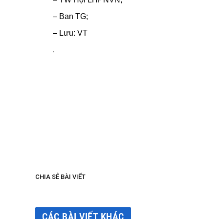
– Ban T
– Lưu: 
. (Đã
CHIA SẺ BÀI VIẾT
CÁC BÀI VIẾT KHÁC