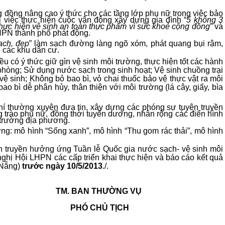
g đồng nâng cao ý thức cho các tầng lớp phụ nữ trong việc bảo
 việc thực hiện cuộc vận động xây dựng gia đình “
5 không 3
hực hiện vệ sinh an toàn thực phẩm vì sức khoẻ cộng đồng
” và
HPN thành phố phát động.
ạch, đẹp
” làm sạch đường làng ngõ xóm, phát quang bụi rậm,
i các khu dân cư.
ều có ý thức giữ gìn vệ sinh môi trường, thực hiện tốt các hành
à phòng; Sử dụng nước sạch trong sinh hoạt; Vệ sinh chuồng trại
ệ sinh; Không bỏ bao bì, vỏ chai thuốc bảo vệ thực vật ra môi
ao bì dễ phân hủy, thân thiện với môi trường (lá cây, giấy, bìa
hí thường xuyên đưa tin, xây dựng các phóng sự tuyên truyền
 trào phụ nữ, đồng thời tuyên dương, nhân rộng các điển hình
 trường địa phương.
ơng: mô hình “Sống xanh”, mô hình “Thu gom rác thải”, mô hình
ên truyền hưởng ứng Tuần lễ Quốc gia nước sạch- vệ sinh môi
ghị Hội LHPN các cấp triển khai thực hiện và báo cáo kết quả
 Nẵng)
trước ngày 10/5/2013
./.
:
TM. BAN THƯỜNG VỤ
rên;
PHÓ CHỦ TỊCH