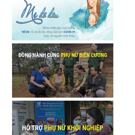
ĐỒNG HÀNH CÙNG
PHỤ NỮ BIÊN CƯƠNG
sApp
HỖ TRỢ
PHỤ NỮ KHỞI NGHIỆP