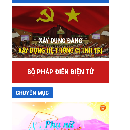
XÂY DỰNG ĐẢNG
XÂY DỰNG HỆ THỐNG CHÍNH TRỊ
BỘ PHÁP ĐIỂN ĐIỆN TỬ
CHUYÊN MỤC