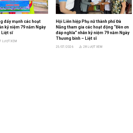
g đẩy mạnh các hoạt
Hội Liên hiệp Phụ nữ thành phố Đà
hân kỷ niệm 79 năm Ngày
Nẵng tham gia các hoạt động “Đền ơn
Liệt sĩ
đáp nghĩa” nhân kỷ niệm 79 năm Ngày
Thương binh – Liệt sĩ
7
LƯỢT XEM
25/07/2026
28
LƯỢT XEM