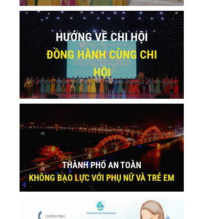
HƯỚNG VỀ CHI HỘI
ĐỒNG HÀNH CÙNG CHI
HỘI
THÀNH PHỐ AN TOÀN
KHÔNG BẠO LỰC VỚI PHỤ NỮ VÀ TRẺ EM