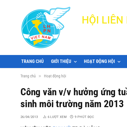
HỘI LIÊ
TRANG CHỦ
GIỚI THIỆU
HOẠT ĐỘNG HỘI
»
Trang chủ
Hoạt động hội
Công văn v/v hưởng ứng tu
sinh môi trường năm 2013
26/04/2013
6
LƯỢT XEM
9 PHÚT ĐỌC