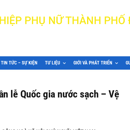
N HIỆP PHỤ NỮ THÀNH PHỐ
DANANG WOMEN'S UNION
TIN TỨC – SỰ KIỆN
TƯ LIỆU
GIỚI VÀ PHÁT TRIỂN
G
ần lễ Quốc gia nước sạch – Vệ