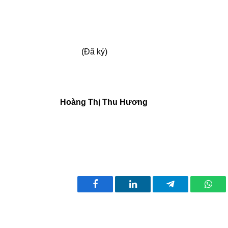
G;
VT
 ký)
Hoàng Thị Thu Hương
Facebook
LinkedIn
Telegram
What