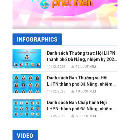
INFOGRAPHICS
Danh sách Thường trực Hội LHPN
thành phố Đà Nẵng, nhiệm kỳ 2025
– 2030
11/12/2025
72
LƯỢT XEM
Danh sách Ban Thường vụ Hội
LHPN thành phố Đà Nẵng, nhiệm
kỳ 2025 – 2030
11/12/2025
40
LƯỢT XEM
Danh sách Ban Chấp hành Hội
LHPN thành phố Đà Nẵng, nhiệm
kỳ 2025 – 2030
11/12/2025
61
LƯỢT XEM
VIDEO