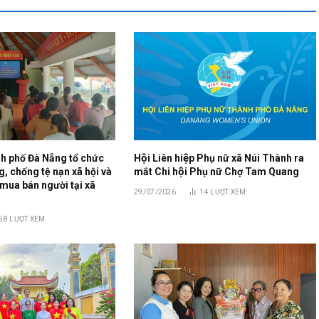
h phố Đà Nẵng tổ chức
Hội Liên hiệp Phụ nữ xã Núi Thành ra
, chống tệ nạn xã hội và
mắt Chi hội Phụ nữ Chợ Tam Quang
mua bán người tại xã
29/07/2026
14
LƯỢT XEM
58
LƯỢT XEM