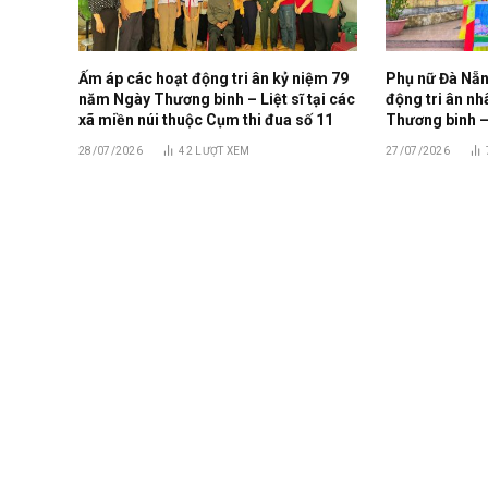
Ấm áp các hoạt động tri ân kỷ niệm 79
Phụ nữ Đà Nẵn
năm Ngày Thương binh – Liệt sĩ tại các
động tri ân n
xã miền núi thuộc Cụm thi đua số 11
Thương binh – 
28/07/2026
42
LƯỢT XEM
27/07/2026