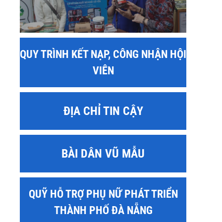
QUY TRÌNH KẾT NẠP, CÔNG NHẬN HỘI
VIÊN
ĐỊA CHỈ TIN CẬY
BÀI DÂN VŨ MẪU
QUỸ HỖ TRỢ PHỤ NỮ PHÁT TRIỂN
THÀNH PHỐ ĐÀ NẴNG