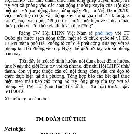
Hội LHPN các tỉnh/ thành thực hiện lồng ghép truyền thông rửa
tay với xà phòng vào các hoạt động thường xuyên của Hội đặc
biệt gắn với hoạt động chào mừng ngày Phụ nữ Việt Nam 20/10,
việc thực hiện cuộc vận động xây dựng gia đình “5 không, 3
sạch”, cuộc vận động “Phụ nữ cả nước thực hiện vệ sinh an toàn
thực phẩm vì sức khỏe gia đình và cộng đồng”.
Riêng TW Hội LHPN Việt Nam sẽ
phối hợp
với TT
Quốc gia nước sạch nông thôn, một số tổ chức quốc tế và Hội
LHPN thành phố Hải Phòng tổ chức lễ phát động Rửa tay với xà
phòng tại Hải Phòng vào dịp Ngày thế giới rửa tay với xà phòng
năm nay.
Trên đây là một số định hướng nội dung hoạt động hưởng
ứng Ngày thế giới Rửa tay với xà phòng, đề nghị Hội LHPN tỉnh/
thành, đơn vị trực thuộc căn cứ nội dung công văn chỉ đạo tổ
chức thực hiện tại địa phương. Tổng hợp báo cáo kết quả thực
hiện theo mẫu báo cáo trong Sổ tay lồng ghép rửa tay với xà
phòng về TW Hội (qua Ban Gia đình – Xã hội) trước ngày
5/11/2012.
Xin trân trọng cảm ơn./.
TM. ĐOÀN CHỦ TỊCH
Nơi nhận: