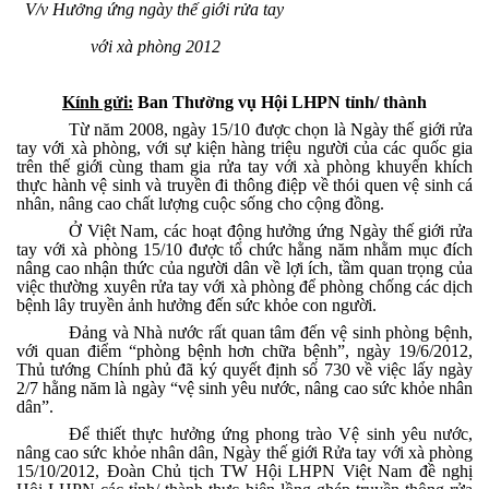
V/v Hưởng ứng ngày thế giới rửa tay
với xà phòng 2012
Kính gửi:
Ban Thường vụ Hội LHPN tỉnh/ thành
Từ năm 2008, ngày 15/10 được chọn là Ngày thế giới rửa
tay với xà phòng, với sự kiện hàng triệu người của các quốc gia
trên thế giới cùng tham gia rửa tay với xà phòng khuyến khích
thực hành vệ sinh và truyền đi thông điệp về thói quen vệ sinh cá
nhân, nâng cao chất lượng cuộc sống cho cộng đồng.
Ở Việt Nam, các hoạt động hưởng ứng Ngày thế giới rửa
tay với xà phòng 15/10 được tổ chức hằng năm nhằm mục đích
nâng cao nhận thức của người dân về lợi ích, tầm quan trọng của
việc thường xuyên rửa tay với xà phòng để phòng chống các dịch
bệnh lây truyền ảnh hưởng đến sức khỏe con người.
Đảng và Nhà nước rất quan tâm đến vệ sinh phòng bệnh,
với quan điểm “phòng bệnh hơn chữa bệnh”, ngày 19/6/2012,
Thủ tướng Chính phủ đã ký quyết định số 730 về việc lấy ngày
2/7 hằng năm là ngày “vệ sinh yêu nước, nâng cao sức khỏe nhân
dân”.
Để thiết thực hưởng ứng phong trào Vệ sinh yêu nước,
nâng cao sức khỏe nhân dân, Ngày thế giới Rửa tay với xà phòng
15/10/2012, Đoàn Chủ tịch TW Hội LHPN Việt Nam đề nghị