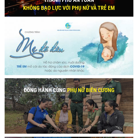
KHÔNG BẠO LỰC VỚI PHỤ NỮ VÀ TRẺ EM
ĐỒNG HÀNH CÙNG
PHỤ NỮ BIÊN CƯƠNG