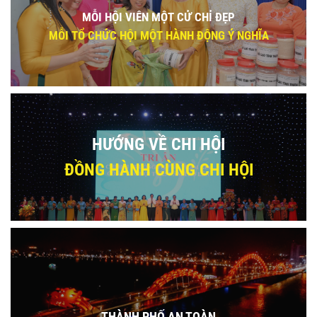
MỖI HỘI VIÊN MỘT CỬ CHỈ ĐẸP
MỖI TỔ CHỨC HỘI MỘT HÀNH ĐỘNG Ý NGHĨA
HƯỚNG VỀ CHI HỘI
ĐỒNG HÀNH CÙNG CHI HỘI
THÀNH PHỐ AN TOÀN