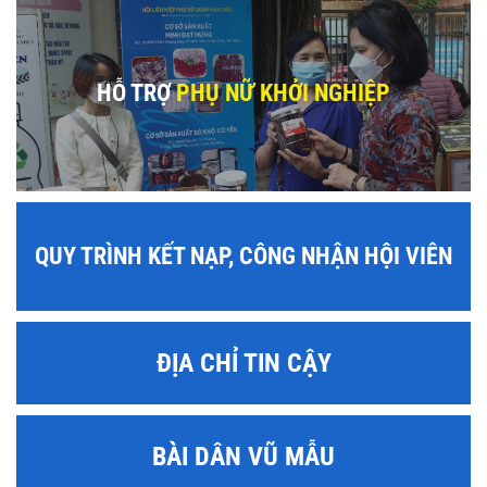
HỖ TRỢ
PHỤ NỮ KHỞI NGHIỆP
QUY TRÌNH KẾT NẠP, CÔNG NHẬN HỘI VIÊN
ĐỊA CHỈ TIN CẬY
BÀI DÂN VŨ MẪU