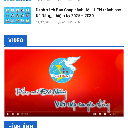
Danh sách Ban Chấp hành Hội LHPN thành phố
Đà Nẵng, nhiệm kỳ 2025 – 2030
11/12/2025
61
LƯỢT XEM
VIDEO
HÌNH ẢNH