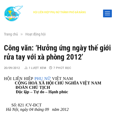
HỘI LIÊN HIỆP PHỤ NỮ THÀNH PHỐ ĐÀ NẴNG
DANANG WOMEN'S UNION
»
Trang chủ
Hoạt động hội
Công văn: ‘Hưởng ứng ngày thế giới
rửa tay với xà phòng 2012’
20/09/2012
1
LƯỢT XEM
7 PHÚT ĐỌC
HỘI LIÊN HIỆP
PHỤ NỮ
VIỆT NA
CỘNG
HOÀ XÃ HỘI CHỦ NGHĨA VIỆT
NAM
ĐOÀN CHỦ TỊCH
Độc lập – Tự do – Hạnh phúc
­­­­­­­­­­­­­­­
Số: 821 /CV-ĐCT
Hà Nội, ngày 04 tháng 09 năm 2012