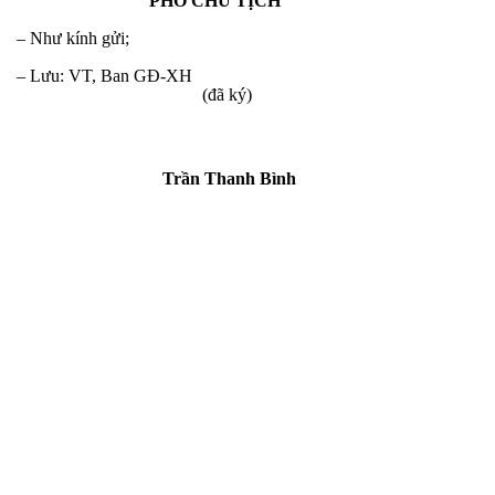
PHÓ CHỦ TỊCH
– Như kính gửi;
– Lưu: VT, Ban GĐ-XH
(đã ký)
Trần Thanh Bình