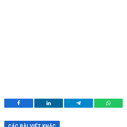
Facebook
LinkedIn
Telegram
WhatsA
CÁC BÀI VIẾT KHÁC