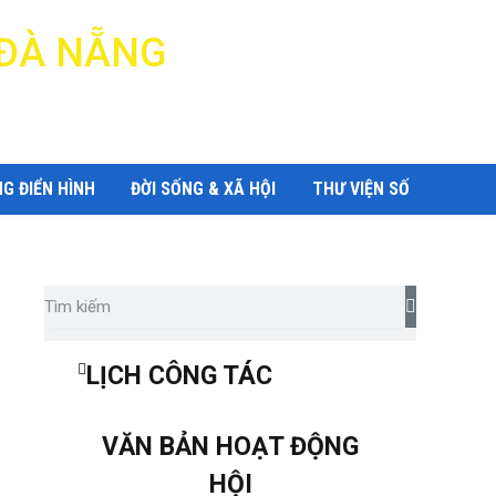
 ĐÀ NẴNG
G ĐIỂN HÌNH
ĐỜI SỐNG & XÃ HỘI
THƯ VIỆN SỐ
LỊCH CÔNG TÁC
VĂN BẢN HOẠT ĐỘNG
HỘI