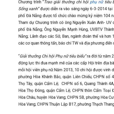
Chương trình “
Trao giải thưởng chi hội
phụ nữ
tiêu 
Sống xanh”
được diễn ra vào sáng ngày 6-3-2014 tại
phố Đà Nẵng được tổ chức chào mừng kỷ niệm 104 nă
Tham dự Chương trình có ông Nguyễn Xuân Anh- UV 
phố Đà Nẵng; Ông Nguyễn Mạnh Hùng, UVBTV Thành 
Nẵng; Lãnh đạo các Sở, Ban, ngành đoàn thể và hơn 
các cơ quan thông tấn, báo chí TW và địa phương đến d
“
Giải thưởng Chi hội Phụ nữ tiêu biểu
”
ra đời từ năm 20
động lực thi đua mạnh mẽ của các cấp Hội trên địa bà
mỗi hội viên phụ nữ.Năm 2013, 10 chi hội được vinh d
phường Hòa Khánh Bắc, quận Liên Chiểu; CHPN số 4
Thọ Tây, quận Cẩm Lệ; CHPN số 6, Quang Thành 4A,
Hòa Thọ Đông, quận Cẩm Lệ; CHPN thôn Cẩm Toại Đ
Hòa Châu, huyện Hòa Vang; CHPN 5B, phường Hòa Cườ
Hòa Vang; CHPN Thuận Lập B17, phường Thạch Thang,