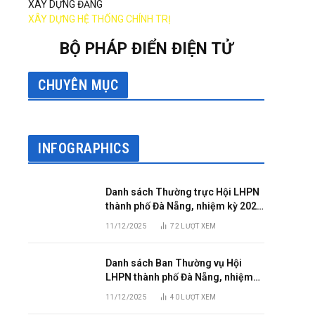
XÂY DỰNG ĐẢNG
XÂY DỰNG HỆ THỐNG CHÍNH TRỊ
BỘ PHÁP ĐIỂN ĐIỆN TỬ
CHUYÊN MỤC
INFOGRAPHICS
Danh sách Thường trực Hội LHPN
thành phố Đà Nẵng, nhiệm kỳ 2025
– 2030
11/12/2025
72
LƯỢT XEM
Danh sách Ban Thường vụ Hội
LHPN thành phố Đà Nẵng, nhiệm
kỳ 2025 – 2030
11/12/2025
40
LƯỢT XEM