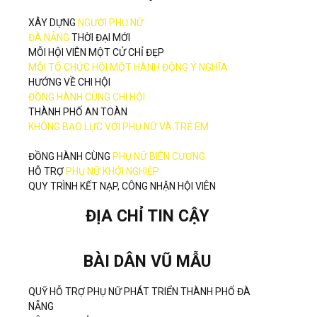
XÂY DỰNG
NGƯỜI PHỤ NỮ
ĐÀ NẴNG
THỜI ĐẠI MỚI
MỖI HỘI VIÊN MỘT CỬ CHỈ ĐẸP
MỖI TỔ CHỨC HỘI MỘT HÀNH ĐỘNG Ý NGHĨA
HƯỚNG VỀ CHI HỘI
ĐỒNG HÀNH CÙNG CHI HỘI
THÀNH PHỐ AN TOÀN
KHÔNG BẠO LỰC VỚI PHỤ NỮ VÀ TRẺ EM
ĐỒNG HÀNH CÙNG
PHỤ NỮ BIÊN CƯƠNG
HỖ TRỢ
PHỤ NỮ KHỞI NGHIỆP
QUY TRÌNH KẾT NẠP, CÔNG NHẬN HỘI VIÊN
ĐỊA CHỈ TIN CẬY
BÀI DÂN VŨ MẪU
QUỸ HỖ TRỢ PHỤ NỮ PHÁT TRIỂN THÀNH PHỐ ĐÀ
NẴNG