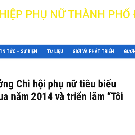
N HIỆP PHỤ NỮ THÀNH PHỐ
DANANG WOMEN'S UNION
TIN TỨC – SỰ KIỆN
TƯ LIỆU
GIỚI VÀ PHÁT TRIỂN
GƯƠN
ởng Chi hội phụ nữ tiêu biểu
ua năm 2014 và triển lãm “Tôi