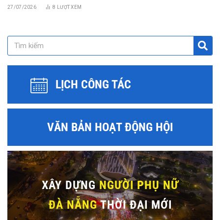
27/07/2026
8
LƯỢT XEM
LỊCH CÔNG TÁC
VĂN BẢN HOẠT ĐỘNG HỘI
XÂY DỰNG
NGƯỜI PHỤ NỮ
ĐÀ NẴNG
THỜI ĐẠI MỚI