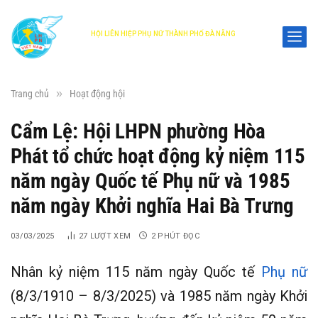
HỘI LIÊN HIỆP PHỤ NỮ THÀNH PHỐ ĐÀ NẴNG
DANANG WOMEN'S UNION
»
Trang chủ
Hoạt động hội
Cẩm Lệ: Hội LHPN phường Hòa
Phát tổ chức hoạt động kỷ niệm 115
năm ngày Quốc tế Phụ nữ và 1985
năm ngày Khởi nghĩa Hai Bà Trưng
03/03/2025
27
LƯỢT XEM
2 PHÚT ĐỌC
Nhân kỷ niệm 115 năm ngày Quốc tế
Phụ nữ
(8/3/1910 – 8/3/2025) và 1985 năm ngày Khởi