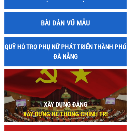
BÀI DÂN VŨ MẪU
QUỸ HỖ TRỢ PHỤ NỮ PHÁT TRIỂN THÀNH PHỐ
ĐÀ NẴNG
XÂY DỰNG ĐẢNG
XÂY DỰNG HỆ THỐNG CHÍNH TRỊ