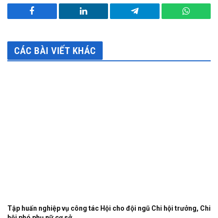
Facebook
LinkedIn
Telegram
WhatsA
CÁC BÀI VIẾT KHÁC
Tập huấn nghiệp vụ công tác Hội cho đội ngũ Chi hội trưởng, Chi
hội phó phụ nữ cơ sở