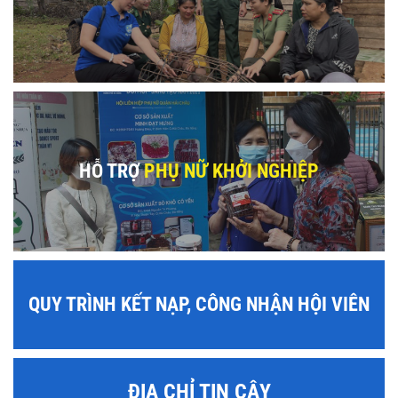
HỖ TRỢ
PHỤ NỮ KHỞI NGHIỆP
QUY TRÌNH KẾT NẠP, CÔNG NHẬN HỘI VIÊN
ĐỊA CHỈ TIN CẬY