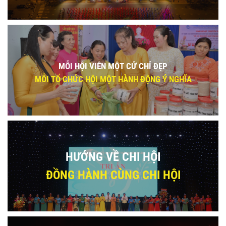
MỖI HỘI VIÊN MỘT CỬ CHỈ ĐẸP
MỖI TỔ CHỨC HỘI MỘT HÀNH ĐỘNG Ý NGHĨA
HƯỚNG VỀ CHI HỘI
ĐỒNG HÀNH CÙNG CHI HỘI