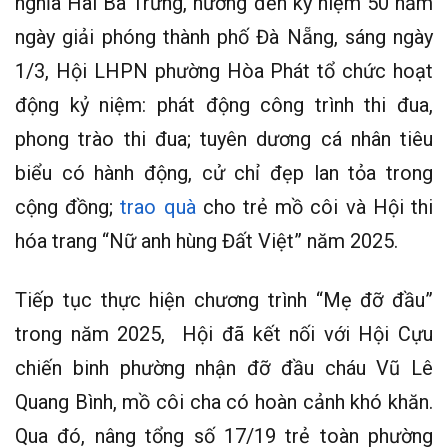
nghĩa Hai Bà Trưng, hướng đến kỷ niệm 50 năm
ngày giải phóng thành phố Đà Nẵng, sáng ngày
1/3, Hội LHPN phường Hòa Phát tổ chức hoạt
động kỷ niệm: phát động công trình thi đua,
phong trào thi đua; tuyên dương cá nhân tiêu
biểu có hành động, cử chỉ đẹp lan tỏa trong
cộng đồng;
trao quà
cho trẻ mồ côi và Hội thi
hóa trang “Nữ anh hùng Đất Việt” năm 2025.
Tiếp tục thực hiện chương trình “Mẹ đỡ đầu”
trong năm 2025, Hội đã kết nối với Hội Cựu
chiến binh phường nhận đỡ đầu cháu Vũ Lê
Quang Bình, mồ côi cha có hoàn cảnh khó khăn.
Qua đó, nâng tổng số 17/19 trẻ toàn phường