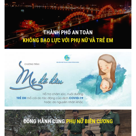
THÀNH PHỐ AN TOÀN
KHÔNG BẠO LỰC VỚI PHỤ NỮ VÀ TRẺ EM
ĐỒNG HÀNH CÙNG
PHỤ NỮ BIÊN CƯƠNG