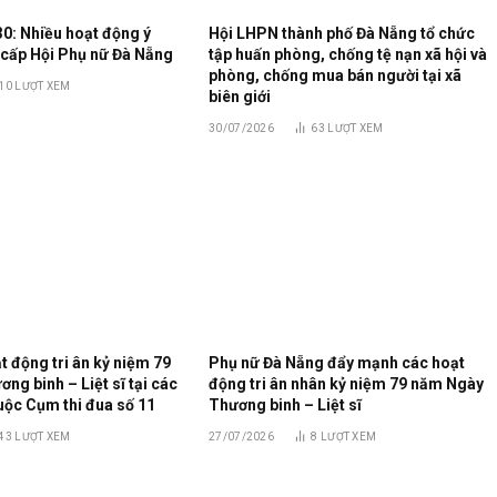
30: Nhiều hoạt động ý
Hội LHPN thành phố Đà Nẵng tổ chức
 cấp Hội Phụ nữ Đà Nẵng
tập huấn phòng, chống tệ nạn xã hội và
phòng, chống mua bán người tại xã
10
LƯỢT XEM
biên giới
30/07/2026
63
LƯỢT XEM
 động tri ân kỷ niệm 79
Phụ nữ Đà Nẵng đẩy mạnh các hoạt
g binh – Liệt sĩ tại các
động tri ân nhân kỷ niệm 79 năm Ngày
uộc Cụm thi đua số 11
Thương binh – Liệt sĩ
43
LƯỢT XEM
27/07/2026
8
LƯỢT XEM