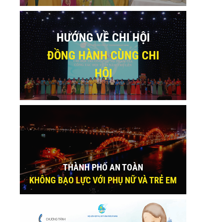
HƯỚNG VỀ CHI HỘI
ĐỒNG HÀNH CÙNG CHI
HỘI
sApp
THÀNH PHỐ AN TOÀN
KHÔNG BẠO LỰC VỚI PHỤ NỮ VÀ TRẺ EM