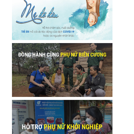
ĐỒNG HÀNH CÙNG
PHỤ NỮ BIÊN CƯƠNG
HỖ TRỢ
PHỤ NỮ KHỞI NGHIỆP