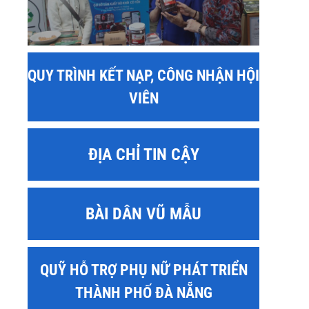
QUY TRÌNH KẾT NẠP, CÔNG NHẬN HỘI
VIÊN
ĐỊA CHỈ TIN CẬY
BÀI DÂN VŨ MẪU
QUỸ HỖ TRỢ PHỤ NỮ PHÁT TRIỂN
THÀNH PHỐ ĐÀ NẴNG