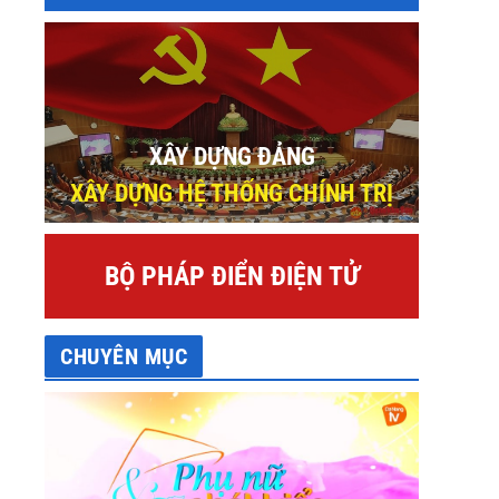
XÂY DỰNG ĐẢNG
XÂY DỰNG HỆ THỐNG CHÍNH TRỊ
BỘ PHÁP ĐIỂN ĐIỆN TỬ
CHUYÊN MỤC