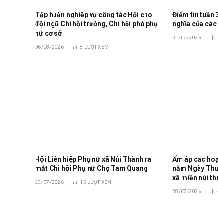
Tập huấn nghiệp vụ công tác Hội cho
Điểm tin tuần 
đội ngũ Chi hội trưởng, Chi hội phó phụ
nghĩa của các
nữ cơ sở
31/07/2026
06/08/2026
8
LƯỢT XEM
Hội Liên hiệp Phụ nữ xã Núi Thành ra
Ấm áp các hoạt
mắt Chi hội Phụ nữ Chợ Tam Quang
năm Ngày Thươn
xã miền núi th
29/07/2026
15
LƯỢT XEM
28/07/2026