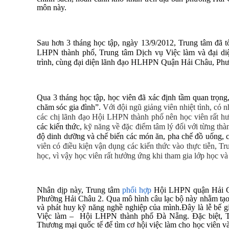
môn này.
Sau hơn 3 tháng học tập, ngày 13/9/2012, Trung tâm đã t
LHPN thành phố, Trung tâm Dịch vụ Việc làm và đại diệ
trình, cùng đại diện lãnh đạo HLHPN Quận Hải Châu, Phườ
Qua 3 tháng học tập, học viên đã xác định tầm quan trọng
chăm sóc gia đình”.
Với đội ngũ giảng viên nhiệt tình, có 
các chị lãnh đạo Hội LHPN thành phố nên học viên rất hư
các kiến thức,
kỹ năng về đặc điểm tâm lý đối với từng thà
độ dinh dưỡng và chế biến các món ăn, pha chế đồ uống, c
viên có điều kiện vận dụng các kiến thức vào thực tiễn, T
học, vì vậy học viên rất hưởng ứng khi tham gia lớp học và t
Nhân dịp này, Trung tâm
phối hợp
Hội LHPN quận Hải Châ
Phường Hải Châu 2. Qua mô hình câu lạc bộ này nhằm tạo đi
và phát huy kỹ năng nghề nghiệp của mình.
Đây là lễ bế g
Việc làm – Hội LHPN thành phố Đà Nẵng. Đặc biệt, Tr
Thương mại quốc tế để tìm cơ hội việc làm cho học viên và 