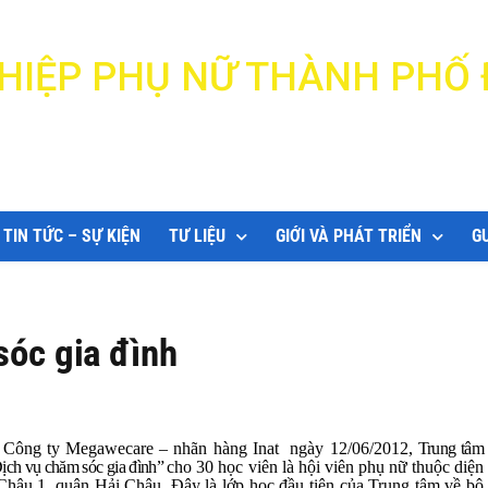
N HIỆP PHỤ NỮ THÀNH PHỐ
DANANG WOMEN'S UNION
TIN TỨC – SỰ KIỆN
TƯ LIỆU
GIỚI VÀ PHÁT TRIỂN
G
sóc gia đình
Công ty Megawecare – nhãn hàng Inat
ngày 12/06/2012,
Trung tâm
ịch vụ chăm sóc gia đình”
cho 30 học viên là hội viên phụ nữ thuộc diện
Châu 1, quận Hải Châu. Đây là lớp học đầu tiên của Trung tâm về bộ