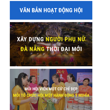
VĂN BẢN HOẠT ĐỘNG HỘI
XÂY DỰNG
NGƯỜI PHỤ NỮ
ĐÀ NẴNG
THỜI ĐẠI MỚI
MỖI HỘI VIÊN MỘT CỬ CHỈ ĐẸP
MỖI TỔ CHỨC HỘI MỘT HÀNH ĐỘNG Ý NGHĨA