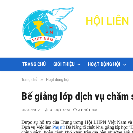
HỘI LIÊ
TRANG CHỦ
GIỚI THIỆU
HOẠT ĐỘNG HỘI
»
Trang chủ
Hoạt động hội
Bế giảng lớp dịch vụ chăm 
26/09/2012
3
LƯỢT XEM
3 PHÚT ĐỌC
Được sự hỗ trợ của Trung ương Hội LHPN Việt Nam và 
Dịch vụ Việc làm
Phụ nữ
Đà Nẵng tổ chức khai giảng lớp học “D
chính sách, hoàn cảnh khó khăn trên địa bàn phường Hải 