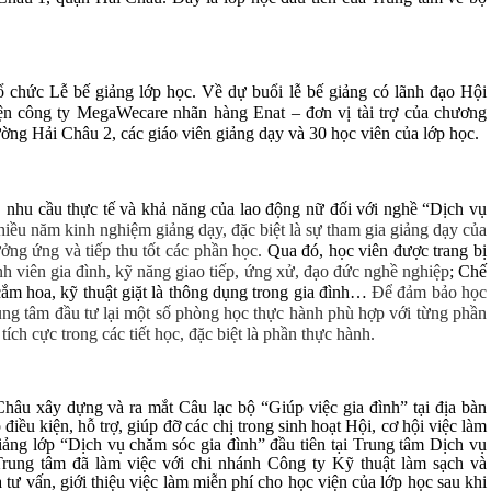
ổ chức Lễ bế giảng lớp học. Về dự buổi lễ bế giảng có lãnh đạo Hội
n công ty MegaWecare nhãn hàng Enat – đơn vị tài trợ của chương
ng Hải Châu 2, các giáo viên giảng dạy và 30 học viên của lớp học.
, nhu cầu thực tế và khả năng của lao động nữ đối với nghề “Dịch vụ
nhiều năm kinh nghiệm giảng dạy, đặc biệt là sự tham gia giảng dạy của
ởng ứng và tiếp thu tốt các phần học.
Qua đó, học viên được trang bị
nh viên gia đình, kỹ năng giao tiếp, ứng xử, đạo đức nghề nghiệp
; Chế
ắm hoa, kỹ thuật giặt là thông dụng trong gia đình…
Để đảm bảo học
rung tâm đầu tư lại một số phòng học thực hành phù hợp với từng phần
ích cực trong các tiết học, đặc biệt là phần thực hành.
u xây dựng và ra mắt Câu lạc bộ “Giúp việc gia đình” tại địa bàn
ều kiện, hỗ trợ, giúp đỡ các chị trong sinh hoạt Hội, cơ hội việc làm
iảng lớp “Dịch vụ chăm sóc gia đình” đầu tiên tại Trung tâm Dịch vụ
ung tâm đã làm việc với chi nhánh Công ty Kỹ thuật làm sạch và
tư vấn, giới thiệu việc làm miễn phí cho học viện của lớp học sau khi