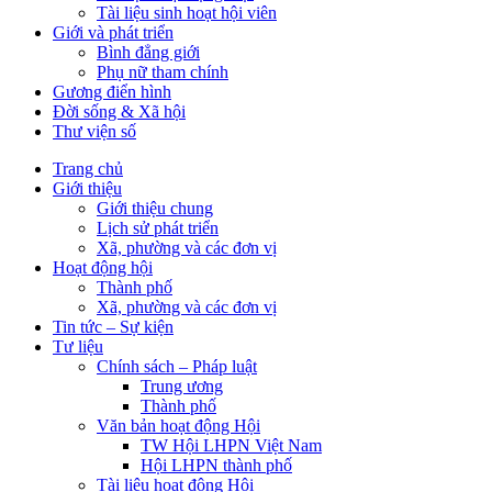
Tài liệu sinh hoạt hội viên
Giới và phát triển
Bình đẳng giới
Phụ nữ tham chính
Gương điển hình
Đời sống & Xã hội
Thư viện số
Trang chủ
Giới thiệu
Giới thiệu chung
Lịch sử phát triển
Xã, phường và các đơn vị
Hoạt động hội
Thành phố
Xã, phường và các đơn vị
Tin tức – Sự kiện
Tư liệu
Chính sách – Pháp luật
Trung ương
Thành phố
Văn bản hoạt động Hội
TW Hội LHPN Việt Nam
Hội LHPN thành phố
Tài liệu hoạt động Hội