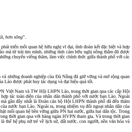
úi, hơn sông
”.
hát triển mối quan hệ hữu nghị vĩ đại, tình đoàn kết đặc biệt và hợp
 Lào mà từ trái tim mình, những tình cảm hữu nghị nồng thắm đã được
những chuyến viếng thăm, làm việc chính thức giữa thành phố với các
nh và những doanh nghiệp của Đà Nẵng đã giữ vững và mở rộng quan
a Lào được phát huy tác dụng và đạt hiệu quả tốt.
LHPN Việt Nam và TW Hội LHPN Lào, trong thời gian qua các cấp Hội
 hợp tác toàn diện của nhân dân thành phố với nước bạn Lào. Ngoài
 mà gần đây nhất là Đoàn cán bộ Hội LHPN thành phố đã đến thăm
ủa nước bạn Lào. Ngoài ra, trong nhiệm vụ đối ngoại nhân dân của
hặt mối quan hệ bền vững giữa PN hai nước, giữa hai dân tộc. Trong
c trong thời gian qua với hàng ngàn HVPN tham gia. Và trong thời gian
 là thế hệ phụ nữ trẻ về lịch sử, đất nước, con người, nền văn hóa và