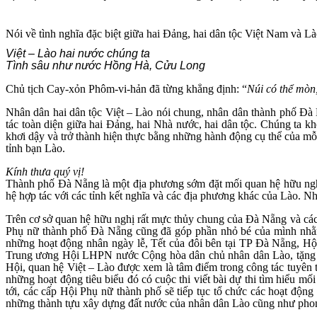
Nói về tình nghĩa đặc biệt giữa hai Đảng, hai dân tộc Việt Nam và L
Việt – Lào hai nước chúng ta
Tình sâu như nước Hồng Hà, Cửu Long
Chủ tịch Cay-xỏn Phôm-vi-hản đã từng khẳng định: “
Núi có thể mòn,
Nhân dân hai dân tộc Việt – Lào nói chung, nhân dân thành phố Đà Nẵ
tác toàn diện giữa hai Đảng, hai Nhà nước, hai dân tộc. Chúng ta k
khơi dậy và trở thành hiện thực bằng những hành động cụ thể của mỗ
tỉnh bạn Lào.
Kính thưa quý vị!
Thành phố Đà Nẵng là một địa phương sớm đặt mối quan hệ hữu ngh
hệ hợp tác với các tỉnh kết nghĩa và các địa phương khác của Lào. N
Trên cơ sở quan hệ hữu nghị rất mực thủy chung của Đà Nẵng và cá
Phụ nữ thành phố Đà Nẵng cũng đã góp phần nhỏ bé của mình nhằm t
những hoạt động nhân ngày lễ, Tết của đôi bên tại TP Đà Nẵng, H
Trung ương Hội LHPN nước Cộng hòa dân chủ nhân dân Lào, tặng q
Hội, quan hệ Việt – Lào được xem là tâm điểm trong công tác tuyên
những hoạt động tiêu biểu đó có cuộc thi viết bài dự thi tìm hiểu
tới, các cấp Hội Phụ nữ thành phố sẽ tiếp tục tổ chức các hoạt động 
những thành tựu xây dựng đất nước của nhân dân Lào cũng như pho