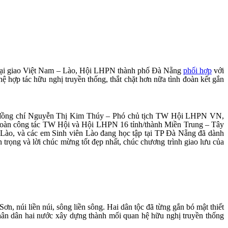
ngoại giao Việt Nam – Lào, Hội LHPN thành phố Đà Nẵng
phối hợp
với
 hợp tác hữu nghị truyền thống, thắt chặt hơn nữa tình đoàn kết gắn
tới đồng chí Nguyễn Thị Kim Thúy – Phó chủ tịch TW Hội LHPN VN,
 đoàn công tác TW Hội và Hội LHPN 16 tỉnh/thành Miền Trung – Tây
ào, và các em Sinh viên Lào đang học tập tại TP Đà Nẵng đã dành
n trọng và lời chúc mừng tốt đẹp nhất, chúc chương trình giao lưu của
, núi liền núi, sông liền sông. Hai dân tộc đã từng gắn bó mật thiết
hân dân hai nước xây dựng thành mối quan hệ hữu nghị truyền thống