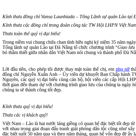
Kính thưa đồng chí Vansa Launhiada – Tổng Lãnh sự quán Lào tại
Kính thưa các đồng chí trong đoàn công tác TW Hội LHPN Việt Na
Thưa toàn thể quý vị đại biểu!
Trong niềm vui chung chứa chan tình hữu nghị kỷ niệm 35 năm ngà
Tổng lãnh sự quán Lào tại Đà Nẵng tổ chức chương trình “
Giao lưu
bó thắm thiết giữa nhân dân Việt Nam nói chung và thành phố Đà Nẵ
Lời đầu tiên, cho phép tôi được thay mặt toàn thể chị, em
phụ nữ
thà
đồng chí Nguyễn Xuân Anh – Ủy viên dự khuyết Ban Chấp hành
Nguyên, các quý vị đại biểu cùng cán bộ, hội viên các cấp Hội 
thời gian đến tham dự với chương trình giao lưu của chúng ta ngày hô
chúng ta sẽ thành công tốt đẹp.
Kính thưa quý vị đại biểu!
Thưa các vị khách quý!
Việt Nam – Lào là hai nước láng giềng có quan hệ đặc biệt tốt đẹp từ 
với nhau trong giai đoạn đấu tranh giải phóng dân tộc cũng như x
đặc biệt suốt 50 năm qua và theo năm tháng, quan hệ vốn đẹp đẽ ấy l