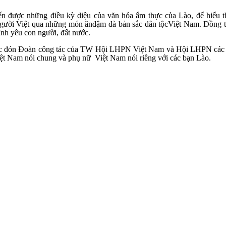
n được những điều kỳ diệu của văn hóa ẩm thực của Lào, để hiểu t
người Việt qua những món ănđậm đà bản sắc dân tộcViệt Nam. Đồng 
tình yêu con người, đất nước.
ợc đón Đoàn công tác của TW Hội LHPN Việt Nam và Hội LHPN các Tỉ
Việt Nam nói chung và phụ nữ Việt Nam nói riêng với các bạn Lào.