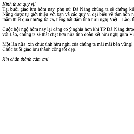
Kính thưa quý vị!
Tại buổi giao lưu hôm nay, phụ nữ Đà Nẵng chúng ta sẽ chứng kiế
Nẵng được tự giới thiệu với bạn và các quý vị đại biểu về tâm hồn 
thắm thiết qua những lời ca, tiếng hát đậm tình hữu nghị Việt – Lào, 
Cuộc hội ngộ hôm nay lại càng có ý nghĩa hơn khi TP Đà Nẵng đư
với Lào, chúng ta sẽ thắt chặt hơn nữa tình đoàn kết hữu nghị giữa 
Một lần nữa, xin chúc tình hữu nghị của chúng ta mãi mãi bền vững!
Chúc buổi giao lưu thành công tốt đẹp!
Xin chân thành cảm ơn!