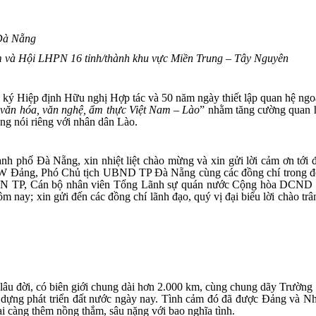
 Đà Nẵng
m và Hội LHPN 16 tỉnh/thành khu vực Miền Trung – Tây Nguyên
y ký Hiệp định Hữu nghị Hợp tác và 50 năm ngày thiết lập quan hệ 
 văn hóa, văn nghệ, ẩm thực Việt Nam – Lào
” nhằm tăng cường quan hệ
ng nói riêng với nhân dân Lào.
nh phố Đà Nẵng, xin nhiệt liệt chào mừng và xin gửi lời cảm ơn 
 TW Đảng, Phó Chủ tịch UBND TP Đà Nẵng
cùng các đồng chí trong
LHPN TP, Cán bộ nhân viên Tổng Lãnh sự quán nước Cộng hòa DCND L
m nay; xin gửi đến các đồng chí lãnh đạo, quý vị đại biểu lời chào trâ
lâu đời, có biên giới chung dài hơn 2.000 km, cùng chung dãy Trường Sơn
ây dựng phát triển đất nước ngày nay. Tình cảm đó đã được Đảng và N
ại càng thêm nồng thắm, sâu nặng với bao nghĩa tình.