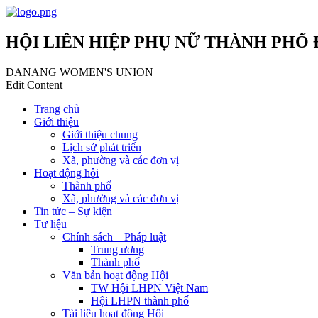
HỘI LIÊN HIỆP PHỤ NỮ THÀNH PHỐ
DANANG WOMEN'S UNION
Edit Content
Trang chủ
Giới thiệu
Giới thiệu chung
Lịch sử phát triển
Xã, phường và các đơn vị
Hoạt động hội
Thành phố
Xã, phường và các đơn vị
Tin tức – Sự kiện
Tư liệu
Chính sách – Pháp luật
Trung ương
Thành phố
Văn bản hoạt động Hội
TW Hội LHPN Việt Nam
Hội LHPN thành phố
Tài liệu hoạt động Hội