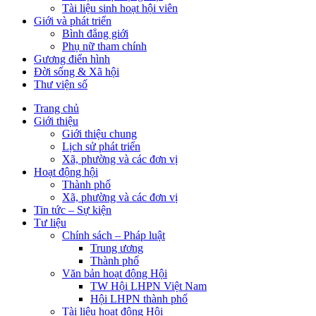
Tài liệu sinh hoạt hội viên
Giới và phát triển
Bình đẳng giới
Phụ nữ tham chính
Gương điển hình
Đời sống & Xã hội
Thư viện số
Trang chủ
Giới thiệu
Giới thiệu chung
Lịch sử phát triển
Xã, phường và các đơn vị
Hoạt động hội
Thành phố
Xã, phường và các đơn vị
Tin tức – Sự kiện
Tư liệu
Chính sách – Pháp luật
Trung ương
Thành phố
Văn bản hoạt động Hội
TW Hội LHPN Việt Nam
Hội LHPN thành phố
Tài liệu hoạt động Hội