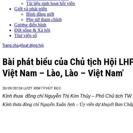
Tài liệu sinh hoạt hội viên
Giới và phát triển
Bình đẳng giới
Phụ nữ tham chính
Gương điển hình
Đời sống & Xã hội
Thư viện số
Trang chủ
»
Hoạt động hội
Bài phát biểu của Chủ tịch Hội LH
Việt Nam – Lào, Lào – Việt Nam’
20/09/2012
4
LƯỢT XEM
7 PHÚT ĐỌC
Kính thưa đồng chí Nguyễn Thị Kim Thúy – Phó Chủ tịch T
Kính thưa đồng chí Nguyễn Xuân Anh – Ủy viên dự khuyết Ban C