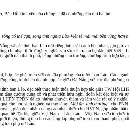
ào, Bác Hồ kính yêu của chúng ta đã có những câu thơ bất hủ:
 sông có thể cạn, song tình nghĩa Lào-Việt sẽ mãi mãi bền vững hơn n
ng và các tỉnh bạn Lào nói riêng luôn sát cánh bên nhau, gìn giữ và p
hông chỉ nhận thức được ý nghĩa sâu sắc của quan hệ đặc biệt Việt –
i người dân thành phố, bằng những chủ trương, chương trình hợp tác, 
ị, hợp tác phát triển với các địa phương của nước bạn Lào. Các ngà
hững công trình liên doanh hợp tác giữa Đà Nẵng với các địa phương củ
c tỉnh bạn Lào, đặc biệt thực hiện thỏa thuận hợp tác giữa TW Hội 
ăng cường củng cố và phát triển hữu nghị, đoàn kết đặc biệt và sự
ội LHPN TPĐN đã có những chuyến thăm và làm việc rất có ý nghĩa,
uà cho học sinh nghèo và trao tặng “
Mái ấm tình thương
” cho PNN c
 truyền, giáo dục nhằm nâng cao nhận thức cho HVPN, góp phần thắt c
 mối quan hệ đặc biệt giữa Việt Nam – Lào, Lào – Việt Nam vừa tổ chứ
giới thiệu, thông tin cho các tầng lớp phụ nữ trên toàn thành phố, nhất
ng trào phụ nữ Lào.