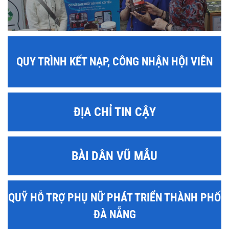
QUY TRÌNH KẾT NẠP, CÔNG NHẬN HỘI VIÊN
ĐỊA CHỈ TIN CẬY
BÀI DÂN VŨ MẪU
QUỸ HỖ TRỢ PHỤ NỮ PHÁT TRIỂN THÀNH PHỐ
ĐÀ NẴNG