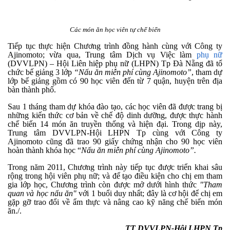
Các món ăn học viên tự chế biến
Tiếp tục thực hiện Chương trình đồng hành cùng với Công ty
Ajinomoto; vừa qua, Trung tâm Dịch vụ Việc làm
phụ nữ
(DVVLPN) – Hội Liên hiệp phụ nữ (LHPN) Tp Đà Nẵng đã tổ
chức bế giảng 3 lớp
“Nấu ăn miễn phí cùng Ajinomoto”
, tham dự
lớp bế giảng gồm có 90 học viên đến từ 7 quận, huyện trên địa
bàn thành phố.
Sau 1 tháng tham dự khóa đào tạo, các học viên đã được trang bị
những kiến thức cơ bản về chế độ dinh dưỡng, được thực hành
chế biến 14 món ăn truyền thống và hiện đại. Trong dịp này,
Trung tâm DVVLPN-Hội LHPN Tp cùng với Công ty
Ajinomoto cũng đã trao 90 giấy chứng nhận cho 90 học viên
hoàn thành khóa học “
Nấu ăn miễn phí cùng Ajinomoto”.
Trong năm 2011, Chương trình này tiếp tục được triển khai sâu
rộng trong hội viên phụ nữ; và để tạo điều kiện cho chị em tham
gia lớp học, Chương trình còn được mở dưới hình thức
"Tham
quan và học nấu ăn"
với 1 buổi duy nhất; đây là cơ hội để chị em
gặp gỡ trao đổi về ẩm thực và nâng cao kỹ năng chế biến món
ăn./.
TT DVVLPN-Hội LHPN Tp