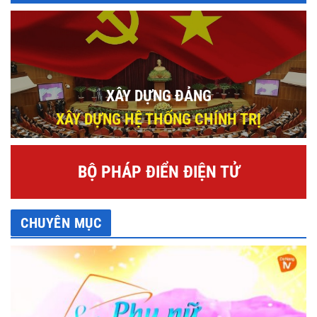
XÂY DỰNG ĐẢNG
XÂY DỰNG HỆ THỐNG CHÍNH TRỊ
BỘ PHÁP ĐIỂN ĐIỆN TỬ
CHUYÊN MỤC