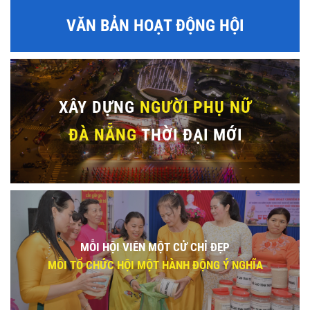
VĂN BẢN HOẠT ĐỘNG HỘI
XÂY DỰNG
NGƯỜI PHỤ NỮ
ĐÀ NẴNG
THỜI ĐẠI MỚI
MỖI HỘI VIÊN MỘT CỬ CHỈ ĐẸP
MỖI TỔ CHỨC HỘI MỘT HÀNH ĐỘNG Ý NGHĨA