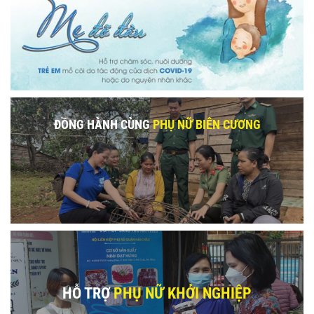
ĐỒNG HÀNH CÙNG
PHỤ NỮ BIÊN CƯƠNG
HỖ TRỢ
PHỤ NỮ KHỞI NGHIỆP