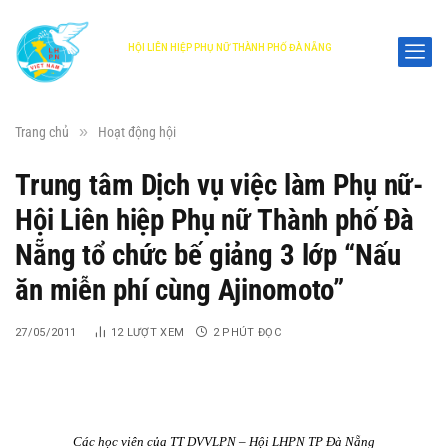
HỘI LIÊN HIỆP PHỤ NỮ THÀNH PHỐ ĐÀ NẴNG
DANANG WOMEN'S UNION
»
Trang chủ
Hoạt động hội
Trung tâm Dịch vụ việc làm Phụ nữ-
Hội Liên hiệp Phụ nữ Thành phố Đà
Nẵng tổ chức bế giảng 3 lớp “Nấu
ăn miễn phí cùng Ajinomoto”
27/05/2011
12
LƯỢT XEM
2 PHÚT ĐỌC
Các học viên của TT DVVLPN – Hội LHPN TP Đà Nẵng