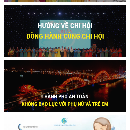
HƯỚNG VỀ CHI HỘI
ĐỒNG HÀNH CÙNG CHI HỘI
THÀNH PHỐ AN TOÀN
KHÔNG BẠO LỰC VỚI PHỤ NỮ VÀ TRẺ EM