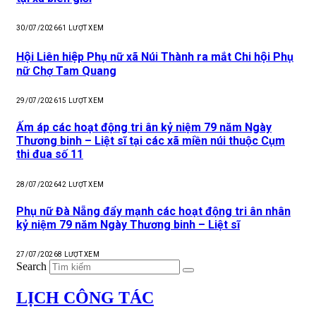
30/07/2026
61
LƯỢT XEM
Hội Liên hiệp Phụ nữ xã Núi Thành ra mắt Chi hội Phụ
nữ Chợ Tam Quang
29/07/2026
15
LƯỢT XEM
Ấm áp các hoạt động tri ân kỷ niệm 79 năm Ngày
Thương binh – Liệt sĩ tại các xã miền núi thuộc Cụm
thi đua số 11
28/07/2026
42
LƯỢT XEM
Phụ nữ Đà Nẵng đẩy mạnh các hoạt động tri ân nhân
kỷ niệm 79 năm Ngày Thương binh – Liệt sĩ
27/07/2026
8
LƯỢT XEM
Search
LỊCH CÔNG TÁC