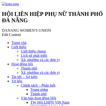
HỘI LIÊN HIỆP PHỤ NỮ THÀNH PHỐ
ĐÀ NẴNG
DANANG WOMEN'S UNION
Edit Content
Trang chủ
Giới thiệu
Giới thiệu chung
Lịch sử phát triển
Xã, phường và các đơn vị
Hoạt động hội
Thành phố
Xã, phường và các đơn vị
Tin tức – Sự kiện
Tư liệu
Chính sách – Pháp luật
Trung ương
Thành phố
Văn bản hoạt động Hội
TW Hội LHPN Việt Nam