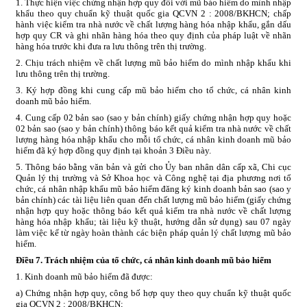
1. Thực hiện việc chứng nhận hợp quy đối với mũ bảo hiểm do mình nhập
khẩu theo quy chuẩn kỹ thuật quốc gia QCVN 2 : 2008/BKHCN; chấp
hành việc kiểm tra nhà nước về chất lượng hàng hóa nhập khẩu, gắn dấu
hợp quy CR và ghi nhãn hàng hóa theo quy định của pháp luật về nhãn
hàng hóa trước khi đưa ra lưu thông trên thị trường.
2. Chịu trách nhiệm về chất lượng mũ bảo hiểm do mình nhập khẩu khi
lưu thông trên thị trường.
3. Ký hợp đồng khi cung cấp mũ bảo hiểm cho tổ chức, cá nhân kinh
doanh mũ bảo hiểm.
4. Cung cấp 02 bản sao (sao y bản chính) giấy chứng nhận hợp quy hoặc
02 bản sao (sao y bản chính) thông báo kết quả kiểm tra nhà nước về chất
lượng hàng hóa nhập khẩu cho mỗi tổ chức, cá nhân kinh doanh mũ bảo
hiểm đã ký hợp đồng quy định tại khoản 3 Điều này.
5. Thông báo bằng văn bản và gửi cho Ủy ban nhân dân cấp xã, Chi cục
Quản lý thị trường và Sở Khoa học và Công nghệ tại địa phương nơi tổ
chức, cá nhân nhập khẩu mũ bảo hiểm đăng ký kinh doanh bản sao (sao y
bản chính) các tài liệu liên quan đến chất lượng mũ bảo hiểm (giấy chứng
nhận hợp quy hoặc thông báo kết quả kiểm tra nhà nước về chất lượng
hàng hóa nhập khẩu; tài liệu kỹ thuật, hướng dẫn sử dụng) sau 07 ngày
làm việc kể từ ngày hoàn thành các biện pháp quản lý chất lượng mũ bảo
hiểm.
Điều 7. Trách nhiệm của tổ chức, cá nhân kinh doanh mũ bảo hiểm
1. Kinh doanh mũ bảo hiểm đã được:
a) Chứng nhận hợp quy, công bố hợp quy theo quy chuẩn kỹ thuật quốc
gia QCVN 2 : 2008/BKHCN;