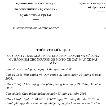
BỘ KHOA HỌC VÀ CÔNG NGHỆ –
CỘNG HÒA XÃ HỘI CH
Độc lập – Tự do
BỘ CÔNG THƯƠNG – BỘ CÔNG AN –
————
BỘ GIAO THÔNG VẬN TẢI
——–
Số: 06/2013/TTLT-BKHCN-BCT-BCA-BGTVT
Hà
THÔNG TƯ LIÊN TỊCH
QUY ĐỊNH
VỀ SẢN XUẤT, NHẬP KHẨU,KINH DOANH VÀ SỬ DỤNG
MŨ BẢO HIỂM CHO NGƯỜI ĐI XE MÔ TÔ, XE GẮN MÁY, XE ĐẠP
MÁY
Căn cứ Luật Thương mạ
i
ngày 14 tháng 6 năm 2005;
Căn cứ Luật T
i
êu chuẩn và Quy chu
ẩ
n kỹ thuật ngày 29 tháng 6 năm
2006;
Căn cứ Luật Chất
l
ượng sản phẩm, hàng hóa ngày 21 tháng 11 năm
2007;
Căn cứ Luật Giao thông đường bộ ngày 13 tháng 11 năm 2008;
Căn cứ Nghị định số 20/20
1
3/NĐ-CP ngày 26 th
á
ng 02 năm 2
01
3 của
Ch
í
nh phủ quy định chức năng, nhiệm vụ, quyền hạn và cơ cấu tổ chức