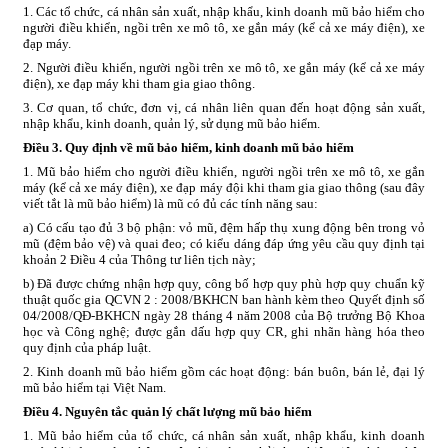
1. Các tổ chức, cá nhân sản xuất, nhập khẩu, kinh doanh mũ bảo hiểm cho
người điều khiển, ngồi trên xe mô tô, xe gắn máy (kể cả xe máy điện), xe
đạp máy.
2. Người điều khiển, người ngồi trên xe mô tô, xe gắn máy (kể cả xe máy
điện), xe đạp máy khi tham gia giao thông.
3. Cơ quan, tổ chức, đơn vị, cá nhân liên quan đến hoạt động sản xuất,
nhập khẩu, kinh doanh, quản lý, sử dụng mũ bảo hiểm.
Điều 3. Quy định về mũ bảo hiểm, kinh doanh mũ bảo hiểm
1. Mũ bảo hiểm cho người điều khiển, người ngồi trên xe mô tô, xe gắn
máy (kể cả xe máy điện), xe đạp máy đội khi tham gia giao thông (sau đây
viết tắt là mũ bảo hiểm) là mũ có đủ các tính năng sau:
a) Có cấu tạo đủ 3 bộ phận: vỏ mũ, đệm hấp thụ xung động bên trong vỏ
mũ (đệm bảo vệ) và quai đeo; có kiểu dáng đáp ứng yêu cầu quy định tại
khoản 2 Điều 4 của Thông tư liên tịch này;
b) Đã được chứng nhận hợp quy, công bố hợp quy phù hợp quy chuẩn kỹ
thuật quốc gia QCVN 2 : 2008/BKHCN ban hành kèm theo Quyết định số
04/2008/QĐ-BKHCN ngày 28 tháng 4 năm 2008 của Bộ trưởng Bộ Khoa
học và Công nghệ; được gắn dấu hợp quy CR, ghi nhãn hàng hóa theo
quy định của pháp luật.
2. Kinh doanh mũ bảo hiểm gồm các hoạt động: bán buôn, bán lẻ, đại lý
mũ bảo hiểm tại Việt Nam.
Điều 4. Nguyên tắc quản lý chất lượng mũ bảo hiểm
1. Mũ bảo hiểm của tổ chức, cá nhân sản xuất, nhập khẩu, kinh doanh