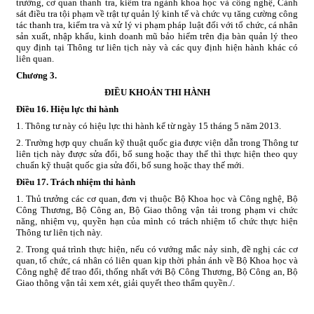
trường, cơ quan thanh tra, kiểm tra ngành khoa học và công nghệ, Cảnh
sát điều tra tội phạm về trật tự quản lý kinh tế và chức vụ tăng cường công
tác thanh tra, kiểm tra và xử lý vi phạm pháp luật đối với tổ chức, cá nhân
sản xuất, nhập khẩu, kinh doanh mũ bảo hiểm trên địa bàn quản lý theo
quy định tại Thông tư liên tịch này và các quy định hiện hành khác có
liên quan.
Chương
3.
ĐIỀU KHOẢN THI HÀNH
Điều 16. Hiệu lực thi hành
1. Thông tư này có hiệu lực thi hành kể từ ngày 15 tháng 5 năm 2013.
2. Trường hợp quy chuẩn kỹ thuật quốc gia được viện dẫn trong Thông tư
liên tịch này được sửa đổi, bổ sung hoặc thay thế thì thực hiện theo quy
chuẩn kỹ thuật quốc gia sửa đổi, bổ sung hoặc thay thế mới.
Điều 17. Trách nhiệm thi hành
1. Thủ trưởng các cơ quan, đơn vị thuộc Bộ Khoa học và Công nghệ, Bộ
Công Thương, Bộ Công an, Bộ Giao thông vận tải trong phạm vi chức
năng, nhiệm vụ, quyền hạn của mình có trách nhiệm tổ chức thực hiện
Thông tư liên tịch này.
2. Trong quá trình thực hiện, nếu có vướng mắc nảy sinh, đề nghị các cơ
quan, tổ chức, cá nhân có liên quan kịp thời phản ánh về Bộ Khoa học và
Công nghệ để trao đổi, thống nhất với Bộ Công Thương, Bộ Công an, Bộ
Giao thông vận tải xem xét, giải quyết theo thẩm quyền./.