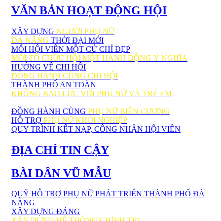
VĂN BẢN HOẠT ĐỘNG HỘI
XÂY DỰNG
NGƯỜI PHỤ NỮ
ĐÀ NẴNG
THỜI ĐẠI MỚI
MỖI HỘI VIÊN MỘT CỬ CHỈ ĐẸP
MỖI TỔ CHỨC HỘI MỘT HÀNH ĐỘNG Ý NGHĨA
HƯỚNG VỀ CHI HỘI
ĐỒNG HÀNH CÙNG CHI HỘI
THÀNH PHỐ AN TOÀN
KHÔNG BẠO LỰC VỚI PHỤ NỮ VÀ TRẺ EM
ĐỒNG HÀNH CÙNG
PHỤ NỮ BIÊN CƯƠNG
HỖ TRỢ
PHỤ NỮ KHỞI NGHIỆP
QUY TRÌNH KẾT NẠP, CÔNG NHẬN HỘI VIÊN
ĐỊA CHỈ TIN CẬY
BÀI DÂN VŨ MẪU
QUỸ HỖ TRỢ PHỤ NỮ PHÁT TRIỂN THÀNH PHỐ ĐÀ
NẴNG
XÂY DỰNG ĐẢNG
XÂY DỰNG HỆ THỐNG CHÍNH TRỊ