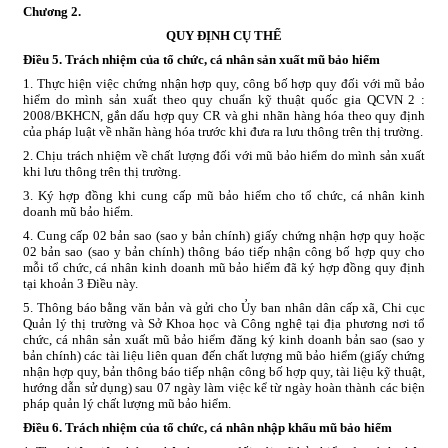
Chương
2.
QUY ĐỊNH CỤ THỂ
Điều 5. Trách nhiệm của tổ chức, cá nhân sản xuất mũ bảo hiểm
1. Thực hiện việc chứng nhận hợp quy, công bố hợp quy đối với mũ bảo
hiểm do mình sản xuất theo quy chuẩn kỹ thuật quốc gia QCVN 2 :
2008/BKHCN, gắn dấu hợp quy CR và ghi nhãn hàng hóa theo quy định
của pháp luật về nhãn hàng hóa trước khi đưa ra lưu thông trên thị trường.
2. Chịu trách nhiệm về chất lượng đối với mũ bảo hiểm do mình sản xuất
khi lưu thông trên thị trường.
3. Ký hợp đồng khi cung cấp mũ bảo hiểm cho tổ chức, cá nhân kinh
doanh mũ bảo hiểm.
4. Cung cấp 02 bản sao (sao y bản chính) giấy chứng nhận hợp quy hoặc
02 bản sao (sao y bản chính) thông báo tiếp nhận công bố hợp quy cho
mỗi tổ chức, cá nhân kinh doanh mũ bảo hiểm đã ký hợp đồng quy định
tại khoản 3 Điều này.
5. Thông báo bằng văn bản và gửi cho Ủy ban nhân dân cấp xã, Chi cục
Quản lý thị trường và Sở Khoa học và Công nghệ tại địa phương nơi tổ
chức, cá nhân sản xuất mũ bảo hiểm đăng ký kinh doanh bản sao (sao y
bản chính) các tài liệu liên quan đến chất lượng mũ bảo hiểm (giấy chứng
nhận hợp quy, bản thông báo tiếp nhận công bố hợp quy, tài liệu kỹ thuật,
hướng dẫn sử dụng) sau 07 ngày làm việc kể từ ngày hoàn thành các biện
pháp quản lý chất lượng mũ bảo hiểm.
Điều 6. Trách nhiệm của tổ chức, cá nhân nhập khẩu mũ bảo hiểm