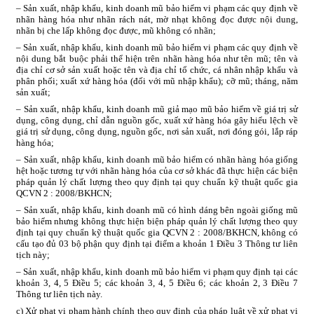
– Sản xuất, nhập khẩu, kinh doanh mũ bảo hiểm vi phạm các quy định về
nhãn hàng hóa như nhãn rách nát, mờ nhạt không đọc được nội dung,
nhãn bị che lấp không đọc được, mũ không có nhãn;
– Sản xuất, nhập khẩu, kinh doanh mũ bảo hiểm vi phạm các quy định về
nội dung bắt buộc phải thể hiện trên nhãn hàng hóa như tên mũ; tên và
địa chỉ cơ sở sản xuất hoặc tên và địa chỉ tổ chức, cá nhân nhập khẩu và
phân phối; xuất xứ hàng hóa (đối với mũ nhập khẩu); cỡ mũ; tháng, năm
sản xuất;
– Sản xuất, nhập khẩu, kinh doanh mũ giả mạo mũ bảo hiểm về giá trị sử
dụng, công dụng, chỉ dẫn nguồn gốc, xuất xứ hàng hóa gây hiểu lệch về
giá trị sử dụng, công dụng, nguồn gốc, nơi sản xuất, nơi đóng gói, lắp ráp
hàng hóa;
– Sản xuất, nhập khẩu, kinh doanh mũ bảo hiểm có nhãn hàng hóa giống
hệt hoặc tương tự với nhãn hàng hóa của cơ sở khác đã thực hiện các biện
pháp quản lý chất lượng theo quy định tại quy chuẩn kỹ thuật quốc gia
QCVN 2 : 2008/BKHCN;
– Sản xuất, nhập khẩu, kinh doanh mũ có hình dáng bên ngoài giống mũ
bảo hiểm nhưng không thực hiện biện pháp quản lý chất lượng theo quy
định tại quy chuẩn kỹ thuật quốc gia QCVN 2 : 2008/BKHCN, không có
cấu tạo đủ 03 bộ phận quy định tại điểm a khoản 1 Điều 3 Thông tư liên
tịch này;
– Sản xuất, nhập khẩu, kinh doanh mũ bảo hiểm vi phạm quy định tại các
khoản 3, 4, 5 Điều 5; các khoản 3, 4, 5 Điều 6; các khoản 2, 3 Điều 7
Thông tư liên tịch này.
c) Xử phạt vi phạm hành chính theo quy định của pháp luật về xử phạt vi