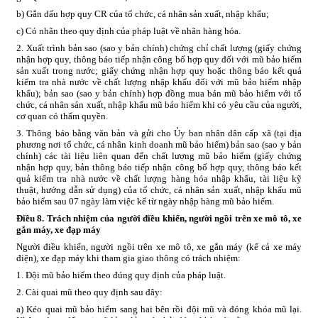
b) Gắn dấu hợp quy CR của tổ chức, cá nhân sản xuất, nhập khẩu;
c) Có nhãn theo quy định của pháp luật về nhãn hàng hóa.
2. Xuất trình bản sao (sao y bản chính) chứng chỉ chất lượng (giấy chứng
nhận hợp quy, thông báo tiếp nhận công bố hợp quy đối với mũ bảo hiểm
sản xuất trong nước; giấy chứng nhận hợp quy hoặc thông báo kết quả
kiểm tra nhà nước về chất lượng nhập khẩu đối với mũ bảo hiểm nhập
khẩu); bản sao (sao y bản chính) hợp đồng mua bán mũ bảo hiểm với tổ
chức, cá nhân sản xuất, nhập khẩu mũ bảo hiểm khi có yêu cầu của người,
cơ quan có thẩm quyền.
3. Thông báo bằng văn bản và gửi cho Ủy ban nhân dân cấp xã (tại địa
phương nơi tổ chức, cá nhân kinh doanh mũ bảo hiểm) bản sao (sao y bản
chính) các tài liệu liên quan đến chất lượng mũ bảo hiểm (giấy chứng
nhận hợp quy, bản thông báo tiếp nhận công bố hợp quy, thông báo kết
quả kiểm tra nhà nước về chất lượng hàng hóa nhập khẩu, tài liệu kỹ
thuật, hướng dẫn sử dụng) của tổ chức, cá nhân sản xuất, nhập khẩu mũ
bảo hiểm sau 07 ngày làm việc kể từ ngày nhập hàng mũ bảo hiểm.
Điều 8.
Trách nhiệm
của người điều khiển, người ngồi trên xe
mô
tô, xe
gắn máy, xe đạp máy
Người điều khiển, người ngồi trên xe mô tô, xe gắn máy (kể cả xe máy
điện), xe đạp máy khi tham gia giao thông có trách nhiệm:
1. Đội mũ bảo hiểm theo đúng quy định của pháp luật.
2. Cài quai mũ theo quy định sau đây:
a) Kéo quai mũ bảo hiểm sang hai bên rồi đội mũ và đóng khóa mũ lại.