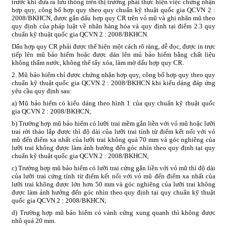
trước khi đưa ra lưu thông trên thị trường phải thực hiện việc chứng nhận
hợp quy, công bố hợp quy theo quy chuẩn kỹ thuật quốc gia QCVN 2 :
2008/BKHCN, được gắn dấu hợp quy CR trên vỏ mũ và ghi nhãn mũ theo
quy định của pháp luật về nhãn hàng hóa và quy định tại điểm 2.3 quy
chuẩn kỹ thuật quốc gia QCVN 2 : 2008/BKHCN.
Dấu hợp quy CR phải được thể hiện một cách rõ ràng, dễ đọc, được in trực
tiếp lên mũ bảo hiểm hoặc được dán lên mủ bảo hiểm bằng chất liệu
không thấm nước, không thể tẩy xóa, làm mờ dấu hợp quy CR.
2. Mũ bảo hiểm chỉ được chứng nhận hợp quy, công bố hợp quy theo quy
chuẩn kỹ thuật quốc gia QCVN 2 : 2008/BKHCN khi kiểu dáng đáp ứng
yêu cầu quy định sau:
a) Mũ bảo hiểm có kiểu dáng theo hình 1 của quy chuẩn kỹ thuật quốc
gia QCVN 2 : 2008/BKHCN;
b) Trường hợp mũ bảo hiểm có lưỡi trai mềm gắn liền với vỏ mũ hoặc lưỡi
trai rời tháo lắp được thì độ dài của lưỡi trai tính từ điểm kết nối với vỏ
mũ đến điểm xa nhất của lưỡi trai không quá 70 mm và góc nghiêng của
lưỡi trai không được làm ảnh hưởng đến góc nhìn theo quy định tại quy
chuẩn kỹ thuật quốc gia QCVN 2 : 2008/BKHCN;
c) Trường hợp mũ bảo hiểm có lưỡi trai cứng gắn liền với vỏ mũ thì độ dài
của lưỡi trai cứng tính từ điểm kết nối với vỏ mũ đến điểm xa nhất của
lưỡi trai không được lớn hơn 50 mm và góc nghiêng của lưỡi trai không
được làm ảnh hưởng đến góc nhìn theo quy định tại quy chuẩn kỹ thuật
quốc gia QCVN 2 : 2008/BKHCN;
d) Trường hợp mũ bảo hiểm có vành cứng xung quanh thì không được
nhô quá 20 mm.