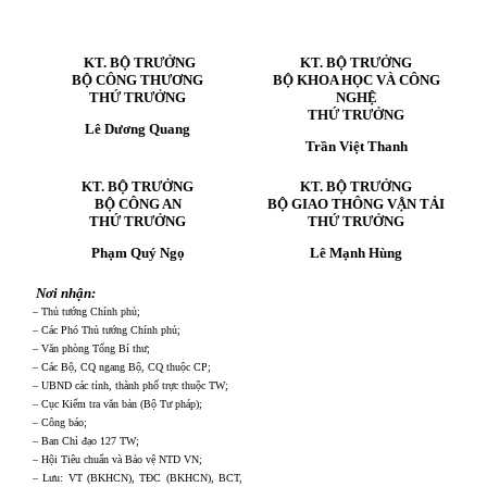
KT.
BỘ
TRƯỞNG
KT.
BỘ
TRƯỞNG
BỘ CÔNG THƯƠNG
BỘ KHOA HỌC VÀ CÔNG
THỨ TRƯỞNG
NGHỆ
THỨ TRƯỞNG
Lê Dương Quang
Trần Việt Thanh
KT.
BỘ
TRƯỞNG
KT.
BỘ
TRƯỞNG
BỘ CÔNG AN
BỘ GIAO THÔNG VẬN TẢI
THỨ TRƯỞNG
THỨ TRƯỞNG
Phạm Quý Ngọ
Lê Mạnh Hùng
Nơi nhận:
– Thủ tướng Chính phủ;
–
Các Phó Thủ tướng Chính phủ;
–
Văn phòng Tổng Bí thư;
–
Các Bộ, CQ ngang Bộ,
CQ
thuộc CP;
–
UBND các tỉnh, thành phố trực thuộc TW
;
–
Cục Kiểm tra văn bản (Bộ Tư pháp)
;
–
Công báo;
–
Ban Chỉ đạo 127 TW;
–
Hội Tiêu chuẩn và Bảo vệ NTD VN
;
– Lưu: VT (BKHCN), TĐC (BKHCN), BCT,