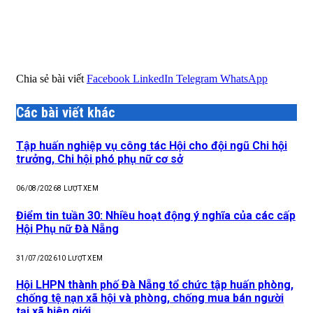
Chia sẻ bài viết
Facebook
LinkedIn
Telegram
WhatsApp
Các bài viết khác
Tập huấn nghiệp vụ công tác Hội cho đội ngũ Chi hội
trưởng, Chi hội phó phụ nữ cơ sở
06/08/2026
8
LƯỢT XEM
Điểm tin tuần 30: Nhiều hoạt động ý nghĩa của các cấp
Hội Phụ nữ Đà Nẵng
31/07/2026
10
LƯỢT XEM
Hội LHPN thành phố Đà Nẵng tổ chức tập huấn phòng,
chống tệ nạn xã hội và phòng, chống mua bán người
tại xã biên giới