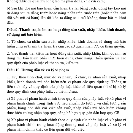
Không được để quai mũ lỏng lẻo mà phải đóng khít với cằm;
b) Sau khi đội mũ bảo hiểm cần kiểm tra lại bằng cách: dùng tay kéo mũ
từ đằng sau ra đằng trước hoặc nâng phần trên trước trán (hoặc phần cằm
đối với mũ cả hàm) lên rồi kéo ra đằng sau, mũ không được bật ra khỏi
đầu.
Điều 9. Thanh tra, kiểm tra hoạt động sản xuất, nhập khẩu, kinh doanh,
sử dụng mũ bảo h
iể
m
1. Tổ chức, cá nhân sản xuất, nhập khẩu, kinh doanh, sử dụng mũ bảo
hiểm chịu sự thanh tra, kiểm tra của các cơ quan nhà nước có thẩm quyền.
2. Việc thanh tra, kiểm tra hoạt động sản xuất, nhập khẩu, kinh doanh, sử
dụng mũ bảo hiểm phải thực hiện đúng chức năng, thẩm quyền và các
quy định của pháp luật về thanh tra, kiểm tra.
Điều 10. Hướng dẫn về xử lý vi phạm
1. Tùy theo tính chất, mức độ vi phạm, tổ chức, cá nhân sản xuất, nhập
khẩu, kinh doanh mũ bảo hiểm nếu vi phạm các quy định tại Thông tư
liên tịch này và quy định của pháp luật khác có liên quan thì sẽ bị xử lý
theo quy định của pháp luật, cụ thể như sau:
a) Xử phạt vi phạm hành chính theo quy định của pháp luật về xử phạt vi
phạm hành chính trong lĩnh vực tiêu chuẩn, đo lường và chất lượng sản
phẩm, hàng hóa đối với việc sản xuất, nhập khẩu mũ bảo hiểm không
thực hiện chứng nhận hợp quy, công bố hợp quy, gắn dấu hợp quy CR.
b) Xử phạt vi phạm hành chính theo quy định của pháp luật về xử phạt vi
phạm hành chính trong hoạt động thương mại và pháp luật về xử lý vi
phạm hành chính khác có liên quan đối với việc: