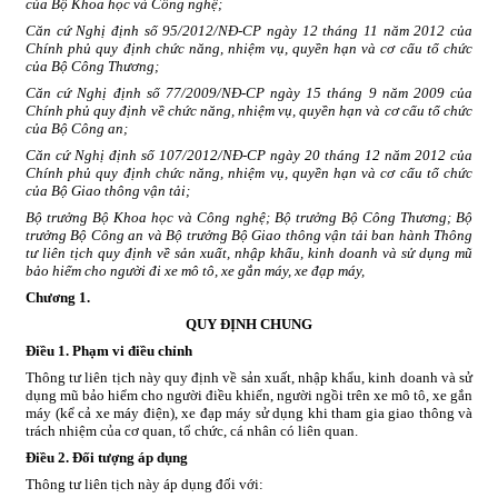
của Bộ Khoa học và Công nghệ;
Căn cứ Nghị định s
ố
95/2012/NĐ-CP ngày 12 th
á
ng 11 năm 2012 của
Ch
í
nh phủ quy định chức năng, nhiệm vụ, quyền hạn và cơ cấu tổ chức
của Bộ Công Thương;
Căn cứ Nghị định số 77/2009/NĐ-CP ngày 15 tháng 9 năm 2009 của
Chính phủ quy định về chức năng, nhiệm vụ, quyền hạn và
cơ cấu
tổ chức
của Bộ Công an;
Căn cứ Nghị định số
1
07/20
1
2/NĐ-CP ngày 20 tháng 12 năm 2012 của
Ch
í
nh phủ quy định chức năng, nhiệm vụ, quyền hạn và cơ cấu tổ chức
của Bộ Giao thông vận tải
;
Bộ trưởng Bộ Khoa học và Công nghệ; Bộ trưởng Bộ Công Thương; Bộ
trưởng Bộ Công an và Bộ trưởng Bộ Giao thông vận tải ban hành Thông
tư liên tịch quy định v
ề
sản xuất, nhập kh
ẩ
u, kinh doanh và sử dụng mũ
bảo hiểm cho người đi xe mô tô, xe gắn m
á
y, xe đạp máy
,
Chương
1.
QUY ĐỊNH CHUNG
Điều 1. Phạm vi điều chỉnh
Thông tư liên tịch này quy định về sản xuất, nhập khẩu, kinh doanh và sử
dụng mũ bảo hiểm cho người điều khiển, người ngồi trên xe mô tô, xe gắn
máy (kể cả xe máy điện), xe đạp máy sử dụng khi tham gia giao thông và
trách nhiệm của cơ quan, tổ chức, cá nhân có liên quan.
Điều 2. Đối tượng áp dụng
Thông tư liên tịch này áp dụng đối với: