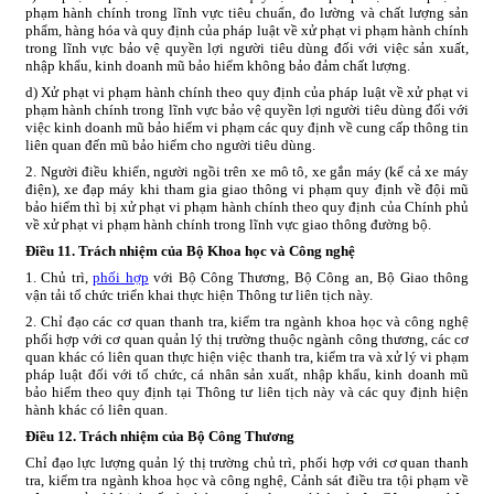
phạm hành chính trong lĩnh vực tiêu chuẩn, đo lường và chất lượng sản
phẩm, hàng hóa và quy định của pháp luật về xử phạt vi phạm hành chính
trong lĩnh vực bảo vệ quyền lợi người tiêu dùng đối với việc sản xuất,
nhập khẩu, kinh doanh mũ bảo hiểm không bảo đảm chất lượng.
d) Xử phạt vi phạm hành chính theo quy định của pháp luật về xử phạt vi
phạm hành chính trong lĩnh vực bảo vệ quyền lợi người tiêu dùng đối với
việc kinh doanh mũ bảo hiểm vi phạm các quy định về cung cấp thông tin
liên quan đến mũ bảo hiểm cho người tiêu dùng.
2. Người điều khiển, người ngồi trên xe mô tô, xe gắn máy (kể cả xe máy
điện), xe đạp máy khi tham gia giao thông vi phạm quy định về đội mũ
bảo hiểm thì bị xử phạt vi phạm hành chính theo quy định của Chính phủ
về xử phạt vi phạm hành chính trong lĩnh vực giao thông đường bộ.
Điều 11. Trách nhiệm của Bộ Khoa học và Công nghệ
1. Chủ trì,
phối hợp
với Bộ Công Thương, Bộ Công an, Bộ Giao thông
vận tải tổ chức triển khai thực hiện Thông tư liên tịch này.
2. Chỉ đạo các cơ quan thanh tra, kiểm tra ngành khoa học và công nghệ
phối hợp với cơ quan quản lý thị trường thuộc ngành công thương, các cơ
quan khác có liên quan thực hiện việc thanh tra, kiểm tra và xử lý vi phạm
pháp luật đối với tổ chức, cá nhân sản xuất, nhập khẩu, kinh doanh mũ
bảo hiểm theo quy định tại Thông tư liên tịch này và các quy định hiện
hành khác có liên quan.
Điều 12. Trách nhiệm của Bộ Công Th
ươ
ng
Chỉ đạo lực lượng quản lý thị trường chủ trì, phối hợp với cơ quan thanh
tra, kiểm tra ngành khoa học và công nghệ, Cảnh sát điều tra tội phạm về