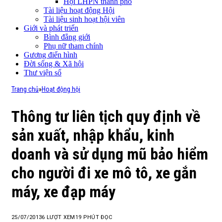
Hội LHPN thành phố
Tài liệu hoạt động Hội
Tài liệu sinh hoạt hội viên
Giới và phát triển
Bình đẳng giới
Phụ nữ tham chính
Gương điển hình
Đời sống & Xã hội
Thư viện số
Trang chủ
»
Hoạt động hội
Thông tư liên tịch quy định về
sản xuất, nhập khẩu, kinh
doanh và sử dụng mũ bảo hiểm
cho người đi xe mô tô, xe gắn
máy, xe đạp máy
25/07/2013
6
LƯỢT XEM
19 PHÚT ĐỌC