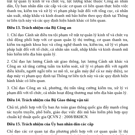
trật tự quản lý kinh tế và chức vụ, lực lượng khác thuộc Công an nhân
dân, Ủy ban nhân dân các cấp và các cơ quan có liên quan thực hiện việc
thanh tra, kiểm tra và xử lý vi phạm pháp luật đối với tổng cục, cá nhân
sản xuất, nhập khẩu và kinh doanh mũ bảo hiểm theo quy định tại Thông
tư liên tịch này và các quy định hiện hành khác có liên quan.
Điều 13. Trách nhiệm của Bộ Công an
1. Chỉ đạo Cảnh sát điều tra tội phạm về trật tự quản lý kinh tế và chức vụ
chủ động phối hợp với cơ quan quản lý thị trường, cơ quan thanh tra,
kiểm tra ngành khoa học và công nghệ thanh tra, kiểm tra, xử lý vi phạm
pháp luật đối với tổ chức, cá nhân sản xuất, nhập khẩu và kinh doanh mũ
bảo hiểm trên địa bàn quản lý.
2. Chỉ đạo lực lượng Cảnh sát giao thông, lực lượng Cảnh sát khác và
Công an xã tăng cường tuần tra kiểm soát, xử lý vi phạm đối với người
điều khiển, người ngồi trên xe mô tô, xe gắn máy (kể cả xe máy điện), xe
đạp máy vi phạm quy định tại Thông tư liên tịch này và các quy định hiện
hành khác có liên quan.
3. Chỉ đạo Công an xã, phường, thị trấn tăng cường kiểm tra, xử lý vi
phạm đối với tổ chức, cá nhân hoạt động thương mại trên địa bàn quản lý.
Điều 14. Trách nhiệm của Bộ Giao thông vận tải
Chủ trì, phối hợp với Ủy ban An toàn giao thông quốc gia đẩy mạnh công
tác tuyên truyền, phổ biến, giáo dục việc đội mũ bảo hiểm phù hợp quy
chuẩn kỹ thuật quốc gia QCVN 2 : 2008/BKHCN.
Điều 15. Trách nhiệm của
Ủ
y ban nhân dân các cấp
Chỉ đạo các cơ quan tại địa phương phối hợp với cơ quan quản lý thị