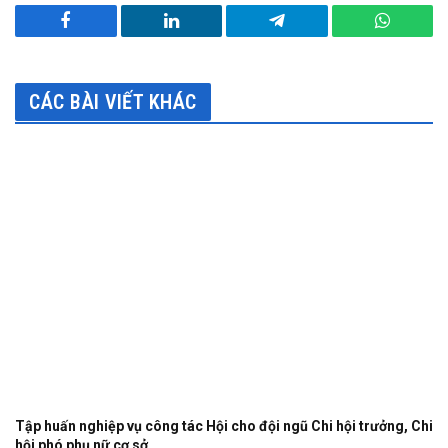
Facebook
LinkedIn
Telegram
WhatsA
CÁC BÀI VIẾT KHÁC
Tập huấn nghiệp vụ công tác Hội cho đội ngũ Chi hội trưởng, Chi
hội phó phụ nữ cơ sở