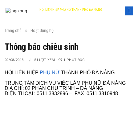
HỘI LIÊN HIỆP PHỤ NỮ THÀNH PHỐ ĐÀ NẴNG
DANANG WOMEN'S UNION
»
Trang chủ
Hoạt động hội
Thông báo chiêu sinh
02/08/2013
5
LƯỢT XEM
1 PHÚT ĐỌC
HỘI LIÊN HIỆP
PHỤ NỮ
THÀNH PHỐ ĐÀ NẴNG
TRUNG TÂM DỊCH VỤ VIỆC LÀM PHỤ NỮ ĐÀ NẴNG
ĐỊA CHỈ: 02 PHAN CHU TRINH – ĐÀ NẴNG
ĐIỆN THOẠI : 0511.3832896 – FAX :0511.3810948