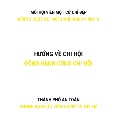
MỖI HỘI VIÊN MỘT CỬ CHỈ ĐẸP
MỖI TỔ CHỨC HỘI MỘT HÀNH ĐỘNG Ý NGHĨA
HƯỚNG VỀ CHI HỘI
ĐỒNG HÀNH CÙNG CHI HỘI
THÀNH PHỐ AN TOÀN
KHÔNG BẠO LỰC VỚI PHỤ NỮ VÀ TRẺ EM