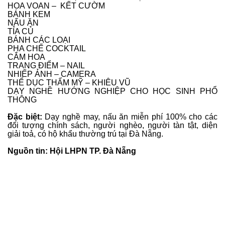
HOA VOAN – KẾT CƯỜM
BÁNH KEM
NẤU ĂN
TỈA CỦ
BÁNH CÁC LOẠI
PHA CHẾ COCKTAIL
CẮM HOA
TRANG ĐIỂM – NAIL
NHIẾP ẢNH – CAMERA
THỂ DỤC THẨM MỸ – KHIÊU VŨ
DẠY NGHỀ HƯỚNG NGHIỆP CHO HỌC SINH PHỔ
THÔNG
Đặc biệt:
Dạy nghề may, nấu ăn miễn phí 100% cho các
đối tượng chính sách, người nghèo, người tàn tật, diện
giải toả, có hộ khẩu thường trú tại Đà Nẵng.
Nguồn tin: Hội LHPN TP. Đà Nẵng