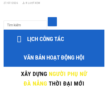
27/07/2026
8
LƯỢT XEM
LỊCH CÔNG TÁC
VĂN BẢN HOẠT ĐỘNG HỘI
XÂY DỰNG
NGƯỜI PHỤ NỮ
ĐÀ NẴNG
THỜI ĐẠI MỚI