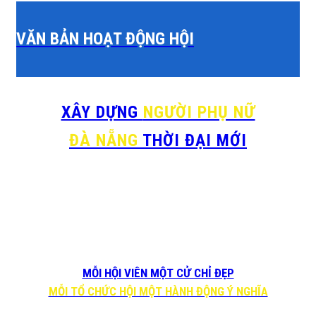
VĂN BẢN HOẠT ĐỘNG HỘI
XÂY DỰNG
NGƯỜI PHỤ NỮ
ĐÀ NẴNG
THỜI ĐẠI MỚI
MỖI HỘI VIÊN MỘT CỬ CHỈ ĐẸP
MỖI TỔ CHỨC HỘI MỘT HÀNH ĐỘNG Ý NGHĨA