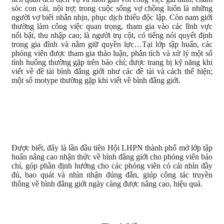
sóc con cái, nội trợ; trong cuộc sống vợ chồng luôn là những
người vợ biết nhẫn nhịn, phục dịch thiếu độc lập. Còn nam giới
thường làm công việc quan trọng, tham gia vào các lĩnh vực
nổi bật, thu nhập cao; là người trụ cột, có tiếng nói quyết định
trong gia đình và nắm giữ quyền lực…Tại lớp tập huấn, các
phóng viên được tham gia thảo luận, phân tích và xử lý một số
tình huống thường gặp trên báo chí; được trang bị kỹ năng khi
viết về đề tài bình đẳng giới như các đề tài và cách thể hiện;
một số motype thường gặp khi viết về bình đẳng giới.
Được biết, đây là lần đầu tiên Hội LHPN thành phố mở lớp tập
huấn nâng cao nhận thức về bình đẳng giới cho phóng viên báo
chí, góp phần định hướng cho các phóng viên có cái nhìn đầy
đủ, bao quát và nhìn nhận đúng đắn, giúp công tác truyền
thông về bình đẳng giới ngày càng được nâng cao, hiệu quả.