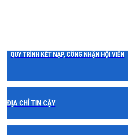
QUY TRÌNH KẾT NẠP, CÔNG NHẬN HỘI VIÊN
ĐỊA CHỈ TIN CẬY