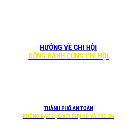
HƯỚNG VỀ CHI HỘI
ĐỒNG HÀNH CÙNG CHI HỘI
THÀNH PHỐ AN TOÀN
KHÔNG BẠO LỰC VỚI PHỤ NỮ VÀ TRẺ EM