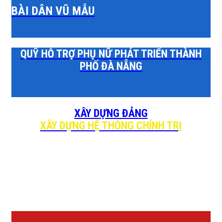
BÀI DÂN VŨ MẪU
QUỸ HỖ TRỢ PHỤ NỮ PHÁT TRIỂN THÀNH
PHỐ ĐÀ NẴNG
XÂY DỰNG ĐẢNG
XÂY DỰNG HỆ THỐNG CHÍNH TRỊ