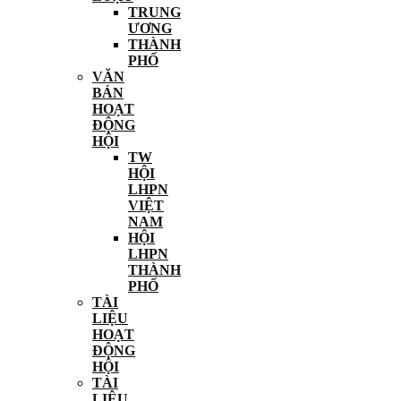
TRUNG
ƯƠNG
THÀNH
PHỐ
VĂN
BẢN
HOẠT
ĐỘNG
HỘI
TW
HỘI
LHPN
VIỆT
NAM
HỘI
LHPN
THÀNH
PHỐ
TÀI
LIỆU
HOẠT
ĐỘNG
HỘI
TÀI
LIỆU