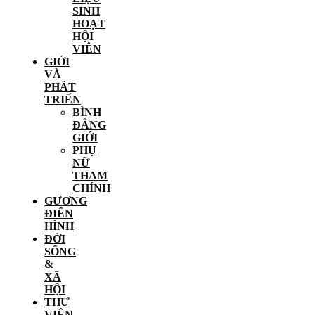
SINH
HOẠT
HỘI
VIÊN
GIỚI
VÀ
PHÁT
TRIỂN
BÌNH
ĐẲNG
GIỚI
PHỤ
NỮ
THAM
CHÍNH
GƯƠNG
ĐIỂN
HÌNH
ĐỜI
SỐNG
&
XÃ
HỘI
THƯ
VIỆN