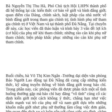
Bà Nguyễn Thị Thu Hà, Phó Chủ tịch Hội LHPN thành phố
đã hệ thống lại các kiến thức cơ bản về giới và bình đẳng giới;
quan điểm của Đảng, chính sách, luật pháp của nhà nước về
bình đẳng giới trong tham gia chính trị; tình hình phụ nữ tham
gia chính trị ở Việt Nam và tại thành phố Đà Nẵng. Tại chuyên
đề này, các học viên đã thảo luận và trình bày 3 vấn đề: lợi ích
(cơ hội) của phụ nữ khi tham chính; những rào cản khi phụ nữ
tham chính; biện pháp khắc phục những rào cản khi phụ nữ
tham chính.
Buổi chiều, bà Võ Thị Kim Ngân -Trưởng đại diện văn phòng
Báo Người Lao động tại Đà Nẵng đã cung cấp những kiến
thức, kỹ năng truyền thông về bình đẳng giới trong báo chí.
Trong phần này, các phóng viên đã được phân tích một số tình
huống thường gặp mà báo chí hay đăng “vô tình” củng cố các
định kiến giới một cách không ý thức, chẳng hạn như việc
nhấn mạnh vai trò của phụ nữ và nam giới dựa trên những
khuôn mẫu giới như: phụ nữ thường làm công việc đơn giản,
liên quan đến dịch vụ và luôn gắn với công việc gia đình, chăm