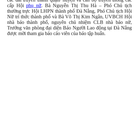
cấp Hội
phụ nữ
. Bà Nguyễn Thị Thu Hà – Phó Chủ tịch
thường trực Hội LHPN thành phố Đà Nẵng, Phó Chủ tịch Hội
Nữ trí thức thành phố và Bà Võ Thị Kim Ngân, UVBCH Hội
nhà báo thành phố, nguyên chủ nhiệm CLB nhà báo nữ,
Trưởng văn phòng đại diện Báo Người Lao động tại Đà Nẵng
được mời tham gia báo cáo viên của báo tập huấn.