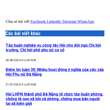
Chia sẻ bài viết
Facebook
LinkedIn
Telegram
WhatsApp
Các bài viết khác
Tập huấn nghiệp vụ công tác Hội cho đội ngũ Chi hội
trưởng, Chi hội phó phụ nữ cơ sở
06/08/2026
10
LƯỢT XEM
Điểm tin tuần 30: Nhiều hoạt động ý nghĩa của các cấp
Hội Phụ nữ Đà Nẵng
31/07/2026
14
LƯỢT XEM
Hội LHPN thành phố Đà Nẵng tổ chức tập huấn phòng,
chống tệ nạn xã hội và phòng, chống mua bán người
tại xã biên giới