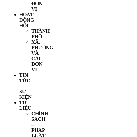
ĐƠN
VỊ
HOẠT
ĐỘNG
HỘI
THÀNH
PHỐ
XÃ,
PHƯỜNG
VÀ
CÁC
ĐƠN
VỊ
TIN
TỨC
–
SỰ
KIỆN
TƯ
LIỆU
CHÍNH
SÁCH
–
PHÁP
LUẬT