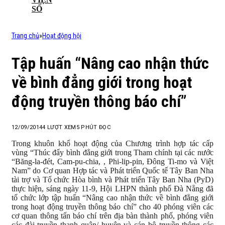
SỐ
Trang chủ
»
Hoạt động hội
Tập huấn “Nâng cao nhận thức
về bình đẳng giới trong hoạt
động truyền thông báo chí”
12/09/2014
4
LƯỢT XEM
5 PHÚT ĐỌC
Trong khuôn khổ hoạt động của Chương trình hợp tác cấp
vùng “Thúc đẩy bình đẳng giới trong Tham chính tại các nước
“Băng-la-đét, Cam-pu-chia, , Phi-lip-pin, Đông Ti-mo và Việt
Nam” do Cơ quan Hợp tác và Phát triển Quốc tế Tây Ban Nha
tài trợ và Tổ chức Hòa bình và Phát triển Tây Ban Nha (PyD)
thực hiện, sáng ngày 11-9, Hội LHPN thành phố Đà Nẵng đã
tổ chức lớp tập huấn “Nâng cao nhận thức về bình đẳng giới
trong hoạt động truyền thông báo chí” cho 40 phóng viên các
cơ quan thông tấn báo chí trên địa bàn thành phố, phóng viên
các đài truyền thanh quận/ huyện và cán bộ truyền thông các