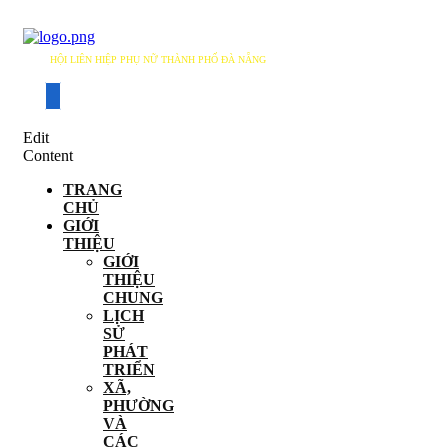
HỘI LIÊN HIỆP PHỤ NỮ THÀNH PHỐ ĐÀ NẴNG
DANANG WOMEN'S UNION
Edit
Content
TRANG
CHỦ
GIỚI
THIỆU
GIỚI
THIỆU
CHUNG
LỊCH
SỬ
PHÁT
TRIỂN
XÃ,
PHƯỜNG
VÀ
CÁC