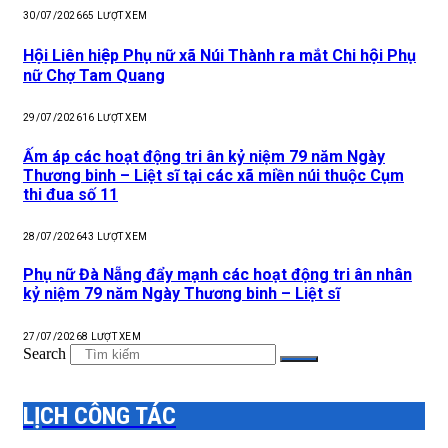
30/07/2026
65
LƯỢT XEM
Hội Liên hiệp Phụ nữ xã Núi Thành ra mắt Chi hội Phụ
nữ Chợ Tam Quang
29/07/2026
16
LƯỢT XEM
Ấm áp các hoạt động tri ân kỷ niệm 79 năm Ngày
Thương binh – Liệt sĩ tại các xã miền núi thuộc Cụm
thi đua số 11
28/07/2026
43
LƯỢT XEM
Phụ nữ Đà Nẵng đẩy mạnh các hoạt động tri ân nhân
kỷ niệm 79 năm Ngày Thương binh – Liệt sĩ
27/07/2026
8
LƯỢT XEM
Search
LỊCH CÔNG TÁC