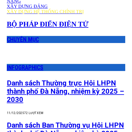
NẴNG
XÂY DỰNG ĐẢNG
XÂY DỰNG HỆ THỐNG CHÍNH TRỊ
BỘ PHÁP ĐIỂN ĐIỆN TỬ
CHUYÊN MỤC
INFOGRAPHICS
Danh sách Thường trực Hội LHPN
thành phố Đà Nẵng, nhiệm kỳ 2025 –
2030
11/12/2025
72
LƯỢT XEM
Danh sách Ban Thường vụ Hội LHPN