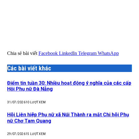
Chia sẻ bài viết
Facebook
LinkedIn
Telegram
WhatsApp
Các bài viết khác
Điểm tin tuần 30: Nhiều hoạt động ý nghĩa của các cấp
Hội Phụ nữ Đà Nẵng
31/07/2026
10
LƯỢT XEM
Hội Liên hiệp Phụ nữ xã Núi Thành ra mắt Chi hội Phụ
nữ Chợ Tam Quang
29/07/2026
15
LƯỢT XEM