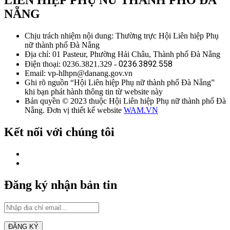
LIÊN HIỆP PHỤ NỮ THÀNH PHỐ ĐÀ
NẴNG
Chịu trách nhiệm nội dung: Thường trực Hội Liên hiệp Phụ
nữ thành phố Đà Nẵng
Địa chỉ: 01 Pasteur, Phường Hải Châu, Thành phố Đà Nẵng
0236.3892.558
Điện thoại: 0236.3821.329 -
Email: vp-hlhpn@danang.gov.vn
Ghi rõ nguồn “Hội Liên hiệp Phụ nữ thành phố Đà Nẵng”
khi bạn phát hành thông tin từ website này
Bản quyền © 2023 thuộc Hội Liên hiệp Phụ nữ thành phố Đà
Nẵng. Đơn vị thiết kế website
WAM.VN
Kết nối với chúng tôi
Đăng ký nhận bản tin