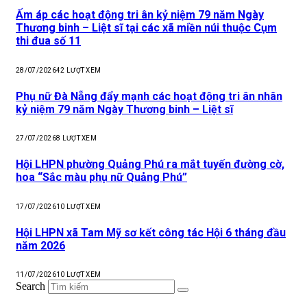
Ấm áp các hoạt động tri ân kỷ niệm 79 năm Ngày
Thương binh – Liệt sĩ tại các xã miền núi thuộc Cụm
thi đua số 11
28/07/2026
42
LƯỢT XEM
Phụ nữ Đà Nẵng đẩy mạnh các hoạt động tri ân nhân
kỷ niệm 79 năm Ngày Thương binh – Liệt sĩ
27/07/2026
8
LƯỢT XEM
Hội LHPN phường Quảng Phú ra mắt tuyến đường cờ,
hoa “Sắc màu phụ nữ Quảng Phú”
17/07/2026
10
LƯỢT XEM
Hội LHPN xã Tam Mỹ sơ kết công tác Hội 6 tháng đầu
năm 2026
11/07/2026
10
LƯỢT XEM
Search