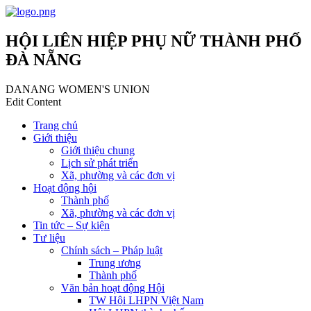
HỘI LIÊN HIỆP PHỤ NỮ THÀNH PHỐ
ĐÀ NẴNG
DANANG WOMEN'S UNION
Edit Content
Trang chủ
Giới thiệu
Giới thiệu chung
Lịch sử phát triển
Xã, phường và các đơn vị
Hoạt động hội
Thành phố
Xã, phường và các đơn vị
Tin tức – Sự kiện
Tư liệu
Chính sách – Pháp luật
Trung ương
Thành phố
Văn bản hoạt động Hội
TW Hội LHPN Việt Nam