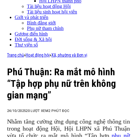
Hội LHPN thành phố
Tài liệu hoạt động Hội
Tài liệu sinh hoạt hội viên
Giới và phát triển
Bình đẳng giới
Phụ nữ tham chính
Gương điển hình
Đời sống & Xã hội
Thư viện số
Trang chủ
»
Hoạt động hội
»
Xã, phường và Đơn vị
Phú Thuận: Ra mắt mô hình
“Tập hợp phụ nữ trên không
gian mạng”
24/10/2025
20
LƯỢT XEM
2 PHÚT ĐỌC
Nhằm tăng cường ứng dụng công nghệ thông tin
trong hoạt động Hội, Hội LHPN xã Phú Thuận
vừa tổ chức ra mắt mô hình “Tập hợp
phụ nữ