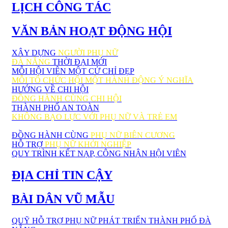
LỊCH CÔNG TÁC
VĂN BẢN HOẠT ĐỘNG HỘI
XÂY DỰNG
NGƯỜI PHỤ NỮ
ĐÀ NẴNG
THỜI ĐẠI MỚI
MỖI HỘI VIÊN MỘT CỬ CHỈ ĐẸP
MỖI TỔ CHỨC HỘI MỘT HÀNH ĐỘNG Ý NGHĨA
HƯỚNG VỀ CHI HỘI
ĐỒNG HÀNH CÙNG CHI HỘI
THÀNH PHỐ AN TOÀN
KHÔNG BẠO LỰC VỚI PHỤ NỮ VÀ TRẺ EM
ĐỒNG HÀNH CÙNG
PHỤ NỮ BIÊN CƯƠNG
HỖ TRỢ
PHỤ NỮ KHỞI NGHIỆP
QUY TRÌNH KẾT NẠP, CÔNG NHẬN HỘI VIÊN
ĐỊA CHỈ TIN CẬY
BÀI DÂN VŨ MẪU
QUỸ HỖ TRỢ PHỤ NỮ PHÁT TRIỂN THÀNH PHỐ ĐÀ