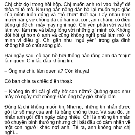
Chị chờ đợi trong hồi hộp. Chị muốn anh rơi vào “bẫy” để
thỏa trí tò mò. Nhưng bản năng đàn bà lại muốn trực giác
của mình luôn đúng và “trò chơi” thất bại. Lấy nhau hơn
mười năm, vợ chồng đã có hai mặt con, anh chẳng có điều
tiếng gì để chị mảy may nghi ngờ. Chị yên phận với vai trò
làm vợ, làm mẹ và bằng lòng với những gì mình có. Không
đòi hỏi gì hơn ở anh và cũng không nghĩ phải làm mới ở
mình vì điều gì. Chị gần như “ngủ yên” trong gia đình
không hề có chút sóng gió.
Hai ngày sau, cô bạn hồ hỡi thông báo rằng anh đã “chịu”
làm quen. Chị lắc đầu không tin.
– Ổng mà chịu làm quen á? Còn khuya!
Cô bạn chìa ra chiếc điện thoại:
– Không tin thì cái gì đây hở con nỡm? Quàng quạc như
mày có ngày mất chồng! Đàn ông bây giờ khiếp lắm!
Đúng là chị không muốn tin. Nhưng, những tin nhắn được
gởi từ số máy của anh là bằng chứng thực. Và sau đó, tin
nhắn anh gởi đến ngày càng nhiều. Chỉ là những tin nhắn
trò chuyện bình thường nhưng chị bắt đầu có cảm nhận về
một con người khác nơi anh. Té ra, anh không như chị
nghĩ…