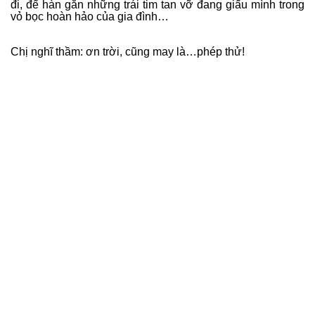
đi, để hàn gắn những trái tim tan vỡ đang giấu mình trong
vỏ bọc hoàn hảo của gia đình…
Chị nghĩ thầm: ơn trời, cũng may là…phép thử!