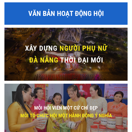
VĂN BẢN HOẠT ĐỘNG HỘI
XÂY DỰNG
NGƯỜI PHỤ NỮ
ĐÀ NẴNG
THỜI ĐẠI MỚI
MỖI HỘI VIÊN MỘT CỬ CHỈ ĐẸP
MỖI TỔ CHỨC HỘI MỘT HÀNH ĐỘNG Ý NGHĨA