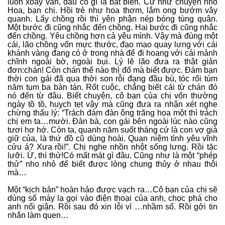
luôn xoay vần, đâu có gì là bất biến. Cứ như chuyện nhỏ
Hoa, bạn chị. Hồi trẻ như hoa thơm, lắm ong bướm vây
quanh. Lấy chồng rồi thì yên phận nép bóng tùng quân.
Một bước đi cũng nhắc đến chồng. Hai bước đi cũng nhắc
đến chồng. Yêu chồng hơn cả yêu mình. Vậy mà đùng một
cái, lão chồng vốn mực thước, đạo mạo quay lưng với cái
khánh vàng đang có ở trong nhà để đi hoang với cái mảnh
chĩnh ngoài bờ, ngoài bụi. Lý lẽ lão đưa ra thật giản
đơn:chán! Còn chán thế nào thì đố mà biết được. Đám bạn
thời con gái đã qua thời son rỗi đang đầu bù, tóc rối túm
năm tụm ba bàn tán. Rốt cuộc, chẳng biết cái từ chán đó
nó đến từ đâu. Biết chuyện, cô bạn của chị vốn thường
ngày tồ tồ, huỵch tẹt vậy mà cũng đưa ra nhận xét nghe
chừng thấu lý: “Trách đám đàn ông trăng hoa một thì trách
chị em ta…mười. Đàn bà, con gái bên ngoài lúc nào cũng
tươi hơ hớ. Còn ta, quanh năm suốt tháng cứ là con vợ già
giữ của, là thứ đồ cũ dùng hoài. Quan niệm tình yêu vĩnh
cửu á? Xưa rồi!”. Chị nghe nhồn nhột sống lưng. Rồi tặc
lưỡi. Ừ, thì thử!Có mất mát gì đâu. Cũng như là một “phép
thử” nho nhỏ để biết được lòng chung thủy ở nhau thôi
mà…
Một “kịch bản” hoàn hảo được vạch ra…Cô bạn của chị sẽ
dùng số máy lạ gọi vào điện thoại của anh, chọc phá cho
anh nổi giận. Rồi sau đó xin lỗi vì …nhầm số. Rồi gởi tin
nhắn làm quen…