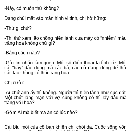
-Này, có muốn thử không?
Đang chúi mắt vào màn hình vi tính, chị hờ hững:
-Thử gì chứ?
-Thì thử xem lão chồng hiền lành của mày có “nhiễm” máu
trăng hoa không chứ gì?
-Bằng cách nào?
-Gửi tin nhắn làm quen. Một số điện thoại lạ tình cờ. Một
cái “bẫy” đắc dụng mà các bà, các cô đang dùng để thử
các lão chồng có thói trăng hoa…
Chị cười:
-Ai chứ anh ấy thì không. Người thì hiền lành như cục đất.
Một chút lãng mạn với vợ cũng không có thì lấy đâu mà
trăng với hoa?
-Gớm!Ai mà biết ma ăn cỗ lúc nào?
Cái bĩu môi của cô bạn khiến chị chột dạ. Cuộc sống vốn