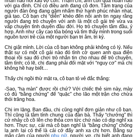
nhắn nào nói xấu vợ con. Thậm chí, anh còn quá hoàn hảo
với gia đình. Chỉ có điều anh đang cô đơn. Tâm trạng của
người đàn ông đang gặm nhấm thứ hạnh phúc nhàn nhạt,
giả tạo. Cô bạn chị “diễn” khéo đến nỗi anh tin ngay rằng
người đang trò chuyện với anh là một cô gái trẻ vừa va
vấp chuyện tình duyên đầu đời. Họ trò chuyện tâm đầu, ý
hợp. Anh như cây cao tỏa bóng và tìm thấy mình trong suối
nguồn tươi trẻ của một người bạn tri âm, tri kỷ.
Chị giật mình. Lời của cô bạn không phải không có lý. Nếu
thật sự có một cô gái nào đó tình cờ quen anh qua điện
thoại rồi sau đó chơi trò nhắn tin cho nhau để trò chuyện,
tâm tình; có lẽ, chị đang phải đối mặt với “nguy cơ” mà chị
không hề hay biết…
Thấy chị ngồi thừ mặt ra, cô bạn tỏ vẻ đắc thắng:
-Sao, “hạ màn” được rồi chứ? Với chiếc thẻ sim này, mày
có đủ “bằng chứng” để “quặc” cho lão một trận cho chừa
thói trăng hoa.
Chị im lặng. Ban đầu, chị cũng nghĩ đơn giản như cô bạn.
Thì cũng là tâm tính chung của đàn bà. Thấy “chướng” thì
cứ nhảy cồ cồ lên cho thỏa cơn tức chứ nào có dịp nghĩ xa
hơn. Thực sự, cái mà cô bạn nghĩ là “bằng chứng” chống
lạ anh lại có thể là cái cớ đẩy anh xa chị hơn. Bằng sự
mẫn cảm của người
phụ nữ
, người vợ, chị biết anh đang