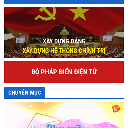
XÂY DỰNG ĐẢNG
XÂY DỰNG HỆ THỐNG CHÍNH TRỊ
BỘ PHÁP ĐIỂN ĐIỆN TỬ
CHUYÊN MỤC