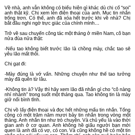
Về nhà, anh vẫn không có biểu hiện gì khác dù chị cố “soi”
anh thật kỹ. Chị xem lén điện thoại của anh. Mục tin nhắn
trống trơn. Có thể, anh đã xóa hết trước khi về nhà? Chị
bắt đầu nghi ngờ trực giác của chính mình…
Trở về sau chuyến công tác một tháng ở miền Nam, cô bạn
nửa đùa nửa thật:
-Nếu tao không biết trước lão là chồng mày, chắc tao sẽ
yêu lão mất thôi.
Chị gạt đi:
-Mày đúng là vớ vẩn. Những chuyện như thế tao tưởng
mày đã quên từ lâu.
-Không tin à? Vậy thì hãy xem lão đã nhắn gì cho “cô nàng
nhí nhảnh” trong suốt một tháng qua. Tao không tin là mày
giữ nổi bình tĩnh.
Chị vồ lấy điện thoại và đọc hết những mẩu tin nhắn. Tổng
cộng có một trăm năm mươi bảy tin nhắn trong vòng một
tháng. Anh nhắn tin như trò chuyện. Và chủ yếu là vào thời
gian anh ở cơ quan. Anh không hề giấu người bạn mới
quen là anh đã có vợ, có con. Và cũng không hề có một tin