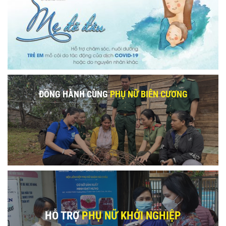
ĐỒNG HÀNH CÙNG
PHỤ NỮ BIÊN CƯƠNG
HỖ TRỢ
PHỤ NỮ KHỞI NGHIỆP