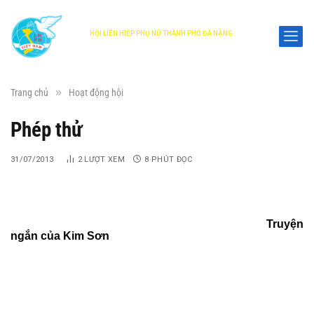
HỘI LIÊN HIỆP PHỤ NỮ THÀNH PHỐ ĐÀ NẴNG
DANANG WOMEN'S UNION
»
Trang chủ
Hoạt động hội
Phép thử
31/07/2013
2
LƯỢT XEM
8 PHÚT ĐỌC
Truyện
ngắn của Kim Sơn