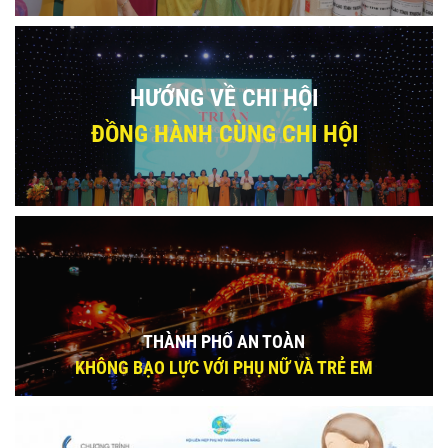
HƯỚNG VỀ CHI HỘI
ĐỒNG HÀNH CÙNG CHI HỘI
THÀNH PHỐ AN TOÀN
KHÔNG BẠO LỰC VỚI PHỤ NỮ VÀ TRẺ EM