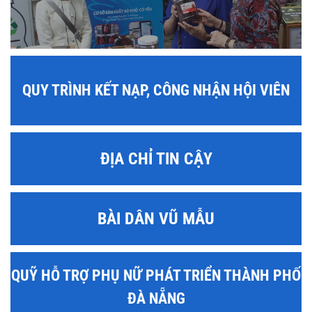
QUY TRÌNH KẾT NẠP, CÔNG NHẬN HỘI VIÊN
ĐỊA CHỈ TIN CẬY
BÀI DÂN VŨ MẪU
QUỸ HỖ TRỢ PHỤ NỮ PHÁT TRIỂN THÀNH PHỐ
ĐÀ NẴNG