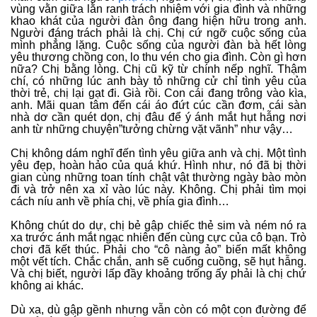
vùng vằn giữa lằn ranh trách nhiệm với gia đình và những
khao khát của người đàn ông đang hiện hữu trong anh.
Người đáng trách phải là chị. Chị cứ ngỡ cuộc sống của
mình phẳng lặng. Cuộc sống của người đàn bà hết lòng
yêu thương chồng con, lo thu vén cho gia đình. Còn gì hơn
nữa? Chị bằng lòng. Chị cũ kỹ từ chính nếp nghĩ. Thậm
chí, có những lúc anh bày tỏ những cử chỉ tình yêu của
thời trẻ, chị lại gạt đi. Già rồi. Con cái đang trông vào kìa,
anh. Mãi quan tâm đến cái áo đứt cúc cần đơm, cái sàn
nhà dơ cần quét dọn, chị đâu để ý ánh mắt hụt hẫng nơi
anh từ những chuyện”tưởng chừng vặt vãnh” như vậy…
Chị không dám nghĩ đến tình yêu giữa anh và chị. Một tình
yêu đẹp, hoàn hảo của quá khứ. Hình như, nó đã bị thời
gian cùng những toan tính chật vật thường ngày bào mòn
đi và trở nên xa xỉ vào lúc này. Không. Chị phải tìm mọi
cách níu anh về phía chị, về phía gia đình…
Không chút do dự, chị bẻ gập chiếc thẻ sim và ném nó ra
xa trước ánh mắt ngạc nhiên đến cùng cực của cô bạn. Trò
chơi đã kết thúc. Phải cho “cô nàng ảo” biến mất không
một vết tích. Chắc chắn, anh sẽ cuống cuồng, sẽ hụt hẫng.
Và chị biết, người lấp đầy khoảng trống ấy phải là chị chứ
không ai khác.
Dù xa, dù gập gềnh nhưng vẫn còn có một con đường để