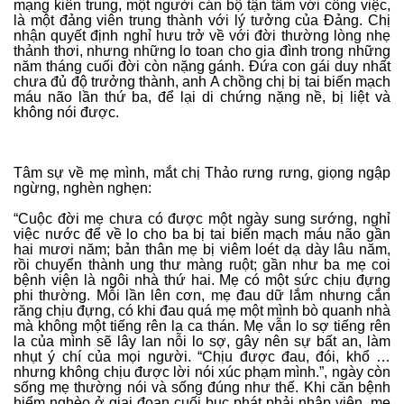
mạng kiên trung, một người cán bộ tận tâm với công việc,
là một đảng viên trung thành với lý tưởng của Đảng. Chị
nhận quyết định nghỉ hưu trở về với đời thường lòng nhẹ
thảnh thơi, nhưng những lo toan cho gia đình trong những
năm tháng cuối đời còn nặng gánh. Đứa con gái duy nhất
chưa đủ độ trưởng thành, anh A chồng chị bị tai biến mạch
máu não lần thứ ba, để lại di chứng nặng nề, bị liệt và
không nói được.
Tâm sự về mẹ mình, mắt chị Thảo rưng rưng, giọng ngập
ngừng, nghèn nghẹn:
“Cuộc đời mẹ chưa có được một ngày sung sướng, nghỉ
việc nước để về lo cho ba bị tai biến mạch máu não gần
hai mươi năm; bản thân mẹ bị viêm loét dạ dày lâu năm,
rồi chuyển thành ung thư màng ruột; gần như ba mẹ coi
bệnh viện là ngôi nhà thứ hai. Mẹ có một sức chịu đựng
phi thường. Mỗi lần lên cơn, mẹ đau dữ lắm nhưng cắn
răng chịu đựng, có khi đau quá mẹ một mình bò quanh nhà
mà không một tiếng rên la ca thán. Mẹ vẫn lo sợ tiếng rên
la của mình sẽ lây lan nỗi lo sợ, gây nên sự bất an, làm
nhụt ý chí của mọi người. “Chịu được đau, đói, khổ …
nhưng không chịu được lời nói xúc phạm mình.”, ngày còn
sống mẹ thường nói và sống đúng như thế. Khi căn bệnh
hiểm nghèo ở giai đoạn cuối bục phát phải nhập viện, mẹ