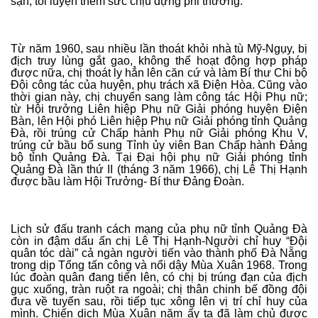
sạn, tôi luyện thêm sức chịu đựng phi thường.
Từ năm 1960, sau nhiều lần thoát khỏi nhà tù Mỹ-Ngụy, bị
địch truy lùng gắt gao, không thể hoạt động hợp pháp
được nữa, chị thoát ly hẳn lên căn cứ và làm Bí thư Chi bộ
Đội công tác của huyện, phụ trách xã Điện Hòa. Cũng vào
thời gian này, chị chuyển sang làm công tác Hội Phụ nữ;
từ Hội trưởng Liên hiệp Phụ nữ Giải phóng huyện Điện
Bàn, lên Hội phó Liên hiệp Phụ nữ Giải phóng tỉnh Quảng
Đà, rồi trúng cử Chấp hành Phụ nữ Giải phóng Khu V,
trúng cử bầu bổ sung Tỉnh ủy viên Ban Chấp hành Đảng
bộ tỉnh Quảng Đà. Tại Đại hội phụ nữ Giải phóng tỉnh
Quảng Đà lần thứ II (tháng 3 năm 1966), chị Lê Thị Hạnh
được bầu làm Hội Trưởng- Bí thư Đảng Đoàn.
Lịch sử đấu tranh cách mạng của phụ nữ tỉnh Quảng Đà
còn in đậm dấu ấn chị Lê Thị Hạnh-Người chỉ huy “Đội
quân tóc dài” cả ngàn người tiến vào thành phố Đà Nẵng
trong dịp Tổng tấn công và nổi dậy Mùa Xuân 1968. Trong
lúc đoàn quân đang tiến lên, có chị bị trúng đạn của địch
gục xuống, tràn ruột ra ngoài; chị thân chinh bế đồng đội
đưa về tuyến sau, rồi tiếp tục xông lên vị trí chỉ huy của
mình. Chiến dịch Mùa Xuân năm ấy ta đã làm chủ được