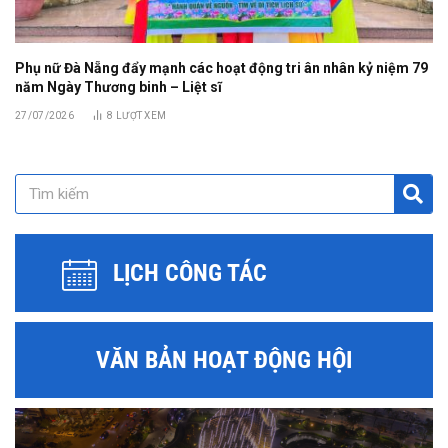
Phụ nữ Đà Nẵng đẩy mạnh các hoạt động tri ân nhân kỷ niệm 79
năm Ngày Thương binh – Liệt sĩ
27/07/2026
8
LƯỢT XEM
LỊCH CÔNG TÁC
VĂN BẢN HOẠT ĐỘNG HỘI