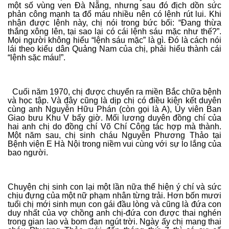
một số vùng ven Đà Nẵng, nhưng sau đó địch dồn sức
phản công mạnh ta đổ máu nhiều nên có lệnh rút lui. Khi
nhận được lệnh này, chị nói trong bức bối: “Đang thừa
thắng xông lên, tại sao lại có cái lệnh sáu mặc như thế?”.
Mọi người không hiểu “lệnh sáu mặc” là gì. Đó là cách nói
lái theo kiểu dân Quảng Nam của chị, phải hiểu thành cái
“lệnh sặc máu!”.
Cuối năm 1970, chị được chuyển ra miền Bắc chữa bệnh
và học tập. Và đây cũng là dịp chị có điều kiện kết duyên
cùng anh Nguyễn Hữu Phán (còn gọi là A), Ủy viên Ban
Giao bưu Khu V bấy giờ. Mối lương duyên đồng chí của
hai anh chị do đồng chí Võ Chí Công tác hợp mà thành.
Một năm sau, chị sinh cháu Nguyễn Phương Thảo tại
Bệnh viện E Hà Nội trong niềm vui cùng với sự lo lắng của
bao người.
Chuyện chị sinh con lại một lần nữa thể hiện ý chí và sức
chịu đựng của một nữ phạm nhân từng trải. Hơn bốn mươi
tuổi chị mới sinh mụn con gái đầu lòng và cũng là đứa con
duy nhất của vợ chồng anh chị-đứa con được thai nghén
trong gian lao và bom đạn ngút trời. Ngày ấy chị mang thai