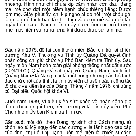
nhoáng. Hình như chị chưa kịp cảm nhận cơn đau, đang
mải mê chờ đợi một niềm hạnh phúc thiêng liêng: Được
làm mẹ. Giây phút ấy, chỉ kịp nghe ai đó nói “một cháu gái
lành lặn đủ hình hài” là chị chìm vào cơn mê sâu đến tận
ngày hôm sau. Khi chị tỉnh dậy được ôm con mà tưởng
như mơ, niềm vui rưng rưng khi được thực sự làm mẹ.
Đầu năm 1975, để lại con thơ ở miền Bắc, chị trở lại chiến
trường Khu V. Thường vụ Tỉnh ủy Quảng Đà quyết định
phân công chị giữ chức vụ Phó Ban kiểm tra Tỉnh ủy. Sau
ngày miền Nam hoàn toàn giải phóng thống nhất đất nước
(30/4/1975), Quảng Đà sát nhập với Quảng Nam thành tỉnh
Quảng Nam-Đà Nẵng, chị là một trong những cán bộ lãnh
đạo chủ chốt của tỉnh, là tỉnh ủy viên chuyên trách công tác
tổ chức và kiểm tra của Đảng. Tháng 4 năm 1976, chị trúng
cử Đại biểu Quốc hội khóa VI.
Cuối năm 1989, vì điều kiện sức khỏe và hoàn cảnh gia
đình, chị xin nghỉ hưu, trên cương vị là Tỉnh ủy viên, Phó
Chủ nhiệm Ủy ban Kiểm tra Tỉnh ủy.
Gần suốt một đời theo Đảng hy sinh cho Cách mạng, từ
chốn lao tù Mỹ ngụy đến các cương vị là lãnh đạo cao cấp
của tỉnh, chị Lê Thị Hạnh luôn thể hiện là chiến sĩ cách