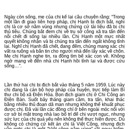
Ngày còn sống, mẹ của chị kể lại câu chuyện rằng: “Trong
một lần đi giao liên hợp pháp, chị Hạnh bị địch bắt, nghi
chị là cơ sở nằm vùng nhưng chứng cứ tài liệu đã bị chị
thủ tiêu. Chúng bắt đem chị về trụ sở công xã tra tấn đến
nỗi chết đi sống lại nhiều lần. Chị Hạnh một mực nhất
quyết không nhận và bị chúng tra tấn đến ngất không tỉnh
lại. Nghĩ chị Hạnh đã chết, đang đêm, chúng mang xác chị
vất ra ruộng và bắn tin cho người nhà đến lấy xác về chôn.
Mẹ chị Hạnh nghe tin, ra đồng tìm bế xác con về. Không
ngờ mang về đến nhà chị Hạnh hồi tỉnh lại và được cứu
sống…”.
Lần thứ hai chị bị địch bắt vào tháng 5 năm 1959. Lúc này
chị đang là cán bộ hợp pháp của huyện, trực tiếp làm Bí
thư chi bộ xã Điện Hòa. Bọn địch giam chị ở Chi Công an
Điện Bàn. Suốt bảy tháng giam cầm, tra tấn, khai thác
bằng nhiều thủ đoạn dã man nhưng không thể khuất phục
được chị. Đã vài lần các đồng chí ở bên ngoài móc nối với
cơ sở bí mật trong nhà lao bố trí để chị vượt ngục, nhưng
sức lực của chị quá yếu nên không thể thực hiện được. Dù
không có chứng cứ kết án chị là Việt Cộng, nhưng địch
vẫn nghi chị là một “Việt cộng nằm vùng” rất nguy hiểm.