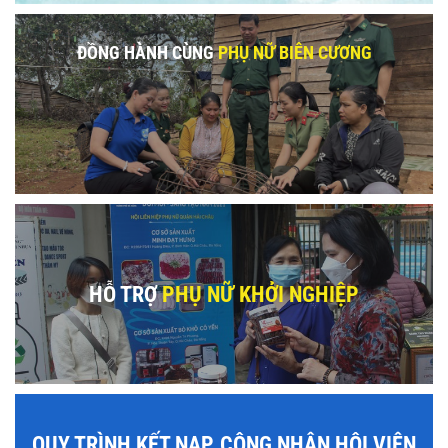
ĐỒNG HÀNH CÙNG
PHỤ NỮ BIÊN CƯƠNG
HỖ TRỢ
PHỤ NỮ KHỞI NGHIỆP
QUY TRÌNH KẾT NẠP, CÔNG NHẬN HỘI VIÊN