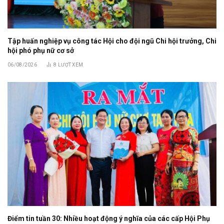
Tập huấn nghiệp vụ công tác Hội cho đội ngũ Chi hội trưởng, Chi
hội phó phụ nữ cơ sở
06/08/2026
8
LƯỢT XEM
Điểm tin tuần 30: Nhiều hoạt động ý nghĩa của các cấp Hội Phụ