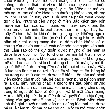
cháu Phương Thảo mới đến tháng thứ 7 thì có sự cố
không lành cho thai nhi, vì sức khỏe của mẹ và con, buộc
phải sinh mổ thiếu tháng ngoài ý muốn. Việc sinh mổ với
một người mẹ có sức khỏe bình thường không khó, nhưng
với chị Hạnh lúc bấy giờ lại là một ca phẩu thuật không
đơn giản. Phương tiện y học ở miền Bắc cách đây bốn
mươi năm làm sao sánh bằng với ngày nay; không thể
siêu âm, chụp hình để biết được thai nhi là gái hay trai,
thấy đủ hình hài từ khi còn trong bụng mẹ. Những người
phụ nữ lớn tuổi từng lăn lộn ở chiến trường Khu V nhiều
năm như chị, đang mang thai, ai dám chắc không có di
chứng của chiến tranh và chất độc hóa học ngấm vào máu
thịt! Làm sao có thể dự đoán được những gì sẽ hiện ra
dưới lưỡi dao mổ. Nỗi lo chồng lên nỗi lo! Vừa mới ở
chiến trường ra sức khỏe của chị quá yếu, mổ không gây
mê rất đau, các bác sĩ lo chị không chịu nổi; mà gây mê thì
sợ có thể sẽ ảnh hưởng đến não bộ thai nhi sau này. Đây
là lúc bản lĩnh của người nữ chiến sĩ từng chiến thắng kẻ
thù trong ngục tù của chị được thể hiện! Lên bàn mổ bệnh
viện không cần thuốc mê, để bác sĩ rạch bụng bế con mình
ra là đau lắm, nhưng chắc là không thể đau bằng những
ngón đòn tra tấn dã man của kẻ thù mà chị từng chịu đựng
trong tù ngục để bảo vệ đồng chí và bí mật cách mạng.
Hơn ai hết, chị biết được điều đó và quyết định chịu đựng,
không cần gây mê để bảo vệ con mình. Bệnh viện chọn
tình thế giải quyết nhanh, gần như cùng lúc thai nhi được
bế ra là tiêm thuốc mê ngay cho chị. Một ca mổ trong chớp