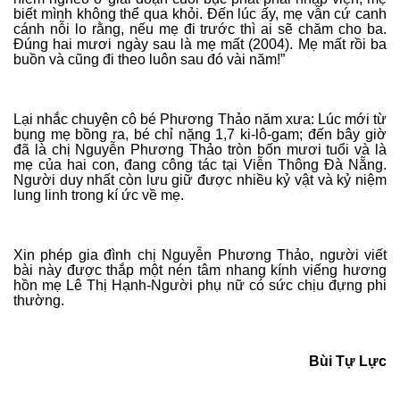
biết mình không thể qua khỏi. Đến lúc ấy, mẹ vẫn cứ canh
cánh nỗi lo rằng, nếu mẹ đi trước thì ai sẽ chăm cho ba.
Đúng hai mươi ngày sau là mẹ mất (2004). Mẹ mất rồi ba
buồn và cũng đi theo luôn sau đó vài năm!”
Lại nhắc chuyện cô bé Phương Thảo năm xưa: Lúc mới từ
bụng mẹ bồng ra, bé chỉ nặng 1,7 ki-lô-gam; đến bây giờ
đã là chị Nguyễn Phương Thảo tròn bốn mươi tuổi và là
mẹ của hai con, đang công tác tại Viễn Thông Đà Nẵng.
Người duy nhất còn lưu giữ được nhiều kỷ vật và kỷ niệm
lung linh trong kí ức về mẹ.
Xin phép gia đình chị Nguyễn Phương Thảo, người viết
bài này được thắp một nén tâm nhang kính viếng hương
hồn mẹ Lê Thị Hạnh-Người phụ nữ có sức chịu đựng phi
thường.
Bùi Tự Lực