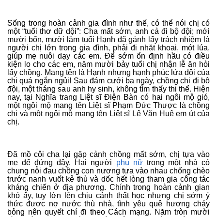
Sống trong hoàn cảnh gia đình như thế, có thể nói chị có
một “tuổi thơ dữ dội”: Cha mất sớm, anh cả đi bộ đội; mới
mười bốn, mười lăm tuổi Hạnh đã gánh lấy trách nhiệm là
người chị lớn trong gia đình, phải đi nhặt khoai, mót lúa,
giúp mẹ nuôi dạy các em. Để sớm ổn định hầu có điều
kiện lo cho các em, năm mười bảy tuổi chị nhận lễ ăn hỏi
lấy chồng. Mang tên là Hạnh nhưng hạnh phúc lứa đôi của
chị quá ngắn ngủi! Sau đám cưới ba ngày, chồng chị đi bộ
đội, một tháng sau anh hy sinh, không tìm thấy thi thể. Hiện
nay, tại Nghĩa trang Liệt sĩ Điện Bàn có hai ngôi mộ gió,
một ngôi mộ mang tên Liệt sĩ Phạm Đức Thược là chồng
chị và một ngôi mộ mang tên Liệt sĩ Lê Văn Huệ em út của
chị.
Đã mồ côi cha lại gặp cảnh chồng mất sớm, chị tựa vào
mẹ để đứng dậy. Hai người
phụ nữ
trong một nhà có
chung nỗi đau chồng con nương tựa vào nhau chống chèo
trước nanh vuốt kẻ thù và dốc hết lòng tham gia công tác
kháng chiến ở địa phương. Chính trong hoàn cảnh gian
khó ấy, tuy lớn lên chịu cảnh thất học nhưng chị sớm ý
thức được nợ nước thù nhà, tình yêu quê hương cháy
bỏng nên quyết chí đi theo Cách mạng. Năm tròn mười