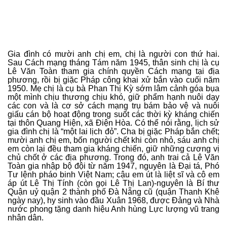
Gia đình có mười anh chị em, chị là người con thứ hai.
Sau Cách mạng tháng Tám năm 1945, thân sinh chị là cụ
Lê Văn Toàn tham gia chính quyền Cách mạng tại địa
phương, rồi bị giặc Pháp công khai xử bắn vào cuối năm
1950. Mẹ chị là cụ bà Phan Thị Kỳ sớm lâm cảnh góa bụa
một mình chịu thương chịu khó, giữ phẩm hạnh nuôi dạy
các con và là cơ sở cách mạng trụ bám bảo vệ và nuôi
giấu cán bộ hoạt động trong suốt các thời kỳ kháng chiến
tại thôn Quang Hiện, xã Điện Hòa. Có thể nói rằng, lịch sử
gia đình chị là “một lai lịch đỏ”. Cha bị giặc Pháp bắn chết;
mười anh chị em, bốn người chết khi còn nhỏ, sáu anh chị
em còn lại đều tham gia kháng chiến, giữ những cương vị
chủ chốt ở các địa phương. Trong đó, anh trai cả Lê Văn
Toàn gia nhập bộ đội từ năm 1947, nguyên là Đại tá, Phó
Tư lệnh pháo binh Việt Nam; cậu em út là liệt sĩ và cô em
áp út Lê Thị Tính (còn gọi Lê Thị Lan)-nguyên là Bí thư
Quận uỷ quận 2 thành phố Đà Nẵng cũ (quận Thanh Khê
ngày nay), hy sinh vào đầu Xuân 1968, được Đảng và Nhà
nước phong tặng danh hiệu Anh hùng Lực lượng vũ trang
nhân dân.