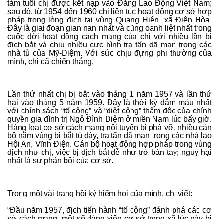
tám tuổi chị được kết nạp vào Đảng Lao Động Việt Nam;
sau đó, từ 1954 đến 1960 chị liên tục hoạt động cơ sở hợp
pháp trong lòng địch tại vùng Quang Hiện, xã Điện Hòa.
Đây là giai đoạn gian nan nhất và cũng oanh liệt nhất trong
cuộc đời hoạt động cách mạng của chị với nhiều lần bị
địch bắt và chịu nhiều cực hình tra tấn dã man trong các
nhà tù của Mỹ-Diệm. Với sức chịu đựng phi thường của
mình, chị đã chiến thắng.
Lần thứ nhất chị bị bắt vào tháng 1 năm 1957 và lần thứ
hai vào tháng 5 năm 1959. Đây là thời kỳ đẫm máu nhất
với chính sách “tố cộng” và “diệt cộng” thâm độc của chính
quyền gia đình trị Ngô Đình Diệm ở miền Nam lúc bấy giờ.
Hàng loạt cơ sở cách mạng nội tuyến bị phá vỡ, nhiều cán
bộ nằm vùng bị bắt tù đày, tra tấn dã man trong các nhà lao
Hội An, Vĩnh Điện. Cán bộ hoạt động hợp pháp trong vùng
địch như chị, việc bị địch bắt dễ như trở bàn tay; nguy hại
nhất là sự phản bội của cơ sở.
Trong một vài trang hồi ký hiếm hoi của mình, chị viết:
“Đầu năm 1957, địch tiến hành “tố cộng” đánh phá các cơ
sở cách mạng, một số đảng viên cơ sở trong xã lúc này bị