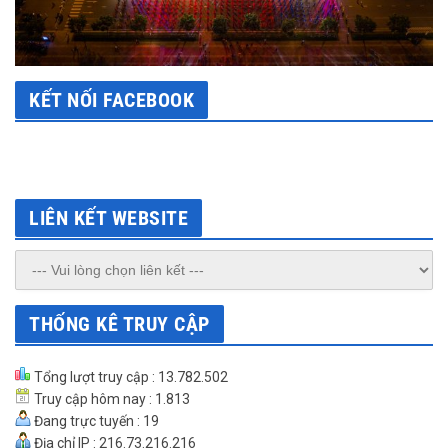
KẾT NỐI FACEBOOK
LIÊN KẾT WEBSITE
THỐNG KÊ TRUY CẬP
Tổng lượt truy cập : 13.782.502
Truy cập hôm nay : 1.813
Đang trực tuyến : 19
Địa chỉ IP : 216.73.216.216