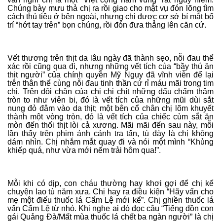
Chúng bày mưu thả chị ra rồi giao cho mật vụ đón lõng tìm
cách thủ tiêu ở bên ngoài, nhưng chị được cơ sở bí mật bố
trí “hớt tay trên” bọn chúng, rồi đón đưa thẳng lên căn cứ.
Vết thương trên thịt da lâu ngày đã thành sẹo, nỗi đau thể
xác rồi cũng qua đi, nhưng những vết tích của “bầy thú ăn
thịt người” của chính quyền Mỹ Ngụy đã vĩnh viễn để lại
trên thân thể cùng nỗi đau tinh thần cứ rỉ máu mãi trong tim
chị. Trên đôi chân của chị chi chít những dấu chấm thâm
tròn to như viên bi, đó là vết tích của những mũi dùi sắt
nung đỏ đâm vào da thịt; một bên cổ chân chị lõm khuyết
thành một vòng tròn, đó là vết tích của chiếc cùm sắt ăn
mòn đến thối thịt lòi cả xương. Mãi mãi đến sau này, mỗi
lần thấy trên phim ảnh cảnh tra tấn, tù đày là chị không
dám nhìn. Chị nhắm mắt quay đi và nói một mình “Khủng
khiếp quá, như vừa mới nếm trải hôm qua!”.
Mỗi khi có dịp, con cháu thường hay khơi gợi để chị kể
chuyện lao tù năm xưa. Chị hay ra điều kiện “Hãy vấn cho
mẹ một điếu thuốc lá Cẩm Lệ mới kể”. Chị ghiền thuốc lá
vấn Cẩm Lệ từ nhỏ. Khi nghe ai đó đọc câu “Tiếng đồn con
gái Quảng Đà/Mất mùa thuốc lá chết ba ngàn người” là chị