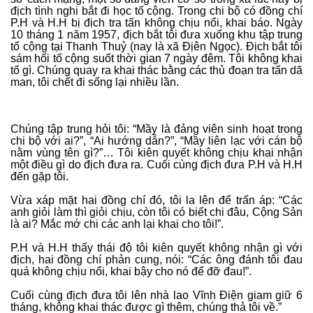
địch tình nghi bắt đi học tố cộng. Trong chi bộ có đồng chí
P.H và H.H bị địch tra tấn không chịu nổi, khai báo. Ngày
10 tháng 1 năm 1957, địch bắt tôi đưa xuống khu tập trung
tố cộng tại Thanh Thuỷ (nay là xã Địên Ngọc). Địch bắt tôi
sám hối tố cộng suốt thời gian 7 ngày đêm. Tôi không khai
tố gì. Chúng quay ra khai thác bằng các thủ đoạn tra tấn dã
man, tôi chết đi sống lại nhiều lần.
Chúng tập trung hỏi tôi: “Mầy là đảng viên sinh hoạt trong
chi bộ với ai?”, “Ai hướng dẫn?”, “Mầy liên lạc với cán bộ
nằm vùng tên gì?”… Tôi kiên quyết không chịu khai nhận
một điều gì do địch đưa ra. Cuối cùng địch đưa P.H và H.H
đến gặp tôi.
Vừa xáp mặt hai đồng chí đó, tôi la lên để trấn áp: “Các
anh giỏi làm thì giỏi chịu, còn tôi có biết chi đâu, Cộng Sản
là ai? Mắc mớ chi các anh lại khai cho tôi!”.
P.H và H.H thấy thái độ tôi kiên quyết không nhận gì với
địch, hai đồng chí phản cung, nói: “Các ông đánh tôi đau
quá không chịu nổi, khai bậy cho nó để đỡ đau!”.
Cuối cùng địch đưa tôi lên nhà lao Vĩnh Điện giam giữ 6
tháng, không khai thác được gì thêm, chúng thả tôi về.”