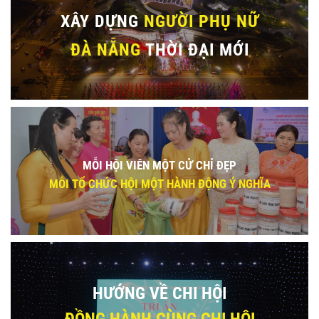
XÂY DỰNG
NGƯỜI PHỤ NỮ
ĐÀ NẴNG
THỜI ĐẠI MỚI
MỖI HỘI VIÊN MỘT CỬ CHỈ ĐẸP
MỖI TỔ CHỨC HỘI MỘT HÀNH ĐỘNG Ý NGHĨA
HƯỚNG VỀ CHI HỘI