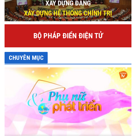
XÂY DỰNG ĐẢNG
XÂY DỰNG HỆ THỐNG CHÍNH TRỊ
BỘ PHÁP ĐIỂN ĐIỆN TỬ
CHUYÊN MỤC