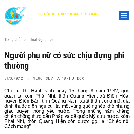
HỘI LIÊN HIỆP PHỤ NỮ THÀNH PHỐ ĐÀ NẴNG
DANANG WOMEN'S UNION
»
Trang chủ
Hoạt động hội
Người phụ nữ có sức chịu đựng phi
thường
09/07/2012
9
LƯỢT XEM
18 PHÚT ĐỌC
Chị Lê Thị Hạnh sinh ngày 15 tháng 8 năm 1932, quê
quán tại xóm Phái Nhì, thôn Quang Hiện, xã Điện Hòa,
huyện Điện Bàn, tỉnh Quảng Nam; xuất thân trong một gia
đình thuộc diện ngụ cư, tại một vùng quê nghèo khó nhưng
giàu truyền thống yêu nước. Trong những năm kháng
chiến chống thực dân Pháp và đế quốc Mỹ cứu nước, xóm
Phái Nhì, thôn Quang Hiện còn được gọi là “Chiếc nôi
Cách mạng”.