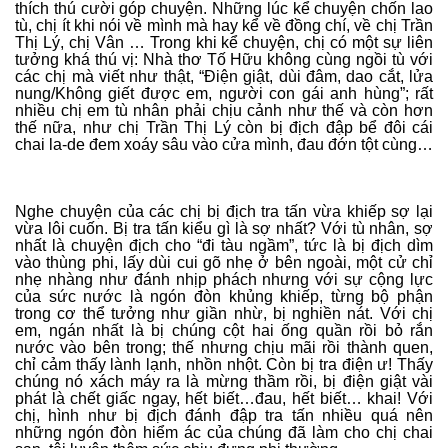
thích thú cười góp chuyện. Những lúc kể chuyện chốn lao
tù, chị ít khi nói về mình mà hay kể về đồng chí, về chị Trần
Thị Lý, chị Vân … Trong khi kể chuyện, chị có một sự liên
tưởng khá thú vị: Nhà thơ Tố Hữu không cùng ngồi tù với
các chị mà viết như thật, “Điện giật, dùi đâm, dao cắt, lửa
nung/Không giết được em, người con gái anh hùng”; rất
nhiều chị em tù nhân phải chịu cảnh như thế và còn hơn
thế nữa, như chị Trần Thị Lý còn bị địch đập bể đôi cái
chai la-de đem xoáy sâu vào cửa mình, đau đớn tột cùng…
Nghe chuyện của các chị bị địch tra tấn vừa khiếp sợ lại
vừa lôi cuốn. Bị tra tấn kiểu gì là sợ nhất? Với tù nhân, sợ
nhất là chuyện địch cho “đi tàu ngầm”, tức là bị địch dìm
vào thùng phi, lấy dùi cui gõ nhẹ ở bên ngoài, một cử chỉ
nhẹ nhàng như đánh nhịp phách nhưng với sự cộng lực
của sức nước là ngón đòn khủng khiếp, từng bộ phận
trong cơ thể tưởng như giần nhừ, bị nghiền nát. Với chị
em, ngán nhất là bị chúng cột hai ống quần rồi bỏ rắn
nước vào bên trong; thế nhưng chịu mãi rồi thành quen,
chỉ cảm thấy lành lạnh, nhồn nhột. Còn bị tra điện ư! Thấy
chúng nó xách máy ra là mừng thầm rồi, bị điện giật vài
phát là chết giấc ngay, hết biết…đau, hết biết… khai! Với
chị, hình như bị địch đánh đập tra tấn nhiều quá nên
những ngón đòn hiểm ác của chúng đã làm cho chị chai