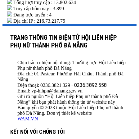
Tổng lượt truy cập : 13.802.634
Truy cập hôm nay : 3.899
Đang trực tuyến : 4
Địa chỉ IP : 216.73.217.75
TRANG THÔNG TIN ĐIỆN TỬ HỘI LIÊN HIỆP
PHỤ NỮ THÀNH PHỐ ĐÀ NẴNG
Chịu trách nhiệm nội dung: Thường trực Hội Liên hiệp
Phụ nữ thành phố Đà Nẵng
Địa chỉ: 01 Pasteur, Phường Hải Châu, Thành phố Đà
Nẵng
0236.3892.558
Điện thoại: 0236.3821.329 -
Email: vp-hlhpn@danang.gov.vn
Ghi rõ nguồn “Hội Liên hiệp Phụ nữ thành phố Đà
Nẵng” khi bạn phát hành thông tin từ website này
Bản quyền © 2023 thuộc Hội Liên hiệp Phụ nữ thành
phố Đà Nẵng. Đơn vị thiết kế website
WAM.VN
KẾT NỐI VỚI CHÚNG TÔI