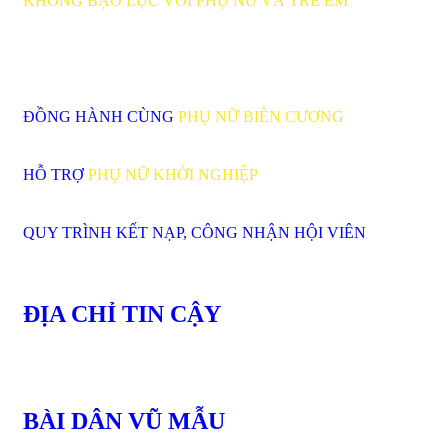
KHÔNG BẠO LỰC VỚI PHỤ NỮ VÀ TRẺ EM
ĐỒNG HÀNH CÙNG
PHỤ NỮ BIÊN CƯƠNG
HỖ TRỢ
PHỤ NỮ KHỞI NGHIỆP
QUY TRÌNH KẾT NẠP, CÔNG NHẬN HỘI VIÊN
ĐỊA CHỈ TIN CẬY
BÀI DÂN VŨ MẪU