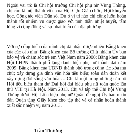
Ngoài vai trò là Chi hội trưởng Chi hội phụ nữ Vũng Thùng,
chị còn là một thành viên của Hội Cựu Giáo chức, Hội khuyến
học, Cộng tác viên Dân số. Dù ở vị trí nào chị cũng luôn hoàn
thành tốt nhiệm vụ được giao với tinh thần nhiệt huyết, tấm
lòng vì cộng động và sự phát triển của địa phương.
Với sự cống hiến của mình chị đã nhận được nhiều Bằng khen
của các cấp như: Bằng khen của Bộ trưởng Chủ nhiệm Ủy ban
bảo vệ và chăm sóc trẻ em Việt Nam năm 2000; Bằng khen của
Hội LHPN thành phố tặng danh hiệu phụ nữ thành đạt năm
2009; Bằng khen của UBND thành phố trong công tác xóa mù
chữ; xây dựng gia đình văn hóa tiêu biểu; toàn dân đoàn kết
xây dựng đời sống văn hóa … Chị là một trong những cán bộ
Hội tiêu biểu tham dự Đại hội đại biểu phụ nữ toàn quốc lần
thứ VIII tại Hà Nội. Năm 2013, Chị và tập thể Chi hội Vũng
Thùng được Hội Liên hiệp phụ nữ Quận đề nghị Ủy ban nhân
dân Quận tặng Giấy khen cho tập thể và cá nhân hoàn thành
xuất sắc nhiệm vụ năm 2013.
Trần Thương