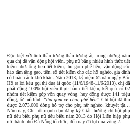
Đặc biệt với tinh thần tương thân tương ái, trong những năm
qua chị đã vận động hội viên, phụ nữ bằng nhiều hình thức tiết
kiệm như: ống heo tiết kiệm, thu gom phế liệu, vận động các
hảo tâm tặng gạo, tiền, sổ tiết kiệm cho các hộ nghèo, gia đình
có hoàn cảnh khó khăn. Năm 2013, kỷ niệm 65 năm ngày Bác
Hồ ra lời kêu gọi thi đua ái quốc (11/6/1948-11/6/2013), chị đã
phát động 100% hội viên thực hành tiết kiệm, kết quả có 02
nhóm tiết kiệm góp vốn quay vòng, huy động được 141 triệu
đồng, từ mô hình
“thu gom ve chai, phế liệu”
Chi hội đã thu
được 2.073.000 đồng hỗ trợ cho phụ nữ nghèo, khuyết tật…
Năm nay, Chi hội mạnh dạn đăng ký Giải thưởng chi hội phụ
nữ tiêu biểu phụ nữ tiêu biểu năm 2013 do Hội Liên hiệp phụ
nữ thành phố Đà Nẵng tổ chức, đến nay đã lọt qua vòng 2.