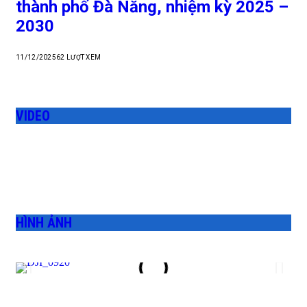
thành phố Đà Nẵng, nhiệm kỳ 2025 –
2030
11/12/2025
62
LƯỢT XEM
VIDEO
HÌNH ẢNH