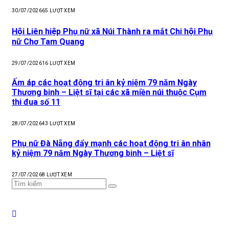
30/07/2026
65
LƯỢT XEM
Hội Liên hiệp Phụ nữ xã Núi Thành ra mắt Chi hội Phụ
nữ Chợ Tam Quang
29/07/2026
16
LƯỢT XEM
Ấm áp các hoạt động tri ân kỷ niệm 79 năm Ngày
Thương binh – Liệt sĩ tại các xã miền núi thuộc Cụm
thi đua số 11
28/07/2026
43
LƯỢT XEM
Phụ nữ Đà Nẵng đẩy mạnh các hoạt động tri ân nhân
kỷ niệm 79 năm Ngày Thương binh – Liệt sĩ
27/07/2026
8
LƯỢT XEM