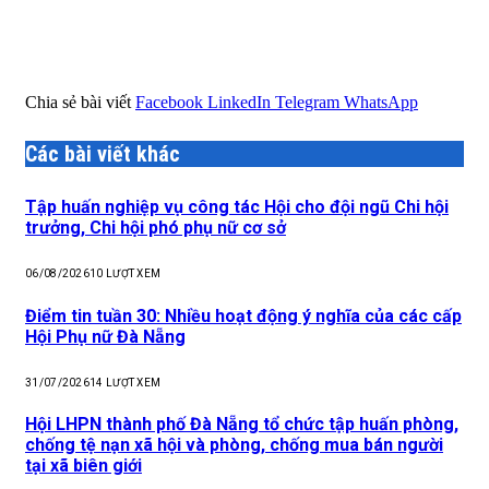
Chia sẻ bài viết
Facebook
LinkedIn
Telegram
WhatsApp
Các bài viết khác
Tập huấn nghiệp vụ công tác Hội cho đội ngũ Chi hội
trưởng, Chi hội phó phụ nữ cơ sở
06/08/2026
10
LƯỢT XEM
Điểm tin tuần 30: Nhiều hoạt động ý nghĩa của các cấp
Hội Phụ nữ Đà Nẵng
31/07/2026
14
LƯỢT XEM
Hội LHPN thành phố Đà Nẵng tổ chức tập huấn phòng,
chống tệ nạn xã hội và phòng, chống mua bán người
tại xã biên giới