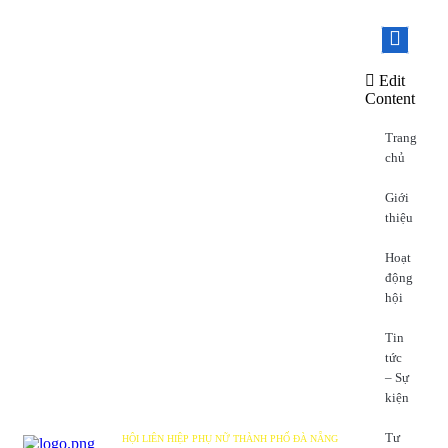
Edit
Content
Trang
chủ
Giới
thiệu
Hoạt
động
hội
Tin
tức
– Sự
kiện
Tư
HỘI LIÊN HIỆP PHỤ NỮ THÀNH PHỐ ĐÀ NẴNG
DANANG WOMEN'S UNION