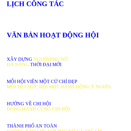
LỊCH CÔNG TÁC
VĂN BẢN HOẠT ĐỘNG HỘI
XÂY DỰNG
NGƯỜI PHỤ NỮ
ĐÀ NẴNG
THỜI ĐẠI MỚI
MỖI HỘI VIÊN MỘT CỬ CHỈ ĐẸP
MỖI TỔ CHỨC HỘI MỘT HÀNH ĐỘNG Ý NGHĨA
HƯỚNG VỀ CHI HỘI
ĐỒNG HÀNH CÙNG CHI HỘI
THÀNH PHỐ AN TOÀN