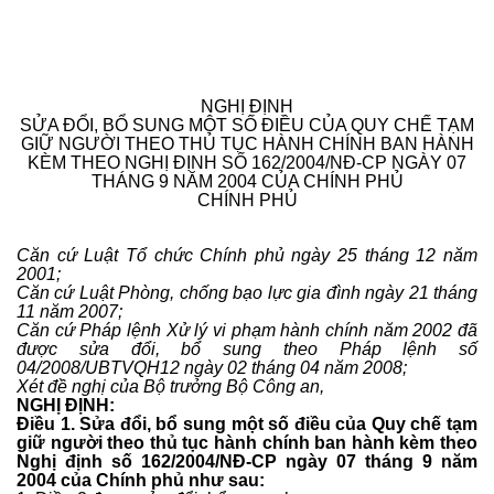
NGHỊ ĐỊNH
SỬA ĐỔI, BỔ SUNG MỘT SỐ ĐIỀU CỦA QUY CHẾ TẠM
GIỮ NGƯỜI THEO THỦ TỤC HÀNH CHÍNH BAN HÀNH
KÈM THEO NGHỊ ĐỊNH SỐ 162/2004/NĐ-CP NGÀY 07
THÁNG 9 NĂM 2004 CỦA CHÍNH PHỦ
CHÍNH PHỦ
Căn cứ Luật Tổ chức Chính phủ ngày 25 tháng 12 năm
2001;
Căn cứ Luật Phòng, chống bạo lực gia đình ngày 21 tháng
11 năm 2007;
Căn cứ Pháp lệnh Xử lý vi phạm hành chính năm 2002 đã
được sửa đổi, bổ sung theo Pháp lệnh số
04/2008/UBTVQH12 ngày 02 tháng 04 năm 2008;
Xét đề nghị của Bộ trưởng Bộ Công an,
NGHỊ ĐỊNH:
Điều 1. Sửa đổi, bổ sung một số điều của Quy chế tạm
giữ người theo thủ tục hành chính ban hành kèm theo
Nghị định số 162/2004/NĐ-CP ngày 07 tháng 9 năm
2004 của Chính phủ như sau: