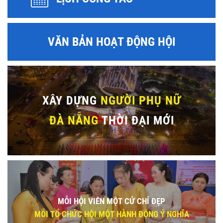
VĂN BẢN HOẠT ĐỘNG HỘI
XÂY DỰNG
NGƯỜI PHỤ NỮ
ĐÀ NẴNG
THỜI ĐẠI MỚI
MỖI HỘI VIÊN MỘT CỬ CHỈ ĐẸP
MỖI TỔ CHỨC HỘI MỘT HÀNH ĐỘNG Ý NGHĨA