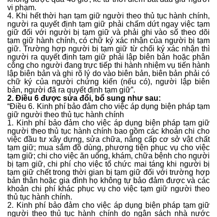
vi phạm.
4. Khi hết thời hạn tạm giữ người theo thủ tục hành chính,
người ra quyết định tạm giữ phải chấm dứt ngay việc tạm
giữ đối với người bị tạm giữ và phải ghi vào sổ theo dõi
tạm giữ hành chính, có chữ ký xác nhận của người bị tạm
giữ. Trường hợp người bị tạm giữ từ chối ký xác nhận thì
người ra quyết định tạm giữ phải lập biên bản hoặc phân
công cho người đang trực tiếp thi hành nhiệm vụ tiến hành
lập biên bản và ghi rõ lý do vào biên bản, biên bản phải có
chữ ký của người chứng kiến (nếu có), người lập biên
bản, người đã ra quyết định tạm giữ”.
2. Điều 6 được sửa đổi, bổ sung như sau:
“Điều 6. Kinh phí bảo đảm cho việc áp dụng biện pháp tạm
giữ người theo thủ tục hành chính
1. Kinh phí bảo đảm cho việc áp dụng biện pháp tạm giữ
người theo thủ tục hành chính bao gồm các khoản chi cho
việc đầu tư xây dựng, sửa chữa, nâng cấp cơ sở vật chất
tạm giữ; mua sắm đồ dùng, phương tiện phục vụ cho việc
tạm giữ; chi cho việc ăn uống, khám, chữa bệnh cho người
bị tạm giữ, chi phí cho việc tổ chức mai táng khi người bị
tạm giữ chết trong thời gian bị tạm giữ đối với trường hợp
bản thân hoặc gia đình họ không tự bảo đảm được và các
khoản chi phí khác phục vụ cho việc tạm giữ người theo
thủ tục hành chính.
2. Kinh phí bảo đảm cho việc áp dụng biện pháp tạm giữ
người theo thủ tục hành chính do ngân sách nhà nước