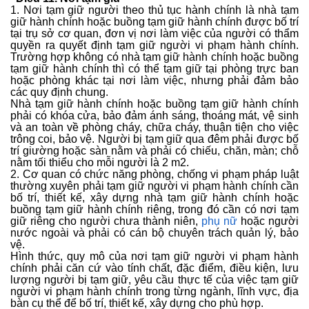
1. Nơi tạm giữ người theo thủ tục hành chính là nhà tạm
giữ hành chính hoặc buồng tạm giữ hành chính được bố trí
tại trụ sở cơ quan, đơn vị nơi làm việc của người có thẩm
quyền ra quyết định tạm giữ người vi phạm hành chính.
Trường hợp không có nhà tạm giữ hành chính hoặc buồng
tạm giữ hành chính thì có thể tạm giữ tại phòng trực ban
hoặc phòng khác tại nơi làm việc, nhưng phải đảm bảo
các quy định chung.
Nhà tạm giữ hành chính hoặc buồng tạm giữ hành chính
phải có khóa cửa, bảo đảm ánh sáng, thoáng mát, vệ sinh
và an toàn về phòng cháy, chữa cháy, thuận tiện cho việc
trông coi, bảo vệ. Người bị tạm giữ qua đêm phải được bố
trí giường hoặc sàn nằm và phải có chiếu, chăn, màn; chỗ
nằm tối thiểu cho mỗi người là 2 m2.
2. Cơ quan có chức năng phòng, chống vi phạm pháp luật
thường xuyên phải tạm giữ người vi phạm hành chính cần
bố trí, thiết kế, xây dựng nhà tạm giữ hành chính hoặc
buồng tạm giữ hành chính riêng, trong đó cần có nơi tạm
giữ riêng cho người chưa thành niên,
phụ nữ
hoặc người
nước ngoài và phải có cán bộ chuyên trách quản lý, bảo
vệ.
Hình thức, quy mô của nơi tạm giữ người vi phạm hành
chính phải căn cứ vào tính chất, đặc điểm, điều kiện, lưu
lượng người bị tạm giữ, yêu cầu thực tế của việc tạm giữ
người vi phạm hành chính trong từng ngành, lĩnh vực, địa
bàn cụ thể để bố trí, thiết kế, xây dựng cho phù hợp.