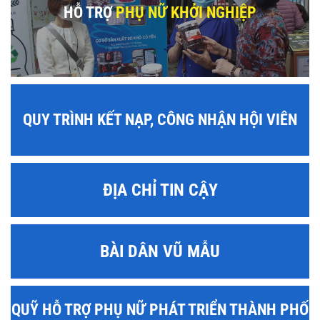
HỖ TRỢ
PHỤ NỮ KHỞI NGHIỆP
QUY TRÌNH KẾT NẠP, CÔNG NHẬN HỘI VIÊN
ĐỊA CHỈ TIN CẬY
BÀI DÂN VŨ MẪU
QUỸ HỖ TRỢ PHỤ NỮ PHÁT TRIỂN THÀNH PHỐ