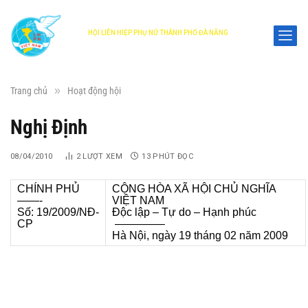
HỘI LIÊN HIỆP PHỤ NỮ THÀNH PHỐ ĐÀ NẴNG
DANANG WOMEN'S UNION
»
Trang chủ
Hoạt động hội
Nghị Định
08/04/2010
2
LƯỢT XEM
13 PHÚT ĐỌC
CHÍNH PHỦ
CỘNG HÒA XÃ HỘI CHỦ NGHĨA
——-
VIỆT NAM
Số: 19/2009/NĐ-
Độc lập – Tự do – Hạnh phúc
CP
————–
Hà Nội, ngày 19 tháng 02 năm 2009