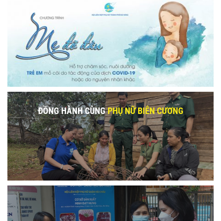
ĐỒNG HÀNH CÙNG
PHỤ NỮ BIÊN CƯƠNG