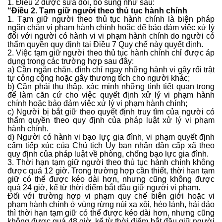
1. Điều 2 được sửa đổi, bổ sung như sau:
“Điều 2. Tạm giữ người theo thủ tục hành chính
1. Tạm giữ người theo thủ tục hành chính là biện pháp
ngăn chặn vi phạm hành chính hoặc để bảo đảm việc xử lý
đối với người có hành vi vi phạm hành chính do người có
thẩm quyền quy định tại Điều 7 Quy chế này quyết định.
2. Việc tạm giữ người theo thủ tục hành chính chỉ được áp
dụng trong các trường hợp sau đây:
a) Cần ngăn chặn, đình chỉ ngay những hành vi gây rối trật
tự công cộng hoặc gây thương tích cho người khác;
b) Cần phải thu thập, xác minh những tình tiết quan trọng
để làm căn cứ cho việc quyết định xử lý vi phạm hành
chính hoặc bảo đảm việc xử lý vi phạm hành chính;
c) Người bị bắt giữ theo quyết định truy tìm của người có
thẩm quyền theo quy định của pháp luật xử lý vi phạm
hành chính.
d) Người có hành vi bạo lực gia đình, vi phạm quyết định
cấm tiếp xúc của Chủ tịch Ủy ban nhân dân cấp xã theo
quy định của pháp luật về phòng, chống bạo lực gia đình.
3. Thời hạn tạm giữ người theo thủ tục hành chính không
được quá 12 giờ. Trong trường hợp cần thiết, thời hạn tạm
giữ có thể được kéo dài hơn, nhưng cũng không được
quá 24 giờ, kể từ thời điểm bắt đầu giữ người vi phạm.
Đối với trường hợp vi phạm quy chế biên giới hoặc vi
phạm hành chính ở vùng rừng núi xa xôi, hẻo lánh, hải đảo
thì thời hạn tạm giữ có thể được kéo dài hơn, nhưng cũng
không được quá 48 giờ, kể từ thời điểm bắt đầu giữ người