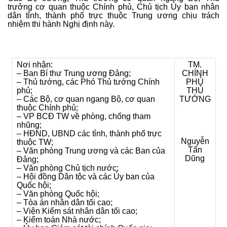
trưởng cơ quan thuộc Chính phủ, Chủ tịch Ủy ban nhân
dân tỉnh, thành phố trực thuộc Trung ương chịu trách
nhiệm thi hành Nghị định này.
Nơi nhận:
TM.
– Ban Bí thư Trung ương Đảng;
CHÍNH
– Thủ tướng, các Phó Thủ tướng Chính
PHỦ
phủ;
THỦ
– Các Bộ, cơ quan ngang Bộ, cơ quan
TƯỚNG
thuộc Chính phủ;
– VP BCĐ TW về phòng, chống tham
nhũng;
– HĐND, UBND các tỉnh, thành phố trực
Nguyễn
thuộc TW;
Tấn
– Văn phòng Trung ương và các Ban của
Dũng
Đảng;
– Văn phòng Chủ tịch nước;
– Hội đồng Dân tộc và các Ủy ban của
Quốc hội;
– Văn phòng Quốc hội;
– Tòa án nhân dân tối cao;
– Viện Kiểm sát nhân dân tối cao;
– Kiểm toán Nhà nước;