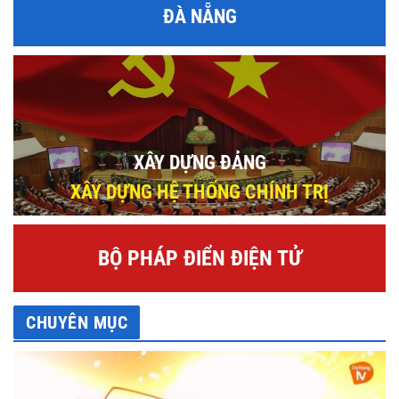
ĐÀ NẴNG
XÂY DỰNG ĐẢNG
XÂY DỰNG HỆ THỐNG CHÍNH TRỊ
BỘ PHÁP ĐIỂN ĐIỆN TỬ
CHUYÊN MỤC