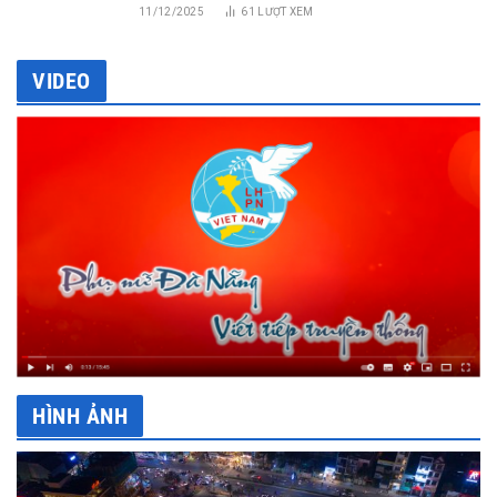
11/12/2025
61
LƯỢT XEM
VIDEO
HÌNH ẢNH