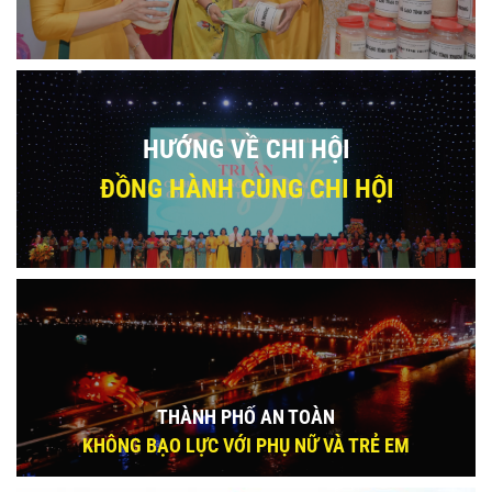
HƯỚNG VỀ CHI HỘI
ĐỒNG HÀNH CÙNG CHI HỘI
THÀNH PHỐ AN TOÀN
KHÔNG BẠO LỰC VỚI PHỤ NỮ VÀ TRẺ EM