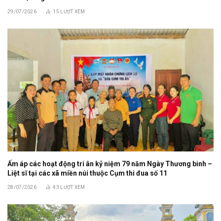
29/07/2026
15
LƯỢT XEM
Ấm áp các hoạt động tri ân kỷ niệm 79 năm Ngày Thương binh –
Liệt sĩ tại các xã miền núi thuộc Cụm thi đua số 11
28/07/2026
43
LƯỢT XEM