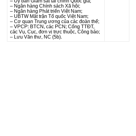
– Ủy ban Giám sát tài chính Quốc gia;
– Ngân hàng Chính sách Xã hội;
– Ngân hàng Phát triển Việt Nam;
– UBTW Mặt trận Tổ quốc Việt Nam;
– Cơ quan Trung ương của các đoàn thể;
– VPCP: BTCN, các PCN; Cổng TTĐT,
các Vụ, Cục, đơn vị trực thuộc, Công báo;
– Lưu Văn thư, NC (5b).