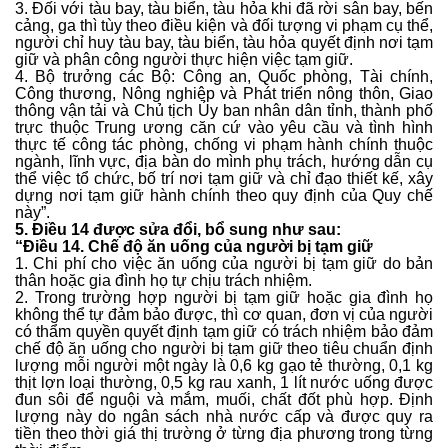
3. Đối với tàu bay, tàu biển, tàu hỏa khi đã rời sân bay, bến
cảng, ga thì tùy theo điều kiện và đối tượng vi phạm cụ thể,
người chỉ huy tàu bay, tàu biển, tàu hỏa quyết định nơi tạm
giữ và phân công người thực hiện việc tạm giữ.
4. Bộ trưởng các Bộ: Công an, Quốc phòng, Tài chính,
Công thương, Nông nghiệp và Phát triển nông thôn, Giao
thông vận tải và Chủ tịch Ủy ban nhân dân tỉnh, thành phố
trực thuộc Trung ương căn cứ vào yêu cầu và tình hình
thực tế công tác phòng, chống vi phạm hành chính thuộc
ngành, lĩnh vực, địa bàn do mình phụ trách, hướng dẫn cụ
thể việc tổ chức, bố trí nơi tạm giữ và chỉ đạo thiết kế, xây
dựng nơi tạm giữ hành chính theo quy định của Quy chế
này”.
5. Điều 14 được sửa đổi, bổ sung như sau:
“Điều 14. Chế độ ăn uống của người bị tạm giữ
1. Chi phí cho việc ăn uống của người bị tạm giữ do bản
thân hoặc gia đình họ tự chịu trách nhiệm.
2. Trong trường hợp người bị tạm giữ hoặc gia đình họ
không thể tự đảm bảo được, thì cơ quan, đơn vị của người
có thẩm quyền quyết định tạm giữ có trách nhiệm bảo đảm
chế độ ăn uống cho người bị tạm giữ theo tiêu chuẩn định
lượng mỗi người một ngày là 0,6 kg gạo tẻ thường, 0,1 kg
thịt lợn loại thường, 0,5 kg rau xanh, 1 lít nước uống được
đun sôi để nguội và mắm, muối, chất đốt phù hợp. Định
lượng này do ngân sách nhà nước cấp và được quy ra
tiền theo thời giá thị trường ở từng địa phương trong từng