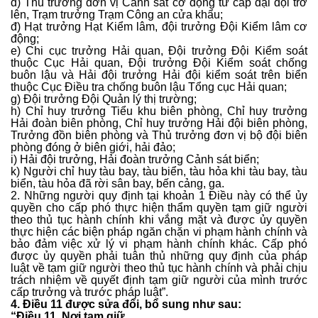
d) Thủ trưởng đơn vị Cảnh sát cơ động từ cấp đại đội trở
lên, Trạm trưởng Trạm Công an cửa khẩu;
đ) Hạt trưởng Hạt Kiểm lâm, đội trưởng Đội Kiểm lâm cơ
động;
e) Chi cục trưởng Hải quan, Đội trưởng Đội Kiểm soát
thuộc Cục Hải quan, Đội trưởng Đội Kiểm soát chống
buôn lậu và Hải đội trưởng Hải đội kiểm soát trên biển
thuộc Cục Điều tra chống buôn lậu Tổng cục Hải quan;
g) Đội trưởng Đội Quản lý thị trường;
h) Chỉ huy trưởng Tiểu khu biên phòng, Chỉ huy trưởng
Hải đoàn biên phòng, Chỉ huy trưởng Hải đội biên phòng,
Trưởng đồn biên phòng và Thủ trưởng đơn vị bộ đội biên
phòng đóng ở biên giới, hải đảo;
i) Hải đội trưởng, Hải đoàn trưởng Cảnh sát biển;
k) Người chỉ huy tàu bay, tàu biển, tàu hỏa khi tàu bay, tàu
biển, tàu hỏa đã rời sân bay, bến cảng, ga.
2. Những người quy định tại khoản 1 Điều này có thể ủy
quyền cho cấp phó thực hiện thẩm quyền tạm giữ người
theo thủ tục hành chính khi vắng mặt và được ủy quyền
thực hiện các biện pháp ngăn chặn vi phạm hành chính và
bảo đảm việc xử lý vi phạm hành chính khác. Cấp phó
được ủy quyền phải tuân thủ những quy định của pháp
luật về tạm giữ người theo thủ tục hành chính và phải chịu
trách nhiệm về quyết định tạm giữ người của mình trước
cấp trưởng và trước pháp luật”.
4. Điều 11 được sửa đổi, bổ sung như sau:
“Điều 11. Nơi tạm giữ