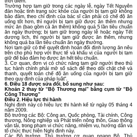
thời điểm.
Trường hợp tạm giữ trong các ngày lễ, ngày Tết Nguyên
đán hoặc tình trạng sức khỏe của người bị tạm giữ không
bảo đảm, theo chỉ định của bác sĩ cần phải có chế độ ăn
uống tốt hơn, thì người bị tạm giữ được ăn thêm nhưng
mức ăn (bao gồm cả ăn thêm) không quá 5 lần tiêu chuẩn
ăn ngày thường; bị tạm giữ trong ngày lễ hoặc ngày Tết
dương lịch, thì người bị tạm giữ được ăn thêm, nhưng
không quá ba lần tiêu chuẩn ăn ngày thường.
Nơi tạm giữ có thể quyết định hoán đổi định lượng ăn nêu
trên cho phù hợp với thực tế và khẩu vị của người bị tạm
giữ để bảo đảm họ được ăn hết tiêu chuẩn.
3. Cơ quan, đơn vị có chức năng tạm giữ người theo thủ
tục hành chính phải mở sổ sách để theo dõi chặt chẽ và
thanh, quyết toán chế độ ăn uống của người bị tạm giữ
theo quy định của pháp luật”.
6. Điều 18 được sửa đổi, bổ sung như sau:
Khoản 2 thay từ “Bộ Thương mại” bằng cụm từ “Bộ
Công Thương”
Điều 2. Hiệu lực thi hành
Nghị định này có hiệu lực thi hành kể từ ngày 05 tháng 4
năm 2009.
Bộ trưởng các Bộ: Công an, Quốc phòng, Tài chính, Công
thương, Nông nghiệp và Phát triển nông thôn, Giao thông
vận tải, trong phạm vi chức năng, nhiệm vụ, hướng dẫn và
tổ chức thực hiện Nghị định này.
Các Bộ trưởng, Thủ trưởng cơ quan ngang Bộ, Thủ