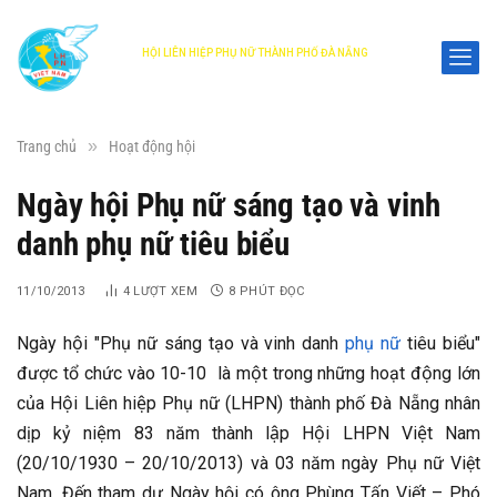
HỘI LIÊN HIỆP PHỤ NỮ THÀNH PHỐ ĐÀ NẴNG
DANANG WOMEN'S UNION
»
Trang chủ
Hoạt động hội
Ngày hội Phụ nữ sáng tạo và vinh
danh phụ nữ tiêu biểu
11/10/2013
4
LƯỢT XEM
8 PHÚT ĐỌC
Ngày hội "Phụ nữ sáng tạo và vinh danh
phụ nữ
tiêu biểu"
được tổ chức vào 10-10 là một trong những hoạt động lớn
của Hội Liên hiệp Phụ nữ (LHPN) thành phố Đà Nẵng nhân
dịp kỷ niệm 83 năm thành lập Hội LHPN Việt Nam
(20/10/1930 – 20/10/2013) và 03 năm ngày Phụ nữ Việt
Nam. Đến tham dự Ngày hội có ông Phùng Tấn Viết – Phó