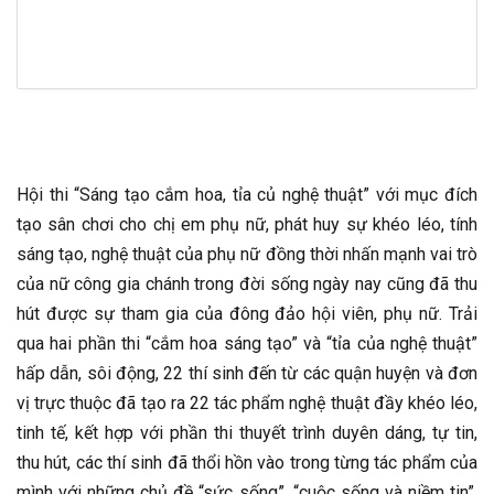
Hội thi “Sáng tạo cắm hoa, tỉa củ nghệ thuật” với mục đích
tạo sân chơi cho chị em phụ nữ, phát huy sự khéo léo, tính
sáng tạo, nghệ thuật của phụ nữ đồng thời nhấn mạnh vai trò
của nữ công gia chánh trong đời sống ngày nay cũng đã thu
hút được sự tham gia của đông đảo hội viên, phụ nữ. Trải
qua hai phần thi “cắm hoa sáng tạo” và “tỉa của nghệ thuật”
hấp dẫn, sôi động, 22 thí sinh đến từ các quận huyện và đơn
vị trực thuộc đã tạo ra 22 tác phẩm nghệ thuật đầy khéo léo,
tinh tế, kết hợp với phần thi thuyết trình duyên dáng, tự tin,
thu hút, các thí sinh đã thổi hồn vào trong từng tác phẩm của
mình với những chủ đề “sức sống”, “cuộc sống và niềm tin”,