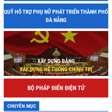
QUỸ HỖ TRỢ PHỤ NỮ PHÁT TRIỂN THÀNH PHỐ
ĐÀ NẴNG
XÂY DỰNG ĐẢNG
XÂY DỰNG HỆ THỐNG CHÍNH TRỊ
BỘ PHÁP ĐIỂN ĐIỆN TỬ
CHUYÊN MỤC