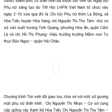
UBND thành phố; 03 điển hình đã được tôn vinh tại Ngày hội
Phụ nữ sáng tạo do TW Hội LHPN Việt Nam tổ chức vào
ngày 2-10 vừa qua đó là: Chi hội Phụ nữ thôn La Bông, xã
Hòa Tiến, huyện Hòa Vang; chị Nguyễn Thị Thu Tâm- chủ cơ
sở sản xuất hương Tịnh Quang, phường Hòa An, quận Cẩm
Lệ và chị Hồ Thị Phụng- Hiệu trưởng trường Mầm non Tư
thục Bảo Ngọc – quận Hải Châu.
Chương trình Tôn vinh đã giao lưu, chia sẻ với một số gương
mặt phụ nữ điển hình: Chị Nguyễn Thị Nhạn – Cơ sở cung
cấp giống cây Xanh Xã Hòa Tiến; Chị Nguyễn Thị Thu Tâm –