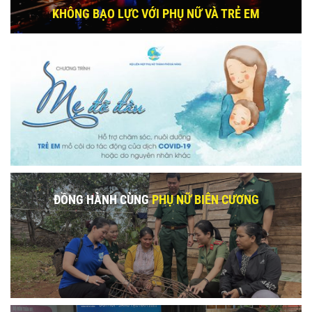
KHÔNG BẠO LỰC VỚI PHỤ NỮ VÀ TRẺ EM
ĐỒNG HÀNH CÙNG
PHỤ NỮ BIÊN CƯƠNG