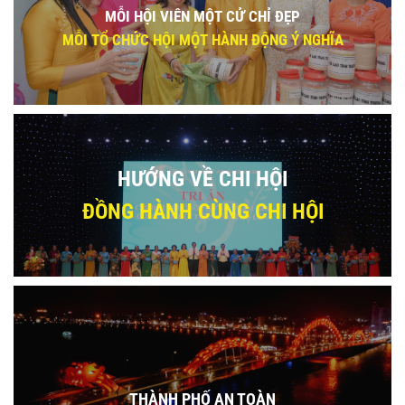
MỖI HỘI VIÊN MỘT CỬ CHỈ ĐẸP
MỖI TỔ CHỨC HỘI MỘT HÀNH ĐỘNG Ý NGHĨA
HƯỚNG VỀ CHI HỘI
ĐỒNG HÀNH CÙNG CHI HỘI
THÀNH PHỐ AN TOÀN