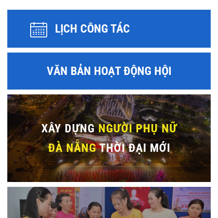
LỊCH CÔNG TÁC
VĂN BẢN HOẠT ĐỘNG HỘI
XÂY DỰNG
NGƯỜI PHỤ NỮ
ĐÀ NẴNG
THỜI ĐẠI MỚI