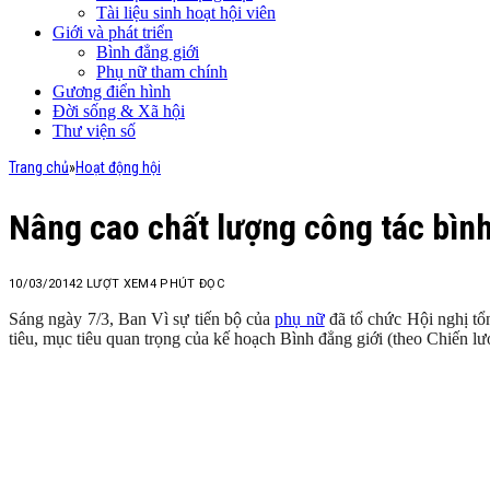
Tài liệu sinh hoạt hội viên
Giới và phát triển
Bình đẳng giới
Phụ nữ tham chính
Gương điển hình
Đời sống & Xã hội
Thư viện số
Trang chủ
»
Hoạt động hội
Nâng cao chất lượng công tác bình
10/03/2014
2
LƯỢT XEM
4 PHÚT ĐỌC
Sáng ngày 7/3, Ban Vì sự tiến bộ của
phụ nữ
đã tổ chức Hội nghị tổn
tiêu, mục tiêu quan trọng của kế hoạch Bình đẳng giới (theo Chiến lư