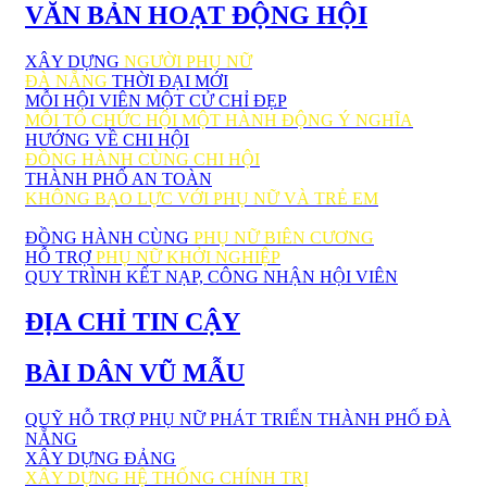
VĂN BẢN HOẠT ĐỘNG HỘI
XÂY DỰNG
NGƯỜI PHỤ NỮ
ĐÀ NẴNG
THỜI ĐẠI MỚI
MỖI HỘI VIÊN MỘT CỬ CHỈ ĐẸP
MỖI TỔ CHỨC HỘI MỘT HÀNH ĐỘNG Ý NGHĨA
HƯỚNG VỀ CHI HỘI
ĐỒNG HÀNH CÙNG CHI HỘI
THÀNH PHỐ AN TOÀN
KHÔNG BẠO LỰC VỚI PHỤ NỮ VÀ TRẺ EM
ĐỒNG HÀNH CÙNG
PHỤ NỮ BIÊN CƯƠNG
HỖ TRỢ
PHỤ NỮ KHỞI NGHIỆP
QUY TRÌNH KẾT NẠP, CÔNG NHẬN HỘI VIÊN
ĐỊA CHỈ TIN CẬY
BÀI DÂN VŨ MẪU
QUỸ HỖ TRỢ PHỤ NỮ PHÁT TRIỂN THÀNH PHỐ ĐÀ
NẴNG
XÂY DỰNG ĐẢNG
XÂY DỰNG HỆ THỐNG CHÍNH TRỊ