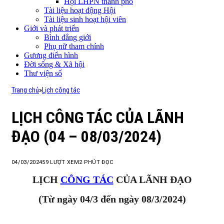
Hội LHPN thành phố
Tài liệu hoạt động Hội
Tài liệu sinh hoạt hội viên
Giới và phát triển
Bình đẳng giới
Phụ nữ tham chính
Gương điển hình
Đời sống & Xã hội
Thư viện số
Trang chủ
»
Lịch công tác
LỊCH CÔNG TÁC CỦA LÃNH
ĐẠO (04 – 08/03/2024)
04/03/2024
59
LƯỢT XEM
2 PHÚT ĐỌC
LỊCH
CÔNG TÁC
CỦA LÃNH ĐẠO
(Từ ngày 04/3 đến ngày 08/3/2024)