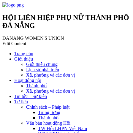
HỘI LIÊN HIỆP PHỤ NỮ THÀNH PHỐ
ĐÀ NẴNG
DANANG WOMEN'S UNION
Edit Content
Trang chủ
Giới thiệu
Giới thiệu chung
Lịch sử phát triển
Xã, phường và các đơn vị
Hoạt động hội
Thành phố
Xã, phường và các đơn vị
Tin tức – Sự kiện
Tư liệu
Chính sách – Pháp luật
Trung ương
Thành phố
Văn bản hoạt động Hội
TW Hội LHPN Việt Nam