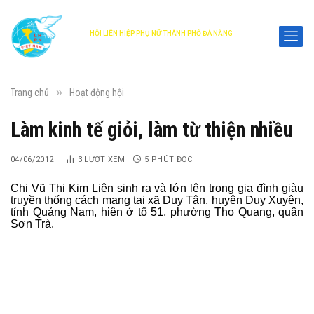
HỘI LIÊN HIỆP PHỤ NỮ THÀNH PHỐ ĐÀ NẴNG
DANANG WOMEN'S UNION
»
Trang chủ
Hoạt động hội
Làm kinh tế giỏi, làm từ thiện nhiều
04/06/2012
3
LƯỢT XEM
5 PHÚT ĐỌC
Chị Vũ Thị Kim Liên sinh ra và lớn lên trong gia đình giàu
truyền thống cách mạng tại xã Duy Tân, huyện Duy Xuyên,
tỉnh Quảng Nam, hiện ở tổ 51, phường Thọ Quang, quận
Sơn Trà.