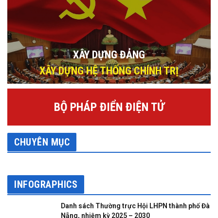
XÂY DỰNG ĐẢNG
XÂY DỰNG HỆ THỐNG CHÍNH TRỊ
BỘ PHÁP ĐIỂN ĐIỆN TỬ
CHUYÊN MỤC
INFOGRAPHICS
Danh sách Thường trực Hội LHPN thành phố Đà
Nẵng, nhiệm kỳ 2025 – 2030