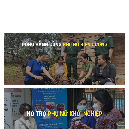
ĐỒNG HÀNH CÙNG
PHỤ NỮ BIÊN CƯƠNG
HỖ TRỢ
PHỤ NỮ KHỞI NGHIỆP