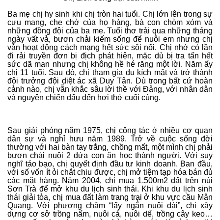
Ba mẹ chị hy sinh khi chị tròn hai tuổi. Chị lớn lên trong sự
cưu mang, che chở của họ hàng, bà con chòm xóm và
những đồng đội của ba mẹ. Tuổi thơ trải qua những tháng
ngày vất vả, bươn chải kiếm sống để nuôi em nhưng chị
vẫn hoạt động cách mạng hết sức sôi nổi. Chị nhớ có lần
đi rải truyền đơn bị địch phát hiện, mặc dù bị tra tấn hết
sức dã man nhưng chị không hề hé răng một lời. Năm ấy
chị 11 tuổi. Sau đó, chị tham gia du kích mật và trở thành
đội trưởng đội diệt ác xã Duy Tân. Dù trong bất cứ hoàn
cảnh nào, chị vẫn khắc sâu lời thề với Đảng, với nhân dân
và nguyện chiến đấu đến hơi thở cuối cùng.
Sau giải phóng năm 1975, chị công tác ở nhiều cơ quan
dân sự và nghỉ hưu năm 1989. Trở về cuộc sống đời
thường với hai bàn tay trắng, chồng mất, một mình chị phải
bươn chải nuôi 2 đứa con ăn học thành người. Với suy
nghĩ táo bạo, chị quyết định đầu tư kinh doanh. Ban đầu,
với số vốn ít ỏi chắt chiu được, chị mở tiệm tạp hóa bán đủ
các mặt hàng. Năm 2004, chị mua 1.500m2 đất trên núi
Sơn Trà để mở khu du lịch sinh thái. Khi khu du lịch sinh
thái giải tỏa, chị mua đất làm trang trại ở khu vực cầu Mân
Quang. Với phương châm “lấy ngắn nuôi dài”, chị xây
dựng cơ sở trồng nấm, nuôi cá, nuôi dế, trồng cây keo…