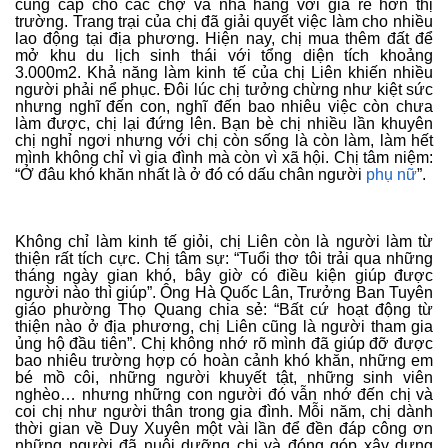
cung cấp cho các chợ và nhà hàng với giá rẻ hơn thị
trường. Trang trại của chị đã giải quyết việc làm cho nhiều
lao động tại địa phương. Hiện nay, chị mua thêm đất để
mở khu du lịch sinh thái với tổng diện tích khoảng
3.000m2. Khả năng làm kinh tế của chị Liên khiến nhiều
người phải nể phục. Đôi lúc chị tưởng chừng như kiệt sức
nhưng nghĩ đến con, nghĩ đến bao nhiêu việc còn chưa
làm được, chị lại đứng lên. Bạn bè chị nhiều lần khuyên
chị nghỉ ngơi nhưng với chị còn sống là còn làm, làm hết
mình không chỉ vì gia đình mà còn vì xã hội. Chị tâm niệm:
“Ở đâu khó khăn nhất là ở đó có dấu chân người
phụ nữ
”.
Không chỉ làm kinh tế giỏi, chị Liên còn là người làm từ
thiện rất tích cực. Chị tâm sự: “Tuổi thơ tôi trải qua những
tháng ngày gian khó, bây giờ có điều kiện giúp được
người nào thì giúp”. Ông Hà Quốc Lân, Trưởng Ban Tuyên
giáo phường Thọ Quang chia sẻ: “Bất cứ hoạt động từ
thiện nào ở địa phương, chị Liên cũng là người tham gia
ủng hộ đầu tiên”. Chị không nhớ rõ mình đã giúp đỡ được
bao nhiêu trường hợp có hoàn cảnh khó khăn, những em
bé mồ côi, những người khuyết tật, những sinh viên
nghèo… nhưng những con người đó vẫn nhớ đến chị và
coi chị như người thân trong gia đình. Mỗi năm, chị dành
thời gian về Duy Xuyên một vài lần để đền đáp công ơn
những người đã nuôi dưỡng chị và đóng góp xây dựng