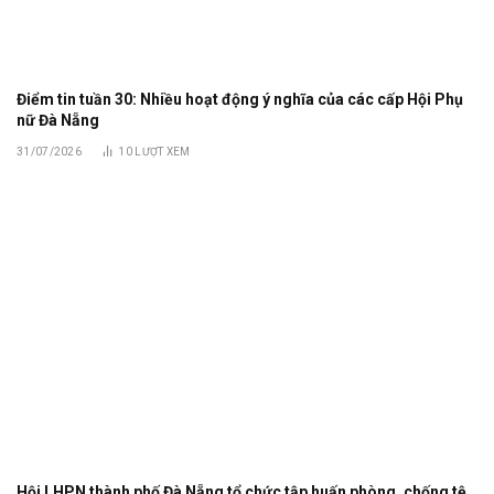
Điểm tin tuần 30: Nhiều hoạt động ý nghĩa của các cấp Hội Phụ
nữ Đà Nẵng
31/07/2026
10
LƯỢT XEM
Hội LHPN thành phố Đà Nẵng tổ chức tập huấn phòng, chống tệ