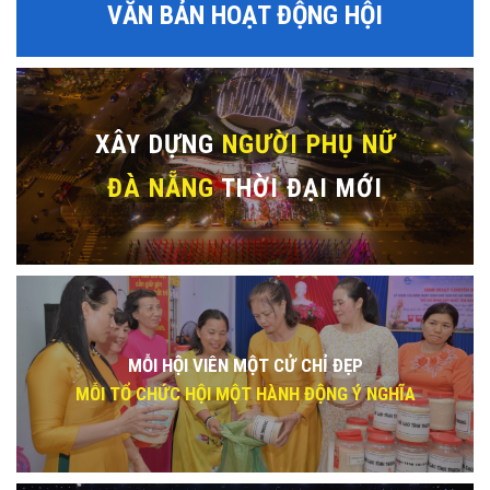
VĂN BẢN HOẠT ĐỘNG HỘI
XÂY DỰNG
NGƯỜI PHỤ NỮ
ĐÀ NẴNG
THỜI ĐẠI MỚI
MỖI HỘI VIÊN MỘT CỬ CHỈ ĐẸP
MỖI TỔ CHỨC HỘI MỘT HÀNH ĐỘNG Ý NGHĨA