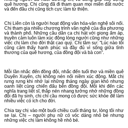
quê hương. Chị cũng đã đi tham quan mọi miền đất nước
và đến đâu chị cũng tích cực làm từ thiện.
Chị Liên còn là người hoạt động văn hóa-văn nghệ sôi nổi.
Chị tham gia nhiều chương trình văn nghệ của địa phương
và thành phố. Những câu dân ca chị hát với giọng ấm áp,
truyền cảm luôn làm xúc động lòng người cũng như những
việc chị làm cho đời thật cao quý. Chị tâm sự: “Lúc nào tôi
cũng cảm thấy hạnh phúc và đầy đủ vì sống giữa tình
thương của quê hương, của đồng đội và bà con”.
Mỗi lần nhắc đến đồng đội, nhắc đến tuổi thơ và miền quê
Duyên Xuyên, chị không nén nổi niềm xúc động. Mắt chị
rưng rưng khi nhớ lại những tháng ngày gian khó nhưng
oanh liệt cùng chiến đấu bên đồng đội. Mỗi khi đến các
nghĩa trang liệt sĩ, thắp nén nhang tưởng nhớ những đồng
đội đã hy sinh, chị chỉ cầu mong có được sức khỏe để làm
nhiều việc có ích cho đời.
Chia tay chị vào một buổi chiều cuối tháng tư, lòng tôi như
se lại. Chị – người phụ nữ có vóc dáng nhỏ bé nhưng
những việc chị làm không hề nhỏ bé.