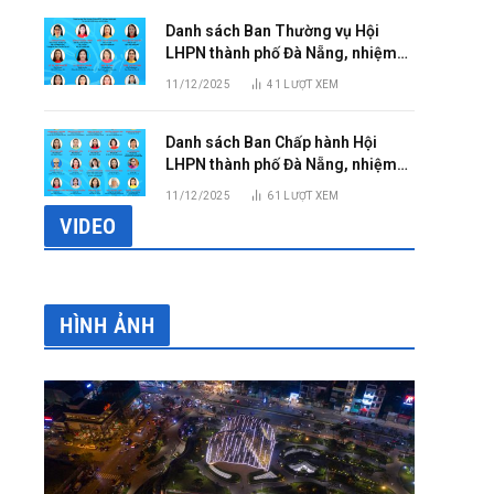
Danh sách Ban Thường vụ Hội
LHPN thành phố Đà Nẵng, nhiệm
kỳ 2025 – 2030
11/12/2025
41
LƯỢT XEM
Danh sách Ban Chấp hành Hội
LHPN thành phố Đà Nẵng, nhiệm
kỳ 2025 – 2030
11/12/2025
61
LƯỢT XEM
VIDEO
HÌNH ẢNH