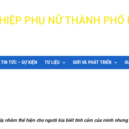
N HIỆP PHỤ NỮ THÀNH PHỐ
DANANG WOMEN'S UNION
TIN TỨC – SỰ KIỆN
TƯ LIỆU
GIỚI VÀ PHÁT TRIỂN
G
ạ nhằm thể hiện cho người kia biết tình cảm của mình nhưng