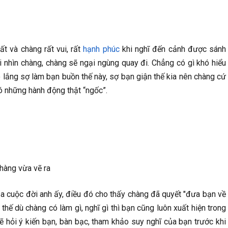
t và chàng rất vui, rất
hạnh phúc
khi nghĩ đến cảnh được sánh
 nhìn chàng, chàng sẽ ngại ngùng quay đi. Chẳng có gì khó hiểu
o lắng sợ làm bạn buồn thế này, sợ bạn giận thế kia nên chàng cứ
có những hành động thật “ngốc”.
hàng vừa vẽ ra
a cuộc đời anh ấy, điều đó cho thấy chàng đã quyết "đưa bạn về
 thế dù chàng có làm gì, nghĩ gì thì bạn cũng luôn xuất hiện trong
ẽ hỏi ý kiến bạn, bàn bạc, tham khảo suy nghĩ của bạn trước khi