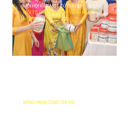
MỖI HỘI VIÊN MỘT CỬ CHỈ ĐẸP
MỖI TỔ CHỨC HỘI MỘT HÀNH ĐỘNG Ý
NGHĨA
HƯỚNG VỀ CHI HỘI
ĐỒNG HÀNH CÙNG CHI HỘI