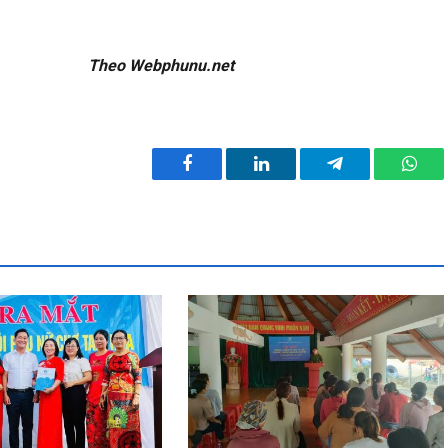
unu.net
Facebook
LinkedIn
Telegram
What