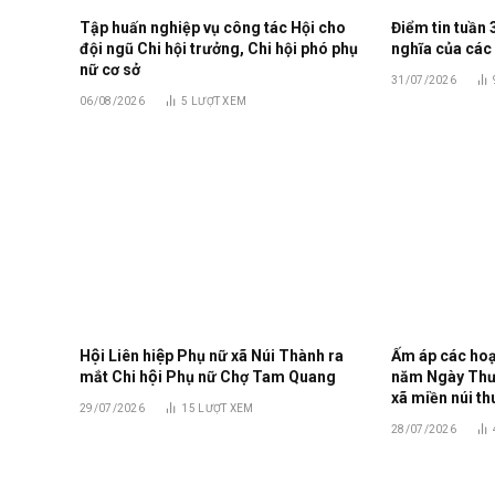
Tập huấn nghiệp vụ công tác Hội cho
Điểm tin tuần 
đội ngũ Chi hội trưởng, Chi hội phó phụ
nghĩa của các
nữ cơ sở
31/07/2026
06/08/2026
5
LƯỢT XEM
Hội Liên hiệp Phụ nữ xã Núi Thành ra
Ấm áp các hoạt
mắt Chi hội Phụ nữ Chợ Tam Quang
năm Ngày Thươn
xã miền núi th
29/07/2026
15
LƯỢT XEM
28/07/2026