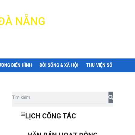
 ĐÀ NẴNG
ƯƠNG ĐIỂN HÌNH
ĐỜI SỐNG & XÃ HỘI
THƯ VIỆN SỐ
LỊCH CÔNG TÁC