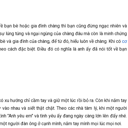
 về bạn bè hoặc gia đình chàng thì bạn cũng đừng ngạc nhiên và
 sự lúng túng và ngại ngùng của chàng đâu mà còn là minh chứng
bè và gia đình của chàng, để từ đó, hiểu luôn về chàng. Khi có
cơ
o cách đặc biệt. Điều đó có nghĩa là anh ấy đã nói tốt về bạn
ó xu hướng chỉ cầm tay và giữ một lúc rồi bỏ ra. Còn khi nắm tay
vào nhau và siết thật chặt. Theo các nhà tâm lý, khi một người
tình "Anh yêu em" và tình yêu ấy đang ngày càng lớn lên đấy nhé.
một người đàn ông ở cạnh mình, nắm tay mình mọi lúc mọi nơi.