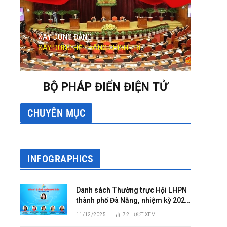
XÂY DỰNG ĐẢNG
XÂY DỰNG HỆ THỐNG CHÍNH TRỊ
BỘ PHÁP ĐIỂN ĐIỆN TỬ
CHUYÊN MỤC
INFOGRAPHICS
Danh sách Thường trực Hội LHPN
thành phố Đà Nẵng, nhiệm kỳ 2025
– 2030
11/12/2025
72
LƯỢT XEM