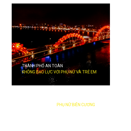
THÀNH PHỐ AN TOÀN
KHÔNG BẠO LỰC VỚI PHỤ NỮ VÀ TRẺ EM
ĐỒNG HÀNH CÙNG
PHỤ NỮ BIÊN CƯƠNG