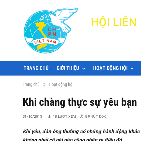
HỘI LIÊ
TRANG CHỦ
GIỚI THIỆU
HOẠT ĐỘNG HỘI
»
Trang chủ
Hoạt động hội
Khi chàng thực sự yêu bạn
31/10/2013
18
LƯỢT XEM
5 PHÚT ĐỌC
Khi yêu, đàn ông thường có những hành động khác l
không phải cô gái nào cũng nhận ra điều đó.