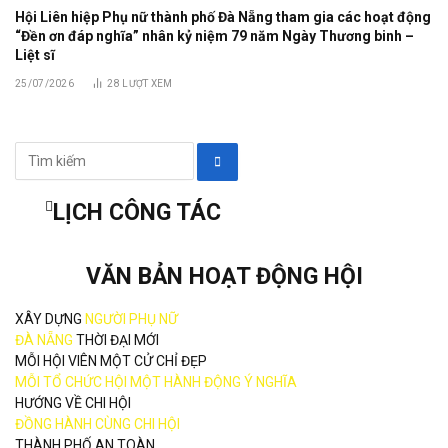
Hội Liên hiệp Phụ nữ thành phố Đà Nẵng tham gia các hoạt động
“Đền ơn đáp nghĩa” nhân kỷ niệm 79 năm Ngày Thương binh –
Liệt sĩ
25/07/2026
28
LƯỢT XEM
LỊCH CÔNG TÁC
VĂN BẢN HOẠT ĐỘNG HỘI
XÂY DỰNG
NGƯỜI PHỤ NỮ
ĐÀ NẴNG
THỜI ĐẠI MỚI
MỖI HỘI VIÊN MỘT CỬ CHỈ ĐẸP
MỖI TỔ CHỨC HỘI MỘT HÀNH ĐỘNG Ý NGHĨA
HƯỚNG VỀ CHI HỘI
ĐỒNG HÀNH CÙNG CHI HỘI
THÀNH PHỐ AN TOÀN