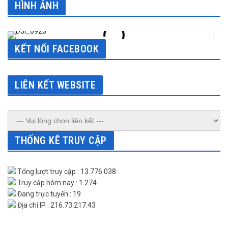
HÌNH ẢNH
KẾT NỐI FACEBOOK
LIÊN KẾT WEBSITE
THỐNG KÊ TRUY CẬP
Tổng lượt truy cập : 13.776.038
Truy cập hôm nay : 1.274
Đang trực tuyến : 19
Địa chỉ IP : 216.73.217.43