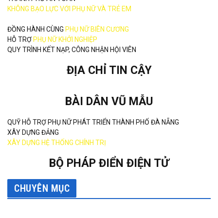
KHÔNG BẠO LỰC VỚI PHỤ NỮ VÀ TRẺ EM
ĐỒNG HÀNH CÙNG
PHỤ NỮ BIÊN CƯƠNG
HỖ TRỢ
PHỤ NỮ KHỞI NGHIỆP
QUY TRÌNH KẾT NẠP, CÔNG NHẬN HỘI VIÊN
ĐỊA CHỈ TIN CẬY
BÀI DÂN VŨ MẪU
QUỸ HỖ TRỢ PHỤ NỮ PHÁT TRIỂN THÀNH PHỐ ĐÀ NẴNG
XÂY DỰNG ĐẢNG
XÂY DỰNG HỆ THỐNG CHÍNH TRỊ
BỘ PHÁP ĐIỂN ĐIỆN TỬ
CHUYÊN MỤC