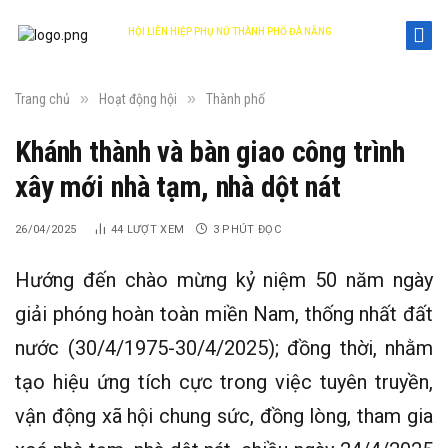
HỘI LIÊN HIỆP PHỤ NỮ THÀNH PHỐ ĐÀ NẴNG
DANANG WOMEN'S UNION
»
»
Trang chủ
Hoạt động hội
Thành phố
Khánh thành và bàn giao công trình
xây mới nhà tạm, nhà dột nát
26/04/2025
44
LƯỢT XEM
3 PHÚT ĐỌC
Hướng đến chào mừng kỷ niệm 50 năm ngày
giải phóng hoàn toàn miền Nam, thống nhất đất
nước (30/4/1975-30/4/2025); đồng thời, nhằm
tạo hiệu ứng tích cực trong việc tuyên truyền,
vận động xã hội chung sức, đồng lòng, tham gia