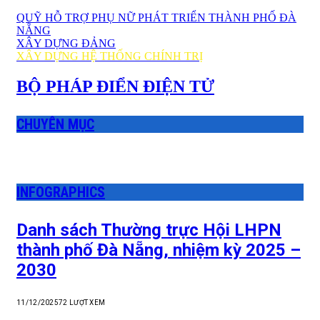
QUỸ HỖ TRỢ PHỤ NỮ PHÁT TRIỂN THÀNH PHỐ ĐÀ
NẴNG
XÂY DỰNG ĐẢNG
XÂY DỰNG HỆ THỐNG CHÍNH TRỊ
BỘ PHÁP ĐIỂN ĐIỆN TỬ
CHUYÊN MỤC
INFOGRAPHICS
Danh sách Thường trực Hội LHPN
thành phố Đà Nẵng, nhiệm kỳ 2025 –
2030
11/12/2025
72
LƯỢT XEM