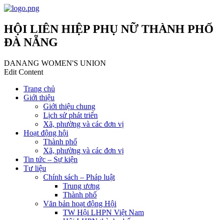
HỘI LIÊN HIỆP PHỤ NỮ THÀNH PHỐ
ĐÀ NẴNG
DANANG WOMEN'S UNION
Edit Content
Trang chủ
Giới thiệu
Giới thiệu chung
Lịch sử phát triển
Xã, phường và các đơn vị
Hoạt động hội
Thành phố
Xã, phường và các đơn vị
Tin tức – Sự kiện
Tư liệu
Chính sách – Pháp luật
Trung ương
Thành phố
Văn bản hoạt động Hội
TW Hội LHPN Việt Nam