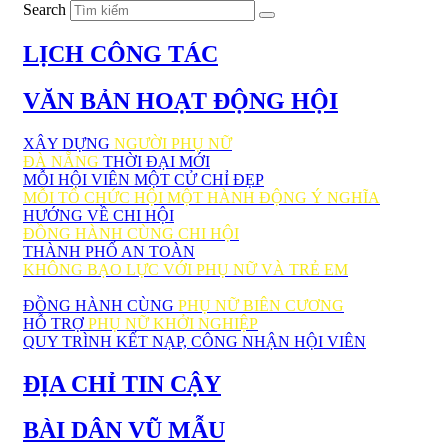
Search
LỊCH CÔNG TÁC
VĂN BẢN HOẠT ĐỘNG HỘI
XÂY DỰNG
NGƯỜI PHỤ NỮ
ĐÀ NẴNG
THỜI ĐẠI MỚI
MỖI HỘI VIÊN MỘT CỬ CHỈ ĐẸP
MỖI TỔ CHỨC HỘI MỘT HÀNH ĐỘNG Ý NGHĨA
HƯỚNG VỀ CHI HỘI
ĐỒNG HÀNH CÙNG CHI HỘI
THÀNH PHỐ AN TOÀN
KHÔNG BẠO LỰC VỚI PHỤ NỮ VÀ TRẺ EM
ĐỒNG HÀNH CÙNG
PHỤ NỮ BIÊN CƯƠNG
HỖ TRỢ
PHỤ NỮ KHỞI NGHIỆP
QUY TRÌNH KẾT NẠP, CÔNG NHẬN HỘI VIÊN
ĐỊA CHỈ TIN CẬY
BÀI DÂN VŨ MẪU