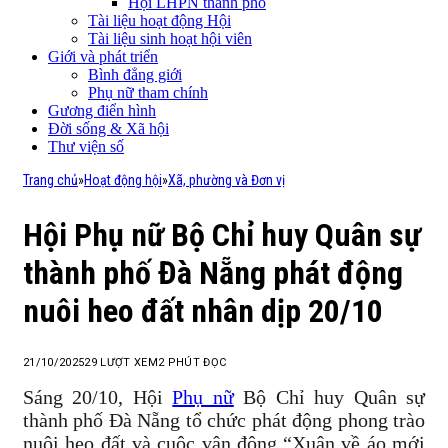
Hội LHPN thành phố
Tài liệu hoạt động Hội
Tài liệu sinh hoạt hội viên
Giới và phát triển
Bình đẳng giới
Phụ nữ tham chính
Gương điển hình
Đời sống & Xã hội
Thư viện số
Trang chủ
»
Hoạt động hội
»
Xã, phường và Đơn vị
Hội Phụ nữ Bộ Chỉ huy Quân sự
thành phố Đà Nẵng phát động
nuôi heo đất nhân dịp 20/10
21/10/2025
29
LƯỢT XEM
2 PHÚT ĐỌC
Sáng 20/10, Hội
Phụ nữ
Bộ Chỉ huy Quân sự
thành phố Đà Nẵng tổ chức phát động phong trào
nuôi heo đất và cuộc vận động “Xuân về áo mới