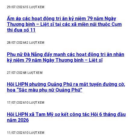
29/07/2026
15
LƯỢT XEM
Ấm áp các hoạt động tri ân kỷ niệm 79 năm Ngày
Thương binh – Liệt sĩ tại các xã miền núi thuộc Cụm
thi đua số 11
28/07/2026
42
LƯỢT XEM
Phụ nữ Đà Nẵng đẩy mạnh các hoạt động tri ân nhân
kỷ niệm 79 năm Ngày Thương binh – Liệt sĩ
27/07/2026
8
LƯỢT XEM
Hội LHPN phường Quảng Phú ra mắt tuyến đường cờ,
hoa “Sắc màu phụ nữ Quảng Phú”
17/07/2026
10
LƯỢT XEM
Hội LHPN xã Tam Mỹ sơ kết công tác Hội 6 tháng đầu
năm 2026
11/07/2026
10
LƯỢT XEM