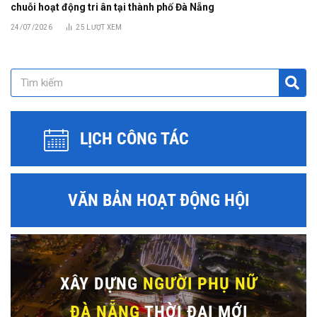
chuỗi hoạt động tri ân tại thành phố Đà Nẵng
24/07/2026
25
LƯỢT XEM
LỊCH CÔNG TÁC
VĂN BẢN HOẠT ĐỘNG HỘI
XÂY DỰNG
NGƯỜI PHỤ NỮ
ĐÀ NẴNG
THỜI ĐẠI MỚI