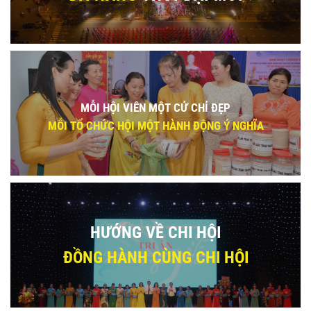
MỖI HỘI VIÊN MỘT CỬ CHỈ ĐẸP
MỖI TỔ CHỨC HỘI MỘT HÀNH ĐỘNG Ý NGHĨA
HƯỚNG VỀ CHI HỘI
ĐỒNG HÀNH CÙNG CHI HỘI