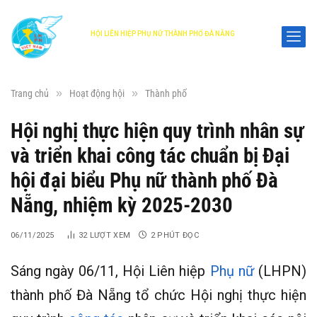
HỘI LIÊN HIỆP PHỤ NỮ THÀNH PHỐ ĐÀ NẴNG
DANANG WOMEN'S UNION
»
»
Trang chủ
Hoạt động hội
Thành phố
Hội nghị thực hiện quy trình nhân sự
và triển khai công tác chuẩn bị Đại
hội đại biểu Phụ nữ thành phố Đà
Nẵng, nhiệm kỳ 2025-2030
06/11/2025
32
LƯỢT XEM
2 PHÚT ĐỌC
Sáng ngày 06/11, Hội Liên hiệp
Phụ nữ
(LHPN)
thành phố Đà Nẵng tổ chức Hội nghị thực hiện