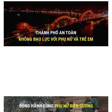
THÀNH PHỐ AN TOÀN
KHÔNG BẠO LỰC VỚI PHỤ NỮ VÀ TRẺ EM
ĐỒNG HÀNH CÙNG
PHỤ NỮ BIÊN CƯƠNG