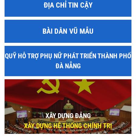
ĐỊA CHỈ TIN CẬY
BÀI DÂN VŨ MẪU
QUỸ HỖ TRỢ PHỤ NỮ PHÁT TRIỂN THÀNH PHỐ
ĐÀ NẴNG
XÂY DỰNG ĐẢNG
XÂY DỰNG HỆ THỐNG CHÍNH TRỊ