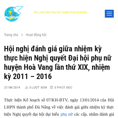
HỘI LIÊN HIỆP PHỤ NỮ THÀNH PHỐ ĐÀ NẴNG
DANANG WOMEN'S UNION
»
Trang chủ
Hoạt động hội
Hội nghị đánh giá giữa nhiệm kỳ
thực hiện Nghị quyết Đại hội phụ nữ
huyện Hoà Vang lần thứ XIX, nhiệm
kỳ 2011 – 2016
27/08/2014
5
LƯỢT XEM
3 PHÚT ĐỌC
Thực hiện Kế hoạch số 07/KH-BTV, ngày 13/01/2014 của Hội
LHPN thành phố Đà Nẵng về việc đánh giá giữa nhiệm kỳ thực
hiện Nghị quyết đại hội đại biểu
phụ nữ
các cấp, nhằm đánh giá