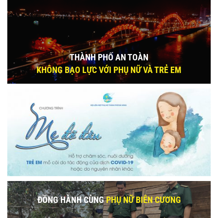
THÀNH PHỐ AN TOÀN
KHÔNG BẠO LỰC VỚI PHỤ NỮ VÀ TRẺ EM
ĐỒNG HÀNH CÙNG
PHỤ NỮ BIÊN CƯƠNG