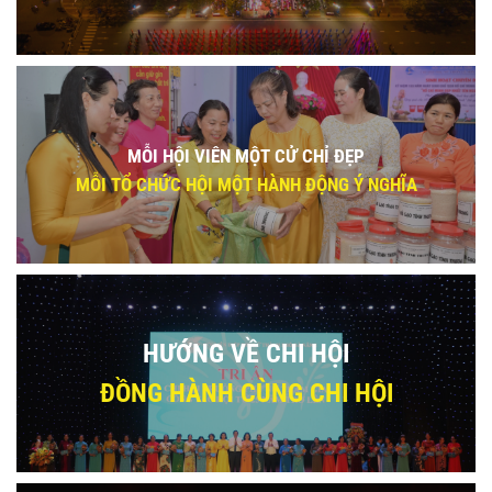
MỖI HỘI VIÊN MỘT CỬ CHỈ ĐẸP
MỖI TỔ CHỨC HỘI MỘT HÀNH ĐỘNG Ý NGHĨA
HƯỚNG VỀ CHI HỘI
ĐỒNG HÀNH CÙNG CHI HỘI