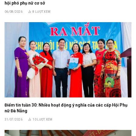
hội phó phụ nữ cơ sở
06/08/2026
8
LƯỢT XEM
Điểm tin tuần 30: Nhiều hoạt động ý nghĩa của các cấp Hội Phụ
nữ Đà Nẵng
31/07/2026
10
LƯỢT XEM