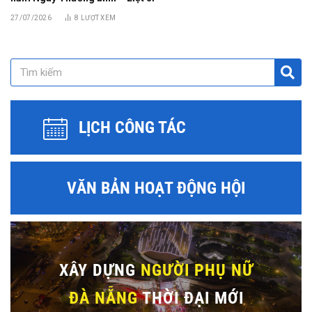
27/07/2026
8
LƯỢT XEM
LỊCH CÔNG TÁC
VĂN BẢN HOẠT ĐỘNG HỘI
XÂY DỰNG
NGƯỜI PHỤ NỮ
ĐÀ NẴNG
THỜI ĐẠI MỚI