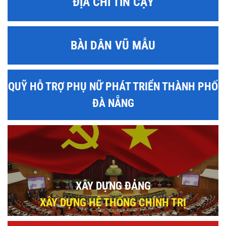
ĐỊA CHỈ TIN CẬY
BÀI DÂN VŨ MẪU
QUỸ HỖ TRỢ PHỤ NỮ PHÁT TRIỂN THÀNH PHỐ
ĐÀ NẴNG
XÂY DỰNG ĐẢNG
XÂY DỰNG HỆ THỐNG CHÍNH TRỊ