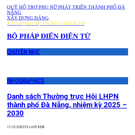
QUỸ HỖ TRỢ PHỤ NỮ PHÁT TRIỂN THÀNH PHỐ ĐÀ
NẴNG
XÂY DỰNG ĐẢNG
XÂY DỰNG HỆ THỐNG CHÍNH TRỊ
BỘ PHÁP ĐIỂN ĐIỆN TỬ
CHUYÊN MỤC
INFOGRAPHICS
Danh sách Thường trực Hội LHPN
thành phố Đà Nẵng, nhiệm kỳ 2025 –
2030
11/12/2025
73
LƯỢT XEM