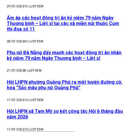
29/07/2026
15
LƯỢT XEM
Ấm áp các hoạt động tri ân kỷ niệm 79 năm Ngày
Thương binh – Liệt sĩ tại các xã miền núi thuộc Cụm
thi đua số 11
28/07/2026
43
LƯỢT XEM
Phụ nữ Đà Nẵng đẩy mạnh các hoạt động tri ân nhân
kỷ niệm 79 năm Ngày Thương binh – Liệt sĩ
27/07/2026
8
LƯỢT XEM
Hội LHPN phường Quảng Phú ra mắt tuyến đường cờ,
hoa “Sắc màu phụ nữ Quảng Phú”
17/07/2026
10
LƯỢT XEM
Hội LHPN xã Tam Mỹ sơ kết công tác Hội 6 tháng đầu
năm 2026
11/07/2026
10
LƯỢT XEM