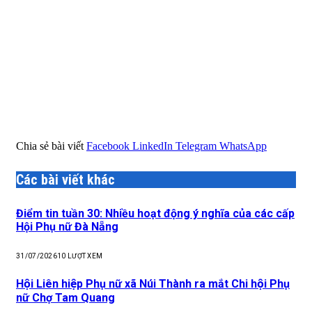
Chia sẻ bài viết
Facebook
LinkedIn
Telegram
WhatsApp
Các bài viết khác
Điểm tin tuần 30: Nhiều hoạt động ý nghĩa của các cấp
Hội Phụ nữ Đà Nẵng
31/07/2026
10
LƯỢT XEM
Hội Liên hiệp Phụ nữ xã Núi Thành ra mắt Chi hội Phụ
nữ Chợ Tam Quang