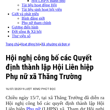
Hội LHPN thành phố
Tài liệu hoạt động Hội
Tài liệu sinh hoạt hội viên
Giới và phát triển
Bình đẳng giới
Phụ nữ tham chính
Gương điển hình
Đời sống & Xã hội
Thư viện số
Trang chủ
»
Hoạt động hội
»
Xã, phường và Đơn vị
Hội nghị công bố các Quyết
định thành lập Hội Liên hiệp
Phụ nữ xã Thăng Trường
16/07/2025
19
LƯỢT XEM
2 PHÚT ĐỌC
Chiều ngày 15/7, tại xã Thăng Trường đã diễn ra
Hội nghị công bố các quyết định thành lập Hội
Liên hiệp
Phụ nữ
(LHPN) xã. Tham dự Hội nghị