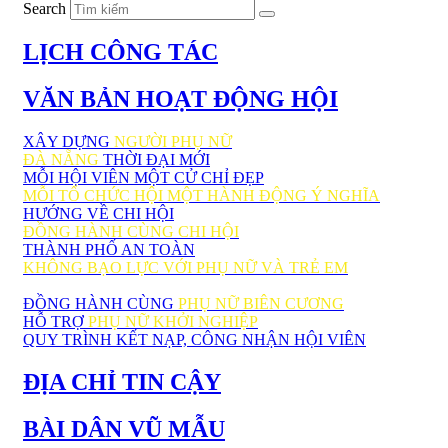
Search
LỊCH CÔNG TÁC
VĂN BẢN HOẠT ĐỘNG HỘI
XÂY DỰNG
NGƯỜI PHỤ NỮ
ĐÀ NẴNG
THỜI ĐẠI MỚI
MỖI HỘI VIÊN MỘT CỬ CHỈ ĐẸP
MỖI TỔ CHỨC HỘI MỘT HÀNH ĐỘNG Ý NGHĨA
HƯỚNG VỀ CHI HỘI
ĐỒNG HÀNH CÙNG CHI HỘI
THÀNH PHỐ AN TOÀN
KHÔNG BẠO LỰC VỚI PHỤ NỮ VÀ TRẺ EM
ĐỒNG HÀNH CÙNG
PHỤ NỮ BIÊN CƯƠNG
HỖ TRỢ
PHỤ NỮ KHỞI NGHIỆP
QUY TRÌNH KẾT NẠP, CÔNG NHẬN HỘI VIÊN
ĐỊA CHỈ TIN CẬY
BÀI DÂN VŨ MẪU