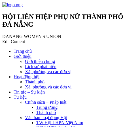
HỘI LIÊN HIỆP PHỤ NỮ THÀNH PHỐ
ĐÀ NẴNG
DANANG WOMEN'S UNION
Edit Content
Trang chủ
Giới thiệu
Giới thiệu chung
Lịch sử phát triển
Xã, phường và các đơn vị
Hoạt động hội
Thành phố
Xã, phường và các đơn vị
Tin tức – Sự kiện
Tư liệu
Chính sách – Pháp luật
Trung ương
Thành phố
Văn bản hoạt động Hội
TW Hội LHPN Việt Nam